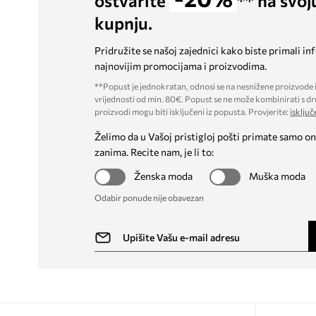
ostvarite
** na svoj
kupnju.
Pridružite se našoj zajednici kako biste primali in
najnovijim promocijama i proizvodima.
**Popust je jednokratan, odnosi se na nesnižene proizvode i
vrijednosti od min. 80€. Popust se ne može kombinirati s dr
proizvodi mogu biti isključeni iz popusta. Provjerite:
isključ
Želimo da u Vašoj pristigloj pošti primate samo on
zanima. Recite nam, je li to:
Ženska moda
Muška moda
Odabir ponude nije obavezan