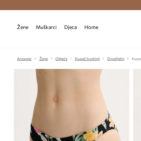
Premium Fashion Benefits >
Besplatna d
Žene
Muškarci
Djeca
Home
Answear
Žene
Odjeća
Kupaći kostimi
Dvodijelni
Kupać