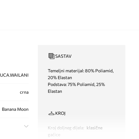
SASTAV
Temeljni materijal: 80% Poliamid,
UCA.WAILANI
20% Elastan
Podstava: 75% Poliamid, 25%
Elastan
crna
Banana Moon
KROJ
Kroj doljneg dijela
:
klasične
gaćice