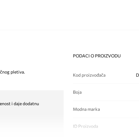
PODACI O PROIZVODU
čnog pletiva.
Kod proizvođača
D
Boja
enost i daje dodatnu
Modna marka
ID Proizvoda