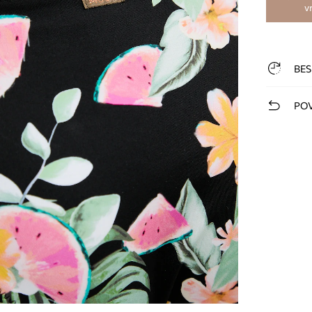
v
BES
POV