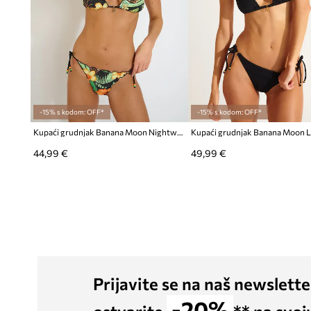
-15% s kodom: OFF*
-15% s kodom: OFF*
Kupaći grudnjak Banana Moon Nightwater
44,99 €
49,99 €
Prijavite se na naš newslette
-20%