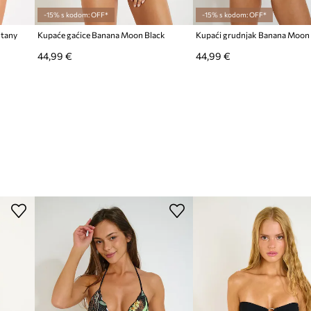
-15% s kodom: OFF*
-15% s kodom: OFF*
ntany
Kupaće gaćice Banana Moon Black
44,99 €
44,99 €