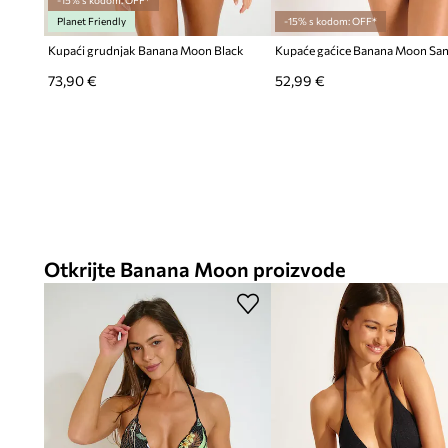
-15% s kodom: OFF*
Planet Friendly
-15% s kodom: OFF*
Kupaći grudnjak Banana Moon Black
Kupaće gaćice Banana Moon Sa
73,90 €
52,99 €
Otkrijte Banana Moon proizvode