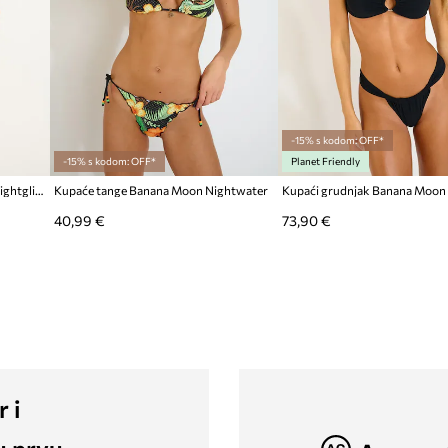
-15% s kodom: OFF*
-15% s kodom: OFF*
Planet Friendly
Kupaći grudnjak Banana Moon Lightglitter
Kupaće tange Banana Moon Nightwater
Kupaći grudnjak Banana Moon 
40,99 €
73,90 €
r i