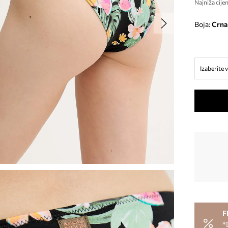
Najniža cijen
Boja:
crna
Izaberite v
F
*