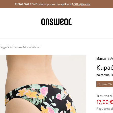
ostava i povrat (od 70€) >
FINAL SALE % Dodatni popusti u aplikaciji!
Dostava u roku 48 sati >
Otkrijte više
Štedite s 
e gaćice Banana Moon Wailani
Banana 
Kupać
boja: crna,
Extra -5%
Trenutna cij
17,99 €
Regularna ci