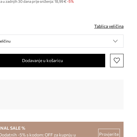
a u zadnjih 30 dana prije sniženja:
18,99 €
 -5%
Tablica veličina
eličinu
Dodavanje u košaricu
INAL SALE %
Provjerite
Dodatnih -5% s kodom: OFF za kupnju u