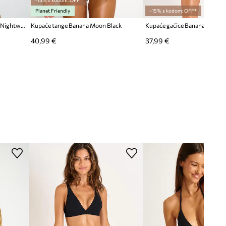
-15% s kodom: OFF*
Planet Friendly
-15% s kodom: OFF*
Kupaći grudnjak Banana Moon Nightwater
Kupaće tange Banana Moon Black
Kupaće gaćice Banana Moon 
40,99 €
37,99 €