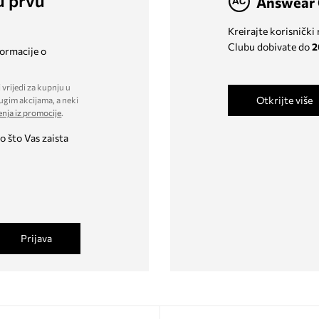
u prvu
Answear 
Kreirajte korisnički
Clubu dobivate do
2
formacije o
 vrijedi za kupnju u
Otkrijte više
ugim akcijama, a neki
enja iz promocije
.
o što Vas zaista
Prijava