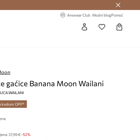
Answear Club >
-20% na prvu narudžbu >
Answear Club
Modni blog
Pomoć
Moon
e gaćice Banana Moon Wailani
 DUCA.WAILANI
 s kodom: OFF*
ena:
jena:
37,99 €
-52%