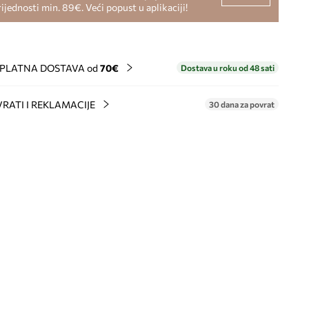
rijednosti min. 89€. Veći popust u aplikaciji!
PLATNA DOSTAVA od
70€
Dostava u roku od 48 sati
RATI I REKLAMACIJE
30 dana za povrat