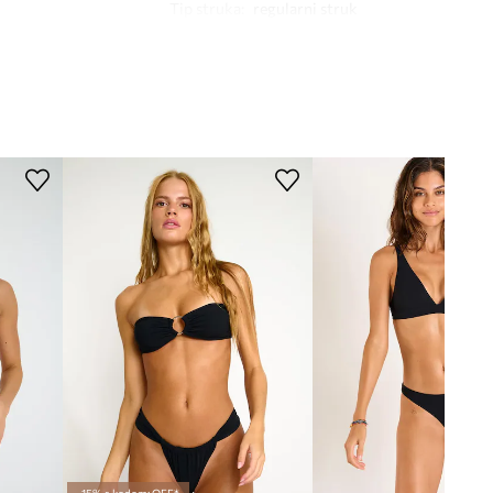
Tip struka
:
regularni struk
DIMENZIJE
Model na fotografiji je visok 174
cm i ima na sebi veličinu S
Standardna veličina
Preporučamo da odaberete veličinu koju
inače nosite.
Tablica veličina