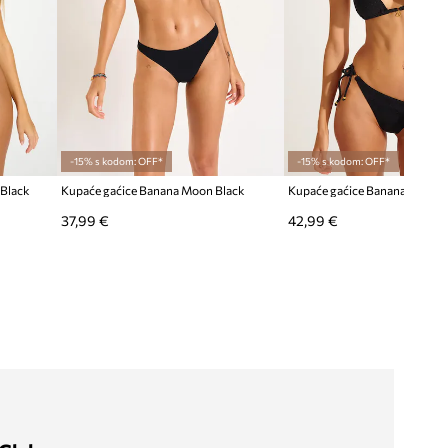
-15% s kodom: OFF*
-15% s kodom: OFF*
Black
Kupaće gaćice Banana Moon Black
37,99 €
42,99 €