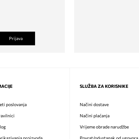
Prijava
ACIJE
SLUŽBA ZA KORISNIKE
eti poslovanja
Načini dostave
ravilnici
Načini plaćanja
log
Vrijeme obrade narudžbe
prikazivanja proizvoda
Povrat/odustanak od ugovora