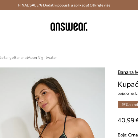
ostava i povrat (od 70€) >
FINAL SALE % Dodatni popusti u aplikaciji!
Dostava u roku 48 sati >
Otkrijte više
Štedite s 
će tange Banana Moon Nightwater
Banana 
Kupać
boja: crna
-15% s ko
40,99 
Boja:
crna