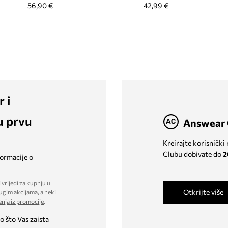
56,90 €
42,99 €
r i
u prvu
Answear 
Kreirajte korisnički
Clubu dobivate do
2
formacije o
 vrijedi za kupnju u
Otkrijte više
ugim akcijama, a neki
enja iz promocije
.
o što Vas zaista