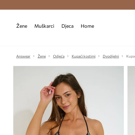
Premium Fashion Benefits >
Besplatna d
Žene
Muškarci
Djeca
Home
Answear
Žene
Odjeća
Kupaći kostimi
Dvodijelni
Kupa