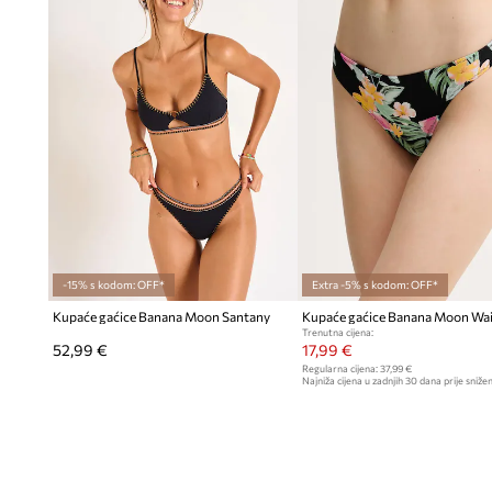
-15% s kodom: OFF*
Extra -5% s kodom: OFF*
Kupaće gaćice Banana Moon Santany
Kupaće gaćice Banana Moon Wai
Trenutna cijena:
52,99 €
17,99 €
Regularna cijena:
37,99 €
Najniža cijena u zadnjih 30 dana prije snižen