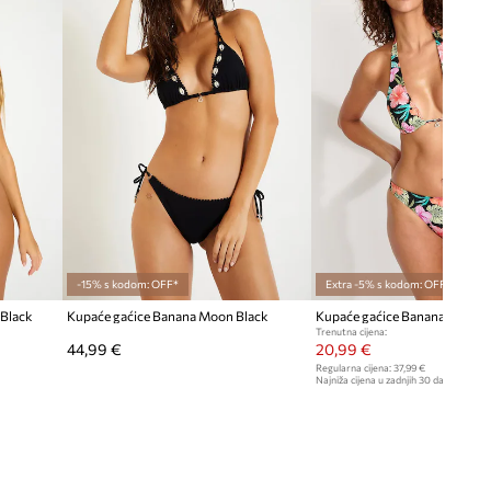
nego što inače nosite.
Tablica veličina
TEHNIČKI PODACI
Učvršćivanje košarice
:
bez
učvršćenja
-15% s kodom: OFF*
Extra -5% s kodom: OFF*
Black
Kupaće gaćice Banana Moon Black
Kupaće gaćice Banana Moon N
Trenutna cijena:
44,99 €
20,99 €
Regularna cijena:
37,99 €
Najniža cijena u zadnjih 30 dana prije sn