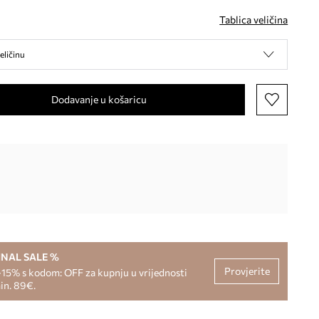
Tablica veličina
eličinu
Dodavanje u košaricu
INAL SALE %
Provjerite
-15% s kodom: OFF za kupnju u vrijednosti
in. 89€.