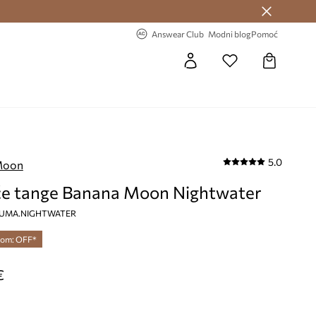
Answear Club >
-20% na prvu narudžbu >
Answear Club
Modni blog
Pomoć
5.0
Moon
e tange Banana Moon Nightwater
, LUMA.NIGHTWATER
dom: OFF*
€