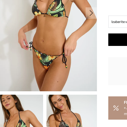
Izaberite v
F
*
m