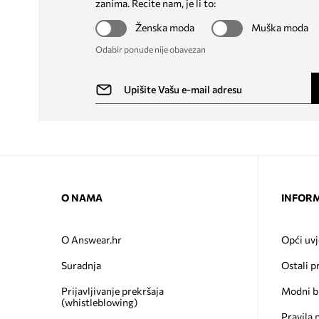
zanima. Recite nam, je li to:
Ženska moda
Muška moda
Odabir ponude nije obavezan
O NAMA
INFORM
O Answear.hr
Opći uvj
Suradnja
Ostali p
Prijavljivanje prekršaja
Modni b
(whistleblowing)
Pravila 