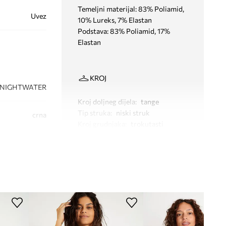
Temeljni materijal: 83% Poliamid,
Uvez
10% Lureks, 7% Elastan
Podstava: 83% Poliamid, 17%
Elastan
KROJ
.NIGHTWATER
Kroj doljneg dijela
:
tange
Tip struka
:
niski struk
crna
Kroj grudnjaka
:
trokutasti
Vrsta naramenica
:
za oko vrata
Banana Moon
Žica
:
Ne
DIMENZIJE
Manja veličina
Preporučamo da odaberete veću veličinu