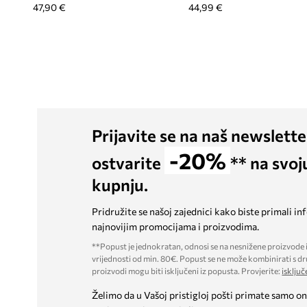
47,90 €
44,99 €
Prijavite se na naš newslette
-20%
ostvarite
** na svoj
kupnju.
Pridružite se našoj zajednici kako biste primali in
najnovijim promocijama i proizvodima.
**Popust je jednokratan, odnosi se na nesnižene proizvode i
vrijednosti od min. 80€. Popust se ne može kombinirati s dr
proizvodi mogu biti isključeni iz popusta. Provjerite:
isključ
Želimo da u Vašoj pristigloj pošti primate samo on