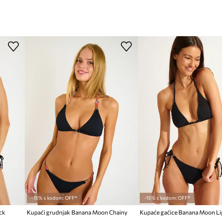
-15% s kodom: OFF*
-15% s kodom: OFF*
ck
Kupaći grudnjak Banana Moon Chainy