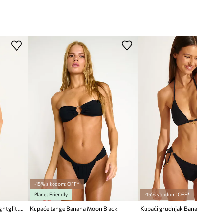
-15% s kodom: OFF*
Planet Friendly
-15% s kodom: OFF*
Kupaće gaćice Banana Moon Lightglitter
Kupaće tange Banana Moon Black