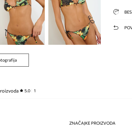
BES
POV
otografija
proizvoda
5.0
1
ZNAČAJKE PROIZVODA