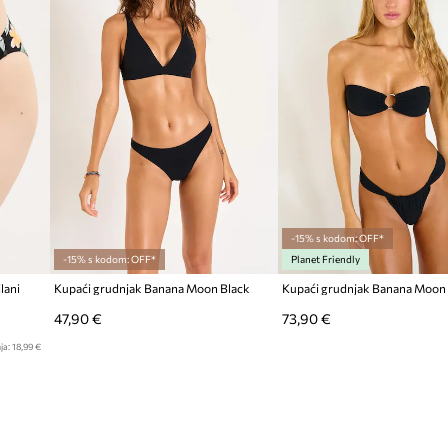
-15% s kodom: OFF*
-15% s kodom: OFF*
Planet Friendly
lani
Kupaći grudnjak Banana Moon Black
Kupaći grudnjak Banana Moon 
47,90 €
73,90 €
ja:
18,99 €