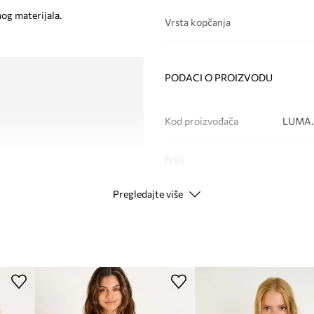
og materijala.
Vrsta kopčanja
PODACI O PROIZVODU
Kod proizvođača
LUMA
Boja
Pregledajte više
Modna marka
ID Proizvoda