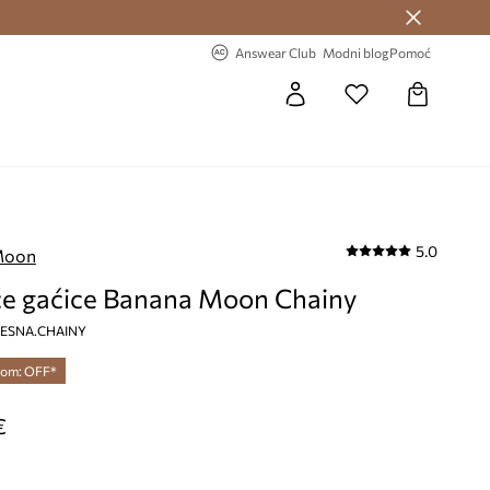
Answear Club >
-20% na prvu narudžbu >
Answear Club
Modni blog
Pomoć
5.0
Moon
e gaćice Banana Moon Chainy
, DESNA.CHAINY
dom: OFF*
€