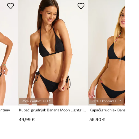
-15% s kodom: OFF*
-15% s kodom: OFF*
antany
Kupaći grudnjak Banana Moon Lightglitter
Kupaći grudnjak Banana Moo
49,99 €
56,90 €