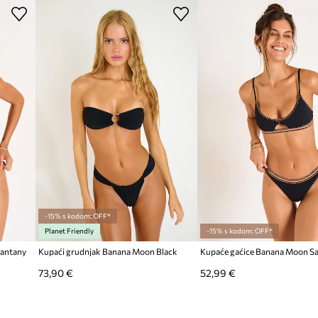
-15% s kodom: OFF*
Planet Friendly
-15% s kodom: OFF*
Santany
Kupaći grudnjak Banana Moon Black
Kupaće gaćice Banana Moon S
73,90 €
52,99 €