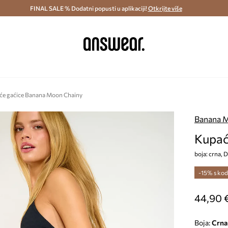
ostava i povrat (od 70€) >
FINAL SALE % Dodatni popusti u aplikaciji!
Dostava u roku 48 sati >
Otkrijte više
Štedite s 
će gaćice Banana Moon Chainy
Banana 
Kupać
boja: crna
-15% s ko
44,90 
Boja:
crna