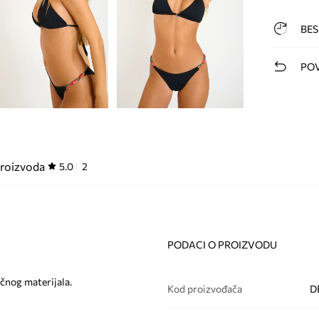
BES
POV
proizvoda
5.0
2
PODACI O PROIZVODU
čnog materijala.
Kod proizvođača
D