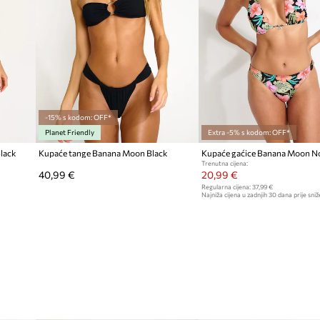
-15% s kodom: OFF*
Planet Friendly
Extra -5% s kodom: OFF*
lack
Kupaće tange Banana Moon Black
Kupaće gaćice Banana Moon No
Trenutna cijena:
40,99 €
20,99 €
Regularna cijena:
37,99 €
Najniža cijena u zadnjih 30 dana prije sniž