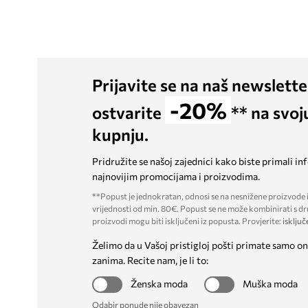
Prijavite se na naš newslette
-20%
ostvarite
** na svoj
kupnju.
Pridružite se našoj zajednici kako biste primali in
najnovijim promocijama i proizvodima.
**Popust je jednokratan, odnosi se na nesnižene proizvode i
vrijednosti od min. 80€. Popust se ne može kombinirati s dr
proizvodi mogu biti isključeni iz popusta. Provjerite:
isključ
Želimo da u Vašoj pristigloj pošti primate samo on
zanima. Recite nam, je li to:
Ženska moda
Muška moda
Odabir ponude nije obavezan