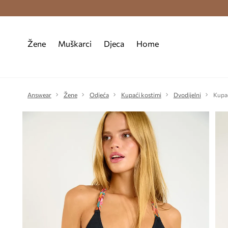
Premium Fashion Benefits >
Besplatna d
Žene
Muškarci
Djeca
Home
Answear
Žene
Odjeća
Kupaći kostimi
Dvodijelni
Kupa