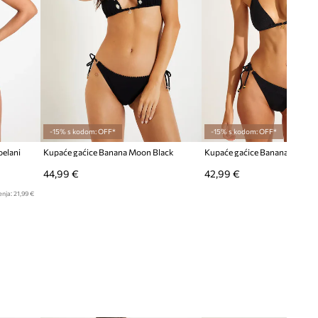
TEHNIČKI PODACI
Učvršćivanje košarice
:
bez
učvršćenja
-15% s kodom: OFF*
-15% s kodom: OFF*
elani
Kupaće gaćice Banana Moon Black
44,99 €
42,99 €
enja:
21,99 €