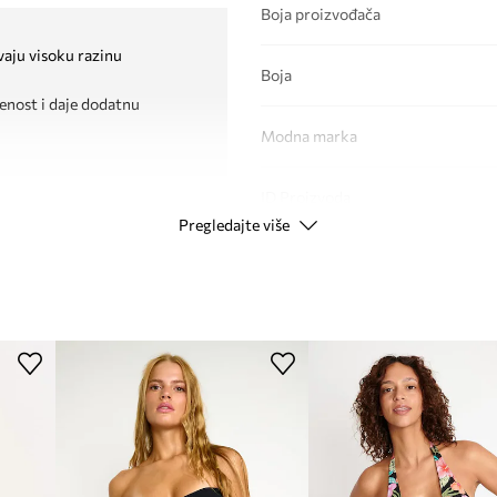
Boja proizvođača
avaju visoku razinu
Boja
enost i daje dodatnu
Modna marka
ID Proizvoda
Pregledajte više