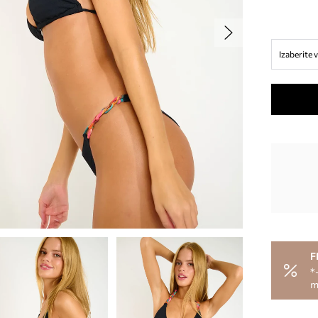
Izaberite v
F
*
m