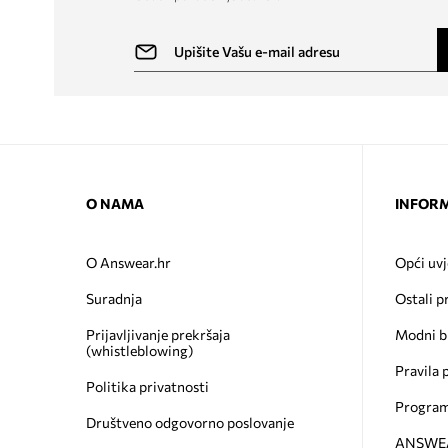
O NAMA
INFORM
O Answear.hr
Opći uvj
Suradnja
Ostali p
Prijavljivanje prekršaja
Modni b
(whistleblowing)
Pravila 
Politika privatnosti
Program
Društveno odgovorno poslovanje
ANSWEAR