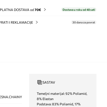
PLATNA DOSTAVA od
70€
Dostava u roku od 48 sati
RATI I REKLAMACIJE
30 dana za povrat
SASTAV
Temeljni materijal: 92% Poliamid,
ESNA.CHAINY
8% Elastan
Podstava: 83% Poliamid, 17%