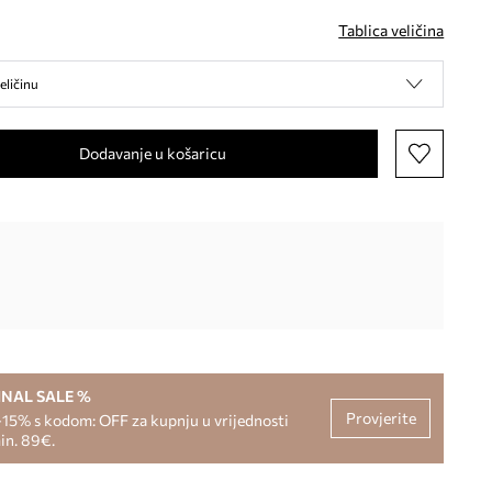
Tablica veličina
eličinu
Dodavanje u košaricu
INAL SALE %
Provjerite
-15% s kodom: OFF za kupnju u vrijednosti
in. 89€.