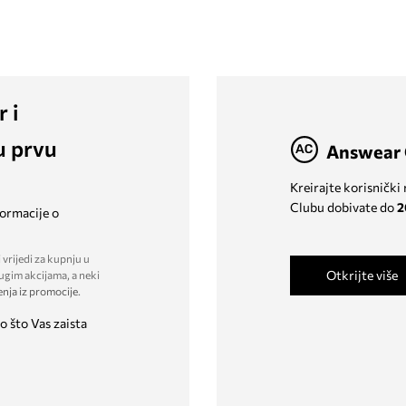
r i
u prvu
Answear 
Kreirajte korisnički
Clubu dobivate do
2
formacije o
 vrijedi za kupnju u
Otkrijte više
ugim akcijama, a neki
enja iz promocije
.
o što Vas zaista