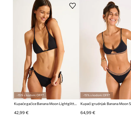
-15% s kodom: OFF*
-15% s kodom: OFF*
Kupaće gaćice Banana Moon Lightglitter
Kupaći grudnjak Banana Moon 
42,99 €
64,99 €