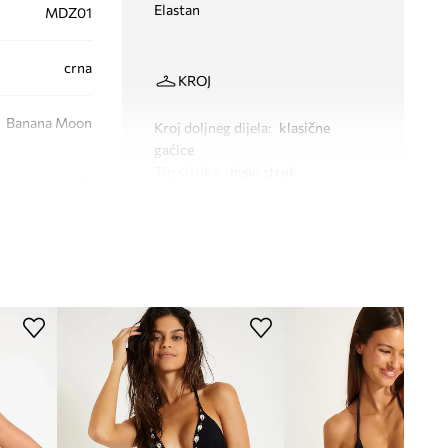
Elastan
MDZ01
crna
KROJ
Banana Moon
Kroj doljneg dijela
:
klasične
gaćice
Tip struka
:
niski struk
Kroj grudnjaka
:
trokutasti
Vrsta naramenica
:
za oko vrata
Žica
:
Ne
DIMENZIJE
Manja veličina
Preporučamo da odaberete veću veličinu
nego što inače nosite.
Tablica veličina