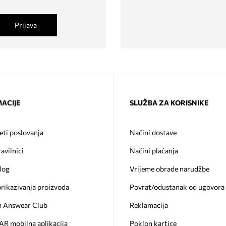
Prijava
ACIJE
SLUŽBA ZA KORISNIKE
eti poslovanja
Načini dostave
ravilnici
Načini plaćanja
log
Vrijeme obrade narudžbe
prikazivanja proizvoda
Povrat/odustanak od ugovora
 Answear Club
Reklamacija
 mobilna aplikacija
Poklon kartice