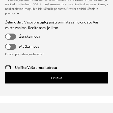
u vrijednosti od min. 80€. Popust se ne može kombinirati s drugim akcijama, a
neki proizvodi mogu biti isključeni iz popusta. Provjerite:
isključenja iz
promocije
.
Želimo da u Vašoj pristigloj pošti primate samo ono što Vas
zaista zanima. Recite nam, je li to:
Ženska moda
Muška moda
Odabir ponude nije obavezan
Prijava