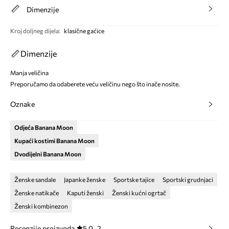
Dimenzije
Kroj doljneg dijela
:
klasične gaćice
Dimenzije
Manja veličina
Preporučamo da odaberete veću veličinu nego što inače nosite.
Oznake
Odjeća Banana Moon
Kupaći kostimi Banana Moon
Dvodijelni Banana Moon
Ženske sandale
Japanke ženske
Sportske tajice
Sportski grudnjaci
Ženske natikače
Kaputi ženski
Ženski kućni ogrtač
Ženski kombinezon
Recenzije proizvoda
5.0
2