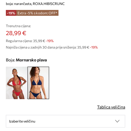
boja: narančasta, ROXA.HIBISCRUNC
-19%
Extra -5% s kodom: OFF*
Trenutna cijena:
28,99 €
Regularna cijena:
35,99 €
-19%
Najniža cijena u zadnjih 30 dana prije sniženja:
35,99 €
 -19%
Boja:
mornarsko plava
Tablica veličina
Izaberite veličinu