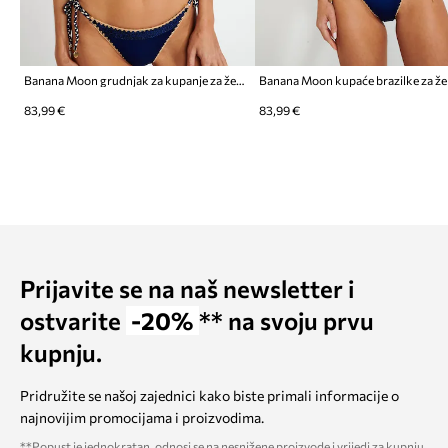
Banana Moon grudnjak za kupanje za žene Couture
83,99 €
83,99 €
Prijavite se na naš newsletter i
ostvarite
-20%
** na svoju prvu
kupnju.
Pridružite se našoj zajednici kako biste primali informacije o
najnovijim promocijama i proizvodima.
**Popust je jednokratan, odnosi se na nesnižene proizvode i vrijedi za kupnju