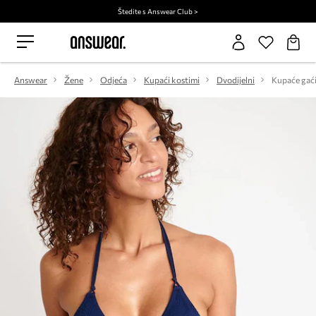
Štedite s Answear Club >
Answear
Žene
Odjeća
Kupaći kostimi
Dvodijelni