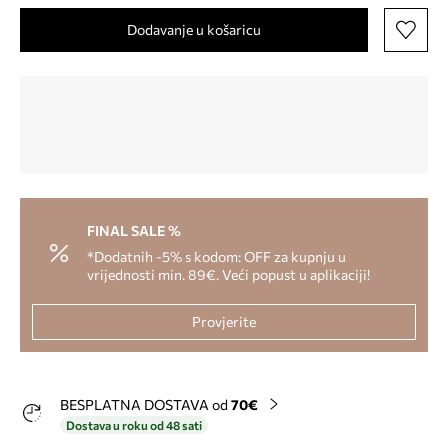
Dodavanje u košaricu
FINAL SALE %
*Dodatnih -5% s kodom: OFF za kupnju u
vrijednosti min. 89€. Veći popust u aplikaciji!
Provjerite
BESPLATNA DOSTAVA od
70€
Dostava u roku od 48 sati