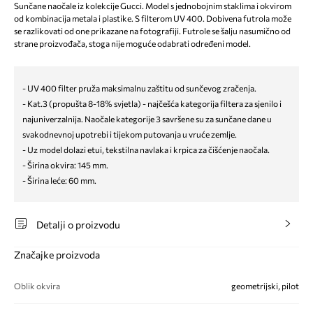
Sunčane naočale iz kolekcije Gucci. Model s jednobojnim staklima i okvirom
od kombinacija metala i plastike. S filterom UV 400. Dobivena futrola može
se razlikovati od one prikazane na fotografiji. Futrole se šalju nasumično od
strane proizvođača, stoga nije moguće odabrati određeni model.
- UV 400 filter pruža maksimalnu zaštitu od sunčevog zračenja.
- Kat.3 (propušta 8-18% svjetla) - najčešća kategorija filtera za sjenilo i
najuniverzalnija. Naočale kategorije 3 savršene su za sunčane dane u
svakodnevnoj upotrebi i tijekom putovanja u vruće zemlje.
- Uz model dolazi etui, tekstilna navlaka i krpica za čišćenje naočala.
- Širina okvira: 145 mm.
- Širina leće: 60 mm.
Detalji o proizvodu
Značajke proizvoda
Oblik okvira
geometrijski, pilot