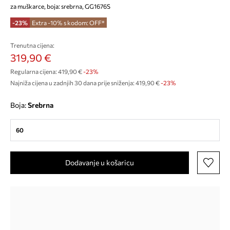
za muškarce, boja: srebrna, GG1676S
-23%
Extra -10% s kodom: OFF*
Trenutna cijena:
319,90 €
Regularna cijena:
419,90 €
-23%
Najniža cijena u zadnjih 30 dana prije sniženja:
419,90 €
 -23%
Boja:
srebrna
60
Dodavanje u košaricu