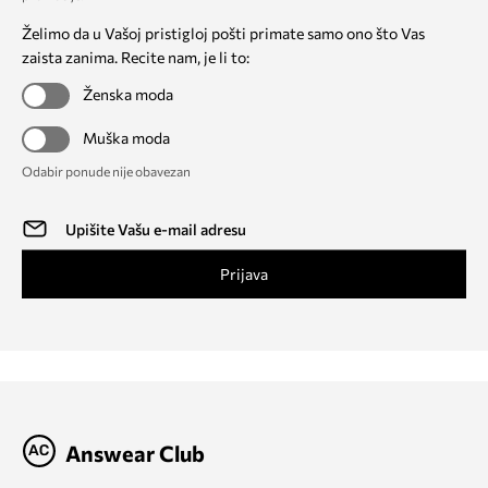
Želimo da u Vašoj pristigloj pošti primate samo ono što Vas
zaista zanima. Recite nam, je li to:
Ženska moda
Muška moda
Odabir ponude nije obavezan
Prijava
Answear Club