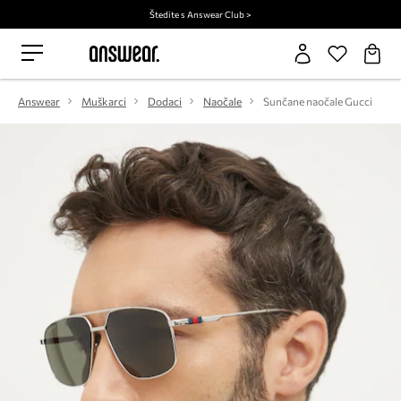
Štedite s Answear Club >
Answear
Muškarci
Dodaci
Naočale
Sunčane naočale Gucci