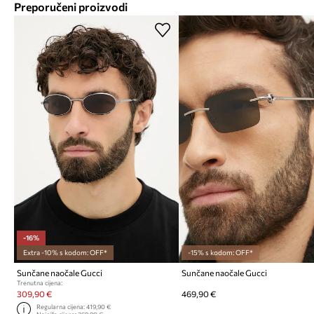
Preporučeni proizvodi
-16%
Extra -10% s kodom: OFF*
-15% s kodom: OFF*
Sunčane naočale Gucci
Sunčane naočale Gucci
Trenutna cijena:
309,90 €
469,90 €
Regularna cijena:
419,90 €