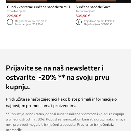
Gucci kvadratne sunčane naočale za muškarce
Sunčane naočale Gucci
Trenutna cijena:
Trenutna cijena:
229,90 €
309,90 €
Regularna cijena:
359,90 €
Regularna cijena:
419,90 €
Najniža cijena:
239,90 €
Najniža cijena:
369,90 €
Prijavite se na naš newsletter i
ostvarite
-20%
** na svoju prvu
kupnju.
Pridružite se našoj zajednici kako biste primali informacije o
najnovijim promocijama i proizvodima.
**Popust je jednokratan, odnosi se na nesnižene proizvode i vrijedi za kupnju
u vrijednosti od min. 80€. Popust se ne može kombinirati s drugim akcijama, a
neki proizvodi mogu biti isključeni iz popusta. Provjerite:
isključenja iz
promocije
.