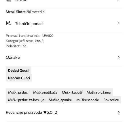
Metal, Sintetički materijal
Tehnički podaci
Premazi i svojstva leća
:
UV400
Kategorija filtera
:
kat. 3
Polaritet
:
ne
Oznake
Dodaci Gucci
Naočale Gucci
Muški prsluci
Muške natikače
Muški kaputi
Muška pidžama
Muški prsluci za kosulje
Muške japanke
Muške sandale
Bokserice
Recenzije proizvoda
5.0
2