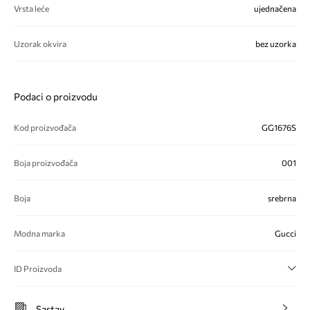
Vrsta leće
ujednačena
Uzorak okvira
bez uzorka
Podaci o proizvodu
Kod proizvođača
GG1676S
Boja proizvođača
001
Boja
srebrna
Modna marka
Gucci
ID Proizvoda
Sastav