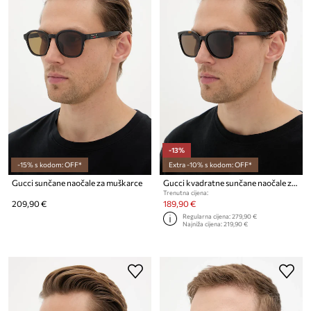
-13%
-15% s kodom: OFF*
Extra -10% s kodom: OFF*
Gucci sunčane naočale za muškarce
Gucci kvadratne sunčane naočale za muškarce
Trenutna cijena:
209,90 €
189,90 €
Regularna cijena:
279,90 €
Najniža cijena:
219,90 €