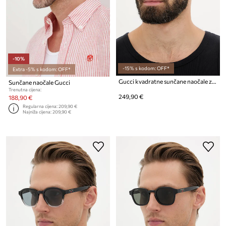
-10%
-15% s kodom: OFF*
Extra -5% s kodom: OFF*
Gucci kvadratne sunčane naočale za muškarce
Sunčane naočale Gucci
Trenutna cijena:
249,90 €
188,90 €
Regularna cijena:
209,90 €
Najniža cijena:
209,90 €