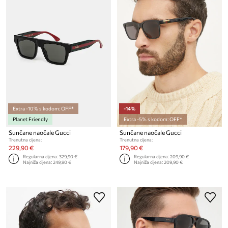
Extra -10% s kodom: OFF*
-14%
Planet Friendly
Extra -5% s kodom: OFF*
Sunčane naočale Gucci
Sunčane naočale Gucci
Trenutna cijena:
Trenutna cijena:
229,90 €
179,90 €
Regularna cijena:
329,90 €
Regularna cijena:
209,90 €
Najniža cijena:
249,90 €
Najniža cijena:
209,90 €