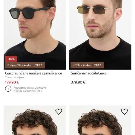
-14%
Extra -5% s kodom: OFF*
-15% s kodom: OFF*
Gucci sunčane naočale za muškarce
Sunčane naočale Gucci
Trenutna cijena:
179,90 €
379,90 €
Regularna cijena:
209,90 €
Najniža cijena:
209,90 €