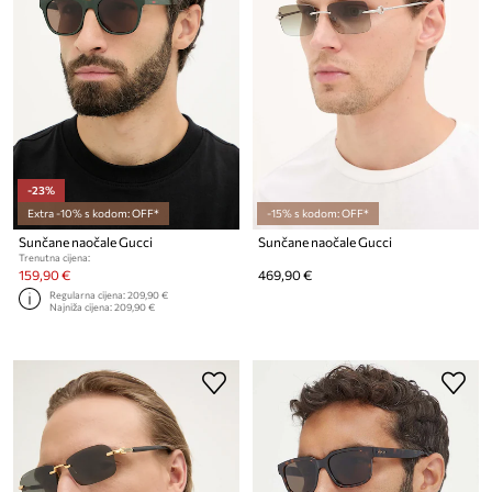
-23%
Extra -10% s kodom: OFF*
-15% s kodom: OFF*
Sunčane naočale Gucci
Sunčane naočale Gucci
Trenutna cijena:
159,90 €
469,90 €
Regularna cijena:
209,90 €
Najniža cijena:
209,90 €