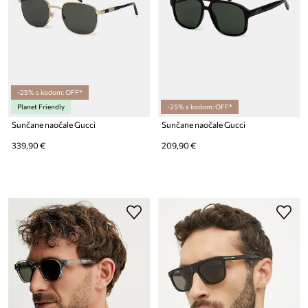
-25% s kodom: OFF*
Planet Friendly
-25% s kodom: OFF*
Sunčane naočale Gucci
Sunčane naočale Gucci
339,90 €
209,90 €