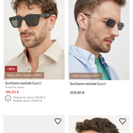
-10%
Extra -5% s kodom: OFF*
-15% s kodom: OFF*
Sunčane naočale Gucci
Sunčane naočale Gucci
Trenutna cijena:
188,90 €
309,90 €
Regularna cijena:
209,90 €
Najniža cijena:
209,90 €