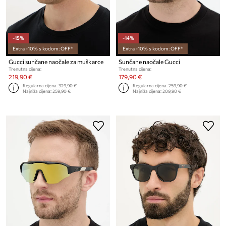
-15%
-14%
Extra -10% s kodom: OFF*
Extra -10% s kodom: OFF*
Gucci sunčane naočale za muškarce
Sunčane naočale Gucci
Trenutna cijena:
Trenutna cijena:
219,90 €
179,90 €
Regularna cijena:
329,90 €
Regularna cijena:
259,90 €
Najniža cijena:
259,90 €
Najniža cijena:
209,90 €