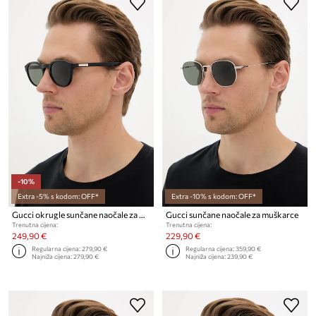
-10%
Extra -5% s kodom: OFF*
Extra -10% s kodom: OFF*
Gucci okrugle sunčane naočale za muškarce
Gucci sunčane naočale za muškarce
Trenutna cijena:
Trenutna cijena:
249,90 €
229,90 €
Regularna cijena:
279,90 €
Regularna cijena:
359,90 €
Najniža cijena:
279,90 €
Najniža cijena:
239,90 €