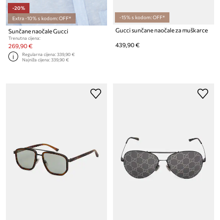
-20%
-15% s kodom: OFF*
Extra -10% s kodom: OFF*
Gucci sunčane naočale za muškarce
Sunčane naočale Gucci
Trenutna cijena:
439,90 €
269,90 €
Regularna cijena:
339,90 €
Najniža cijena:
339,90 €