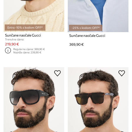
Extra -10% s kodom: OFF*
-25% s kodom: OFF*
Sunčane naočale Gucci
Sunčane naočale Gucci
Trenutna cijena:
219,90 €
369,90 €
Regularna cijena:
369,90 €
Najniža cijena:
239,90 €