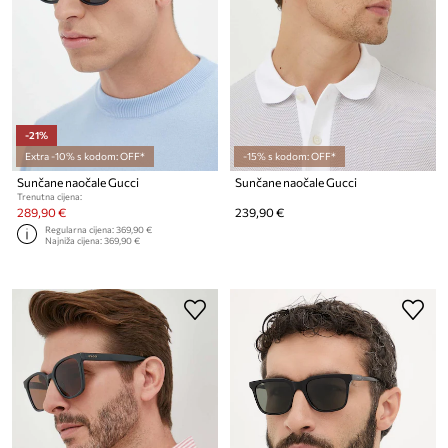
-21%
Extra -10% s kodom: OFF*
-15% s kodom: OFF*
Sunčane naočale Gucci
Sunčane naočale Gucci
Trenutna cijena:
289,90 €
239,90 €
Regularna cijena:
369,90 €
Najniža cijena:
369,90 €