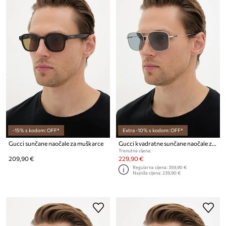
-15% s kodom: OFF*
Extra -10% s kodom: OFF*
Gucci sunčane naočale za muškarce
Gucci kvadratne sunčane naočale za muškarce
Trenutna cijena:
209,90 €
229,90 €
Regularna cijena:
359,90 €
Najniža cijena:
239,90 €