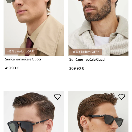
-15% s kodom: OFF*
-15% s kodom: OFF*
Sunčane naočale Gucci
Sunčane naočale Gucci
419,90 €
209,90 €