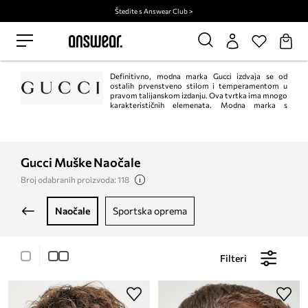
Štedite s Answear Club >
Definitivno, modna marka Gucci izdvaja se od
ostalih prvenstveno stilom i temperamentom u
pravom talijanskom izdanju. Ova tvrtka ima mnogo
karakterističnih elemenata. Modna marka s
preoynatljivim logom s dvostrukim GG koji je nastao 1955. godine kao
zaštitni znak. Što znači? Ovo su inicijali imena Aldo Gucci i Guccio Gucci.
Obiteljski posao imao je uspona i padova, a nije bilo bez skandala. Sve je to,
međutim, učinilo brend još poznatijim u svijetu. Ova modna kuća iz Italije nudi
luksuznu odjeću, dodatke i parfeme za cijelu obitelj.
Gucci Muške Naočale
Broj odabranih proizvoda: 118
naočale
sportska oprema
Filteri