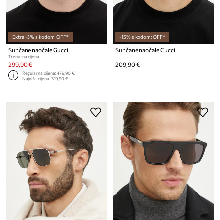
Extra -5% s kodom: OFF*
-15% s kodom: OFF*
Sunčane naočale Gucci
Sunčane naočale Gucci
Trenutna cijena:
299,90 €
209,90 €
Regularna cijena:
479,90 €
Najniža cijena:
319,90 €