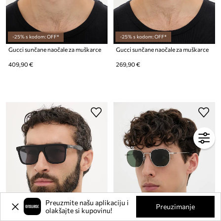
-25% s kodom: OFF*
-25% s kodom: OFF*
Gucci sunčane naočale za muškarce
Gucci sunčane naočale za muškarce
409,90 €
269,90 €
Preuzmite našu aplikaciju i
Preuzimanje
olakšajte si kupovinu!