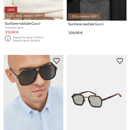
-23%
Extra -10% s kodom: OFF*
-25% s kodom: OFF*
Sunčane naočale Gucci
Sunčane naočale Gucci
Trenutna cijena:
319,90 €
209,90 €
Regularna cijena:
419,90 €
Najniža cijena:
419,90 €