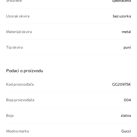
Vrsta leće
ujednačena
Uzorak okvira
bez uzorka
Materijal okvira
metal
Tip okvira
puni
Podaci o proizvodu
Kod proizvođača
GG2097SK
Boja proizvođača
004
Boja
zlatna
Modna marka
Gucci