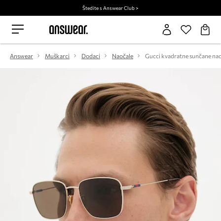
Štedite s Answear Club >
Answear
Muškarci
Dodaci
Naočale