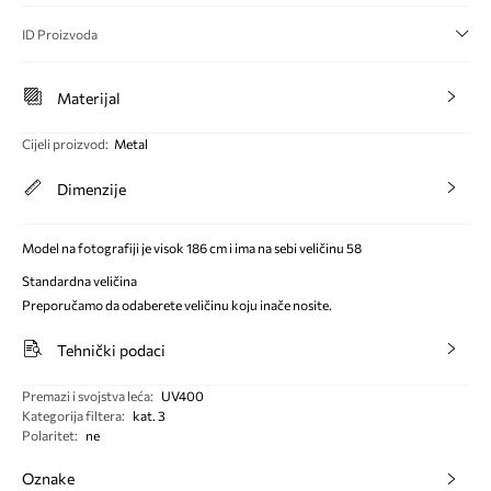
ID Proizvoda
Materijal
Cijeli proizvod
:
Metal
Dimenzije
Model na fotografiji je visok 186 cm i ima na sebi veličinu 58
Standardna veličina
Preporučamo da odaberete veličinu koju inače nosite.
Tehnički podaci
Premazi i svojstva leća
:
UV400
Kategorija filtera
:
kat. 3
Polaritet
:
ne
Oznake