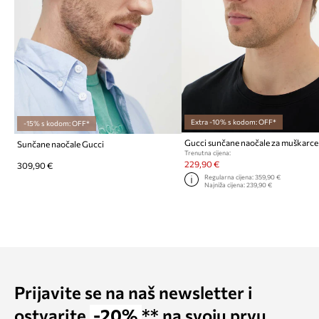
Extra -10% s kodom: OFF*
-15% s kodom: OFF*
Gucci sunčane naočale za muškarce
Sunčane naočale Gucci
Trenutna cijena:
229,90 €
309,90 €
Regularna cijena:
359,90 €
Najniža cijena:
239,90 €
Prijavite se na naš newsletter i
ostvarite
-20%
** na svoju prvu