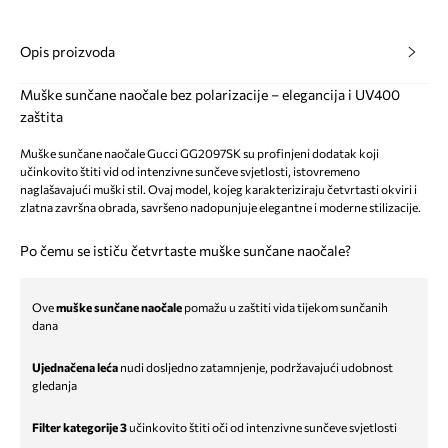
Opis proizvoda
Muške sunčane naočale bez polarizacije – elegancija i UV400
zaštita
Muške sunčane naočale Gucci GG2097SK su profinjeni dodatak koji
učinkovito štiti vid od intenzivne sunčeve svjetlosti, istovremeno
naglašavajući muški stil. Ovaj model, kojeg karakteriziraju četvrtasti okviri i
zlatna završna obrada, savršeno nadopunjuje elegantne i moderne stilizacije.
Po čemu se ističu četvrtaste muške sunčane naočale?
Ove
muške sunčane naočale
pomažu u zaštiti vida tijekom sunčanih
dana
Ujednačena leća
nudi dosljedno zatamnjenje, podržavajući udobnost
gledanja
Filter kategorije 3
učinkovito štiti oči od intenzivne sunčeve svjetlosti