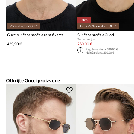
-20%
-15% s kodom: OFF*
Extra -10% s kodom: OFF*
Gucci sunčane naočale za muškarce
Sunčane naočale Gucci
Trenutna cijena:
439,90 €
269,90 €
Regularna cijena:
339,90 €
Najniža cijena:
339,90 €
Otkrijte Gucci proizvode