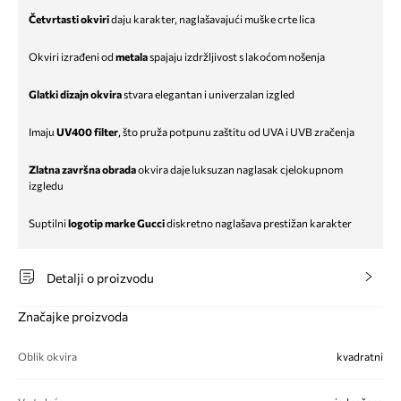
Četvrtasti okviri
daju karakter, naglašavajući muške crte lica
Okviri izrađeni od
metala
spajaju izdržljivost s lakoćom nošenja
Glatki dizajn okvira
stvara elegantan i univerzalan izgled
Imaju
UV400 filter
, što pruža potpunu zaštitu od UVA i UVB zračenja
Zlatna završna obrada
okvira daje luksuzan naglasak cjelokupnom
izgledu
Suptilni
logotip marke Gucci
diskretno naglašava prestižan karakter
Detalji o proizvodu
Značajke proizvoda
Oblik okvira
kvadratni