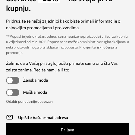
kupnju.
Pridružite se našoj zajednici kako biste primali informacije o
najnovijim promocijama i proizvodima.
**Popust je jednokratan, odnosi se na nesnižene proizvode i vrijedi za kupnju
u vrijednosti od min. 80€. Popust se ne može kombinirati s drugim akcijama, a
neki proizvodi mogu biti isključeni iz popusta. Provjerite:
isključenja iz
promocije
.
Želimo da u Vašoj pristigloj pošti primate samo ono što Vas
zaista zanima. Recite nam, je li to:
Ženska moda
Muška moda
Odabir ponude nije obavezan
Prijava