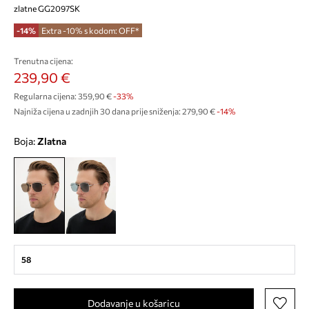
zlatne GG2097SK
-14%
Extra -10% s kodom: OFF*
Trenutna cijena:
239,90 €
Regularna cijena:
359,90 €
-33%
Najniža cijena u zadnjih 30 dana prije sniženja:
279,90 €
 -14%
Boja:
zlatna
58
Dodavanje u košaricu