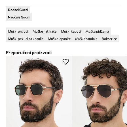
Dodaci Gucci
Naočale Gucci
Muški prsluci
Muške natikače
Muški kaputi
Muška pidžama
Muški prsluci za kosulje
Muške japanke
Muške sandale
Bokserice
Preporučeni proizvodi