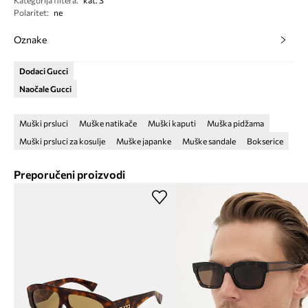
Kategorija filtera
:
kat. 3
Polaritet
:
ne
Oznake
Dodaci Gucci
Naočale Gucci
Muški prsluci
Muške natikače
Muški kaputi
Muška pidžama
Muški prsluci za kosulje
Muške japanke
Muške sandale
Bokserice
Preporučeni proizvodi