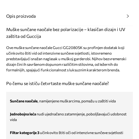
Opis proizvoda
Muške sunčane naočale bez polarizacije – klasičan dizajn i UV
zaštita od Guccija
Ove muške sunčane naočale Gucci GG2080SK su profinjen dodatak koji
učinkovito štiti vid od intenzivne sunčeve svjetlosti, istovremeno
predstavljajući snažan naglasak u muškoj garderobi. Njihov bezvremenski
dizajn čini ih savršenom dopunom različitim stilovima, od ležernih do
formalnijih, spajajući funkcionalnost s luksuznim karakterom brenda.
Po čemu se ističu četvrtaste muške sunčane naočale?
Sunčane naočale
, namijenjene muškarcima, pomažu u zaštiti vida
Jednobojna leća
nudi ujednačeno zatamnjenje, poboljšavajući udobnost
vida
Filtar kategorije 3
učinkovito štiti oči od intenzivne sunčeve svjetlosti