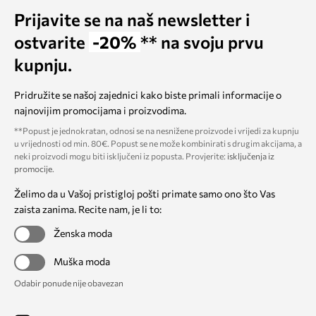
Prijavite se na naš newsletter i
ostvarite
-20%
** na svoju prvu
kupnju.
Pridružite se našoj zajednici kako biste primali informacije o
najnovijim promocijama i proizvodima.
**Popust je jednokratan, odnosi se na nesnižene proizvode i vrijedi za kupnju
u vrijednosti od min. 80€. Popust se ne može kombinirati s drugim akcijama, a
neki proizvodi mogu biti isključeni iz popusta. Provjerite:
isključenja iz
promocije
.
Želimo da u Vašoj pristigloj pošti primate samo ono što Vas
zaista zanima. Recite nam, je li to:
Ženska moda
Muška moda
Odabir ponude nije obavezan