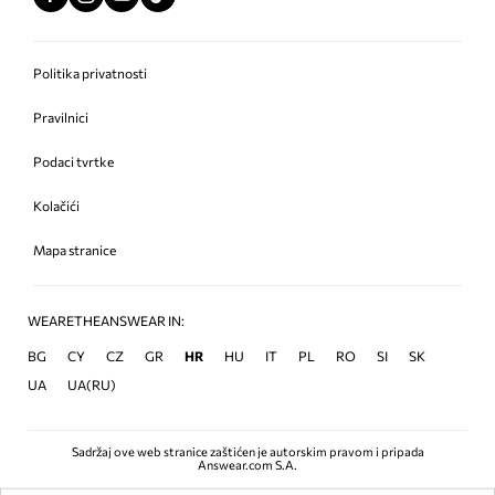
Politika privatnosti
Pravilnici
Podaci tvrtke
Kolačići
Mapa stranice
WEARETHEANSWEAR IN:
BG
CY
CZ
GR
HR
HU
IT
PL
RO
SI
SK
UA
UA(RU)
Sadržaj ove web stranice zaštićen je autorskim pravom i pripada
Answear.com S.A.