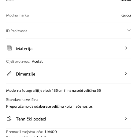
Modna marka
Gucci
ID Proizvoda
Materijal
Cijeli proizvod
:
Acetat
Dimenzije
Model na fotografiji je visok 186 cm i ima na sebi veličinu 55
Standardna veličina
Preporučamo da odaberete veličinu koju inače nosite.
Tehnički podaci
Premazi i svojstva leća
:
UV400