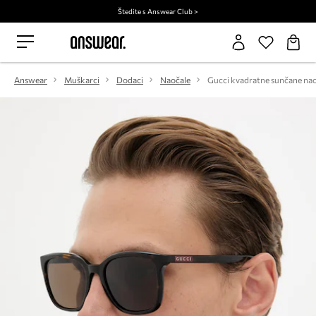
Štedite s Answear Club >
Answear
Muškarci
Dodaci
Naočale