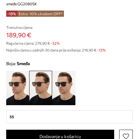
smeđe GG2080SK
-13%
Extra -10% s kodom: OFF*
Trenutna cijena:
189,90 €
Regularna cijena:
279,90 €
-32%
Najniža cijena u zadnjih 30 dana prije sniženja:
219,90 €
 -13%
Boja:
smeđa
55
Dodavanje u košaricu