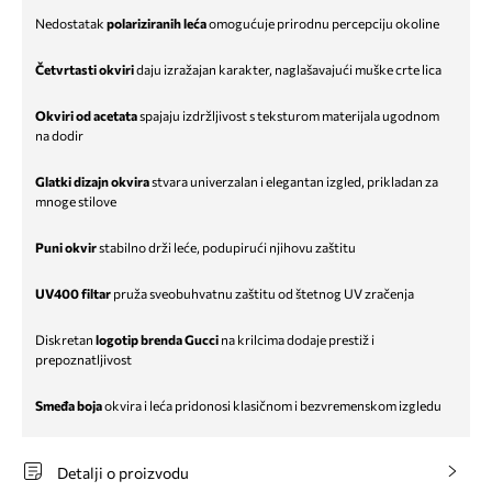
Nedostatak
polariziranih leća
omogućuje prirodnu percepciju okoline
Četvrtasti okviri
daju izražajan karakter, naglašavajući muške crte lica
Okviri od acetata
spajaju izdržljivost s teksturom materijala ugodnom
na dodir
Glatki dizajn okvira
stvara univerzalan i elegantan izgled, prikladan za
mnoge stilove
Puni okvir
stabilno drži leće, podupirući njihovu zaštitu
UV400 filtar
pruža sveobuhvatnu zaštitu od štetnog UV zračenja
Diskretan
logotip brenda Gucci
na krilcima dodaje prestiž i
prepoznatljivost
Smeđa boja
okvira i leća pridonosi klasičnom i bezvremenskom izgledu
Detalji o proizvodu