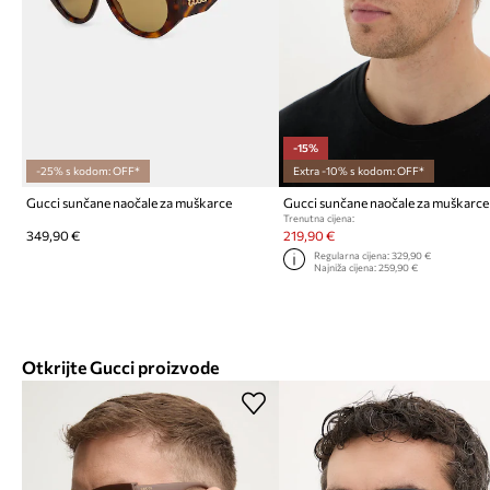
-15%
-25% s kodom: OFF*
Extra -10% s kodom: OFF*
Gucci sunčane naočale za muškarce
Gucci sunčane naočale za muškarce
Trenutna cijena:
349,90 €
219,90 €
Regularna cijena:
329,90 €
Najniža cijena:
259,90 €
Otkrijte Gucci proizvode