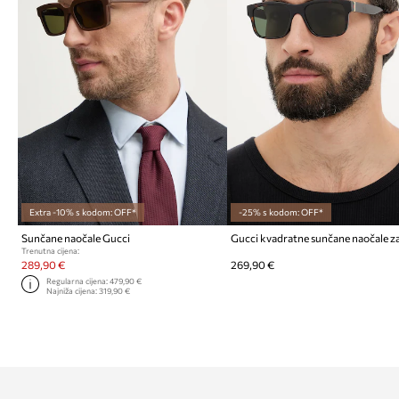
Extra -10% s kodom: OFF*
-25% s kodom: OFF*
Sunčane naočale Gucci
Trenutna cijena:
289,90 €
269,90 €
Regularna cijena:
479,90 €
Najniža cijena:
319,90 €