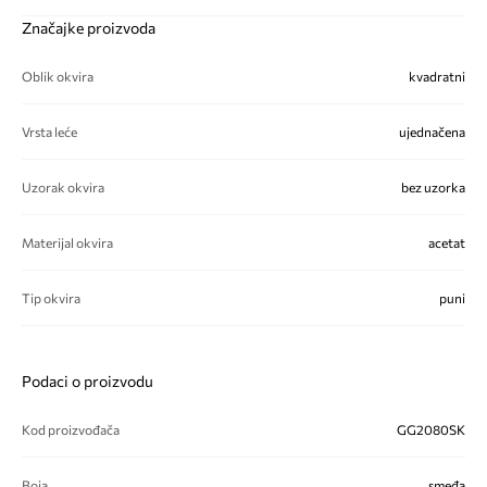
Značajke proizvoda
Oblik okvira
kvadratni
Vrsta leće
ujednačena
Uzorak okvira
bez uzorka
Materijal okvira
acetat
Tip okvira
puni
Podaci o proizvodu
Kod proizvođača
GG2080SK
Boja
smeđa