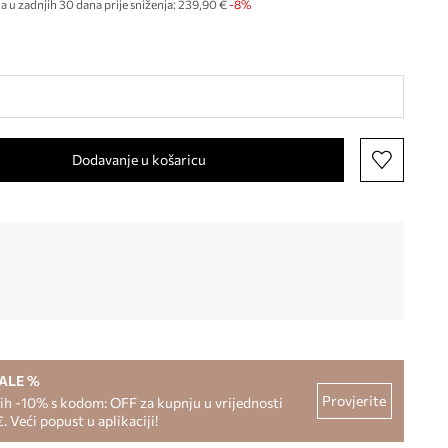
a u zadnjih 30 dana prije sniženja:
239,90 €
 -8%
Dodavanje u košaricu
SALE %
Provjerite
h -10% s kodom: OFF za kupnju u vrijednosti
. Veći popust u aplikaciji!