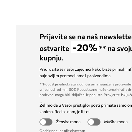
Prijavite se na naš newslette
-20%
ostvarite
** na svoj
kupnju.
Pridružite se našoj zajednici kako biste primali in
najnovijim promocijama i proizvodima.
**Popust je jednokratan, odnosi se na nesnižene proizvode i
vrijednosti od min. 80€. Popust se ne može kombinirati s dr
proizvodi mogu biti isključeni iz popusta. Provjerite:
isključ
Želimo da u Vašoj pristigloj pošti primate samo on
zanima. Recite nam, je li to:
Ženska moda
Muška moda
Odabir ponude nije obavezan