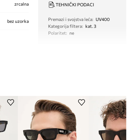
zrcalna
TEHNIČKI PODACI
Premazi i svojstva leća
:
UV400
bez uzorka
Kategorija filtera
:
kat. 3
Polaritet
:
ne
GG1620S
001
crna
Gucci