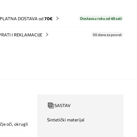
PLATNA DOSTAVA od
70€
Dostava u roku od 48 sati
RATI I REKLAMACIJE
30 dana za povrat
SASTAV
Sintetički materijal
je oči, okrugli