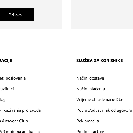
Prijava
ACIJE
SLUŽBA ZA KORISNIKE
eti poslovanja
Načini dostave
ravilnici
Načini plaćanja
log
Vrijeme obrade narudžbe
prikazivanja proizvoda
Povrat/odustanak od ugovora
 Answear Club
Reklamacija
 mobilna aplikacija
Poklon kartice