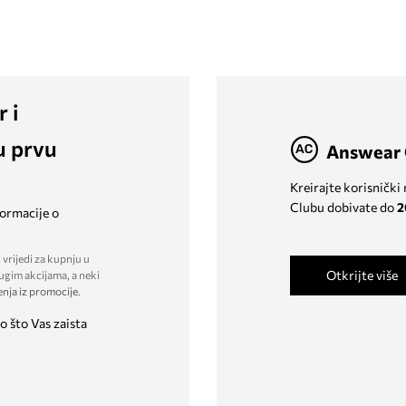
r i
u prvu
Answear 
Kreirajte korisnički
Clubu dobivate do
2
formacije o
 vrijedi za kupnju u
Otkrijte više
ugim akcijama, a neki
enja iz promocije
.
o što Vas zaista