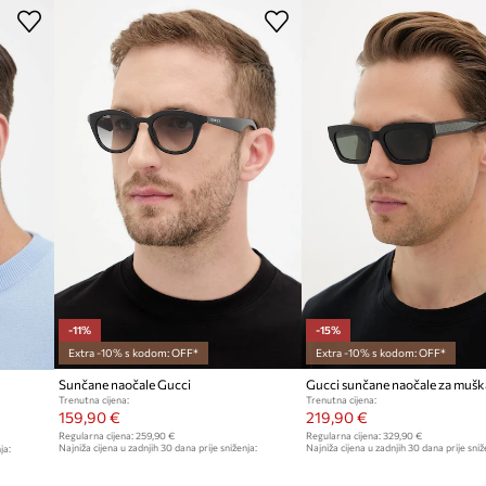
-11%
-15%
Extra -10% s kodom: OFF*
Extra -10% s kodom: OFF*
Sunčane naočale Gucci
Gucci sunčane naočale za mušk
Trenutna cijena:
Trenutna cijena:
159,90 €
219,90 €
Regularna cijena:
259,90 €
Regularna cijena:
329,90 €
Najniža cijena u zadnjih 30 dana prije sniženja:
Najniža cijena u zadnjih 30 dana prije sniž
ja:
179,90 €
259,90 €