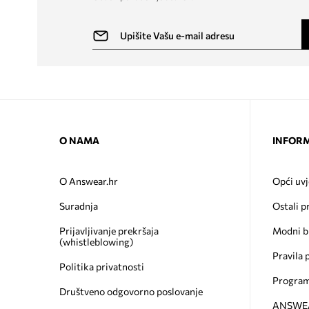
O NAMA
INFORM
O Answear.hr
Opći uvj
Suradnja
Ostali p
Prijavljivanje prekršaja
Modni b
(whistleblowing)
Pravila 
Politika privatnosti
Program
Društveno odgovorno poslovanje
ANSWEAR