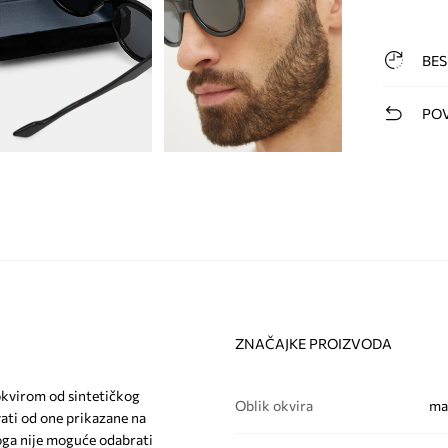
BES
POV
ZNAČAJKE PROIZVODA
 okvirom od sintetičkog
Oblik okvira
mač
vati od one prikazane na
toga nije moguće odabrati