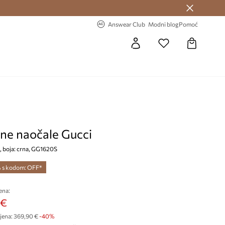
Answear Club >
-20% na prvu narudžbu >
Answear Club
Modni blog
Pomoć
ne naočale Gucci
, boja: crna, GG1620S
% s kodom: OFF*
ena:
 €
jena:
369,90 €
-40%