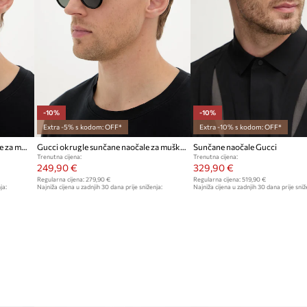
-10%
-10%
Extra -5% s kodom: OFF*
Extra -10% s kodom: OFF*
Gucci Kvadratne sunčane naočale za muškarce
Gucci okrugle sunčane naočale za muškarce
Sunčane naočale Gucci
Trenutna cijena:
Trenutna cijena:
249,90 €
329,90 €
Regularna cijena:
279,90 €
Regularna cijena:
519,90 €
ja:
Najniža cijena u zadnjih 30 dana prije sniženja:
Najniža cijena u zadnjih 30 dana prije sniž
279,90 €
369,90 €