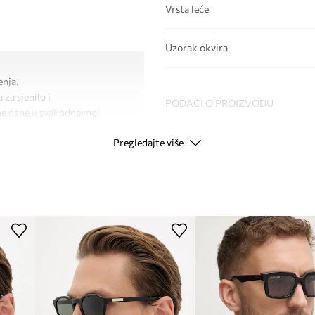
Vrsta leće
Uzorak okvira
enja.
 za sjenilo i
PODACI O PROIZVODU
ane dane u svakodnevnoj
Pregledajte više
 naočala.
Kod proizvođača
Boja proizvođača
Boja
Modna marka
ID Proizvoda