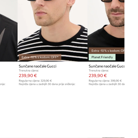
Extra -10% s kodom: OFF*
Extra -10% s kodom: OFF*
Planet Friendly
Sunčane naočale Gucci
Sunčane naočale Gucci
Trenutna cijena:
Trenutna cijena:
239,90 €
239,90 €
Regularna cijena:
329,90 €
Regularna cijena:
399,90 €
enja:
Najniža cijena u zadnjih 30 dana prije sniženja:
Najniža cijena u zadnjih 30 dana prije sn
259,90 €
259,90 €