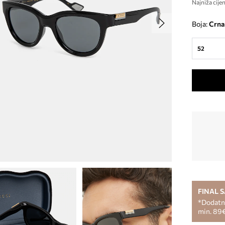
Najniža cijen
Boja:
crna
52
FINAL 
*Dodatni
min. 89€