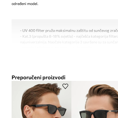
određeni model.
- UV 400 filter pruža maksimalnu zaštitu od sunčevog zrač
- Kat.3 (propušta 8-18% svjetla) - najčešća kategorija filtera
najuniverzalnija. Naočale kategorije 3 savršene su za sunč
upotrebi i tijekom putovanja u vruće zemlje.
- Uz model dolazi etui, tekstilna navlaka i krpica za čišćenje
- Širina okvira: 145 mm.
- Širina leće: 55 mm.
Preporučeni proizvodi