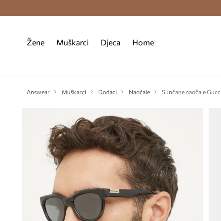
Premium Fashion Benefits >
Besplatna d
Žene
Muškarci
Djeca
Home
Answear
Muškarci
Dodaci
Naočale
Sunčane naočale Gucc