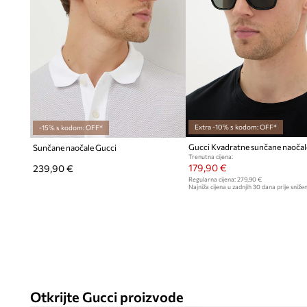
Extra -10% s kodom: OFF*
-15% s kodom: OFF*
Sunčane naočale Gucci
Trenutna cijena:
179,90 €
239,90 €
Regularna cijena:
279,90 €
Najniža cijena u zadnjih 30 dana prije snižen
189,90 €
Otkrijte Gucci proizvode