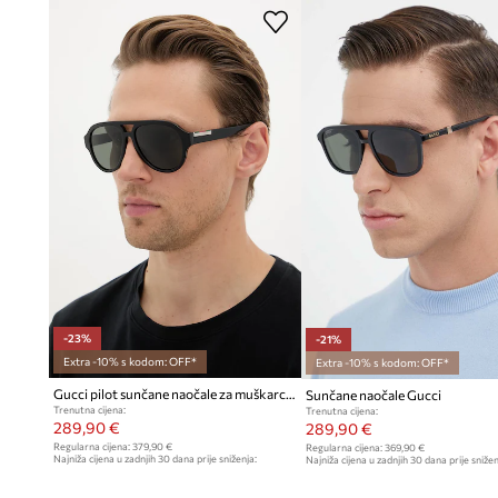
-23%
-21%
Extra -10% s kodom: OFF*
Extra -10% s kodom: OFF*
Gucci pilot sunčane naočale za muškarce
Sunčane naočale Gucci
Trenutna cijena:
Trenutna cijena:
289,90 €
289,90 €
Regularna cijena:
379,90 €
Regularna cijena:
369,90 €
Najniža cijena u zadnjih 30 dana prije sniženja:
Najniža cijena u zadnjih 30 dana prije snižen
379,90 €
369,90 €