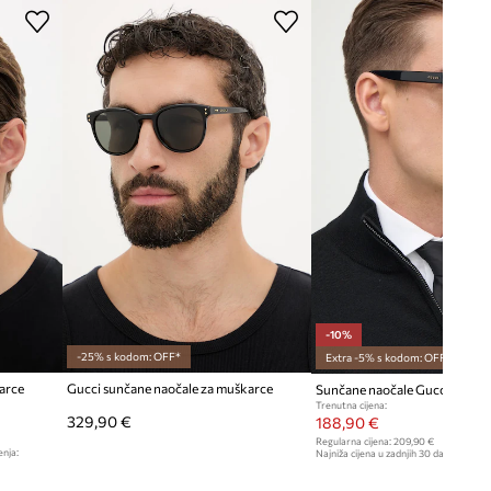
-10%
-25% s kodom: OFF*
Extra -5% s kodom: OFF*
arce
Gucci sunčane naočale za muškarce
Sunčane naočale Gucci
Trenutna cijena:
329,90 €
188,90 €
Regularna cijena:
209,90 €
enja:
Najniža cijena u zadnjih 30 dana prije sn
209,90 €