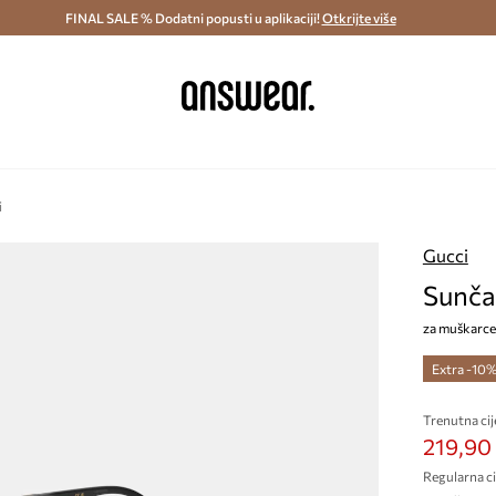
ostava i povrat (od 70€) >
FINAL SALE % Dodatni popusti u aplikaciji!
Dostava u roku 48 sati >
Otkrijte više
Štedite s 
i
Gucci
Sunča
za muškarce
Extra -10
Trenutna cij
219,90
Regularna ci