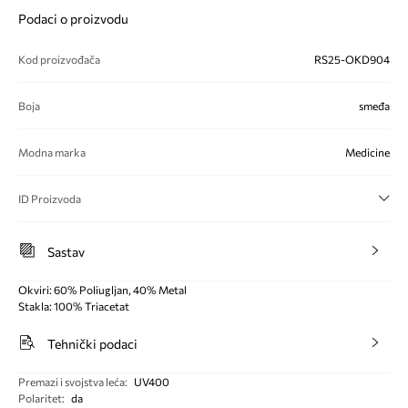
Podaci o proizvodu
Kod proizvođača
RS25-OKD904
Boja
smeđa
Modna marka
Medicine
ID Proizvoda
Sastav
Okviri: 60% Poliugljan, 40% Metal
Stakla: 100% Triacetat
Tehnički podaci
Premazi i svojstva leća
:
UV400
Polaritet
:
da