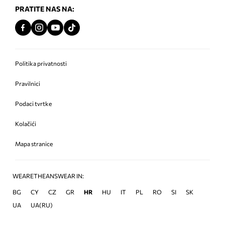
PRATITE NAS NA:
Politika privatnosti
Pravilnici
Podaci tvrtke
Kolačići
Mapa stranice
WEARETHEANSWEAR IN:
BG
CY
CZ
GR
HR
HU
IT
PL
RO
SI
SK
UA
UA(RU)