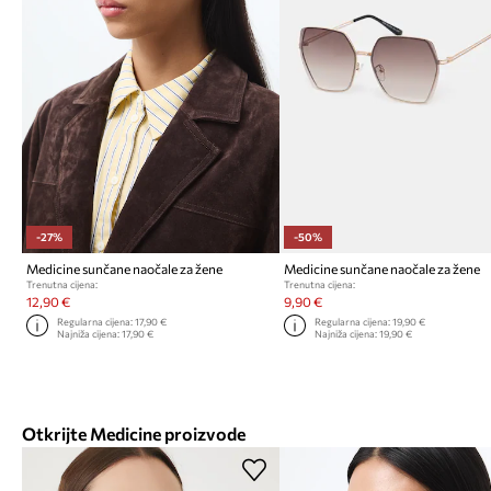
-27%
-50%
Medicine sunčane naočale za žene
Medicine sunčane naočale za žene
Trenutna cijena:
Trenutna cijena:
12,90 €
9,90 €
Regularna cijena:
17,90 €
Regularna cijena:
19,90 €
Najniža cijena:
17,90 €
Najniža cijena:
19,90 €
Otkrijte Medicine proizvode