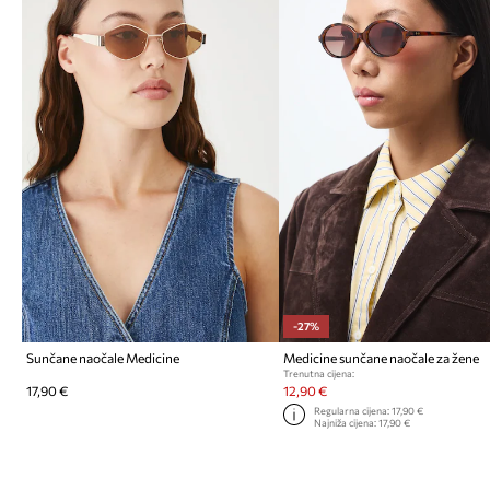
-27%
Sunčane naočale Medicine
Medicine sunčane naočale za žene
Trenutna cijena:
17,90 €
12,90 €
Regularna cijena:
17,90 €
Najniža cijena:
17,90 €