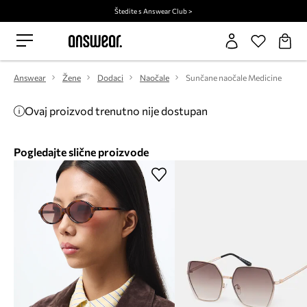
Štedite s Answear Club >
Answear
Žene
Dodaci
Naočale
Sunčane naočale Medicine
Ovaj proizvod trenutno nije dostupan
Pogledajte slične proizvode