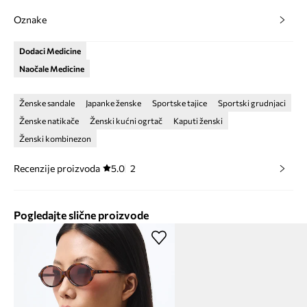
Oznake
Dodaci Medicine
Naočale Medicine
Ženske sandale
Japanke ženske
Sportske tajice
Sportski grudnjaci
Ženske natikače
Ženski kućni ogrtač
Kaputi ženski
Ženski kombinezon
Recenzije proizvoda
5.0
2
Pogledajte slične proizvode