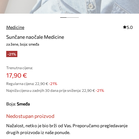
Medicine
5.0
Sunčane naočale Medicine
za žene, boja: smeđa
-21%
Trenutna cijena:
17,90 €
Regularna cijena:
22,90 €
-21%
Najniža cijena u zadnjih 30 dana prije sniženja:
22,90 €
 -21%
Boja:
smeđa
Nedostupan proizvod
Nažalost, netko je bio brži od Vas. Preporučamo pregledavanje
drugih proizvoda iz naše ponude.