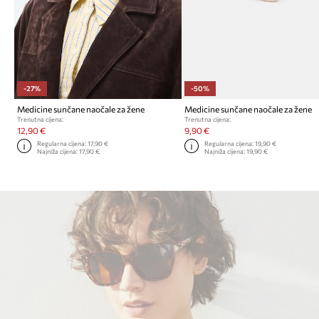
-27%
-50%
Medicine sunčane naočale za žene
Medicine sunčane naočale za žene
Trenutna cijena:
Trenutna cijena:
12,90 €
9,90 €
Regularna cijena:
17,90 €
Regularna cijena:
19,90 €
Najniža cijena:
17,90 €
Najniža cijena:
19,90 €