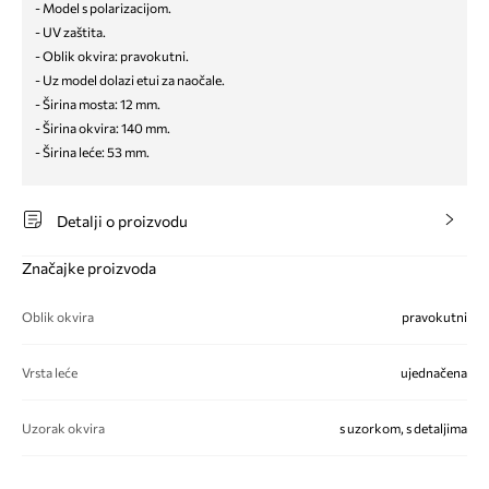
- Model s polarizacijom.
- UV zaštita.
- Oblik okvira: pravokutni.
- Uz model dolazi etui za naočale.
- Širina mosta: 12 mm.
- Širina okvira: 140 mm.
- Širina leće: 53 mm.
Detalji o proizvodu
Značajke proizvoda
Oblik okvira
pravokutni
Vrsta leće
ujednačena
Uzorak okvira
s uzorkom, s detaljima