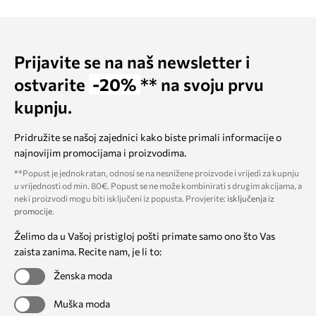
Prijavite se na naš newsletter i
ostvarite
-20%
** na svoju prvu
kupnju.
Pridružite se našoj zajednici kako biste primali informacije o
najnovijim promocijama i proizvodima.
**Popust je jednokratan, odnosi se na nesnižene proizvode i vrijedi za kupnju
u vrijednosti od min. 80€. Popust se ne može kombinirati s drugim akcijama, a
neki proizvodi mogu biti isključeni iz popusta. Provjerite:
isključenja iz
promocije
.
Želimo da u Vašoj pristigloj pošti primate samo ono što Vas
zaista zanima. Recite nam, je li to:
Ženska moda
Muška moda