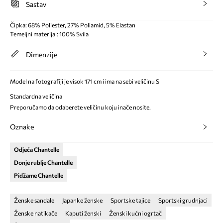
Sastav
Čipka: 68% Poliester, 27% Poliamid, 5% Elastan
Temeljni materijal: 100% Svila
Dimenzije
Model na fotografiji je visok 171 cm i ima na sebi veličinu S
Standardna veličina
Preporučamo da odaberete veličinu koju inače nosite.
Oznake
Odjeća Chantelle
Donje rublje Chantelle
Pidžame Chantelle
Ženske sandale
Japanke ženske
Sportske tajice
Sportski grudnjaci
Ženske natikače
Kaputi ženski
Ženski kućni ogrtač