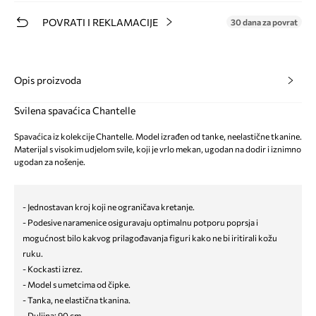
POVRATI I REKLAMACIJE
30 dana za povrat
Opis proizvoda
Svilena spavaćica Chantelle
Spavaćica iz kolekcije Chantelle. Model izrađen od tanke, neelastične tkanine.
Materijal s visokim udjelom svile, koji je vrlo mekan, ugodan na dodir i iznimno
ugodan za nošenje.
- Jednostavan kroj koji ne ograničava kretanje.
- Podesive naramenice osiguravaju optimalnu potporu poprsja i
mogućnost bilo kakvog prilagođavanja figuri kako ne bi iritirali kožu
ruku.
- Kockasti izrez.
- Model s umetcima od čipke.
- Tanka, ne elastična tkanina.
- Duljina: 90 cm.