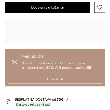
Dodavanje u košaricu
FINAL SALE %
*Dodatnih -5% s kodom: OFF za kupnju u
vrijednosti min. 89€. Veći popust u aplikaciji!
Provjerite
BESPLATNA DOSTAVA od
70€
Dostava u roku od 48 sati