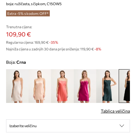
boja: ružičasta, s čipkom, C15OW5
Extra -5% s kodom: OFF*
Trenutna cijena:
109,90 €
Regularna cijena:
169,90 €
-35%
Najniža cijena u zadnjih 30 dana prije sniženja:
119,90 €
 -8%
Boja:
crna
Tablica veličina
Izaberite veličinu