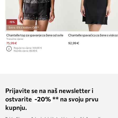
-15%
Extra -5% s kodom: OFF*
Chantelle top za spavanje za žene od svile
Chantelle spavaćica za žene s visk
Trenutna cijena:
75,99 €
92,99 €
Regularna cijena:
109,90 €
Najniža cijena:
89,99 €
Prijavite se na naš newsletter i
ostvarite
-20%
** na svoju prvu
kupnju.