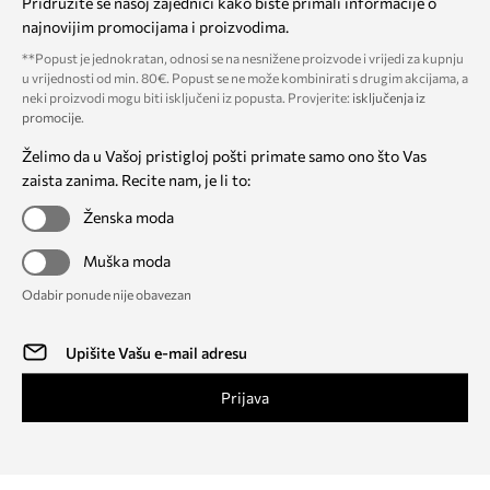
Pridružite se našoj zajednici kako biste primali informacije o
najnovijim promocijama i proizvodima.
**Popust je jednokratan, odnosi se na nesnižene proizvode i vrijedi za kupnju
u vrijednosti od min. 80€. Popust se ne može kombinirati s drugim akcijama, a
neki proizvodi mogu biti isključeni iz popusta. Provjerite:
isključenja iz
promocije
.
Želimo da u Vašoj pristigloj pošti primate samo ono što Vas
zaista zanima. Recite nam, je li to:
Ženska moda
Muška moda
Odabir ponude nije obavezan
Prijava