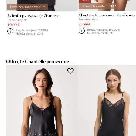
Extra -5% s kodom: OFF*
Extra -5% s kodom: OFF*
Chantelle top za spavanje za žene od
Svileni top za spavanje Chantelle
Trenutna cijena:
Trenutna cijena:
75,99 €
49,99 €
Regularna cijena:
109,90 €
Regularna cijena:
109,90 €
Najniža cijena:
89,99 €
Najniža cijena:
54,90 €
Otkrijte Chantelle proizvode