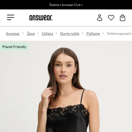
Štedite s Answear Club >
Answear
Žene
Odjeća
Donje rublje
Pidžame
Svilena spavaći
Planet Friendly