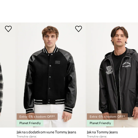
Extra -5% s kodom: OFF*
Extra -5% s kodom: OFF*
Planet Friendly
Planet Friendly
Jakna s dodatkom vune Tommy Jeans
Jakna Tommy Jeans
Trenutna cijena:
Trenutna cijena: