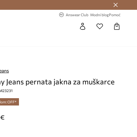
Answear Club >
-20% na prvu narudžbu >
Answear Club
Modni blog
Pomoć
eans
 Jeans pernata jakna za muškarce
M23231
dom: OFF*
 €