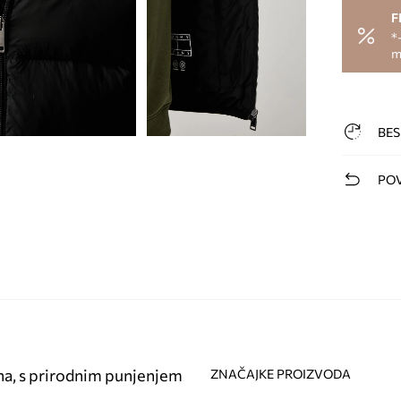
F
*
m
BES
POV
na, s prirodnim punjenjem
ZNAČAJKE PROIZVODA