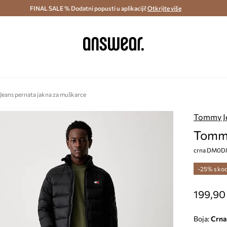
ostava i povrat (od 70€) >
FINAL SALE % Dodatni popusti u aplikaciji!
Dostava u roku 48 sati >
Otkrijte više
Štedite s 
eans pernata jakna za muškarce
Tommy J
Tommy
crna DM0D
-25% s ko
199,90
Boja:
crna