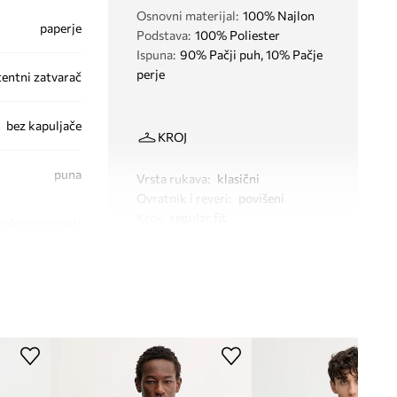
Osnovni materijal
:
100% Najlon
paperje
Podstava
:
100% Poliester
Ispuna
:
90% Pačji puh, 10% Pačje
perje
tentni zatvarač
bez kapuljače
KROJ
puna
Vrsta rukava
:
klasični
Ovratnik i reveri
:
povišeni
Kroj
:
regular fit
vodootpornosti
DIMENZIJE
Dane mjere za veličinu
:
M
Duljina
:
67 cm
DM0DM23231
Širina ispod pazuha
:
53 cm
Duljina rukava uključujući rame
:
BDS