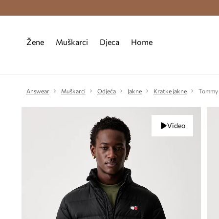
Premium Fashion Benefits >
Besplatna d
Žene
Muškarci
Djeca
Home
Answear
Muškarci
Odjeća
Jakne
Kratke jakne
Tommy J
Video