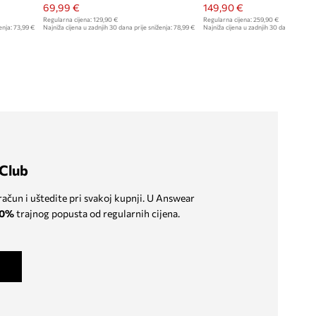
69,99 €
149,90 €
Regularna cijena:
129,90 €
Regularna cijena:
259,90 €
enja:
73,99 €
Najniža cijena u zadnjih 30 dana prije sniženja:
78,99 €
Najniža cijena u zadnjih 30 dana prije sn
159,90 €
Club
 račun i uštedite pri svakoj kupnji. U Answear
0%
trajnog popusta od regularnih cijena.