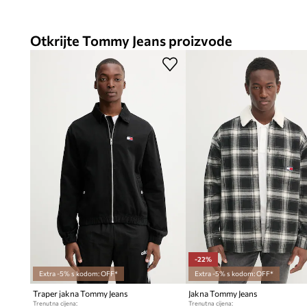
Otkrijte Tommy Jeans proizvode
-22%
Extra -5% s kodom: OFF*
Extra -5% s kodom: OFF*
Traper jakna Tommy Jeans
Jakna Tommy Jeans
Trenutna cijena:
Trenutna cijena: