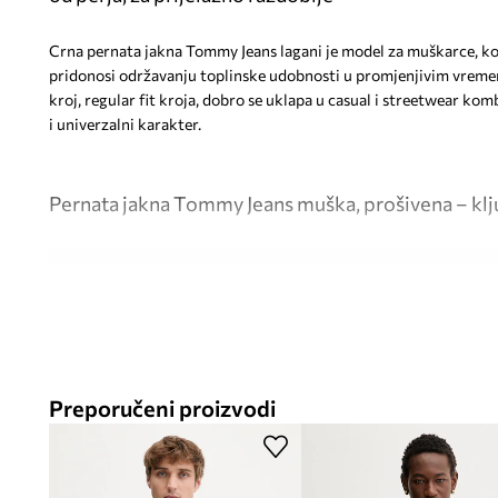
Crna pernata jakna Tommy Jeans lagani je model za muškarce, koj
pridonosi održavanju toplinske udobnosti u promjenjivim vreme
kroj, regular fit kroja, dobro se uklapa u casual i streetwear kom
i univerzalni karakter.
Pernata jakna Tommy Jeans muška, prošivena – klj
Punjenje od prirodnog perja
– pridonosi učinkovitom zadrža
lakoću i udobnost nošenja u hladnijim danima
Puna unutarnja podstava
– povećava udobnost korištenja, o
i skidanje jakne
Preporučeni proizvodi
Regular fit kroj
– omogućuje slobodno kretanje i udobno noš
različitim tjelesnim građama