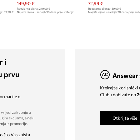
149,90 €
72,99 €
Regularna cijena:
249,90 €
Regularna cijena:
139,90 €
ja:
89,90 €
Najniža cijena u zadnjih 30 dana prije sniženja:
Najniža cijena u zadnjih 30 dana prije sniž
159,90 €
r i
u prvu
Answear 
Kreirajte korisnički
Clubu dobivate do
2
formacije o
 vrijedi za kupnju u
Otkrijte više
ugim akcijama, a neki
enja iz promocije
.
o što Vas zaista