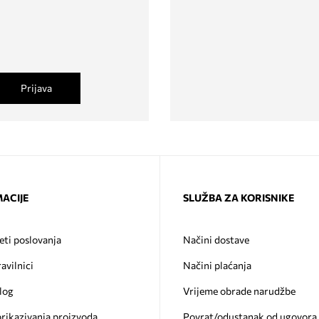
Prijava
ACIJE
SLUŽBA ZA KORISNIKE
eti poslovanja
Načini dostave
ravilnici
Načini plaćanja
log
Vrijeme obrade narudžbe
prikazivanja proizvoda
Povrat/odustanak od ugovora