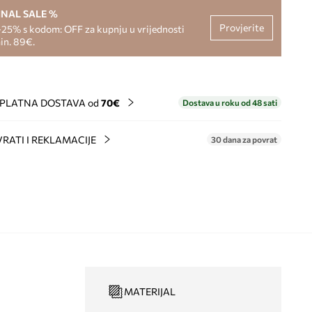
INAL SALE %
Provjerite
-25% s kodom: OFF za kupnju u vrijednosti
in. 89€.
PLATNA DOSTAVA od
70€
Dostava u roku od 48 sati
RATI I REKLAMACIJE
30 dana za povrat
MATERIJAL