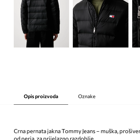
Opis proizvoda
Oznake
Crna pernata jakna Tommy Jeans – muška, prošive
od perja, za prijelazno razdoblje