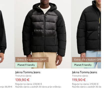
79 cm
Model na fotografiji je visok 185
crna
cm i ima na sebi veličinu M
Standardna veličina
Tommy Jeans
Preporučamo da odaberete veličinu koju
inače nosite.
Tablica veličina
Extra -5% s kodom: OFF*
Extra -5% s kodom: OFF*
Planet Friendly
Planet Friendly
Jakna Tommy Jeans
Jakna Tommy Jeans
Trenutna cijena:
Trenutna cijena:
139,90 €
119,90 €
Regularna cijena:
239,90 €
Regularna cijena:
219,90 €
enja:
66,99 €
Najniža cijena u zadnjih 30 dana prije sniženja:
Najniža cijena u zadnjih 30 dana prije sn
149,90 €
129,90 €