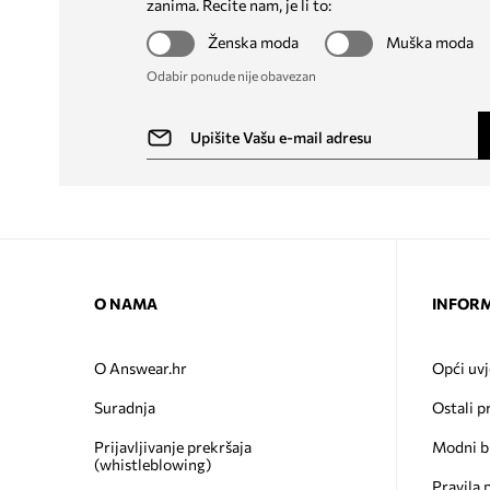
zanima. Recite nam, je li to:
Ženska moda
Muška moda
Odabir ponude nije obavezan
O NAMA
INFORM
O Answear.hr
Opći uvj
Suradnja
Ostali p
Prijavljivanje prekršaja
Modni b
(whistleblowing)
Pravila 