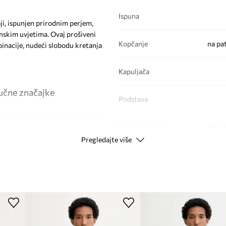
Ispuna
i, ispunjen prirodnim perjem,
nskim uvjetima. Ovaj prošiveni
Kopčanje
na pa
binacije, nudeći slobodu kretanja
Kapuljača
učne značajke
Podstava
Vodootpornost
bez 
vanju topline, nudeći
Pregledajte više
PODACI O PROIZVODU
lakšavajući oblačenje
Kod proizvođača
enje, pristajući
Boja proizvođača