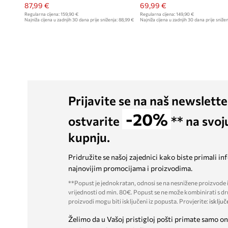
87,99 €
69,99 €
Regularna cijena:
159,90 €
Regularna cijena:
149,90 €
Najniža cijena u zadnjih 30 dana prije sniženja:
88,99 €
Najniža cijena u zadnjih 30 dana prije snižen
Prijavite se na naš newslette
-20%
ostvarite
** na svoj
kupnju.
Pridružite se našoj zajednici kako biste primali in
najnovijim promocijama i proizvodima.
**Popust je jednokratan, odnosi se na nesnižene proizvode i
vrijednosti od min. 80€. Popust se ne može kombinirati s dr
proizvodi mogu biti isključeni iz popusta. Provjerite:
isključ
Želimo da u Vašoj pristigloj pošti primate samo on