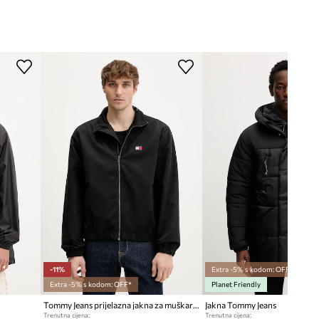
-11%
Extra -5% s kodom: OFF*
Extra -5% s kodom: OFF*
Planet Friendly
Tommy Jeans prijelazna jakna za muškarce
Jakna Tommy Jeans
Trenutna cijena:
Trenutna cijena: