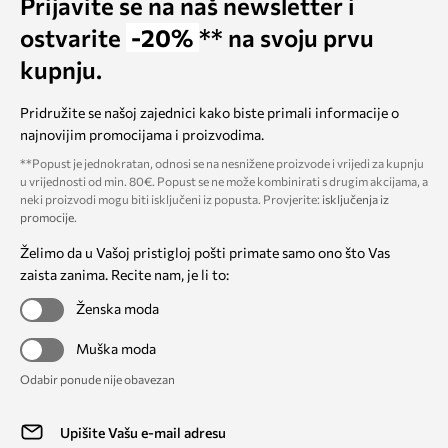
Prijavite se na naš newsletter i
ostvarite
-20%
** na svoju prvu
kupnju.
Pridružite se našoj zajednici kako biste primali informacije o
najnovijim promocijama i proizvodima.
**Popust je jednokratan, odnosi se na nesnižene proizvode i vrijedi za kupnju
u vrijednosti od min. 80€. Popust se ne može kombinirati s drugim akcijama, a
neki proizvodi mogu biti isključeni iz popusta. Provjerite:
isključenja iz
promocije
.
Želimo da u Vašoj pristigloj pošti primate samo ono što Vas
zaista zanima. Recite nam, je li to:
Ženska moda
Muška moda
Odabir ponude nije obavezan