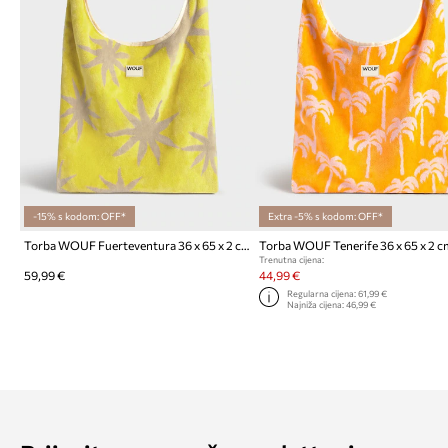
-15% s kodom: OFF*
Extra -5% s kodom: OFF*
Torba WOUF Fuerteventura 36 x 65 x 2 cm
Torba WOUF Tenerife 36 x 65 x 2 c
Trenutna cijena:
59,99 €
44,99 €
Regularna cijena:
61,99 €
Najniža cijena:
46,99 €