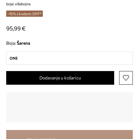
boja: višebojna
-15% s kodom: OFF*
95,99 €
Boja:
šarena
ONE
Dodavanje u košaricu