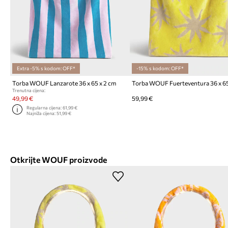
Extra -5% s kodom: OFF*
-15% s kodom: OFF*
Torba WOUF Lanzarote 36 x 65 x 2 cm
Trenutna cijena:
49,99 €
59,99 €
Regularna cijena:
61,99 €
Najniža cijena:
51,99 €
Otkrijte WOUF proizvode