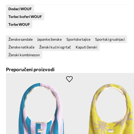
Dodaci WOUF
Torbe i koferi WOUF
Torbe WOUF
Ženske sandale
Japanke ženske
Sportske tajice
Sportski grudnjaci
Ženske natikače
Ženski kućni ogrtač
Kaputi ženski
Ženski kombinezon
Preporučeni proizvodi