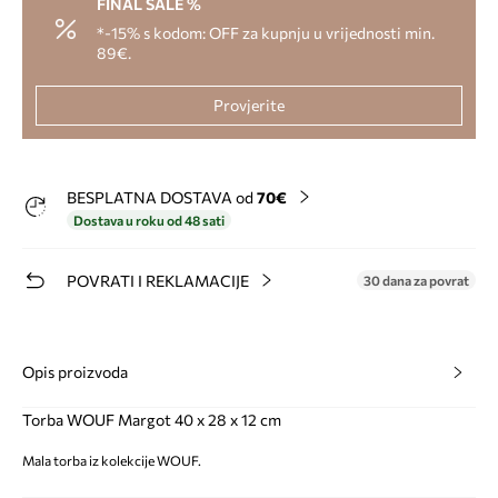
FINAL SALE %
*-15% s kodom: OFF za kupnju u vrijednosti min.
89€.
Provjerite
BESPLATNA DOSTAVA od
70€
Dostava u roku od 48 sati
POVRATI I REKLAMACIJE
30 dana za povrat
Opis proizvoda
Torba WOUF Margot 40 x 28 x 12 cm
Mala torba iz kolekcije WOUF.