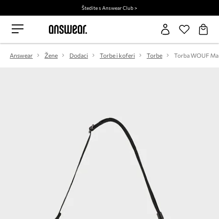
Štedite s Answear Club >
Answear
Žene
Dodaci
Torbe i koferi
Torbe
Torba WOUF Marg