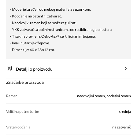
- Model je izrađen od mekog materijala s uzorkom.
- Kopčanje na patentni zatvarač.
- Neodvojivi remen koji se može regulirati.
- YKK zatvarač sa bočnim stranicama od recikliranog poliestera.
- Tisak napravljen s Oeko-tex® certificiranim bojama.
- Ima unutarnje džepove.
- Dimenzije: 40 x 28 x 12 cm.
Detalji o proizvodu
Značajke proizvoda
Remen
neodvojivi remen, podesivi remen
Veličina putne torbe
srednja
Vrsta kopčanja
na zatvarač