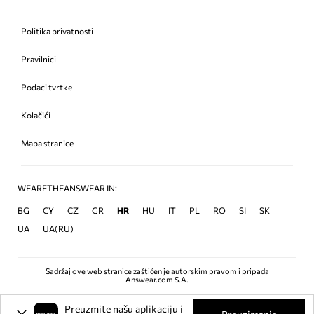
Politika privatnosti
Pravilnici
Podaci tvrtke
Kolačići
Mapa stranice
WEARETHEANSWEAR IN:
BG
CY
CZ
GR
HR
HU
IT
PL
RO
SI
SK
UA
UA(RU)
Sadržaj ove web stranice zaštićen je autorskim pravom i pripada
Answear.com S.A.
Preuzmite našu aplikaciju i