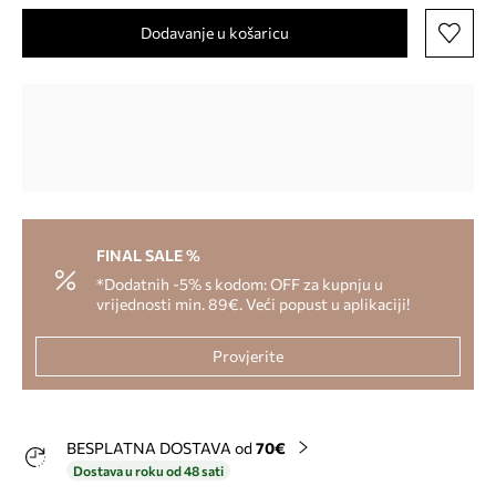
Dodavanje u košaricu
FINAL SALE %
*Dodatnih -5% s kodom: OFF za kupnju u
vrijednosti min. 89€. Veći popust u aplikaciji!
Provjerite
BESPLATNA DOSTAVA od
70€
Dostava u roku od 48 sati