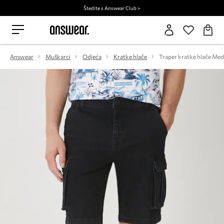
Štedite s Answear Club >
Answear
Muškarci
Odjeća
Kratke hlače
Traper kratke hlače Med