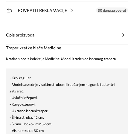
POVRATI I REKLAMACIJE
30 dana za povrat
Opis proizvoda
Traper kratke hlače Medicine
Kratke hlače iz kolekcije Medicine. Model izrađen od ispranog trapera.
- Kroj regular.
- Model sa srednje visokim strukom i kopčanjem na gumb i patentni
zatvarač.
- Uvlačni džepovi.
- Kargo džepovi.
- Ukrasno isprani traper.
- Širina struka: 42 cm.
- Širina u bokovima: 52 cm.
- Visina struka: 30 cm.