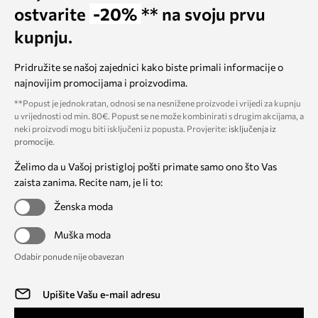
ostvarite
-20%
** na svoju prvu
kupnju.
Pridružite se našoj zajednici kako biste primali informacije o
najnovijim promocijama i proizvodima.
**Popust je jednokratan, odnosi se na nesnižene proizvode i vrijedi za kupnju
u vrijednosti od min. 80€. Popust se ne može kombinirati s drugim akcijama, a
neki proizvodi mogu biti isključeni iz popusta. Provjerite:
isključenja iz
promocije
.
Želimo da u Vašoj pristigloj pošti primate samo ono što Vas
zaista zanima. Recite nam, je li to:
Ženska moda
Muška moda
Odabir ponude nije obavezan