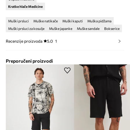
Kratke hlače Medicine
Muški prsluci
Muške natikače
Muški kaputi
Muška pidžama
Muški prsluci za kosulje
Muške japanke
Muške sandale
Bokserice
Recenzije proizvoda
5.0
1
Preporučeni proizvodi