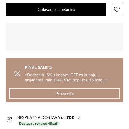
Dodavanje u košaricu
FINAL SALE %
*Dodatnih -5% s kodom: OFF za kupnju u
vrijednosti min. 89€. Veći popust u aplikaciji!
Provjerite
BESPLATNA DOSTAVA od
70€
Dostava u roku od 48 sati