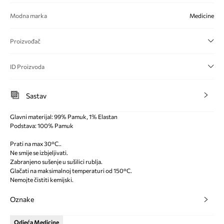
Modna marka
Medicine
Proizvođač
ID Proizvoda
Sastav
Glavni materijal: 99% Pamuk, 1% Elastan
Podstava: 100% Pamuk
Prati na max 30°C..
Ne smije se izbjeljivati.
Zabranjeno sušenje u sušilici rublja.
Glačati na maksimalnoj temperaturi od 150°C.
Nemojte čistiti kemijski.
Oznake
Odjeća Medicine