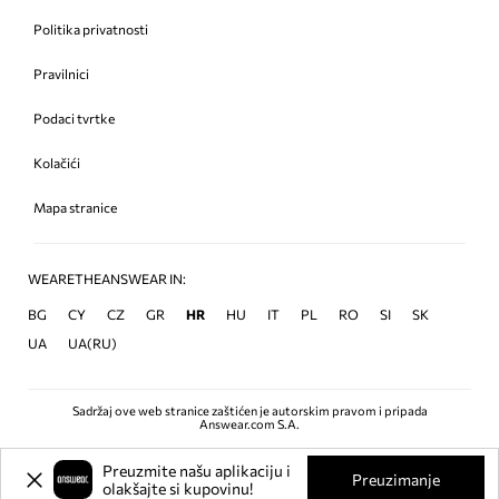
Politika privatnosti
Pravilnici
Podaci tvrtke
Kolačići
Mapa stranice
WEARETHEANSWEAR IN:
BG
CY
CZ
GR
HR
HU
IT
PL
RO
SI
SK
UA
UA(RU)
Sadržaj ove web stranice zaštićen je autorskim pravom i pripada
Answear.com S.A.
Preuzmite našu aplikaciju i
Preuzimanje
olakšajte si kupovinu!