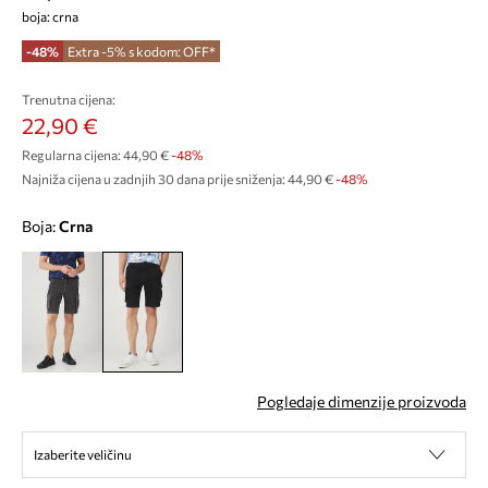
boja: crna
-48%
Extra -5% s kodom: OFF*
Trenutna cijena:
22,90 €
Regularna cijena:
44,90 €
-48%
Najniža cijena u zadnjih 30 dana prije sniženja:
44,90 €
 -48%
Boja:
crna
Pogledaje dimenzije proizvoda
Izaberite veličinu