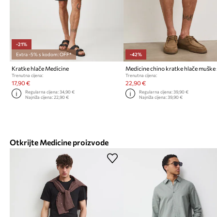
-21%
Extra -5% s kodom: OFF*
-42%
Kratke hlače Medicine
Trenutna cijena:
Trenutna cijena:
17,90 €
22,90 €
Regularna cijena:
34,90 €
Regularna cijena:
39,90 €
Najniža cijena:
22,90 €
Najniža cijena:
39,90 €
Otkrijte Medicine proizvode