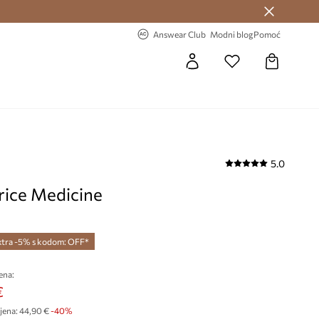
Answear Club >
-20% na prvu narudžbu >
Answear Club
Modni blog
Pomoć
5.0
rice Medicine
xtra -5% s kodom: OFF*
ena:
€
jena:
44,90 €
-40%