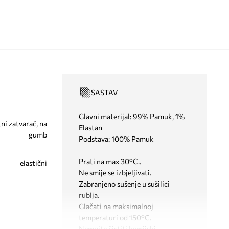
SASTAV
Glavni materijal: 99% Pamuk, 1%
ni zatvarač, na
Elastan
gumb
Podstava: 100% Pamuk
Prati na max 30°C..
elastični
Ne smije se izbjeljivati.
Zabranjeno sušenje u sušilici
rublja.
Glačati na maksimalnoj
temperaturi od 150°C.
Nemojte čistiti kemijski.