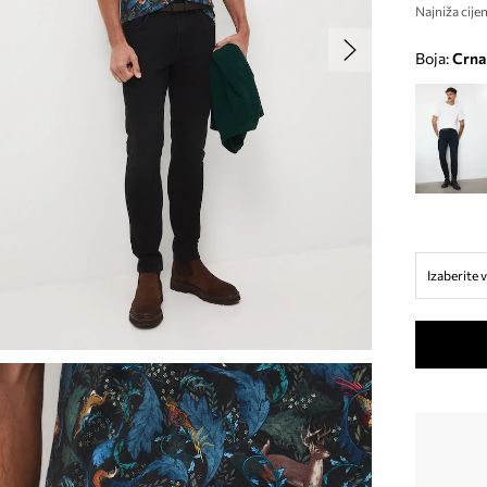
Najniža cijen
Boja:
crna
Izaberite v