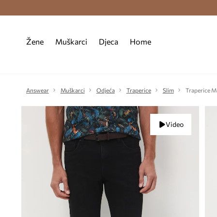
Premium Fashion Benefits >
Besplatna d
Žene
Muškarci
Djeca
Home
Answear
Muškarci
Odjeća
Traperice
Slim
Traperice M
Video