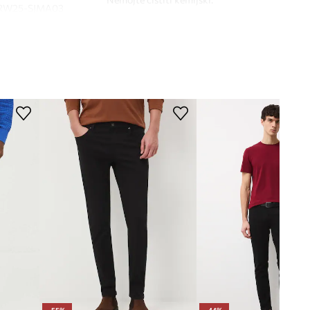
RW25-SJMA03
crna
KROJ
Tip struka
:
regularni struk
Medicine
Kroj traperica
:
slim fit
DIMENZIJE
Manja veličina
Preporučamo da odaberete veću veličinu
nego što inače nosite.
Pogledaje dimenzije proizvoda