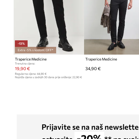
-13%
Extra -5% s kodom: OFF*
Traperice Medicine
Traperice Medicine
Trenutna cijena:
19,90 €
34,90 €
Regularna cijena:
44,90 €
Najniža cijena u zadnjih 30 dana prije sniženja:
22,90 €
Prijavite se na naš newslette
-20%