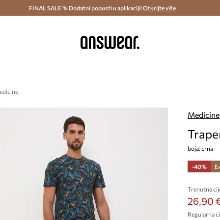
ostava i povrat (od 70€) >
FINAL SALE % Dodatni popusti u aplikaciji!
Dostava u roku 48 sati >
Otkrijte više
Štedite s 
edicine
Medicine
Trape
boja: crna
-40%
E
Trenutna cij
26,90 
Regularna ci