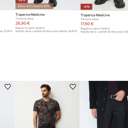
-22%
Extra -5% s kodom: OFF*
-21%
Traperice Medicine
Traperice Medicine
Trenutna cijena:
Trenutna cijena:
26,90 €
17,90 €
Regularna cijena:
44,90 €
Regularna cijena:
34,90 €
ja:
22,90 €
Najniža cijena u zadnjih 30 dana prije sniženja:
34,90 €
Najniža cijena u zadnjih 30 dana prije sniž