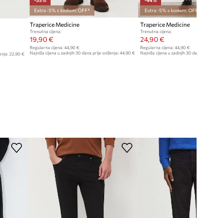
-55%
-44%
Extra -5% s kodom: OFF*
Extra -5% s kodom: OFF*
Traperice Medicine
Traperice Medicine
Trenutna cijena:
Trenutna cijena:
19,90 €
24,90 €
Regularna cijena:
44,90 €
Regularna cijena:
44,90 €
Najniža cijena u zadnjih 30 dana prije sniženja:
44,90 €
Najniža cijena u zadnjih 30 dana prije sn
enja:
22,90 €