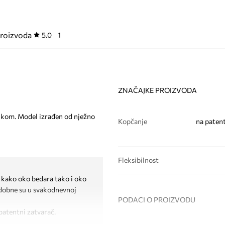
proizvoda
5.0
1
ZNAČAJKE PROIZVODA
trukom. Model izrađen od nježno
Kopčanje
na patent
Fleksibilnost
, kako oko bedara tako i oko
 udobne su u svakodnevnoj
PODACI O PROIZVODU
patentni zatvarač.