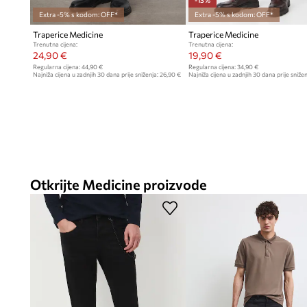
-13%
Extra -5% s kodom: OFF*
Extra -5% s kodom: OFF*
Traperice Medicine
Traperice Medicine
Trenutna cijena:
Trenutna cijena:
24,90 €
19,90 €
Regularna cijena:
44,90 €
Regularna cijena:
34,90 €
Najniža cijena u zadnjih 30 dana prije sniženja:
26,90 €
Najniža cijena u zadnjih 30 dana prije snižen
Otkrijte Medicine proizvode