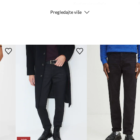
Kod proizvođača
Pregledajte više
Boja
Modna marka
Proizvođač
ID Proizvoda