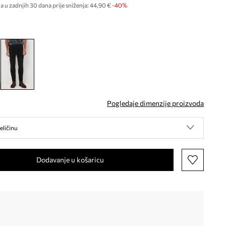
a u zadnjih 30 dana prije sniženja:
44,90 €
 -40%
Pogledaje dimenzije proizvoda
eličinu
Dodavanje u košaricu