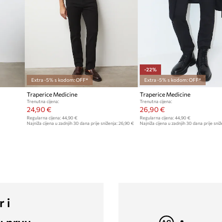
-22%
Extra -5% s kodom: OFF*
Extra -5% s kodom: OFF*
Traperice Medicine
Traperice Medicine
Trenutna cijena:
Trenutna cijena:
24,90 €
26,90 €
Regularna cijena:
44,90 €
Regularna cijena:
44,90 €
Najniža cijena u zadnjih 30 dana prije sniženja:
26,90 €
Najniža cijena u zadnjih 30 dana prije sniž
r i