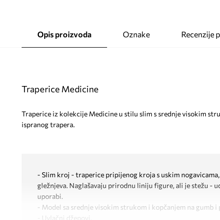
Opis proizvoda
Oznake
Recenzije 
Traperice Medicine
Traperice iz kolekcije Medicine u stilu slim s srednje visokim s
ispranog trapera.
- Slim kroj - traperice pripijenog kroja s uskim nogavicama
gležnjeva. Naglašavaju prirodnu liniju figure, ali je stežu -
uporabi.
- Model sa srednje visokim strukom i kopčanjem na gumb i 
- Uvlačni džepovi.