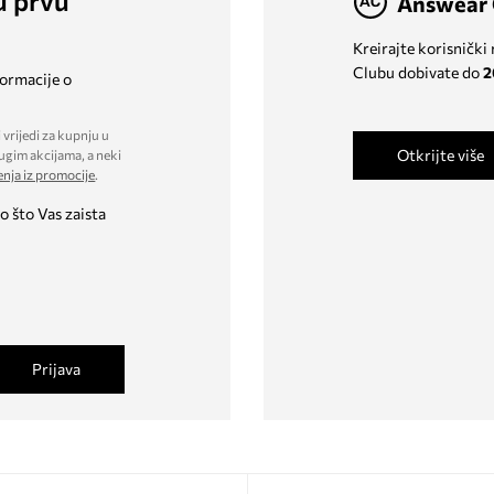
u prvu
Answear 
Kreirajte korisnički
Clubu dobivate do
2
formacije o
 vrijedi za kupnju u
Otkrijte više
ugim akcijama, a neki
enja iz promocije
.
o što Vas zaista
Prijava