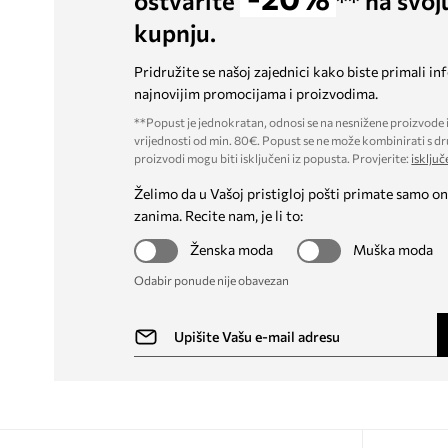
ostvarite
** na svoj
kupnju.
Pridružite se našoj zajednici kako biste primali in
najnovijim promocijama i proizvodima.
**Popust je jednokratan, odnosi se na nesnižene proizvode i
vrijednosti od min. 80€. Popust se ne može kombinirati s dr
proizvodi mogu biti isključeni iz popusta. Provjerite:
isključ
Želimo da u Vašoj pristigloj pošti primate samo on
zanima. Recite nam, je li to:
Ženska moda
Muška moda
Odabir ponude nije obavezan