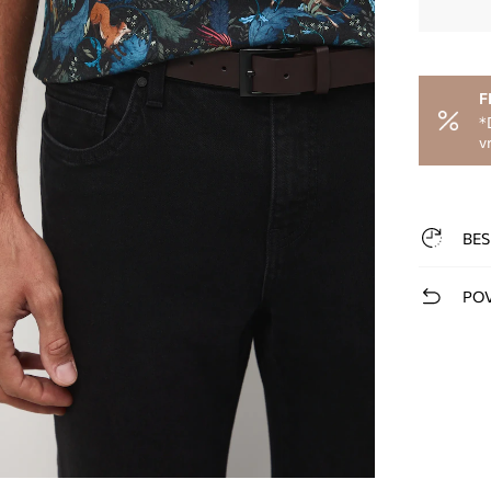
F
*
v
BES
POV