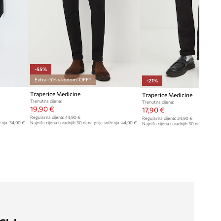
-55%
Extra -5% s kodom: OFF*
-21%
Traperice Medicine
Traperice Medicine
Trenutna cijena:
Trenutna cijena:
19,90 €
17,90 €
Regularna cijena:
44,90 €
Regularna cijena:
34,90 €
enja:
34,90 €
Najniža cijena u zadnjih 30 dana prije sniženja:
44,90 €
Najniža cijena u zadnjih 30 dana prije sn