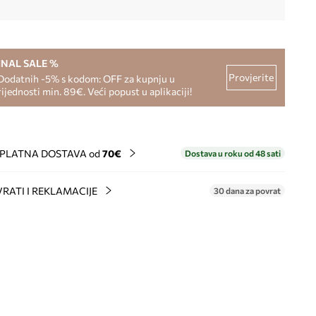
INAL SALE %
Provjerite
Dodatnih -5% s kodom: OFF za kupnju u
rijednosti min. 89€. Veći popust u aplikaciji!
PLATNA DOSTAVA od
70€
Dostava u roku od 48 sati
RATI I REKLAMACIJE
30 dana za povrat