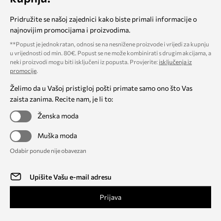
Pridružite se našoj zajednici kako biste primali informacije o
najnovijim promocijama i proizvodima.
**Popust je jednokratan, odnosi se na nesnižene proizvode i vrijedi za kupnju
u vrijednosti od min. 80€. Popust se ne može kombinirati s drugim akcijama, a
neki proizvodi mogu biti isključeni iz popusta. Provjerite:
isključenja iz
promocije
.
Želimo da u Vašoj pristigloj pošti primate samo ono što Vas
zaista zanima. Recite nam, je li to:
Ženska moda
Muška moda
Odabir ponude nije obavezan
Prijava