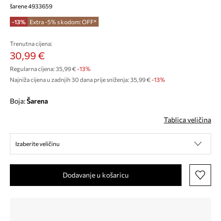
šarene 4933659
-13%
Extra -5% s kodom: OFF*
Trenutna cijena:
30,99 €
Regularna cijena:
35,99 €
-13%
Najniža cijena u zadnjih 30 dana prije sniženja:
35,99 €
 -13%
Boja:
šarena
Tablica veličina
Izaberite veličinu
Dodavanje u košaricu