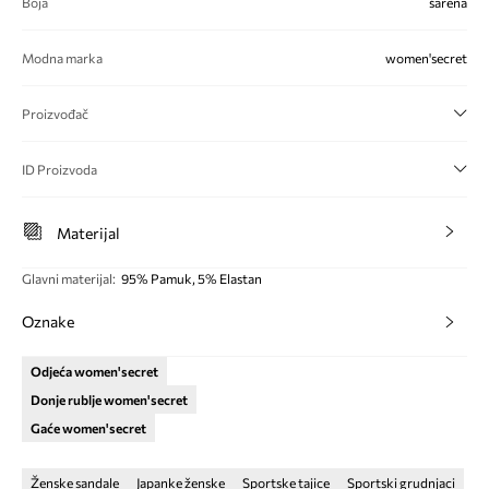
Boja
šarena
Modna marka
women'secret
Proizvođač
ID Proizvoda
Materijal
Glavni materijal
:
95% Pamuk, 5% Elastan
Oznake
Odjeća women'secret
Donje rublje women'secret
Gaće women'secret
Ženske sandale
Japanke ženske
Sportske tajice
Sportski grudnjaci