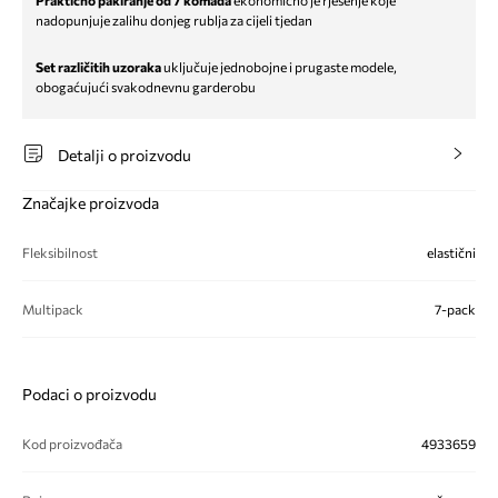
Praktično pakiranje od 7 komada
ekonomično je rješenje koje
nadopunjuje zalihu donjeg rublja za cijeli tjedan
Set različitih uzoraka
uključuje jednobojne i prugaste modele,
obogaćujući svakodnevnu garderobu
Detalji o proizvodu
Značajke proizvoda
Fleksibilnost
elastični
Multipack
7-pack
Podaci o proizvodu
Kod proizvođača
4933659