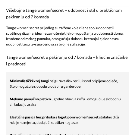
Višebojne tange women'secret – udobnost i stil u praktičnom
pakiranju od 7 komada
Tange women'secret prijedlog su za žene koje cijene spoj udobnosti i
suptilnog dizajna, idealne za nošenje tijekom opuštanja u udobnosti doma.
Izrađene od mekog pamuka, omogućuju slobodu kretanja i cjelodnevnu
udobnost te su izvrsna osnova za brojne stilizacije.
Tange women'secret u pakiranju od 7 komada – ključne značajke
i prednosti
Minimalistički kroj tangi
osigurava diskreciju ispod pripijene odjeće,
što omogućuje slobodu u odabiru garderobe
Mekano pamučno pletivo
ugodno obavija kožu i omogućuje slobodnu
cirkulaciju zraka
Elastična pasica bez pritiska s logotipom women'secret
stabilno drži
rublje na mjestu, dodajući suptilan naglasak