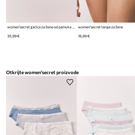
women'secret gaćice za žene od pamuka s elastanom 7-pack
women'secret tange za žene
35,99 €
16,99 €
Otkrijte women'secret proizvode