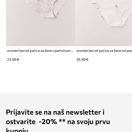
women'secret gaćice za žene s pamukom 3-pack
23,99 €
35,99 €
Prijavite se na naš newsletter i
ostvarite
-20%
** na svoju prvu
kupnju.