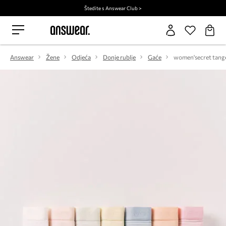
Štedite s Answear Club >
Answear
Žene
Odjeća
Donje rublje
Gaće