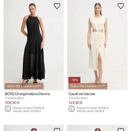
-13%
Extra -5% s kodom: OFF*
Extra -5% s kodom: OFF*
BOSS Orange haljina Davora
Gaudi od viskoze
Trenutna cijena:
Trenutna cijena:
309,90 €
129,90 €
Regularna cijena:
519,90 €
Regularna cijena:
209,90 €
Najniža cijena:
329,90 €
Najniža cijena:
149,90 €