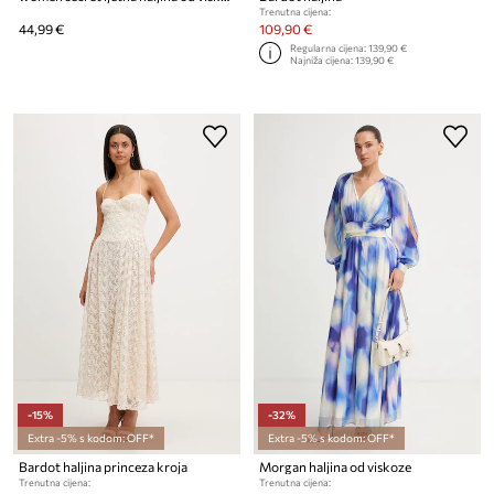
Trenutna cijena:
44,99 €
109,90 €
Regularna cijena:
139,90 €
Najniža cijena:
139,90 €
-15%
-32%
Extra -5% s kodom: OFF*
Extra -5% s kodom: OFF*
Bardot haljina princeza kroja
Morgan haljina od viskoze
Trenutna cijena:
Trenutna cijena: