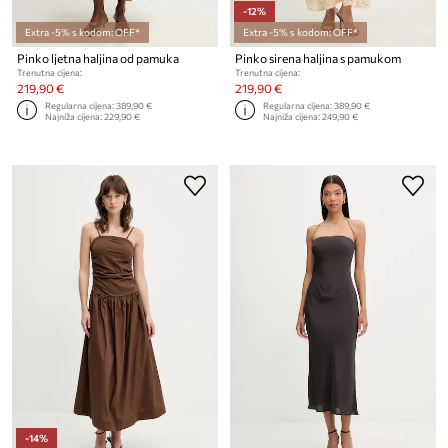
-12%
Extra -5% s kodom: OFF*
Extra -5% s kodom: OFF*
Pinko ljetna haljina od pamuka
Pinko sirena haljina s pamukom
Trenutna cijena:
Trenutna cijena:
219,90 €
219,90 €
Regularna cijena:
389,90 €
Regularna cijena:
389,90 €
Najniža cijena:
229,90 €
Najniža cijena:
249,90 €
-14%