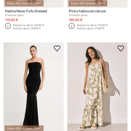
Extra -5% s kodom: OFF*
Extra -5% s kodom: OFF*
Haljina Never Fully Dressed
Pinko haljina od viskoze
Trenutna cijena:
Trenutna cijena:
119,90 €
199,90 €
Regularna cijena:
139,90 €
Regularna cijena:
319,90 €
Najniža cijena:
139,90 €
Najniža cijena:
219,90 €
Extra -5% s kodom: OFF*