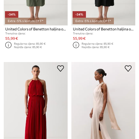
-34%
-34%
Extra -5% s kodom: OFF*
Extra -5% s kodom: OFF*
United Colors of Benetton haljina od pamuka
United Colors of Benetton haljina od pamuka
Trenutna cijena:
Trenutna cijena:
55,99 €
55,99 €
Regularna cijena:
85,90 €
Regularna cijena:
85,90 €
Najniža cijena:
85,90 €
Najniža cijena:
85,90 €