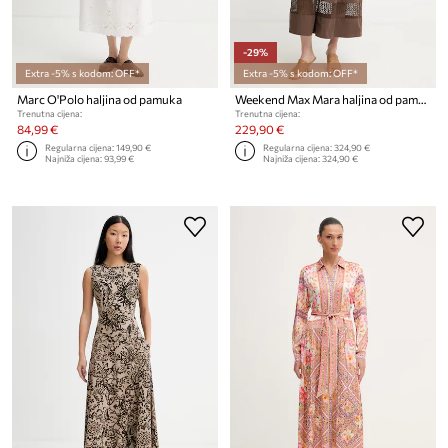
-29%
Extra -5% s kodom: OFF*
Extra -5% s kodom: OFF*
Marc O'Polo haljina od pamuka
Weekend Max Mara haljina od pamuka GOLA
Trenutna cijena:
Trenutna cijena:
84,99 €
229,90 €
Regularna cijena:
149,90 €
Regularna cijena:
324,90 €
Najniža cijena:
93,99 €
Najniža cijena:
324,90 €