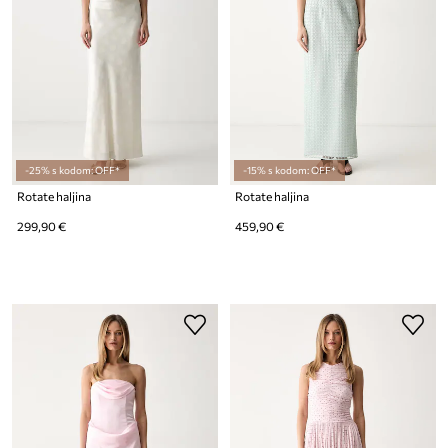
-25% s kodom: OFF*
-15% s kodom: OFF*
Rotate haljina
Rotate haljina
299,90 €
459,90 €