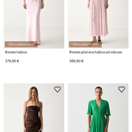
-15% s kodom: OFF*
-15% s kodom: OFF*
Rotate haljina
Rotate plisirana haljina od viskoze
379,90 €
389,90 €