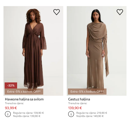
-32%
Extra -5% s kodom: OFF*
Extra -5% s kodom: OFF*
Haveone haljina sa svilom
Gestuz haljina
Trenutna cijena:
Trenutna cijena:
93,99 €
139,90 €
Regularna cijena:
139,90 €
Regularna cijena:
219,90 €
Najniža cijena:
139,90 €
Najniža cijena:
149,90 €