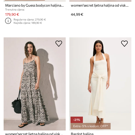
Marciano by Guess bodycon haljina FLOR
women'secret ljetna haljina od viskoze
Trenutna cijena:
179,90 €
44,99 €
Regularna cijena:
279,90 €
Najniža cijena:
189,90 €
-21%
Extra -5% s kodom: OFF*
women'secret ljetna haljina od viskoze
Bardot haljina