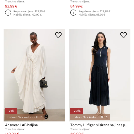
Trenutna cijena:
Trenutna cijena:
93,99 €
84,99 €
Regularna cijena:
129,90 €
Regularna cijena:
129,90 €
Najniža cijena:
102,99 €
Najniža cijena:
93,99 €
-21%
-20%
Extra -5% s kodom: OFF*
Extra -5% s kodom: OFF*
Answear.LAB haljina
Tommy Hilfiger plisirana haljina s pamukom
Trenutna cijena:
Trenutna cijena:
149,90 €
119,90 €