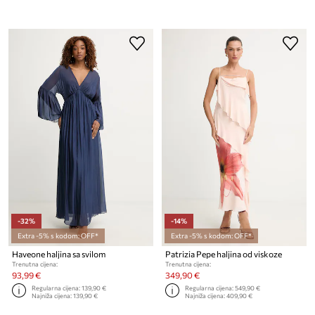
-32%
-14%
Extra -5% s kodom: OFF*
Extra -5% s kodom: OFF*
Haveone haljina sa svilom
Patrizia Pepe haljina od viskoze
Trenutna cijena:
Trenutna cijena:
93,99 €
349,90 €
Regularna cijena:
139,90 €
Regularna cijena:
549,90 €
Najniža cijena:
139,90 €
Najniža cijena:
409,90 €