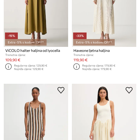
-15%
-33%
Extra -5% s kodom: OFF*
Extra -5% s kodom: OFF*
ViCOLO halter haljina od lyocella
Haveone ljetna haljina
Trenutna cijena:
Trenutna cijena:
109,90 €
119,90 €
Regularna cijena:
129,90 €
Regularna cijena:
179,90 €
Najniža cijena:
129,90 €
Najniža cijena:
179,90 €