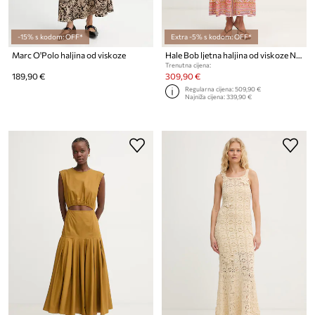
-15% s kodom: OFF*
Extra -5% s kodom: OFF*
Marc O'Polo haljina od viskoze
Hale Bob ljetna haljina od viskoze Nicandra
Trenutna cijena:
189,90 €
309,90 €
Regularna cijena:
509,90 €
Najniža cijena:
339,90 €