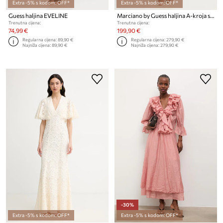
Extra -5% s kodom: OFF*
Extra -5% s kodom: OFF*
Guess haljina EVELINE
Marciano by Guess haljina A-kroja s lyocellom KAT
Trenutna cijena:
Trenutna cijena:
74,99 €
199,90 €
Regularna cijena:
89,90 €
Regularna cijena:
279,90 €
Najniža cijena:
89,90 €
Najniža cijena:
279,90 €
-30%
Extra -5% s kodom: OFF*
Extra -5% s kodom: OFF*