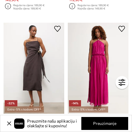
Regularna cijena:
189,90 €
Regularna cijena:
189,90 €
Najniža cijena:
189,90 €
Najniža cijena:
149,90 €
-32%
-14%
Extra -5% s kodom: OFF*
Extra -5% s kodom: OFF*
Answear.LAB haljina
Haveone haljina sa svilom
Preuzmite našu aplikaciju i
Trenutna cijena:
Trenutna cijena:
Preuzimanje
olakšajte si kupovinu!
93,99 €
85,99 €
Regularna cijena:
139,90 €
Regularna cijena:
139,90 €