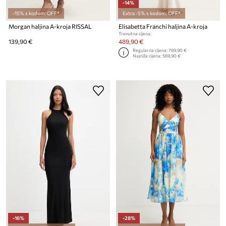
-14%
-15% s kodom: OFF*
Extra -5% s kodom: OFF*
Morgan haljina A-kroja RISSAL
Elisabetta Franchi haljina A-kroja
Trenutna cijena:
139,90 €
489,90 €
Regularna cijena:
769,90 €
Najniža cijena:
569,90 €
-16%
-28%