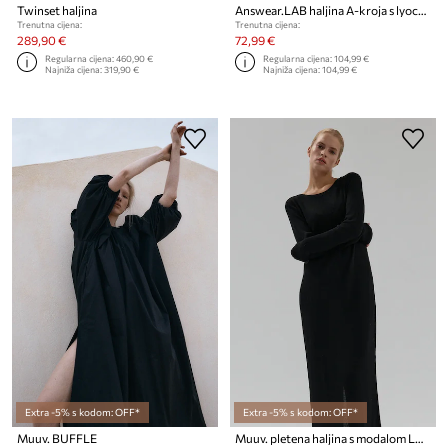
Twinset haljina
Answear.LAB haljina A-kroja s lyocellom
Trenutna cijena:
Trenutna cijena:
289,90 €
72,99 €
Regularna cijena:
460,90 €
Regularna cijena:
104,99 €
Najniža cijena:
319,90 €
Najniža cijena:
104,99 €
Extra -5% s kodom: OFF*
Extra -5% s kodom: OFF*
Muuv. BUFFLE
Muuv. pletena haljina s modalom LUNN