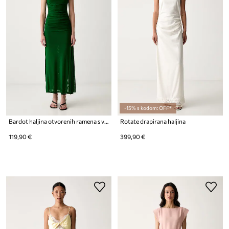
-15% s kodom: OFF*
Bardot haljina otvorenih ramena s volanom
Rotate drapirana haljina
119,90 €
399,90 €