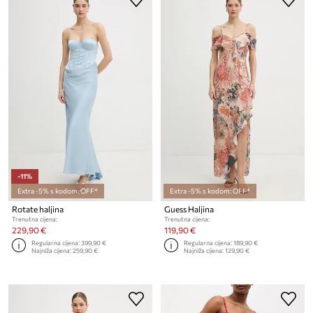
-11%
Extra -5% s kodom: OFF*
Extra -5% s kodom: OFF*
Rotate haljina
Guess Haljina
Trenutna cijena:
Trenutna cijena:
229,90 €
119,90 €
Regularna cijena:
399,90 €
Regularna cijena:
189,90 €
Najniža cijena:
259,90 €
Najniža cijena:
129,90 €