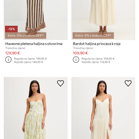
-13%
Extra -5% s kodom: OFF*
Extra -5% s kodom: OFF*
Haveone pletena haljina s otvorima
Bardot haljina princeza kroja
Trenutna cijena:
Trenutna cijena:
129,90 €
109,90 €
Regularna cijena:
199,90 €
Regularna cijena:
169,90 €
Najniža cijena:
149,90 €
Najniža cijena:
119,90 €