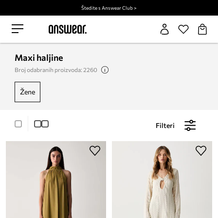
Štedite s Answear Club >
Maxi haljine
Broj odabranih proizvoda: 2260
žene
Filteri