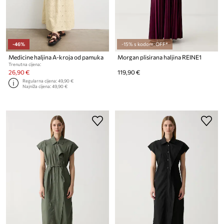
-46%
-15% s kodom: OFF*
Medicine haljina A-kroja od pamuka
Morgan plisirana haljina REINE1
Trenutna cijena:
26,90 €
119,90 €
Regularna cijena:
49,90 €
Najniža cijena:
49,90 €