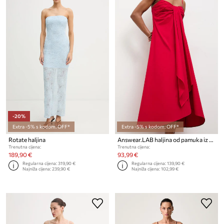
-20%
Extra -5% s kodom: OFF*
Extra -5% s kodom: OFF*
Rotate haljina
Answear.LAB haljina od pamuka iz kolekcije Unscripted
Trenutna cijena:
Trenutna cijena:
189,90 €
93,99 €
Regularna cijena:
319,90 €
Regularna cijena:
139,90 €
Najniža cijena:
239,90 €
Najniža cijena:
102,99 €