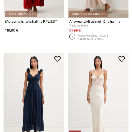
-15% s kodom: OFF*
Extra -5% s kodom: OFF*
Morgan plisirana haljina RPLISSY
Answear.LAB asimetrična haljina
Trenutna cijena:
119,90 €
81,99 €
Regularna cijena:
119,90 €
Najniža cijena:
87,99 €