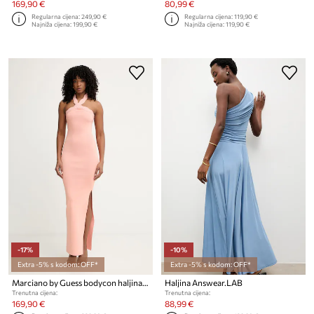
169,90 €
80,99 €
Regularna cijena:
249,90 €
Regularna cijena:
119,90 €
Najniža cijena:
199,90 €
Najniža cijena:
119,90 €
-17%
-10%
Extra -5% s kodom: OFF*
Extra -5% s kodom: OFF*
Marciano by Guess bodycon haljina s viskozom RANIA
Haljina Answear.LAB
Trenutna cijena:
Trenutna cijena:
169,90 €
88,99 €