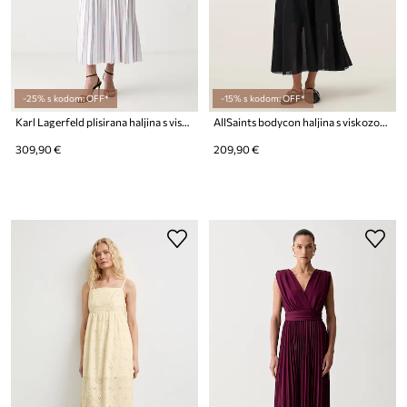
-25% s kodom: OFF*
-15% s kodom: OFF*
Karl Lagerfeld plisirana haljina s viskozom
AllSaints bodycon haljina s viskozom TEGAN
309,90 €
209,90 €