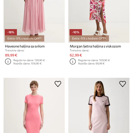
-18%
-10%
Extra -5% s kodom: OFF*
Extra -5% s kodom: OFF*
Haveone haljina sa svilom
Morgan ljetna haljina s viskozom
Trenutna cijena:
Trenutna cijena:
89,99 €
62,99 €
Regularna cijena:
139,90 €
Regularna cijena:
109,90 €
Najniža cijena:
109,90 €
Najniža cijena:
69,99 €