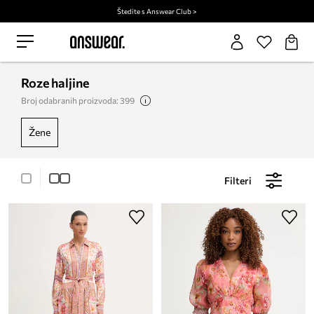
Štedite s Answear Club >
Roze haljine
Broj odabranih proizvoda: 399
žene
Filteri