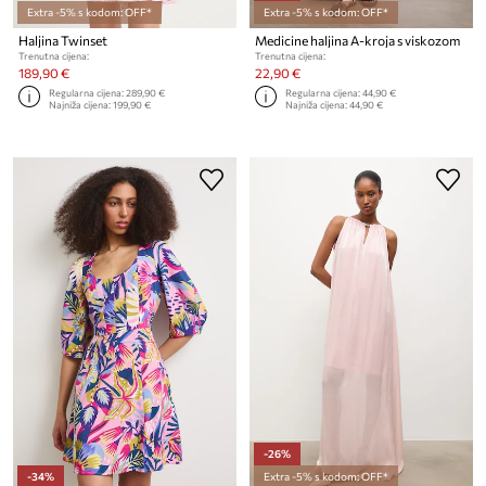
Extra -5% s kodom: OFF*
Extra -5% s kodom: OFF*
Haljina Twinset
Medicine haljina A-kroja s viskozom
Trenutna cijena:
Trenutna cijena:
189,90 €
22,90 €
Regularna cijena:
289,90 €
Regularna cijena:
44,90 €
Najniža cijena:
199,90 €
Najniža cijena:
44,90 €
-26%
-34%
Extra -5% s kodom: OFF*