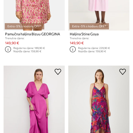
Extra -5% s kodom: OFF*
Extra -5% s kodom: OFF*
Pamučna haljina Bizuu GEORGINA
Haljina Stine Goya
Trenutna cijena:
Trenutna cijena:
149,90 €
149,90 €
Regularna cijena:
189,90 €
Regularna cijena:
229,90 €
Najniža cijena:
159,90 €
Najniža cijena:
159,90 €