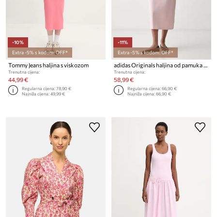
-10%
-11%
Extra -5% s kodom: OFF*
Extra -5% s kodom: OFF*
Tommy Jeans haljina s viskozom
adidas Originals haljina od pamuka s elastanom
Trenutna cijena:
Trenutna cijena:
44,99 €
58,99 €
Regularna cijena:
78,90 €
Regularna cijena:
66,90 €
Najniža cijena:
49,99 €
Najniža cijena:
66,90 €