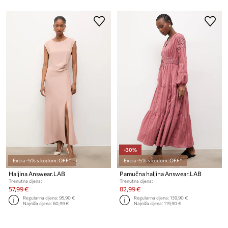
-30%
Extra -5% s kodom: OFF*
Extra -5% s kodom: OFF*
Haljina Answear.LAB
Pamučna haljina Answear.LAB
Trenutna cijena:
Trenutna cijena:
57,99 €
82,99 €
Regularna cijena:
95,90 €
Regularna cijena:
139,90 €
Najniža cijena:
60,99 €
Najniža cijena:
119,90 €