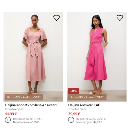
-11%
Extra -5% s kodom: OFF*
Extra -5% s kodom: OFF*
Haljina s dodatkom lana Answear.LAB
Haljina Answear.LAB
Trenutna cijena:
Trenutna cijena:
44,99 €
39,99 €
Regularna cijena:
61,99 €
Regularna cijena:
76,99 €
Najniža cijena:
48,99 €
Najniža cijena:
44,99 €