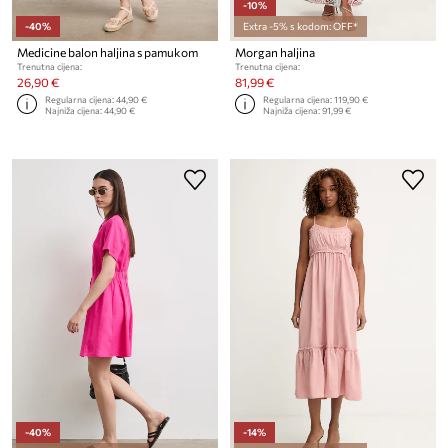
-10%
-40%
Extra -5% s kodom: OFF*
Medicine balon haljina s pamukom
Morgan haljina
Trenutna cijena:
Trenutna cijena:
26,90 €
81,99 €
Regularna cijena:
44,90 €
Regularna cijena:
119,90 €
Najniža cijena:
44,90 €
Najniža cijena:
91,99 €
-40%
-14%