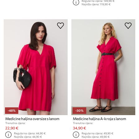
Regularna cijena:
149,90 €
Najniža cijena:
119,90 €
-48%
-30%
Medicine haljina oversize s lanom
Medicine haljina A-kroja s lanom
Trenutna cijena:
Trenutna cijena:
22,90 €
34,90 €
Regularna cijena:
44,90 €
Regularna cijena:
49,90 €
Najniža cijena:
44,90 €
Najniža cijena:
49,90 €