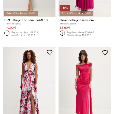
-14%
Extra -5% s kodom: OFF*
Extra -5% s kodom: OFF*
BIZUU haljina od pamuka MOSY
Haveone haljina sa svilom
Trenutna cijena:
Trenutna cijena:
149,90 €
85,99 €
Regularna cijena:
189,90 €
Regularna cijena:
139,90 €
Najniža cijena:
159,90 €
Najniža cijena:
100,99 €