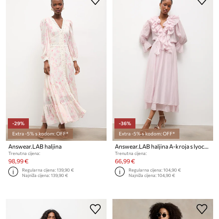
-29%
-36%
Extra -5% s kodom: OFF*
Extra -5% s kodom: OFF*
Answear.LAB haljina
Answear.LAB haljina A-kroja s lyocellom
Trenutna cijena:
Trenutna cijena:
98,99 €
66,99 €
Regularna cijena:
139,90 €
Regularna cijena:
104,90 €
Najniža cijena:
139,90 €
Najniža cijena:
104,90 €