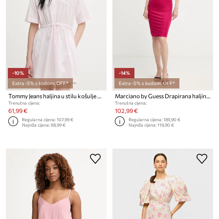
-10%
-14%
Extra -5% s kodom: OFF*
Extra -5% s kodom: OFF*
Tommy Jeans haljina u stilu košulje od pamuka
Marciano by Guess Drapirana haljina od viskoze INES
Trenutna cijena:
Trenutna cijena:
61,99 €
102,99 €
Regularna cijena:
107,99 €
Regularna cijena:
189,90 €
Najniža cijena:
68,99 €
Najniža cijena:
119,90 €