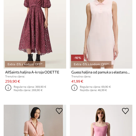
-10%
Extra -5% s kodom: OFF*
Extra -5% s kodom: OFF*
AllSaints haljina A-kroja ODETTE
Guess haljina od pamuka s elastanom SILVY
Trenutna cijena:
Trenutna cijena:
259,90 €
41,99 €
Regularna cijena:
369,90 €
Regularna cijena:
69,90 €
Najniža cijena:
269,90 €
Najniža cijena:
46,99 €