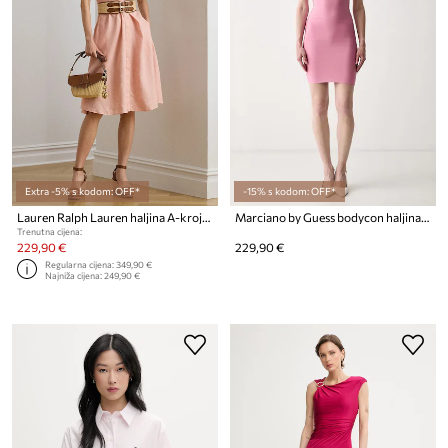
Extra -5% s kodom: OFF*
-15% s kodom: OFF*
Lauren Ralph Lauren haljina A-kroja od lana
Marciano by Guess bodycon haljina s viskozom ELLA
Trenutna cijena:
229,90 €
229,90 €
Regularna cijena:
349,90 €
Najniža cijena:
249,90 €