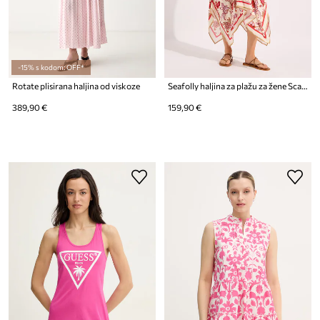
-15% s kodom: OFF*
Rotate plisirana haljina od viskoze
Seafolly haljina za plažu za žene Scarf
389,90 €
159,90 €