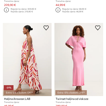
Trenutna cijena:
Trenutna cijena:
209,90 €
44,99 €
Regularna cijena:
309,90 €
Regularna cijena:
68,90 €
Najniža cijena:
219,90 €
Najniža cijena:
46,99 €
-31%
Extra -5% s kodom: OFF*
Extra -5% s kodom: OFF*
Haljina Answear.LAB
Twinset haljina od viskoze
Trenutna cijena:
Trenutna cijena:
46,99 €
289,90 €