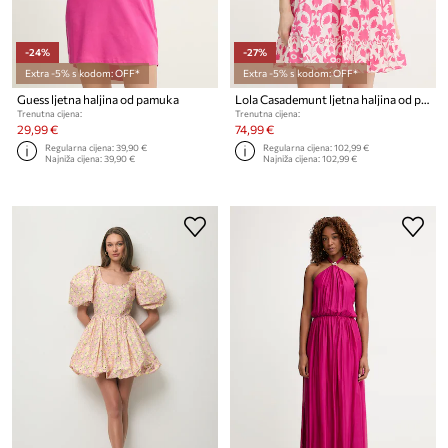
-24%
-27%
Extra -5% s kodom: OFF*
Extra -5% s kodom: OFF*
Guess ljetna haljina od pamuka
Lola Casademunt ljetna haljina od pamuka
Trenutna cijena:
Trenutna cijena:
29,99 €
74,99 €
Regularna cijena:
39,90 €
Regularna cijena:
102,99 €
Najniža cijena:
39,90 €
Najniža cijena:
102,99 €