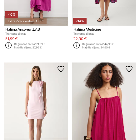
-10%
Extra -5% s kodom: OFF*
-34%
Haljina Answear.LAB
Haljina Medicine
Trenutna cijena:
Trenutna cijena:
51,99 €
22,90 €
Regularna cijena:
71,99 €
Regularna cijena:
44,90 €
Najniža cijena:
57,99 €
Najniža cijena:
34,90 €