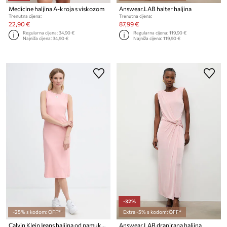
Medicine haljina A-kroja s viskozom
Answear.LAB halter haljina
Trenutna cijena:
Trenutna cijena:
22,90 €
87,99 €
Regularna cijena:
34,90 €
Regularna cijena:
119,90 €
Najniža cijena:
34,90 €
Najniža cijena:
119,90 €
-32%
-25% s kodom: OFF*
Extra -5% s kodom: OFF*
Calvin Klein Jeans haljina od pamuka s elastanom
Answear.LAB drapirana haljina