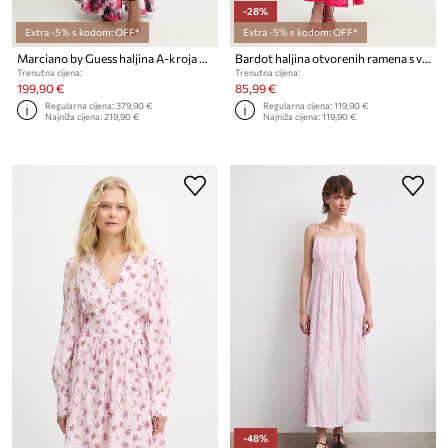
-28%
Extra -5% s kodom: OFF*
Extra -5% s kodom: OFF*
Marciano by Guess haljina A-kroja ADELA
Bardot haljina otvorenih ramena s volanom
Trenutna cijena:
Trenutna cijena:
199,90 €
85,99 €
Regularna cijena:
379,90 €
Regularna cijena:
119,90 €
Najniža cijena:
219,90 €
Najniža cijena:
119,90 €
-48%