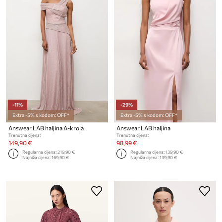
-11%
-29%
Extra -5% s kodom: OFF*
Extra -5% s kodom: OFF*
Answear.LAB haljina A-kroja
Answear.LAB haljina
Trenutna cijena:
Trenutna cijena:
149,90 €
98,99 €
Regularna cijena:
219,90 €
Regularna cijena:
139,90 €
Najniža cijena:
169,90 €
Najniža cijena:
139,90 €