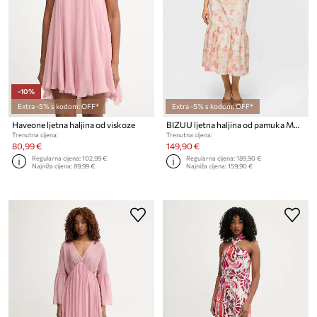
-10%
Extra -5% s kodom: OFF*
Extra -5% s kodom: OFF*
Haveone ljetna haljina od viskoze
BIZUU ljetna haljina od pamuka MOSELLE
Trenutna cijena:
Trenutna cijena:
80,99 €
149,90 €
Regularna cijena:
102,99 €
Regularna cijena:
189,90 €
Najniža cijena:
89,99 €
Najniža cijena:
159,90 €