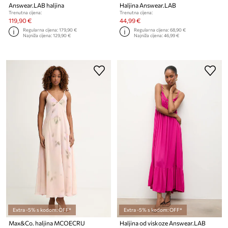
Answear.LAB haljina
Haljina Answear.LAB
Trenutna cijena:
Trenutna cijena:
119,90 €
44,99 €
Regularna cijena:
179,90 €
Regularna cijena:
68,90 €
Najniža cijena:
129,90 €
Najniža cijena:
46,99 €
Extra -5% s kodom: OFF*
Extra -5% s kodom: OFF*
Max&Co. haljina MCOECRU
Haljina od viskoze Answear.LAB