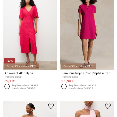
-27%
Extra -5% s kodom: OFF*
Extra -5% s kodom: OFF*
Answear.LAB haljina
Pamučna haljina Polo Ralph Lauren
Trenutna cijena:
Trenutna cijena:
39,99 €
139,90 €
Regularna cijena:
54,99 €
Regularna cijena:
198,90 €
Najniža cijena:
54,99 €
Najniža cijena:
149,90 €