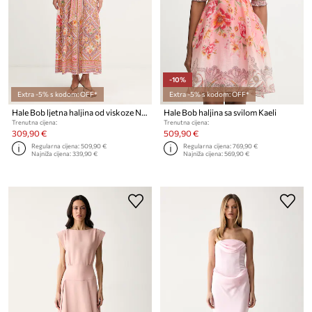
-10%
Extra -5% s kodom: OFF*
Extra -5% s kodom: OFF*
Hale Bob ljetna haljina od viskoze Nicandra
Hale Bob haljina sa svilom Kaeli
Trenutna cijena:
Trenutna cijena:
309,90 €
509,90 €
Regularna cijena:
509,90 €
Regularna cijena:
769,90 €
Najniža cijena:
339,90 €
Najniža cijena:
569,90 €