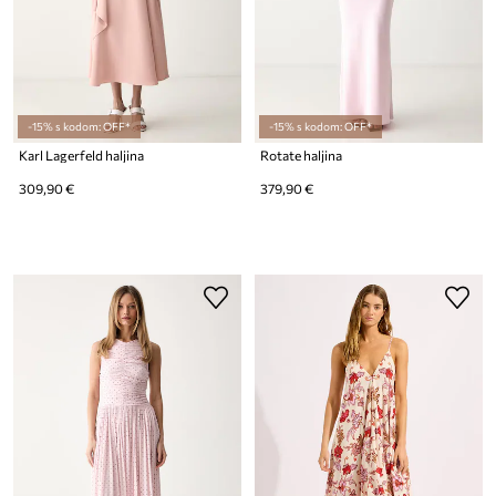
-15% s kodom: OFF*
-15% s kodom: OFF*
Karl Lagerfeld haljina
Rotate haljina
309,90 €
379,90 €