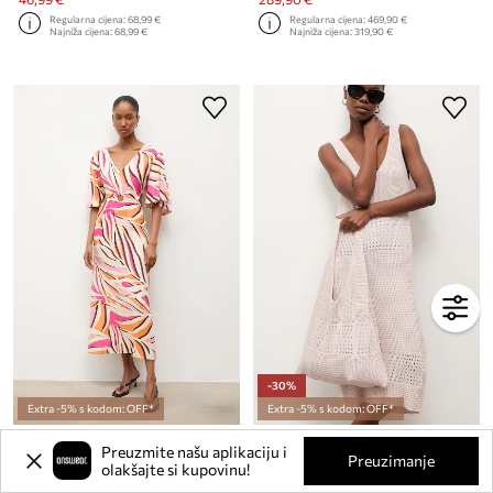
Regularna cijena:
68,99 €
Regularna cijena:
469,90 €
Najniža cijena:
68,99 €
Najniža cijena:
319,90 €
-30%
Extra -5% s kodom: OFF*
Extra -5% s kodom: OFF*
Haljina od viskoze Answear.LAB
Answear.LAB haljina od bambusovog vlakna
Preuzmite našu aplikaciju i
Trenutna cijena:
Trenutna cijena:
Preuzimanje
olakšajte si kupovinu!
48,99 €
60,99 €
Regularna cijena:
78,99 €
Regularna cijena:
87,99 €