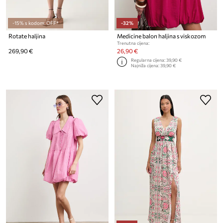
-15% s kodom: OFF*
-32%
Rotate haljina
Medicine balon haljina s viskozom
Trenutna cijena:
269,90 €
26,90 €
Regularna cijena:
39,90 €
Najniža cijena:
39,90 €