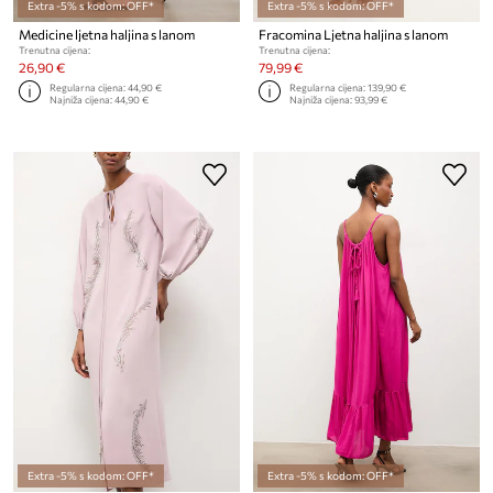
Extra -5% s kodom: OFF*
Extra -5% s kodom: OFF*
Medicine ljetna haljina s lanom
Fracomina Ljetna haljina s lanom
Trenutna cijena:
Trenutna cijena:
26,90 €
79,99 €
Regularna cijena:
44,90 €
Regularna cijena:
139,90 €
Najniža cijena:
44,90 €
Najniža cijena:
93,99 €
Extra -5% s kodom: OFF*
Extra -5% s kodom: OFF*