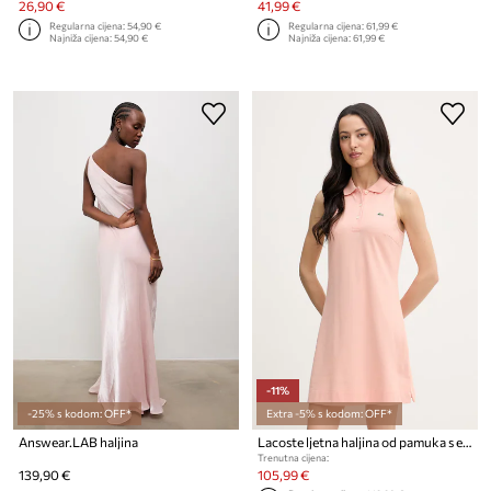
26,90 €
41,99 €
Regularna cijena:
54,90 €
Regularna cijena:
61,99 €
Najniža cijena:
54,90 €
Najniža cijena:
61,99 €
-11%
-25% s kodom: OFF*
Extra -5% s kodom: OFF*
Answear.LAB haljina
Lacoste ljetna haljina od pamuka s elastanom
Trenutna cijena:
139,90 €
105,99 €