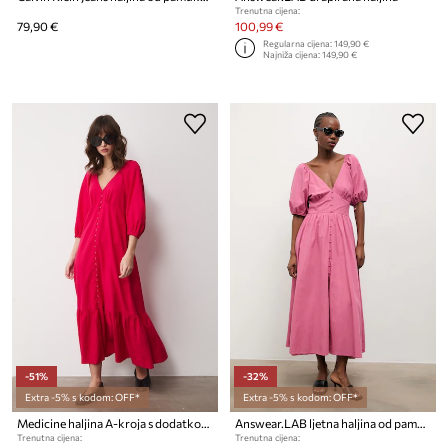
Trenutna cijena:
79,90 €
100,99 €
Regularna cijena:
149,90 €
Najniža cijena:
149,90 €
-51%
-32%
Extra -5% s kodom: OFF*
Extra -5% s kodom: OFF*
Medicine haljina A-kroja s dodatkom lana
Answear.LAB ljetna haljina od pamuka
Trenutna cijena:
Trenutna cijena: