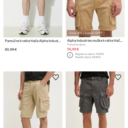
Extra -5% s kodom: OFF*
Alpha Industries muške kratke hlače Crew Short 176203 14
Pamučne kratke hlače Alpha Industries
Trenutna cijena:
56,99 €
80,99 €
Regularna cijena:
76,99 €
Najniža cijena:
59,99 €