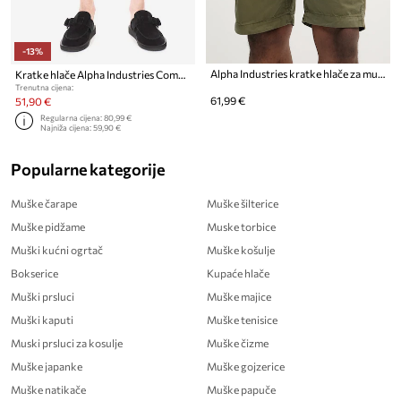
-13%
Alpha Industries kratke hlače za muškarce od pamuka Basic Cotton Shorts
Kratke hlače Alpha Industries Combat Short
Trenutna cijena:
61,99 €
51,90 €
Regularna cijena:
80,99 €
Najniža cijena:
59,90 €
Popularne kategorije
Muške čarape
Muške šilterice
Muške pidžame
Muske torbice
Muški kućni ogrtač
Muške košulje
Bokserice
Kupaće hlače
Muški prsluci
Muške majice
Muški kaputi
Muške tenisice
Muski prsluci za kosulje
Muške čizme
Muške japanke
Muške gojzerice
Muške natikače
Muške papuče