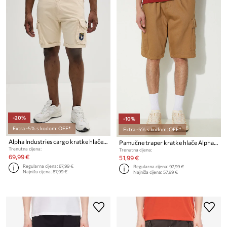
-20%
-10%
Extra -5% s kodom: OFF*
Extra -5% s kodom: OFF*
Alpha Industries cargo kratke hlače muške od pamuka s elastanom
Pamučne traper kratke hlače Alpha Industries Aircraft
Trenutna cijena:
Trenutna cijena:
69,99 €
51,99 €
Regularna cijena:
87,99 €
Regularna cijena:
97,99 €
Najniža cijena:
87,99 €
Najniža cijena:
57,99 €