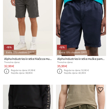
-15%
-12%
Extra -5% s kodom: OFF*
Extra -5% s kodom: OFF*
Alpha Industries kratke hlače za muškarce od pamuka Basic Cotton Shorts
Alpha Industries kratke muške pamučne hlače Basic Cotton Shorts
Trenutna cijena:
Trenutna cijena:
32,99 €
35,99 €
Regularna cijena:
61,99 €
Regularna cijena:
52,90 €
Najniža cijena:
38,99 €
Najniža cijena:
40,99 €