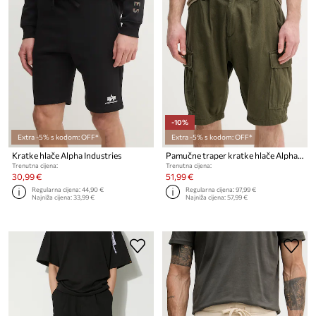
-10%
Extra -5% s kodom: OFF*
Extra -5% s kodom: OFF*
Kratke hlače Alpha Industries
Pamučne traper kratke hlače Alpha Industries Aircraft
Trenutna cijena:
Trenutna cijena:
30,99 €
51,99 €
Regularna cijena:
44,90 €
Regularna cijena:
97,99 €
Najniža cijena:
33,99 €
Najniža cijena:
57,99 €