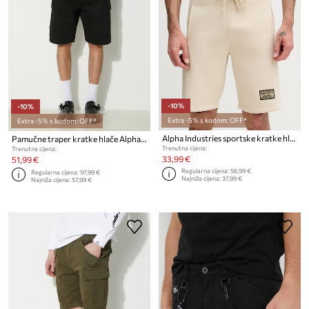
-10%
-10%
Extra -5% s kodom: OFF*
Extra -5% s kodom: OFF*
Alpha Industries sportske kratke hlače za muškarce s pamukom Camo Jogger Shorts
Pamučne traper kratke hlače Alpha Industries Aircraft
Trenutna cijena:
Trenutna cijena:
33,99 €
51,99 €
Regularna cijena:
56,99 €
Regularna cijena:
97,99 €
Najniža cijena:
37,99 €
Najniža cijena:
57,99 €