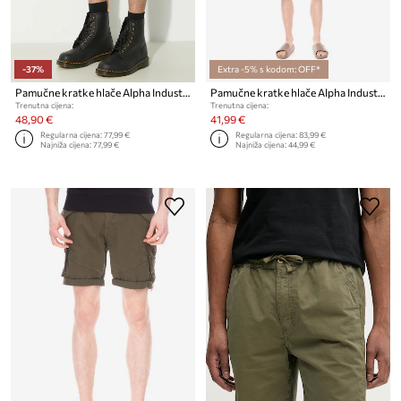
-37%
Extra -5% s kodom: OFF*
Pamučne kratke hlače Alpha Industries
Pamučne kratke hlače Alpha Industries Jet Short
Trenutna cijena:
Trenutna cijena:
48,90 €
41,99 €
Regularna cijena:
77,99 €
Regularna cijena:
83,99 €
Najniža cijena:
77,99 €
Najniža cijena:
44,99 €