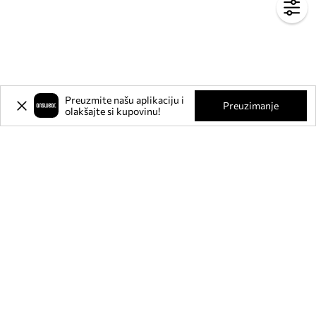
Preuzmite našu aplikaciju i
Preuzimanje
olakšajte si kupovinu!
Prijavite se na naš newsletter i
ostvarite
-20%
** na svoju prvu