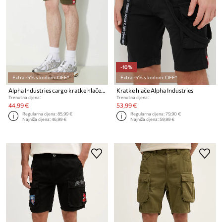
-10%
Extra -5% s kodom: OFF*
Extra -5% s kodom: OFF*
Alpha Industries cargo kratke hlače za muškarce od pamuka s elastanom Airman
Kratke hlače Alpha Industries
Trenutna cijena:
Trenutna cijena:
44,99 €
53,99 €
Regularna cijena:
85,99 €
Regularna cijena:
79,90 €
Najniža cijena:
46,99 €
Najniža cijena:
59,99 €