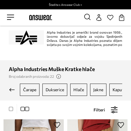
Štedite s Answear Club >
Alpha Industries je američki brand osnovan 1959.,
izvorno dobavljač odjeće za vojsku Sjedinjenih
Država. Danas je Alpha Industries poznata diljem
svijeta po svojim vojnim kolekcijama, poznatim po
izvrsnoj kvaliteti i funkcionalnom dizajnu.
Alpha Industries Muške Kratke hlače
Broj odabranih proizvoda: 22
čarape
dukserice
hlače
jakne
kaputi
Filteri