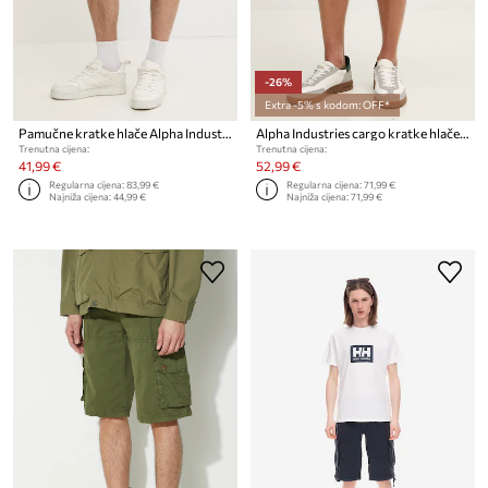
-26%
Extra -5% s kodom: OFF*
Pamučne kratke hlače Alpha Industries Alpha Industries Jet Short 191200 159
Alpha Industries cargo kratke hlače za muškarce od pamuka
Trenutna cijena:
Trenutna cijena:
41,99 €
52,99 €
Regularna cijena:
83,99 €
Regularna cijena:
71,99 €
Najniža cijena:
44,99 €
Najniža cijena:
71,99 €