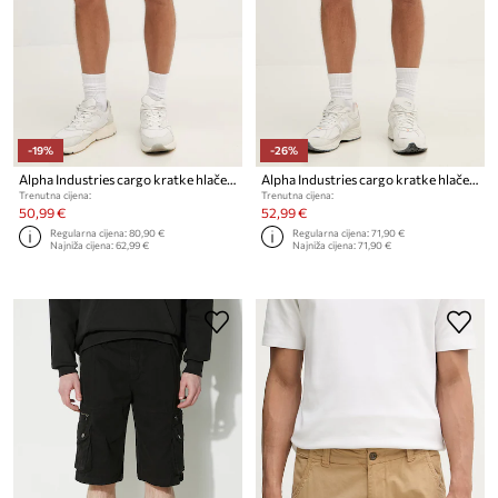
-19%
-26%
Alpha Industries cargo kratke hlače za muškarce od pamuka Flying Tigers Shorts
Alpha Industries cargo kratke hlače za muškarce od pamuka
Trenutna cijena:
Trenutna cijena:
50,99 €
52,99 €
Regularna cijena:
80,90 €
Regularna cijena:
71,90 €
Najniža cijena:
62,99 €
Najniža cijena:
71,90 €