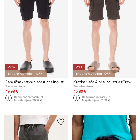
-16%
-11%
Extra -5% s kodom: OFF*
Extra -5% s kodom: OFF*
Pamučne kratke hlače Alpha Industries
Kratke hlače Alpha Industries Crew
Trenutna cijena:
Trenutna cijena:
49,99 €
46,99 €
Regularna cijena:
87,99 €
Regularna cijena:
87,99 €
Najniža cijena:
59,99 €
Najniža cijena:
52,99 €