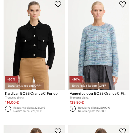
-50%
-50%
Extra -5% s kodom: OFF*
Extra -5% s kodom: OFF*
Kardigan BOSS Orange C_Furigo
Vuneni pulover BOSS Orange C_Fiambella
Trenutna cijena:
Trenutna cijena:
114,00 €
129,90 €
Regularna cijena:
228,90 €
Regularna cijena:
259,90 €
Najniža cijena:
228,90 €
Najniža cijena:
259,90 €