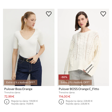
-50%
Extra -5% s kodom: OFF*
Extra -5% s kodom: OFF*
Pulover Boss Orange
Pulover BOSS Orange C_Fitto
Trenutna cijena:
Trenutna cijena:
72,99 €
114,00 €
Regularna cijena:
139,90 €
Regularna cijena:
228,90 €
Najniža cijena:
79,99 €
Najniža cijena:
228,90 €