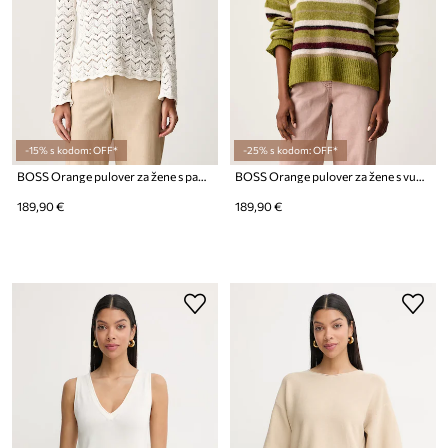
-15% s kodom: OFF*
-25% s kodom: OFF*
BOSS Orange pulover za žene s pamukom C_Folsena
BOSS Orange pulover za žene s vunom C_Fraiesy
189,90 €
189,90 €