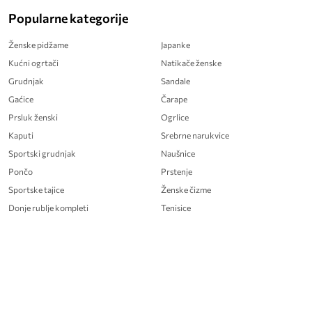
Popularne kategorije
Ženske pidžame
Japanke
Kućni ogrtači
Natikače ženske
Grudnjak
Sandale
Gaćice
Čarape
Prsluk ženski
Ogrlice
Kaputi
Srebrne narukvice
Sportski grudnjak
Naušnice
Pončo
Prstenje
Sportske tajice
Ženske čizme
Donje rublje kompleti
Tenisice