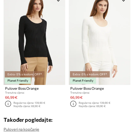
Extra -5% s kodom: OFF*
Extra -5% s kodom: OFF*
Planet Friendly
Planet Friendly
Pulover Boss Orange
Pulover Boss Orange
Trenutna cijena:
Trenutna cijena:
66,99 €
66,99 €
Regularna cijena:
139,90 €
Regularna cijena:
139,90 €
Najniža cijena:
69,90 €
Najniža cijena:
69,90 €
Također pogledajte:
Puloveri na kopčanje