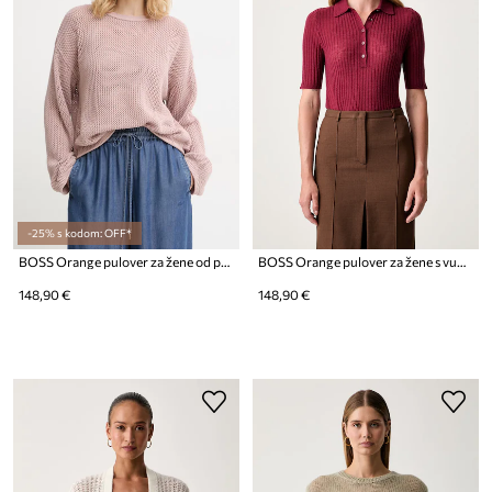
-25% s kodom: OFF*
BOSS Orange pulover za žene od pamuka C_Farde
BOSS Orange pulover za žene s vunom C_Fugano_1
148,90 €
148,90 €