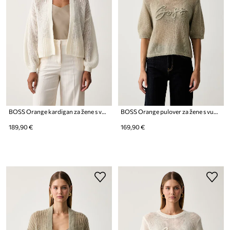
BOSS Orange kardigan za žene s vunom C_Furgovia_1
BOSS Orange pulover za žene s vunom C_Farezza
189,90 €
169,90 €