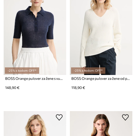
-25% s kodom: OFF*
-25% s kodom: OFF*
BOSS Orange pulover za žene s vunom C_Fugano_1
BOSS Orange pulover za žene od pamuka C_Fardellina
148,90 €
118,90 €