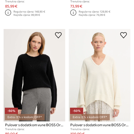
Trenutna cijena:
Trenutna cijena:
85,99 €
73,99 €
Regularna cijena:
148,90 €
Regularna cijena:
128,90 €
Najniža cijena:
89,99 €
Najniža cijena:
76,99 €
-50%
-50%
Extra -5% s kodom: OFF*
Extra -5% s kodom: OFF*
Pulover s dodatkom vune BOSS Orange C_Fenne
Pulover s dodatkom vune BOSS Orange C Fondyssa
Trenutna cijena:
Trenutna cijena:
89,00 €
109,90 €