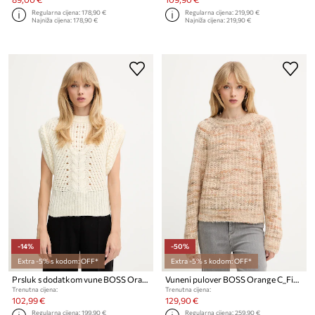
Regularna cijena:
178,90 €
Regularna cijena:
219,90 €
Najniža cijena:
178,90 €
Najniža cijena:
219,90 €
-14%
-50%
Extra -5% s kodom: OFF*
Extra -5% s kodom: OFF*
Prsluk s dodatkom vune BOSS Orange C_Fastina
Vuneni pulover BOSS Orange C_Fiambella
Trenutna cijena:
Trenutna cijena:
102,99 €
129,90 €
Regularna cijena:
199,90 €
Regularna cijena:
259,90 €