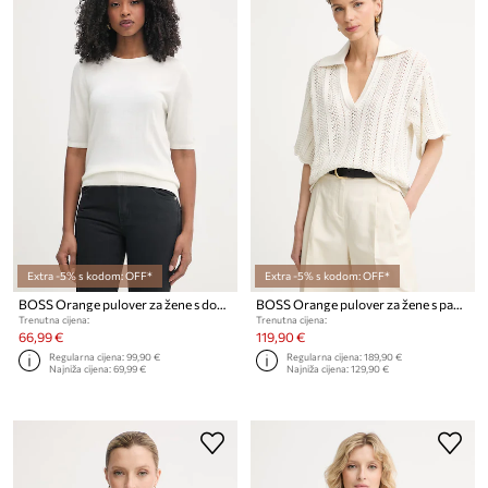
Extra -5% s kodom: OFF*
Extra -5% s kodom: OFF*
BOSS Orange pulover za žene s dodatkom kašmira C Fiaffu
BOSS Orange pulover za žene s pamukom C Fordeaux
Trenutna cijena:
Trenutna cijena:
66,99 €
119,90 €
Regularna cijena:
99,90 €
Regularna cijena:
189,90 €
Najniža cijena:
69,99 €
Najniža cijena:
129,90 €