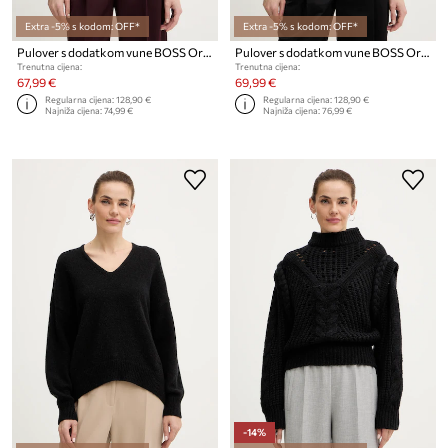
Extra -5% s kodom: OFF*
Extra -5% s kodom: OFF*
Pulover s dodatkom vune BOSS Orange C_Fenni
Pulover s dodatkom vune BOSS Orange C_Fenni
Trenutna cijena:
Trenutna cijena:
67,99 €
69,99 €
Regularna cijena:
128,90 €
Regularna cijena:
128,90 €
Najniža cijena:
74,99 €
Najniža cijena:
76,99 €
-14%