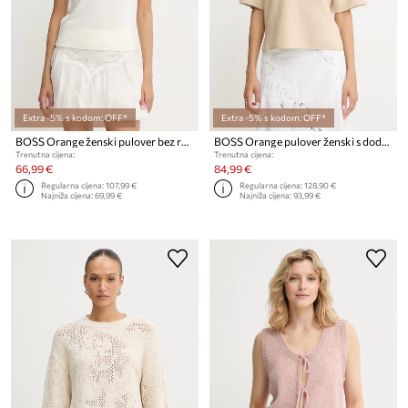
Extra -5% s kodom: OFF*
Extra -5% s kodom: OFF*
BOSS Orange ženski pulover bez rukava s primjesom kašmira C Fomoa 1
BOSS Orange pulover ženski s dodatkom vune C Fouetta
Trenutna cijena:
Trenutna cijena:
66,99 €
84,99 €
Regularna cijena:
107,99 €
Regularna cijena:
128,90 €
Najniža cijena:
69,99 €
Najniža cijena:
93,99 €