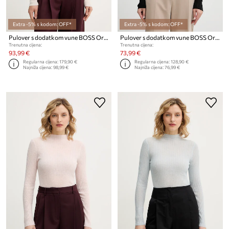
Extra -5% s kodom: OFF*
Extra -5% s kodom: OFF*
Pulover s dodatkom vune BOSS Orange C Falmon
Pulover s dodatkom vune BOSS Orange C_Fenni
Trenutna cijena:
Trenutna cijena:
93,99 €
73,99 €
Regularna cijena:
179,90 €
Regularna cijena:
128,90 €
Najniža cijena:
98,99 €
Najniža cijena:
76,99 €