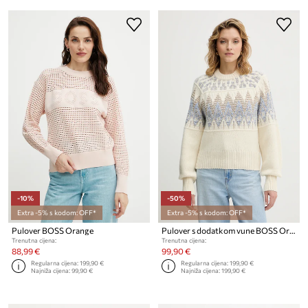
-10%
-50%
Extra -5% s kodom: OFF*
Extra -5% s kodom: OFF*
Pulover BOSS Orange
Pulover s dodatkom vune BOSS Orange C_Farombo
Trenutna cijena:
Trenutna cijena:
88,99 €
99,90 €
Regularna cijena:
199,90 €
Regularna cijena:
199,90 €
Najniža cijena:
99,90 €
Najniža cijena:
199,90 €