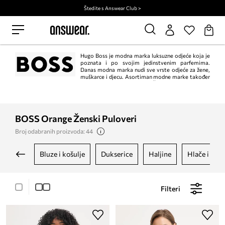
Štedite s Answear Club >
Hugo Boss je modna marka luksuzne odjeće koja je
poznata i po svojim jedinstvenim parfemima.
Danas modna marka nudi sve vrste odjeće za žene,
muškarce i djecu. Asortiman modne marke također
uključuje cipele, torbice, ruksake i druge dodatke. Čak ćete i vjenčanice
pronaći u kolekciji Hugo Boss. Odjeća Hugo Boss simbol je dobrog ukusa i
elegancije. Kolekcija Boss Orange nastala je 1999. godine i izvorno je bila
posvećena samo muškarcima. Danas nudi i žensku odjeću, modne dodatke i
parfeme.
BOSS Orange Ženski Puloveri
Broj odabranih proizvoda: 44
bluze i košulje
dukserice
haljine
hlače i taji
Filteri