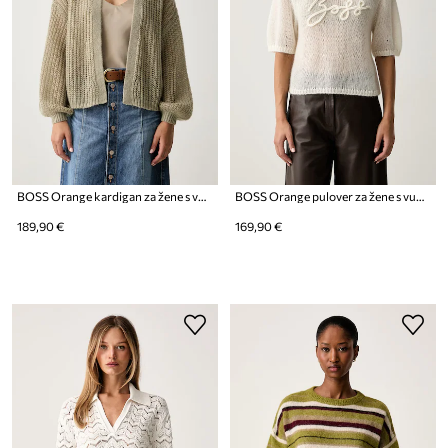
BOSS Orange kardigan za žene s vunom C_Furgovia_1
BOSS Orange pulover za žene s vunom C_Farezza
189,90 €
169,90 €