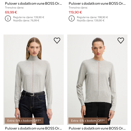
Pulover s dodatkom vune BOSS Orange C_Fenni
Pulover s dodatkom vune BOSS Orange C_Fiti
Trenutna cijena:
Trenutna cijena:
69,99 €
119,90 €
Regularna cijena:
139,90 €
Regularna cijena:
198,90 €
Najniža cijena:
76,99 €
Najniža cijena:
139,90 €
Extra -5% s kodom: OFF*
Extra -5% s kodom: OFF*
Pulover s dodatkom vune BOSS Orange C_Faghettini
Pulover s dodatkom vune BOSS Orange C_Finguine