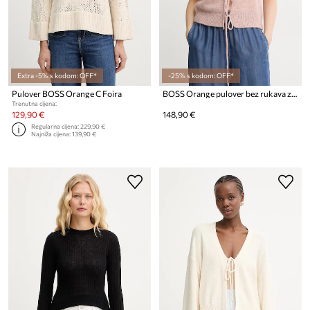
Extra -5% s kodom: OFF*
-25% s kodom: OFF*
Pulover BOSS Orange C Foira
BOSS Orange pulover bez rukava za žene s vunom C_Frig
Trenutna cijena:
129,90 €
148,90 €
Regularna cijena:
229,90 €
Najniža cijena:
139,90 €