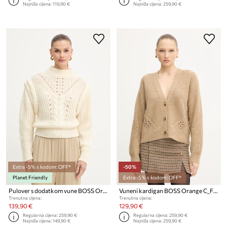
Najniža cijena:
119,90 €
Najniža cijena:
259,90 €
Extra -5% s kodom: OFF*
-50%
Planet Friendly
Extra -5% s kodom: OFF*
Pulover s dodatkom vune BOSS Orange C_Fasta
Vuneni kardigan BOSS Orange C_Fortellini
Trenutna cijena:
Trenutna cijena:
139,90 €
129,90 €
Regularna cijena:
259,90 €
Regularna cijena:
259,90 €
Najniža cijena:
149,90 €
Najniža cijena:
259,90 €