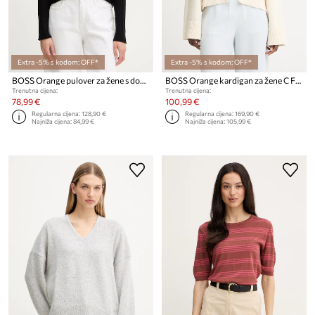
Extra -5% s kodom: OFF*
Extra -5% s kodom: OFF*
BOSS Orange pulover za žene s dodatkom vune C Fennoni
BOSS Orange kardigan za žene C Forleans
Trenutna cijena:
Trenutna cijena:
78,99 €
100,99 €
Regularna cijena:
128,90 €
Regularna cijena:
169,90 €
Najniža cijena:
84,99 €
Najniža cijena:
105,99 €