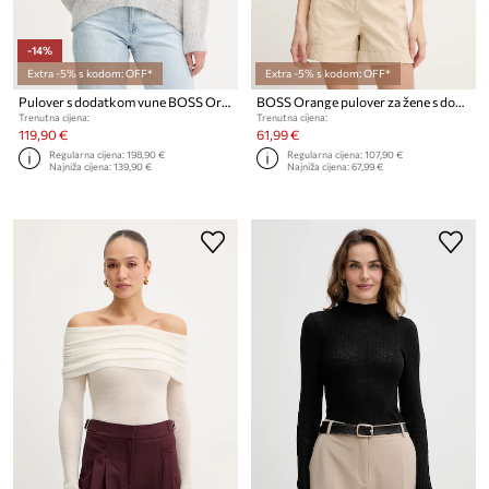
-14%
Extra -5% s kodom: OFF*
Extra -5% s kodom: OFF*
Pulover s dodatkom vune BOSS Orange C Fondyssa
BOSS Orange pulover za žene s dodatkom kašmira C Fiaffu
Trenutna cijena:
Trenutna cijena:
119,90 €
61,99 €
Regularna cijena:
198,90 €
Regularna cijena:
107,90 €
Najniža cijena:
139,90 €
Najniža cijena:
67,99 €