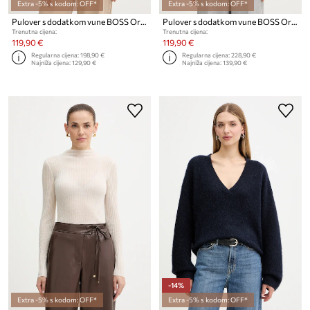
Extra -5% s kodom: OFF*
Extra -5% s kodom: OFF*
Pulover s dodatkom vune BOSS Orange C Fondyssa
Pulover s dodatkom vune BOSS Orange C_Fasta
Trenutna cijena:
Trenutna cijena:
119,90 €
119,90 €
Regularna cijena:
198,90 €
Regularna cijena:
228,90 €
Najniža cijena:
129,90 €
Najniža cijena:
139,90 €
-14%
Extra -5% s kodom: OFF*
Extra -5% s kodom: OFF*