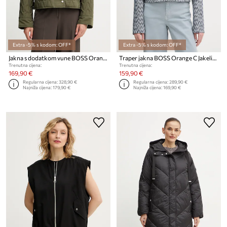
Extra -5% s kodom: OFF*
Extra -5% s kodom: OFF*
Jakna s dodatkom vune BOSS Orange C_Pabori
Traper jakna BOSS Orange C Jakelina
Trenutna cijena:
Trenutna cijena:
169,90 €
159,90 €
Regularna cijena:
328,90 €
Regularna cijena:
289,90 €
Najniža cijena:
179,90 €
Najniža cijena:
169,90 €