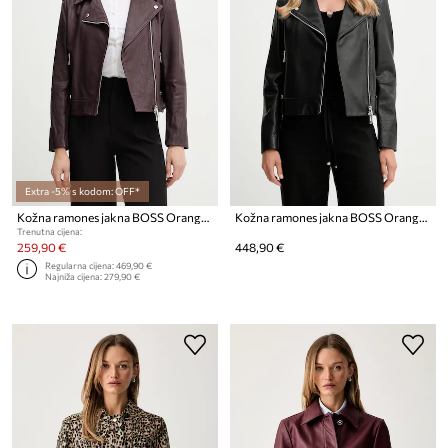
Extra -5% s kodom: OFF*
Kožna ramones jakna BOSS Orange C Sandy
Kožna ramones jakna BOSS Orange C Sandy
Trenutna cijena:
259,90 €
448,90 €
Regularna cijena:
469,90 €
Najniža cijena:
279,90 €