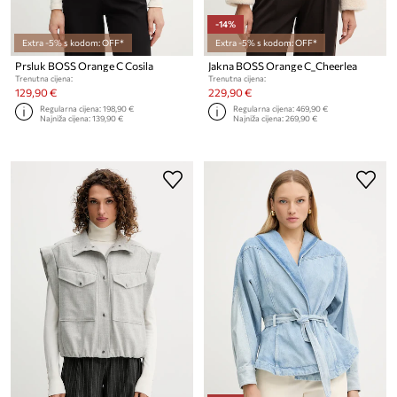
-14%
Extra -5% s kodom: OFF*
Extra -5% s kodom: OFF*
Prsluk BOSS Orange C Cosila
Jakna BOSS Orange C_Cheerlea
Trenutna cijena:
Trenutna cijena:
129,90 €
229,90 €
Regularna cijena:
198,90 €
Regularna cijena:
469,90 €
Najniža cijena:
139,90 €
Najniža cijena:
269,90 €