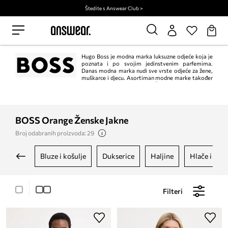
Štedite s Answear Club >
Hugo Boss je modna marka luksuzne odjeće koja je
poznata i po svojim jedinstvenim parfemima.
Danas modna marka nudi sve vrste odjeće za žene,
muškarce i djecu. Asortiman modne marke također
uključuje cipele, torbice, ruksake i druge dodatke. Čak ćete i vjenčanice
pronaći u kolekciji Hugo Boss. Odjeća Hugo Boss simbol je dobrog ukusa i
elegancije. Kolekcija Boss Orange nastala je 1999. godine i izvorno je bila
posvećena samo muškarcima. Danas nudi i žensku odjeću, modne dodatke i
parfeme.
BOSS Orange Ženske Jakne
Broj odabranih proizvoda: 29
bluze i košulje
dukserice
haljine
hlače i taji
Filteri