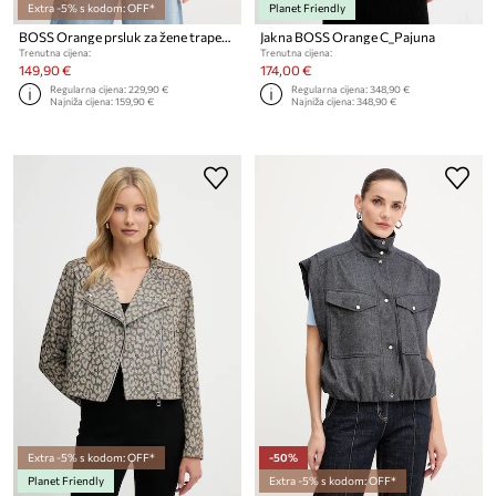
Extra -5% s kodom: OFF*
Planet Friendly
BOSS Orange prsluk za žene traper C VEST
Jakna BOSS Orange C_Pajuna
Trenutna cijena:
Trenutna cijena:
149,90 €
174,00 €
Regularna cijena:
229,90 €
Regularna cijena:
348,90 €
Najniža cijena:
159,90 €
Najniža cijena:
348,90 €
Extra -5% s kodom: OFF*
-50%
Planet Friendly
Extra -5% s kodom: OFF*