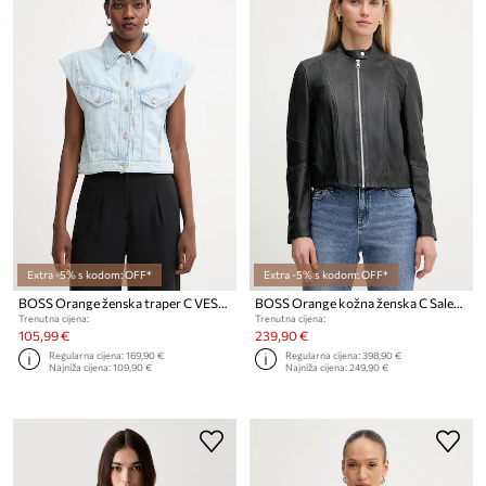
Extra -5% s kodom: OFF*
Extra -5% s kodom: OFF*
BOSS Orange ženska traper C VEST 1.0
BOSS Orange kožna ženska C Saleste1
Trenutna cijena:
Trenutna cijena:
105,99 €
239,90 €
Regularna cijena:
169,90 €
Regularna cijena:
398,90 €
Najniža cijena:
109,90 €
Najniža cijena:
249,90 €