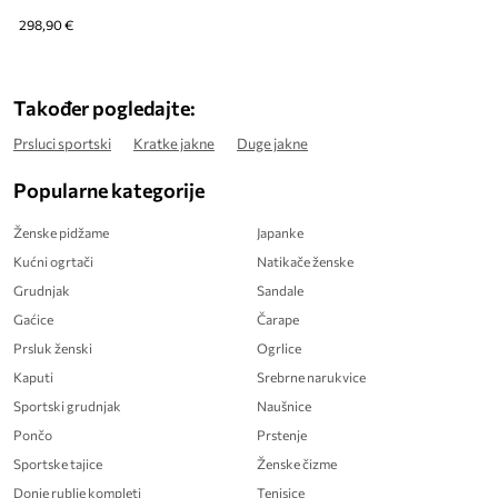
298,90 €
Također pogledajte:
Prsluci sportski
Kratke jakne
Duge jakne
Popularne kategorije
Ženske pidžame
Japanke
Kućni ogrtači
Natikače ženske
Grudnjak
Sandale
Gaćice
Čarape
Prsluk ženski
Ogrlice
Kaputi
Srebrne narukvice
Sportski grudnjak
Naušnice
Pončo
Prstenje
Sportske tajice
Ženske čizme
Donje rublje kompleti
Tenisice