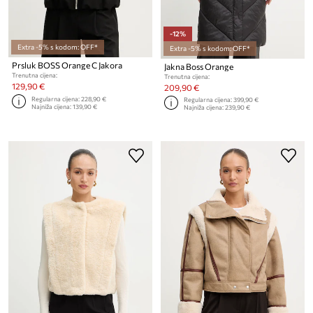
-12%
Extra -5% s kodom: OFF*
Extra -5% s kodom: OFF*
Prsluk BOSS Orange C Jakora
Jakna Boss Orange
Trenutna cijena:
Trenutna cijena:
129,90 €
209,90 €
Regularna cijena:
228,90 €
Regularna cijena:
399,90 €
Najniža cijena:
139,90 €
Najniža cijena:
239,90 €