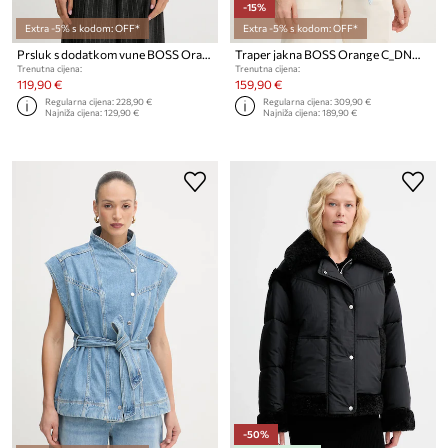
-15%
Extra -5% s kodom: OFF*
Extra -5% s kodom: OFF*
Prsluk s dodatkom vune BOSS Orange C_Jaflesti
Traper jakna BOSS Orange C_DNM JACKET PANELED
Trenutna cijena:
Trenutna cijena:
119,90 €
159,90 €
Regularna cijena:
228,90 €
Regularna cijena:
309,90 €
Najniža cijena:
129,90 €
Najniža cijena:
189,90 €
-50%