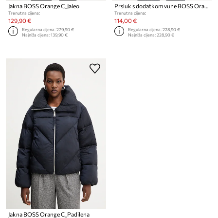
Jakna BOSS Orange C_Jaleo
Prsluk s dodatkom vune BOSS Orange C_Jaflesti
Trenutna cijena:
Trenutna cijena:
129,90 €
114,00 €
Regularna cijena:
279,90 €
Regularna cijena:
228,90 €
Najniža cijena:
139,90 €
Najniža cijena:
228,90 €
Jakna BOSS Orange C_Padilena