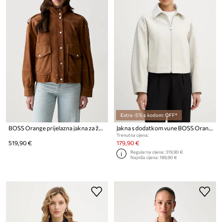
Extra -5% s kodom: OFF*
BOSS Orange prijelazna jakna za žene od brušene kože C_Sabea
Jakna s dodatkom vune BOSS Orange C Cariana
Trenutna cijena:
519,90 €
179,90 €
Regularna cijena:
319,90 €
Najniža cijena:
189,90 €