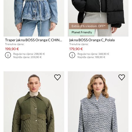
Extra -5% s kodom: OFF*
Planet Friendly
Traper jakna BOSS Orange C CHINCHED JACKET
Jakna BOSS Orange C_Polala
Trenutna cijena:
Trenutna cijena:
199,90 €
179,90 €
Regularna cijena:
298,90 €
Regularna cijena:
348,90 €
Najniža cijena:
209,90 €
Najniža cijena:
189,90 €