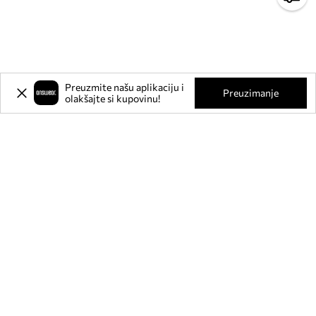
Preuzmite našu aplikaciju i
Preuzimanje
olakšajte si kupovinu!
Prijavite se na naš newsletter i
ostvarite
-20%
** na svoju prvu
kupnju.