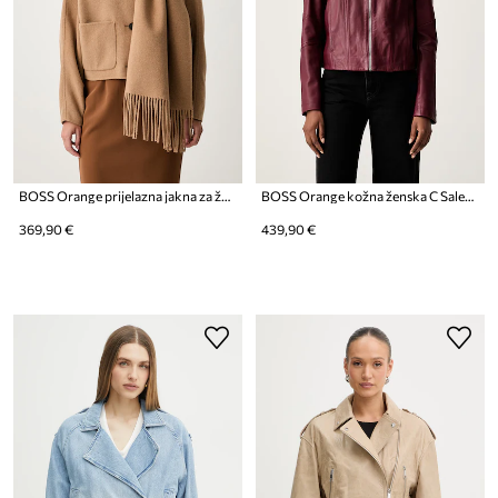
BOSS Orange prijelazna jakna za žene s dodatkom vune C_Cafrina
BOSS Orange kožna ženska C Saleste1
369,90 €
439,90 €