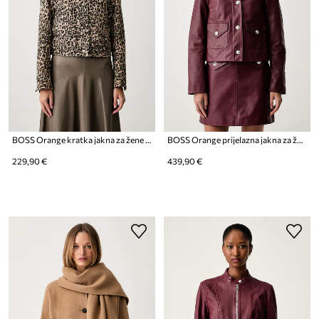
BOSS Orange kratka jakna za žene s pamukom C_Janima
BOSS Orange prijelazna jakna za žene od kože C_Sakara
229,90 €
439,90 €