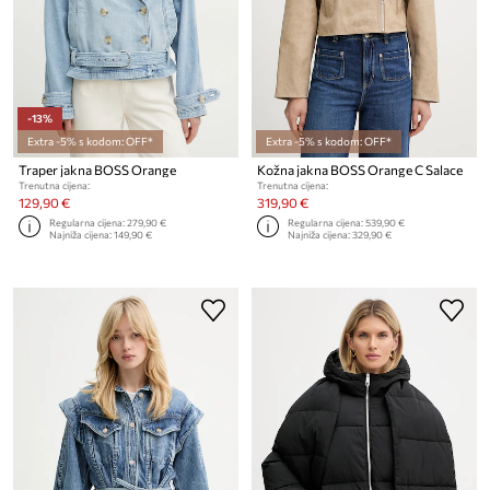
-13%
Extra -5% s kodom: OFF*
Extra -5% s kodom: OFF*
Traper jakna BOSS Orange
Kožna jakna BOSS Orange C Salace
Trenutna cijena:
Trenutna cijena:
129,90 €
319,90 €
Regularna cijena:
279,90 €
Regularna cijena:
539,90 €
Najniža cijena:
149,90 €
Najniža cijena:
329,90 €