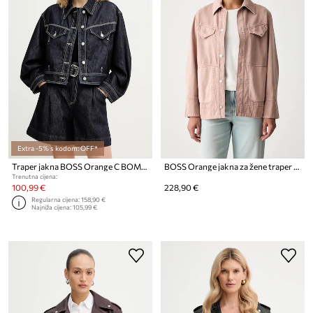
Extra -5% s kodom: OFF*
Traper jakna BOSS Orange C BOMBER TRUCKER 1.0
BOSS Orange jakna za žene traper C_Jashirt-D
Trenutna cijena:
100,99 €
228,90 €
Regularna cijena:
158,90 €
Najniža cijena:
105,99 €