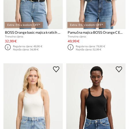
Extra -5% s kodom: OFF*
Extra -5% s kodom: OFF*
BOSS Orange basic majica kratkih rukava ženska pamučna C Esogo 1
Pamučna majica BOSS Orange C Ephilas
Trenutna cijena:
Trenutna cijena:
32,99 €
49,99 €
Regularna cijena:
49,90 €
Regularna cijena:
79,90 €
Najniža cijena:
34,99 €
Najniža cijena:
52,99 €