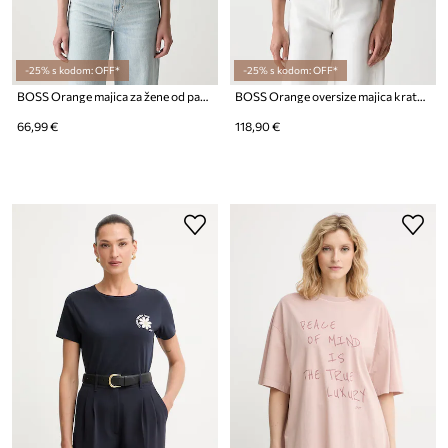
-25% s kodom: OFF*
-25% s kodom: OFF*
BOSS Orange majica za žene od pamuka C_Ezoe
BOSS Orange oversize majica kratkih rukava ženska s modalom C_Eagles
66,99 €
118,90 €