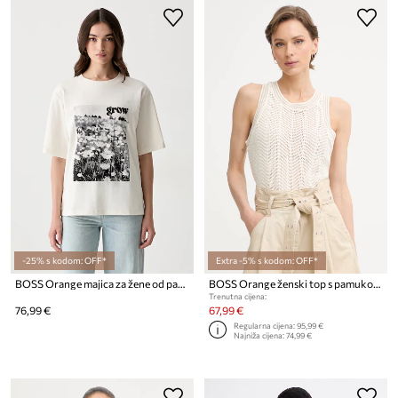
-25% s kodom: OFF*
Extra -5% s kodom: OFF*
BOSS Orange majica za žene od pamuka C_Eregular_4
BOSS Orange ženski top s pamukom C Ecela
Trenutna cijena:
76,99 €
67,99 €
Regularna cijena:
95,99 €
Najniža cijena:
74,99 €