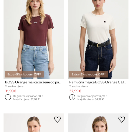
Extra -5% s kodom: OFF*
Extra -5% s kodom: OFF*
BOSS Orange majica za žene od pamuka C Elove embro
Pamučna majica BOSS Orange C Elove 1 C Elove 1
Trenutna cijena:
Trenutna cijena:
31,99 €
32,99 €
Regularna cijena:
49,90 €
Regularna cijena:
54,99 €
Najniža cijena:
32,99 €
Najniža cijena:
34,99 €