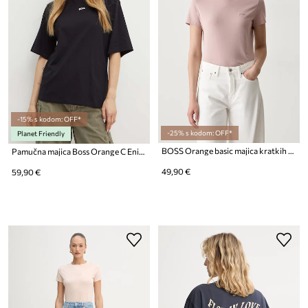
-15% s kodom: OFF*
-25% s kodom: OFF*
Planet Friendly
BOSS Orange basic majica kratkih rukava ženska pamučna C Esogo 1
Pamučna majica Boss Orange C Enis Small Logo
49,90 €
59,90 €