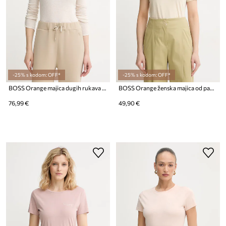
-25% s kodom: OFF*
-25% s kodom: OFF*
BOSS Orange majica dugih rukava za žene s pamukom C_Edeline_1
BOSS Orange ženska majica od pamuka C_Elove_5
76,99 €
49,90 €