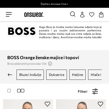
Štedite s Answear Club >
Hugo Boss je modna marka luksuzne odjeće koja je
poznata i po svojim jedinstvenim parfemima.
Danas modna marka nudi sve vrste odjeće za žene,
muškarce i djecu. Asortiman modne marke također
uključuje cipele, torbice, ruksake i druge dodatke. Čak ćete i vjenčanice
pronaći u kolekciji Hugo Boss. Odjeća Hugo Boss simbol je dobrog ukusa i
elegancije. Kolekcija Boss Orange nastala je 1999. godine i izvorno je bila
posvećena samo muškarcima. Danas nudi i žensku odjeću, modne dodatke i
parfeme.
BOSS Orange ženske majice i topovi
Broj odabranih proizvoda: 134
bluze i košulje
dukserice
haljine
hlače i taji
Filteri