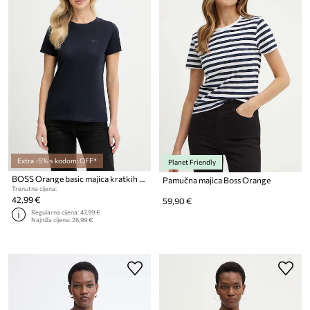
Extra -5% s kodom: OFF*
Planet Friendly
BOSS Orange basic majica kratkih rukava ženska pamučna C Esogo 1
Pamučna majica Boss Orange
Trenutna cijena:
42,99 €
59,90 €
Regularna cijena:
47,99 €
Najniža cijena:
26,99 €