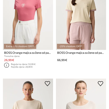
Extra -5% s kodom: OFF*
-25% s kodom: OFF*
BOSS Orange majica za žene od pamuka C Elove 4
BOSS Orange majica za žene od pamuka C_Ezoe
Trenutna cijena:
26,99 €
66,99 €
Regularna cijena:
53,99 €
Najniža cijena:
28,99 €