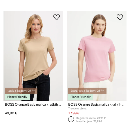
-25% s kodom: OFF*
Extra -5% s kodom: OFF*
Planet Friendly
Planet Friendly
BOSS Orange Basic majica kratkih rukava za žene od pamuka C Esogo 1
BOSS Orange Basic majica kratkih rukava ženska od pamuka C Esogo 1
Trenutna cijena:
49,90 €
27,99 €
Regularna cijena:
49,99 €
Najniža cijena:
28,99 €