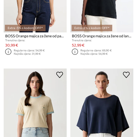
Extra -5% s kodom: OFF*
Extra -5% s kodom: OFF*
BOSS Orange majica za žene od pamuka C Elove 4
BOSS Orange majica za žene od lana C Emma
Trenutna cijena:
Trenutna cijena:
30,99 €
52,99 €
Regularna cijena:
54,99 €
Regularna cijena:
69,90 €
Najniža cijena:
31,99 €
Najniža cijena:
54,99 €