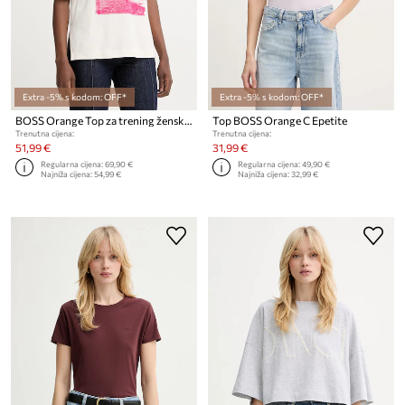
Extra -5% s kodom: OFF*
Extra -5% s kodom: OFF*
BOSS Orange Top za trening ženski pamučni C Eregular 2
Top BOSS Orange C Epetite
Trenutna cijena:
Trenutna cijena:
51,99 €
31,99 €
Regularna cijena:
69,90 €
Regularna cijena:
49,90 €
Najniža cijena:
54,99 €
Najniža cijena:
32,99 €