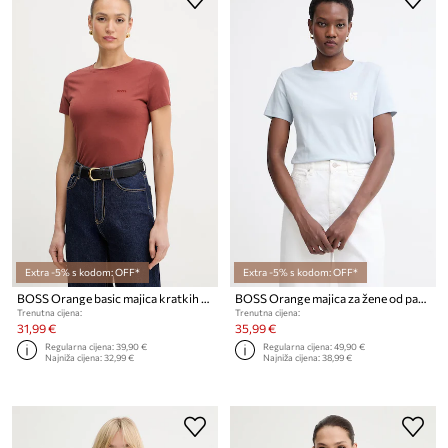
Extra -5% s kodom: OFF*
Extra -5% s kodom: OFF*
BOSS Orange basic majica kratkih rukava za žene od pamuka C Esogo 1
BOSS Orange majica za žene od pamuka C_Esogo_3
Trenutna cijena:
Trenutna cijena:
31,99 €
35,99 €
Regularna cijena:
39,90 €
Regularna cijena:
49,90 €
Najniža cijena:
32,99 €
Najniža cijena:
38,99 €