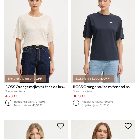
Extra -5% s kodom: OFF*
Extra -5% s kodom: OFF*
BOSS Orange majica za žene od lana C Emma
BOSS Orange majica za žene od pamuka C Eregular 6
Trenutna cijena:
Trenutna cijena:
46,99 €
30,99 €
Regularna cijena:
74,99 €
Regularna cijena:
49,90 €
Najniža cijena:
48,99 €
Najniža cijena:
31,99 €