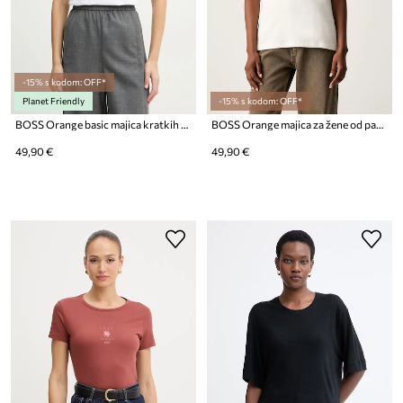
-15% s kodom: OFF*
Planet Friendly
-15% s kodom: OFF*
BOSS Orange basic majica kratkih rukava ženska pamučna C Esogo 1
BOSS Orange majica za žene od pamuka C_Elove_5
49,90 €
49,90 €