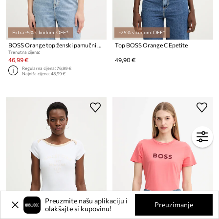
Extra -5% s kodom: OFF*
-25% s kodom: OFF*
BOSS Orange top ženski pamučni C Eplie
Top BOSS Orange C Epetite
Trenutna cijena:
46,99 €
49,90 €
Regularna cijena:
76,99 €
Najniža cijena:
48,99 €
Preuzmite našu aplikaciju i
Preuzimanje
olakšajte si kupovinu!