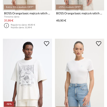
Extra -5% s kodom: OFF*
-25% s kodom: OFF*
BOSS Orange basic majica kratkih rukava ženska od pamuka C Esogo 1
BOSS Orange basic majica kratkih rukava ženska od pamuka C Esogo 1
Trenutna cijena:
31,99 €
49,90 €
Regularna cijena:
49,90 €
Najniža cijena:
32,99 €
-10%