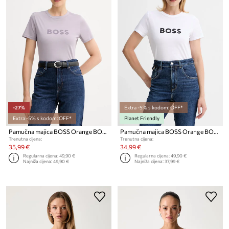
-27%
Extra -5% s kodom: OFF*
Extra -5% s kodom: OFF*
Planet Friendly
Pamučna majica BOSS Orange BOSS ORANGE C_Elogo_5
Pamučna majica BOSS Orange BOSS ORANGE C_Elogo_5
Trenutna cijena:
Trenutna cijena:
35,99 €
34,99 €
Regularna cijena:
49,90 €
Regularna cijena:
49,90 €
Najniža cijena:
49,90 €
Najniža cijena:
37,99 €