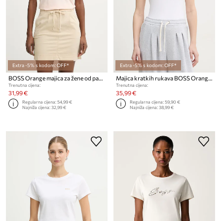
Extra -5% s kodom: OFF*
Extra -5% s kodom: OFF*
BOSS Orange majica za žene od pamuka C_Esogo_3
Majica kratkih rukava BOSS Orange C Etine
Trenutna cijena:
Trenutna cijena:
31,99 €
35,99 €
Regularna cijena:
54,99 €
Regularna cijena:
59,90 €
Najniža cijena:
32,99 €
Najniža cijena:
38,99 €