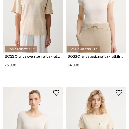
-25% s kodom: OFF*
-25% s kodom: OFF*
BOSS Orange oversize majica kratkih rukava ženska pamučna C_Eregular_stripe_1
BOSS Orange basic majica kratkih rukava ženska s pamukom C_Espia_1
76,99 €
54,99 €