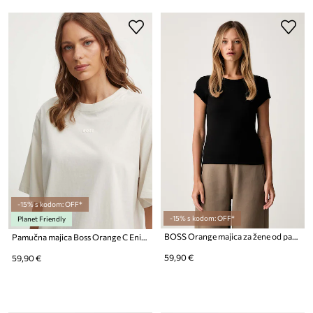
-15% s kodom: OFF*
-15% s kodom: OFF*
Planet Friendly
BOSS Orange majica za žene od pamuka s elastanom C_Ecute
Pamučna majica Boss Orange C Enis Small Logo
59,90 €
59,90 €