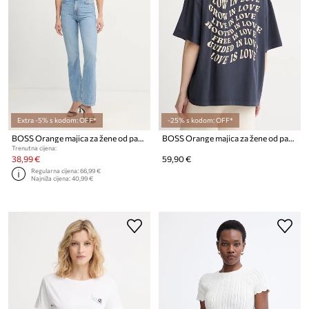
Extra -5% s kodom: OFF*
-25% s kodom: OFF*
BOSS Orange majica za žene od pamuka C Esogo 2 MA crystal
BOSS Orange majica za žene od pamuka C_Eboys_3
Trenutna cijena:
38,99 €
59,90 €
Regularna cijena:
66,99 €
Najniža cijena:
40,99 €