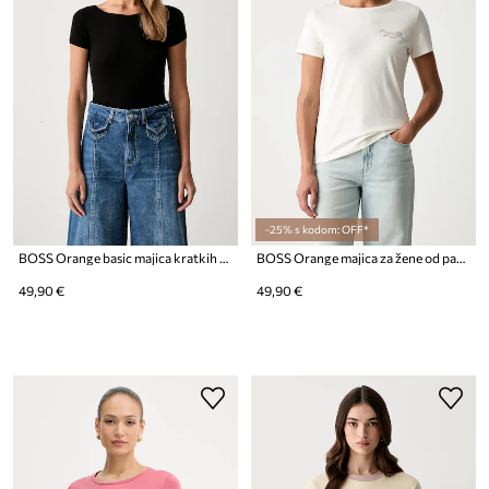
-25% s kodom: OFF*
BOSS Orange basic majica kratkih rukava ženska s pamukom C_Espia_1
BOSS Orange majica za žene od pamuka C_Elove_5
49,90 €
49,90 €