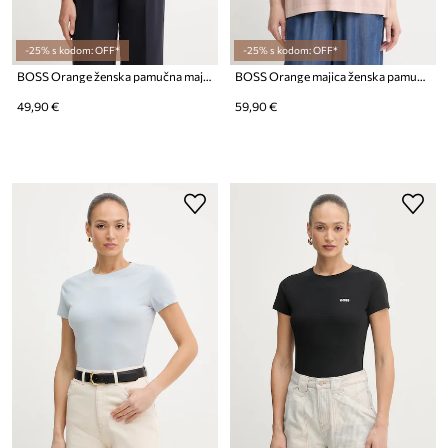
-25% s kodom: OFF*
-25% s kodom: OFF*
BOSS Orange ženska pamučna majica C_Elove_5
BOSS Orange majica ženska pamučna C_Eboys_3
49,90 €
59,90 €