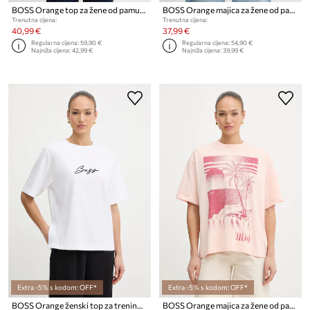
BOSS Orange top za žene od pamuka C Eplie
BOSS Orange majica za žene od pamuka C Eregular 6
Trenutna cijena:
Trenutna cijena:
40,99 €
37,99 €
Regularna cijena:
59,90 €
Regularna cijena:
54,90 €
Najniža cijena:
42,99 €
Najniža cijena:
39,99 €
Extra -5% s kodom: OFF*
Extra -5% s kodom: OFF*
BOSS Orange ženski top za trening od pamuka C Eregular 2
BOSS Orange majica za žene od pamuka C Eboys 2