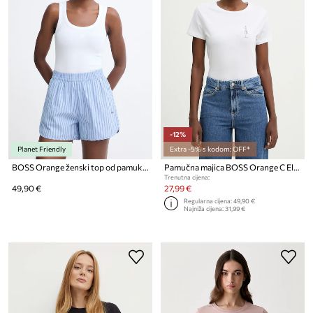
-12%
Planet Friendly
Extra -5% s kodom: OFF*
BOSS Orange ženski top od pamuka s elastanom C_Ematite
Pamučna majica BOSS Orange C Elove 1 C Elove 1
Trenutna cijena:
49,90 €
27,99 €
Regularna cijena:
49,90 €
Najniža cijena:
31,99 €