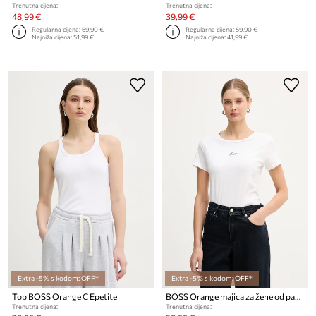
Trenutna cijena:
Trenutna cijena:
48,99 €
39,99 €
Regularna cijena:
69,90 €
Regularna cijena:
59,90 €
Najniža cijena:
51,99 €
Najniža cijena:
41,99 €
Extra -5% s kodom: OFF*
Extra -5% s kodom: OFF*
Top BOSS Orange C Epetite
BOSS Orange majica za žene od pamuka C Elove embro
Trenutna cijena:
Trenutna cijena: