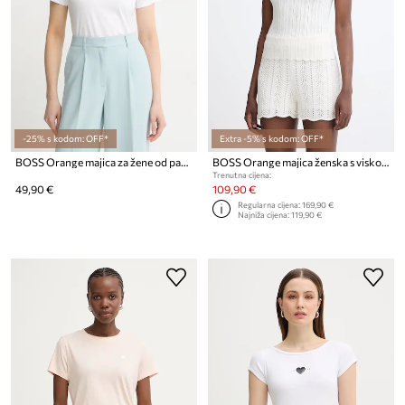
-25% s kodom: OFF*
Extra -5% s kodom: OFF*
BOSS Orange majica za žene od pamuka C_Elove_5
BOSS Orange majica ženska s viskozom C Fice
Trenutna cijena:
49,90 €
109,90 €
Regularna cijena:
169,90 €
Najniža cijena:
119,90 €