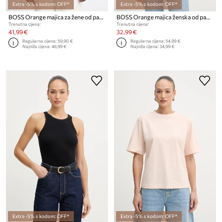
Extra -5% s kodom: OFF*
Extra -5% s kodom: OFF*
BOSS Orange majica za žene od pamuka C Eboys 2
BOSS Orange majica ženska od pamuka C_Esogo_3
Trenutna cijena:
Trenutna cijena:
41,99 €
32,99 €
Regularna cijena:
59,90 €
Regularna cijena:
54,99 €
Najniža cijena:
46,99 €
Najniža cijena:
34,99 €
Extra -5% s kodom: OFF*
Extra -5% s kodom: OFF*