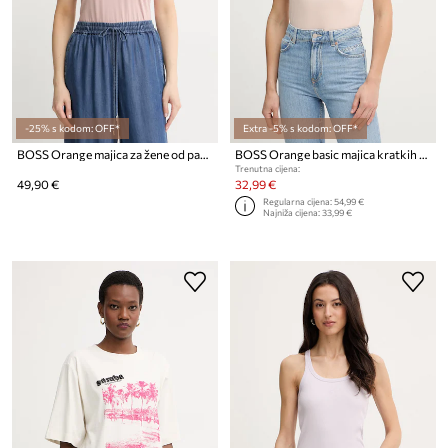
-25% s kodom: OFF*
Extra -5% s kodom: OFF*
BOSS Orange majica za žene od pamuka C_Elove_5
BOSS Orange basic majica kratkih rukava ženska pamučna C Esogo 1
Trenutna cijena:
49,90 €
32,99 €
Regularna cijena:
54,99 €
Najniža cijena:
33,99 €