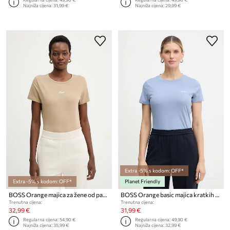
Najniža cijena:
31,99 €
Najniža cijena:
29,99 €
Extra -5% s kodom: OFF*
Extra -5% s kodom: OFF*
Planet Friendly
BOSS Orange majica za žene od pamuka C Elove embro
BOSS Orange basic majica kratkih rukava ženska od pamuka C Esogo 1
Trenutna cijena:
Trenutna cijena:
32,99 €
31,99 €
Regularna cijena:
54,90 €
Regularna cijena:
49,90 €
Najniža cijena:
35,99 €
Najniža cijena:
32,99 €