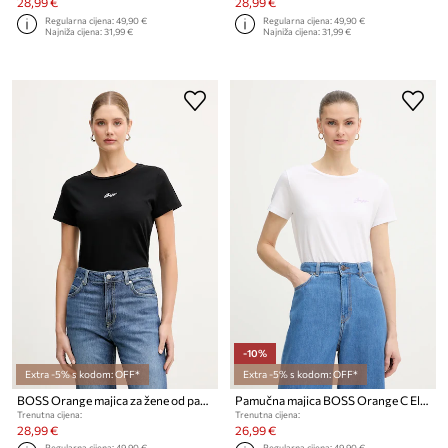
28,99 €
28,99 €
Regularna cijena:
49,90 €
Regularna cijena:
49,90 €
Najniža cijena:
31,99 €
Najniža cijena:
31,99 €
-10%
Extra -5% s kodom: OFF*
Extra -5% s kodom: OFF*
BOSS Orange majica za žene od pamuka C Elove embro
Pamučna majica BOSS Orange C Elove 1 C Elove 1
Trenutna cijena:
Trenutna cijena:
28,99 €
26,99 €
Regularna cijena:
49,90 €
Regularna cijena:
49,90 €