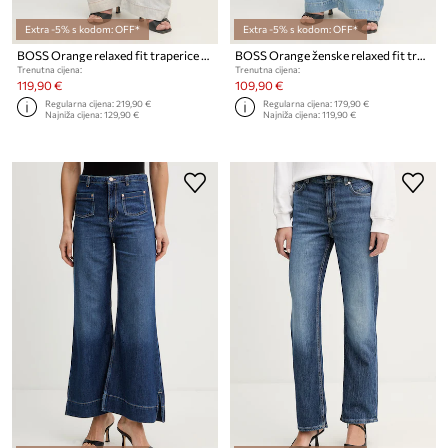
Extra -5% s kodom: OFF*
Extra -5% s kodom: OFF*
BOSS Orange relaxed fit traperice za žene C CARGO BALLOON 2.0
BOSS Orange ženske relaxed fit traperice C SLOUCHY BALOON
Trenutna cijena:
Trenutna cijena:
119,90 €
109,90 €
Regularna cijena:
219,90 €
Regularna cijena:
179,90 €
Najniža cijena:
129,90 €
Najniža cijena:
119,90 €