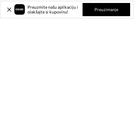
Preuzmite našu aplikaciju i
Preuzimanje
olakšajte si kupovinu!
Prijavite se na naš newsletter i
ostvarite
-20%
** na svoju prvu
kupnju.
Pridružite se našoj zajednici kako biste primali informacije o
najnovijim promocijama i proizvodima.
**Popust je jednokratan, odnosi se na nesnižene proizvode i vrijedi za kupnju
u vrijednosti od min. 80€. Popust se ne može kombinirati s drugim akcijama, a