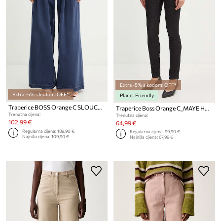
Extra -5% s kodom: OFF*
Extra -5% s kodom: OFF*
Planet Friendly
Traperice BOSS Orange C SLOUCHY 2PL MR
Traperice Boss Orange C_MAYE HR 1.0
Trenutna cijena:
Trenutna cijena:
102,99 €
64,99 €
Regularna cijena:
189,90 €
Regularna cijena:
99,90 €
Najniža cijena:
109,90 €
Najniža cijena:
67,99 €