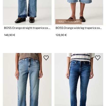
-15% s kodom: OFF*
BOSS Orange straight traperice za žene C_ADA HR 18.0
BOSS Orange wide leg traperice za žene C_EMMA C
148,90 €
128,90 €