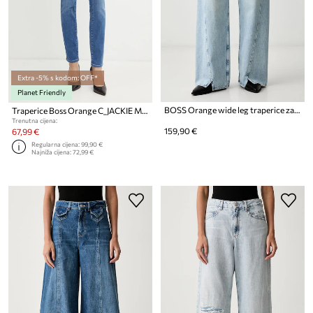
Extra -5% s kodom: OFF*
Planet Friendly
BOSS Orange wide leg traperice za žene C_MARLENE SLIT HR
Traperice Boss Orange C_JACKIE MR 4.0
Trenutna cijena:
159,90 €
67,99 €
Regularna cijena:
99,90 €
Najniža cijena:
72,99 €