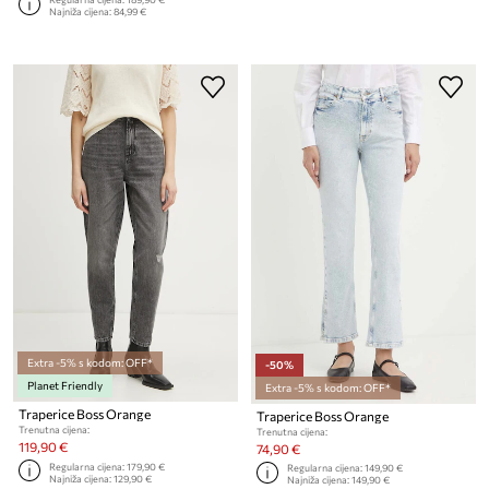
Najniža cijena:
84,99 €
Extra -5% s kodom: OFF*
-50%
Planet Friendly
Extra -5% s kodom: OFF*
Traperice Boss Orange
Traperice Boss Orange
Trenutna cijena:
Trenutna cijena:
119,90 €
74,90 €
Regularna cijena:
179,90 €
Regularna cijena:
149,90 €
Najniža cijena:
129,90 €
Najniža cijena:
149,90 €