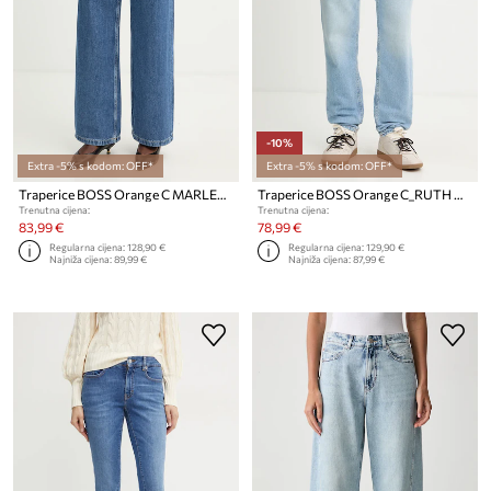
-10%
Extra -5% s kodom: OFF*
Extra -5% s kodom: OFF*
Traperice BOSS Orange C MARLENE HR 10.0
Traperice BOSS Orange C_RUTH HR 5.0
Trenutna cijena:
Trenutna cijena:
83,99 €
78,99 €
Regularna cijena:
128,90 €
Regularna cijena:
129,90 €
Najniža cijena:
89,99 €
Najniža cijena:
87,99 €