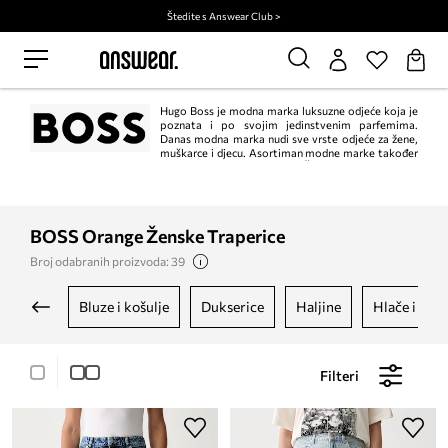
Štedite s Answear Club >
Hugo Boss je modna marka luksuzne odjeće koja je
poznata i po svojim jedinstvenim parfemima.
Danas modna marka nudi sve vrste odjeće za žene,
muškarce i djecu. Asortiman modne marke također
uključuje cipele, torbice, ruksake i druge dodatke. Čak ćete i vjenčanice
pronaći u kolekciji Hugo Boss. Odjeća Hugo Boss simbol je dobrog ukusa i
elegancije. Kolekcija Boss Orange nastala je 1999. godine i izvorno je bila
posvećena samo muškarcima. Danas nudi i žensku odjeću, modne dodatke i
parfeme.
BOSS Orange Ženske Traperice
Broj odabranih proizvoda: 39
bluze i košulje
dukserice
haljine
hlače i taji
Filteri