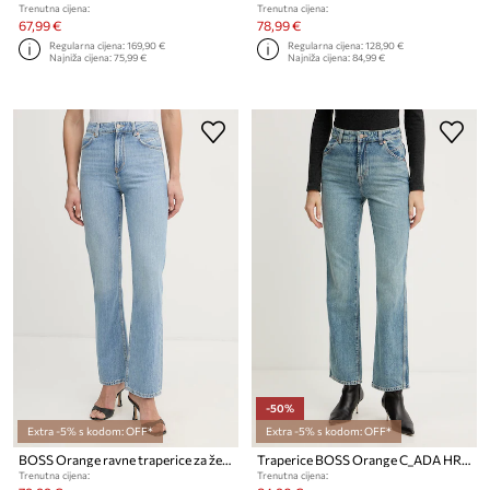
Trenutna cijena:
Trenutna cijena:
67,99 €
78,99 €
Regularna cijena:
169,90 €
Regularna cijena:
128,90 €
Najniža cijena:
75,99 €
Najniža cijena:
84,99 €
-50%
Extra -5% s kodom: OFF*
Extra -5% s kodom: OFF*
BOSS Orange ravne traperice za žene C ADA HR 15.0
Traperice BOSS Orange C_ADA HR WRK
Trenutna cijena:
Trenutna cijena: