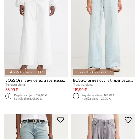
Extra -5% s kodom: OFF*
Extra -5% s kodom: OFF*
BOSS Orange wide leg traperice za žene C SLOUCHY MR 2.0
BOSS Orange slouchy traperice za žene C SLOUCHY PINTUCK
Trenutna cijena:
Trenutna cijena:
88,99 €
119,90 €
Regularna cijena:
159,90 €
Regularna cijena:
178,90 €
Najniža cijena:
93,99 €
Najniža cijena:
129,90 €