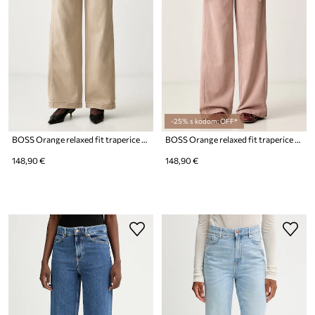
-25% s kodom: OFF*
BOSS Orange relaxed fit traperice za žene C_TMarlina1-D
BOSS Orange relaxed fit traperice za žene C_TMarlina1-D
148,90 €
148,90 €