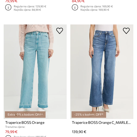
79,99 €
84,90 €
Regularna cijena:
129,90 €
Regularna cijena:
169,90 €
Najniža cijena:
84,99 €
Najniža cijena:
169,90 €
Extra -5% s kodom: OFF*
-25% s kodom: OFF*
Traperice BOSS Orange
Traperice BOSS Orange C_MARLENE HR 7.0
Trenutna cijena:
79,99 €
139,90 €
Regularna cijena:
189,90 €