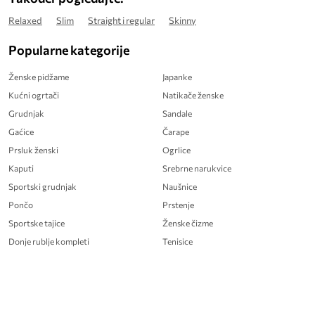
Relaxed
Slim
Straight i regular
Skinny
Popularne kategorije
Ženske pidžame
Japanke
Kućni ogrtači
Natikače ženske
Grudnjak
Sandale
Gaćice
Čarape
Prsluk ženski
Ogrlice
Kaputi
Srebrne narukvice
Sportski grudnjak
Naušnice
Pončo
Prstenje
Sportske tajice
Ženske čizme
Donje rublje kompleti
Tenisice