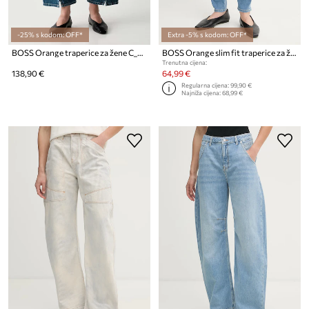
-25% s kodom: OFF*
Extra -5% s kodom: OFF*
BOSS Orange traperice za žene C_DIANA HR C
BOSS Orange slim fit traperice za žene C JACKIE MR 11.0
Trenutna cijena:
138,90 €
64,99 €
Regularna cijena:
99,90 €
Najniža cijena:
68,99 €