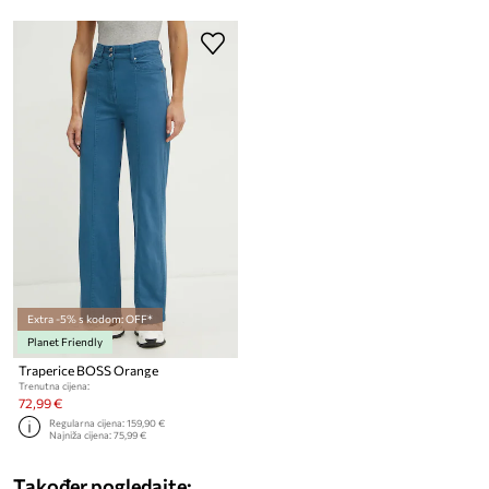
Extra -5% s kodom: OFF*
Planet Friendly
Traperice BOSS Orange
Trenutna cijena:
72,99 €
Regularna cijena:
159,90 €
Najniža cijena:
75,99 €
Također pogledajte: