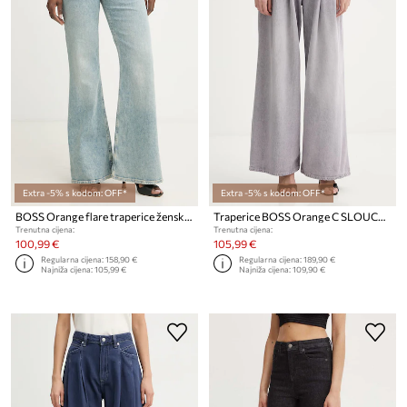
Extra -5% s kodom: OFF*
Extra -5% s kodom: OFF*
BOSS Orange flare traperice ženske C SOFT BOOTCUT 2.0
Traperice BOSS Orange C SLOUCHY 2PL MR 1.0
Trenutna cijena:
Trenutna cijena:
100,99 €
105,99 €
Regularna cijena:
158,90 €
Regularna cijena:
189,90 €
Najniža cijena:
105,99 €
Najniža cijena:
109,90 €