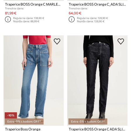
Traperice BOSS Orange C MARLENE HR 11.0
Traperice BOSS Orange C_ADA SLIM HR
Trenutna cijena:
Trenutna cijena:
81,99 €
64,00 €
Regularna cijena:
138,90 €
Regularna cijena:
128,90 €
Najniža cijena:
88,99 €
Najniža cijena:
128,90 €
-10%
Extra -5% s kodom: OFF*
Extra -5% s kodom: OFF*
Traperice Boss Orange
Traperice BOSS Orange C ADA SLIM HR 1.0