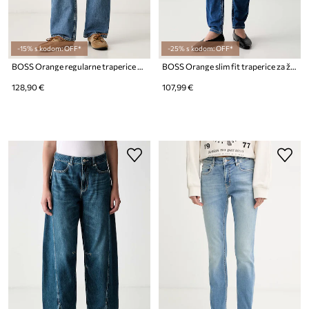
-15% s kodom: OFF*
-25% s kodom: OFF*
BOSS Orange regularne traperice za žene C_ADA HR 16.0
BOSS Orange slim fit traperice za žene C_JACKIE MR 10.0
128,90 €
107,99 €