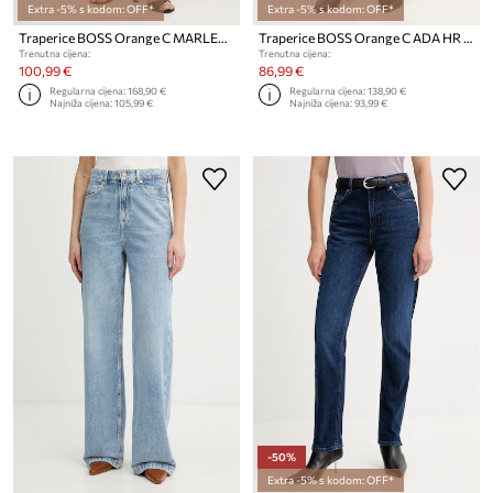
Extra -5% s kodom: OFF*
Extra -5% s kodom: OFF*
Traperice BOSS Orange C MARLENE FLR HR
Traperice BOSS Orange C ADA HR 13.0
Trenutna cijena:
Trenutna cijena:
100,99 €
86,99 €
Regularna cijena:
168,90 €
Regularna cijena:
138,90 €
Najniža cijena:
105,99 €
Najniža cijena:
93,99 €
-50%
Extra -5% s kodom: OFF*