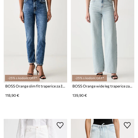
-25% s kodom: OFF*
-25% s kodom: OFF*
BOSS Orange slim fit traperice za žene C_ADA SLIM HR 2.
BOSS Orange wide leg traperice za žene C_MARLENE HR 12.
118,90 €
139,90 €