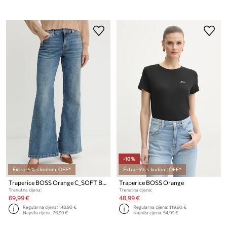
-10%
Extra -5% s kodom: OFF*
Extra -5% s kodom: OFF*
Traperice BOSS Orange C_SOFT BOOTCUT LR
Traperice BOSS Orange
Trenutna cijena:
Trenutna cijena:
69,99 €
48,99 €
Regularna cijena:
148,90 €
Regularna cijena:
119,90 €
Najniža cijena:
76,99 €
Najniža cijena:
54,99 €