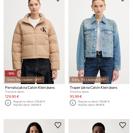
-13%
Extra -5% s kodom: OFF*
Extra -5% s kodom: OFF*
Pernata jakna Calvin Klein Jeans
Traper jakna Calvin Klein Jeans
Trenutna cijena:
Trenutna cijena:
129,90 €
93,99 €
Regularna cijena:
239,90 €
Regularna cijena:
169,90 €
Najniža cijena:
149,90 €
Najniža cijena:
98,99 €