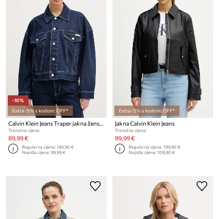
-10%
Extra -5% s kodom: OFF*
Extra -5% s kodom: OFF*
Calvin Klein Jeans Traper jakna ženska
Jakna Calvin Klein Jeans
Trenutna cijena:
Trenutna cijena:
89,99 €
99,99 €
Regularna cijena:
149,90 €
Regularna cijena:
199,90 €
Najniža cijena:
99,99 €
Najniža cijena:
109,90 €