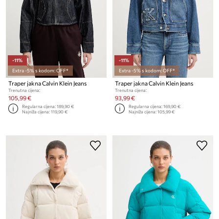
-11%
-11%
Extra -5% s kodom: OFF*
Extra -5% s kodom: OFF*
Traper jakna Calvin Klein Jeans
Traper jakna Calvin Klein Jeans
Trenutna cijena:
Trenutna cijena:
105,99 €
93,99 €
Regularna cijena:
189,90 €
Regularna cijena:
169,90 €
Najniža cijena:
119,90 €
Najniža cijena:
105,99 €