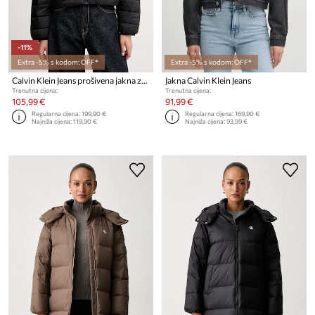
-11%
Extra -5% s kodom: OFF*
Extra -5% s kodom: OFF*
Calvin Klein Jeans prošivena jakna za žene
Jakna Calvin Klein Jeans
Trenutna cijena:
Trenutna cijena:
105,99 €
91,99 €
Regularna cijena:
199,90 €
Regularna cijena:
169,90 €
Najniža cijena:
119,90 €
Najniža cijena:
93,99 €