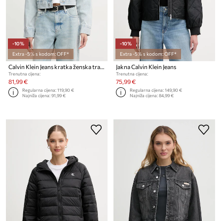
-10%
-10%
Extra -5% s kodom: OFF*
Extra -5% s kodom: OFF*
Calvin Klein Jeans kratka ženska traper jakna
Jakna Calvin Klein Jeans
Trenutna cijena:
Trenutna cijena:
81,99 €
75,99 €
Regularna cijena:
119,90 €
Regularna cijena:
149,90 €
Najniža cijena:
91,99 €
Najniža cijena:
84,99 €