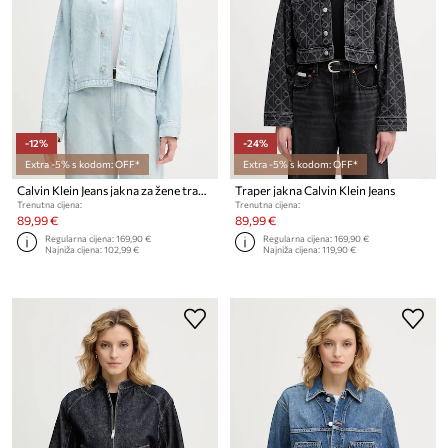
-12%
-24%
Extra -5% s kodom: OFF*
Extra -5% s kodom: OFF*
Calvin Klein Jeans jakna za žene traper
Traper jakna Calvin Klein Jeans
Trenutna cijena:
Trenutna cijena:
89,99 €
89,99 €
Regularna cijena:
169,90 €
Regularna cijena:
169,90 €
Najniža cijena:
102,99 €
Najniža cijena:
119,90 €