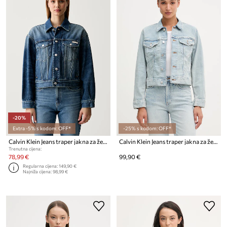
-20%
Extra -5% s kodom: OFF*
-25% s kodom: OFF*
Calvin Klein Jeans traper jakna za žene od pamuka
Calvin Klein Jeans traper jakna za žene s pamukom
Trenutna cijena:
78,99 €
99,90 €
Regularna cijena:
149,90 €
Najniža cijena:
98,99 €