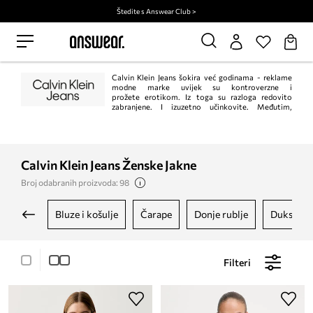
Štedite s Answear Club >
Calvin Klein Jeans šokira već godinama - reklame
modne marke uvijek su kontroverzne i
prožete erotikom. Iz toga su razloga redovito
zabranjene. I izuzetno učinkovite. Međutim,
traperice s karakterističnim "omega" šavom na stražnjim džepovima su prije
svega novina, moderne i minimalne. Princip "manje je više" u ovom slučaju
savršeno funkcionira.
Calvin Klein Jeans Ženske Jakne
Broj odabranih proizvoda: 98
bluze i košulje
čarape
donje rublje
dukseric
Filteri