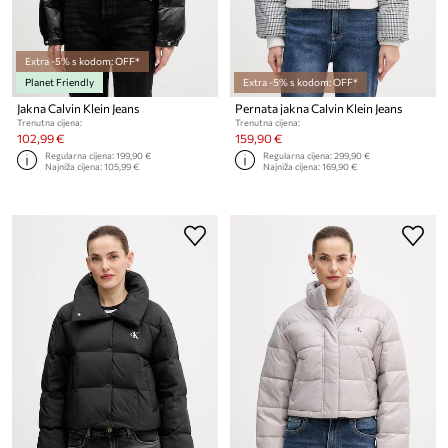
Extra -5% s kodom: OFF*
Planet Friendly
Extra -5% s kodom: OFF*
Jakna Calvin Klein Jeans
Pernata jakna Calvin Klein Jeans
Trenutna cijena:
Trenutna cijena:
102,99 €
159,90 €
Regularna cijena:
199,90 €
Regularna cijena:
299,90 €
Najniža cijena:
105,99 €
Najniža cijena:
169,90 €