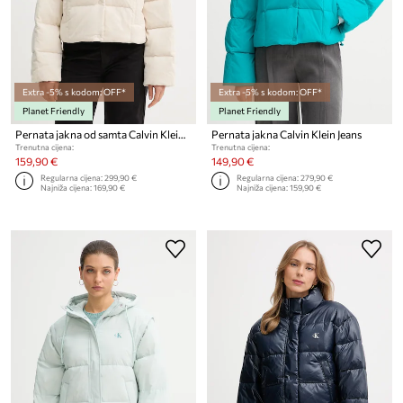
Extra -5% s kodom: OFF*
Extra -5% s kodom: OFF*
Planet Friendly
Planet Friendly
Pernata jakna od samta Calvin Klein Jeans
Pernata jakna Calvin Klein Jeans
Trenutna cijena:
Trenutna cijena:
159,90 €
149,90 €
Regularna cijena:
299,90 €
Regularna cijena:
279,90 €
Najniža cijena:
169,90 €
Najniža cijena:
159,90 €