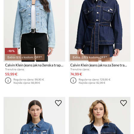
-10%
Extra -5% s kodom: OFF*
Extra -5% s kodom: OFF*
Calvin Klein Jeans jakna ženska traper
Calvin Klein Jeans jakna za žene traperna
Trenutna cijena:
Trenutna cijena:
59,99 €
74,99 €
Regularna cijena:
99,90 €
Regularna cijena:
129,90 €
Najniža cijena:
66,99 €
Najniža cijena:
82,99 €