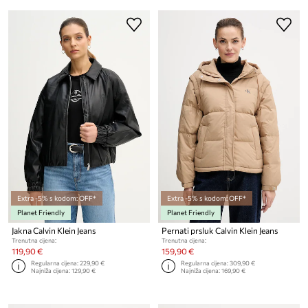
Extra -5% s kodom: OFF*
Extra -5% s kodom: OFF*
Planet Friendly
Planet Friendly
Jakna Calvin Klein Jeans
Pernati prsluk Calvin Klein Jeans
Trenutna cijena:
Trenutna cijena:
119,90 €
159,90 €
Regularna cijena:
229,90 €
Regularna cijena:
309,90 €
Najniža cijena:
129,90 €
Najniža cijena:
169,90 €