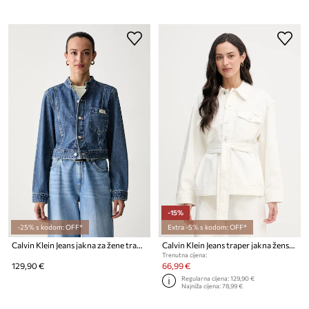
-15%
-25% s kodom: OFF*
Extra -5% s kodom: OFF*
Calvin Klein Jeans jakna za žene traper
Calvin Klein Jeans traper jakna ženska od pamuka
Trenutna cijena:
129,90 €
66,99 €
Regularna cijena:
129,90 €
Najniža cijena:
78,99 €