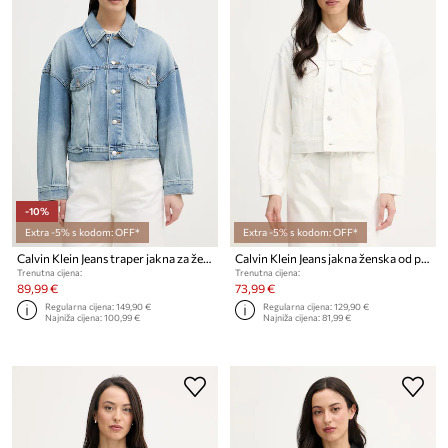
-10%
Extra -5% s kodom: OFF*
Extra -5% s kodom: OFF*
Calvin Klein Jeans traper jakna za žene
Calvin Klein Jeans jakna ženska od pamuka
Trenutna cijena:
Trenutna cijena:
89,99 €
73,99 €
Regularna cijena:
149,90 €
Regularna cijena:
129,90 €
Najniža cijena:
100,99 €
Najniža cijena:
81,99 €