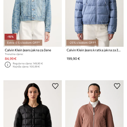
-15%
Extra -5% s kodom: OFF*
-25% s kodom: OFF*
Calvin Klein Jeans jakna za žene
Calvin Klein Jeans kratka jakna za žene
Trenutna cijena:
84,99 €
199,90 €
Regularna cijena:
149,90 €
Najniža cijena:
100,99 €