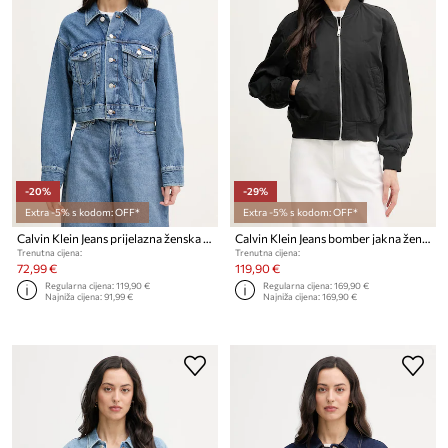
-20%
-29%
Extra -5% s kodom: OFF*
Extra -5% s kodom: OFF*
Calvin Klein Jeans prijelazna ženska traper jakna
Calvin Klein Jeans bomber jakna ženska
Trenutna cijena:
Trenutna cijena:
72,99 €
119,90 €
Regularna cijena:
119,90 €
Regularna cijena:
169,90 €
Najniža cijena:
91,99 €
Najniža cijena:
169,90 €