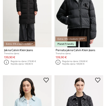
Extra -5% s kodom: OFF*
Extra -5% s kodom: OFF*
Planet Friendly
Jakna Calvin Klein Jeans
Pernata jakna Calvin Klein Jeans
Trenutna cijena:
Trenutna cijena:
139,90 €
139,90 €
Regularna cijena:
279,90 €
Regularna cijena:
239,90 €
Najniža cijena:
149,90 €
Najniža cijena:
149,90 €