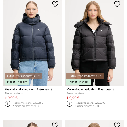
Extra -5% s kodom: OFF*
Extra -5% s kodom: OFF*
Planet Friendly
Planet Friendly
Pernata jakna Calvin Klein Jeans
Pernata jakna Calvin Klein Jeans
Trenutna cijena:
Trenutna cijena:
119,90 €
119,90 €
Regularna cijena:
229,90 €
Regularna cijena:
229,90 €
Najniža cijena:
129,90 €
Najniža cijena:
129,90 €