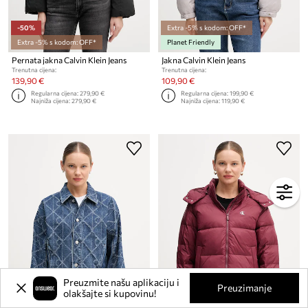
-50%
Extra -5% s kodom: OFF*
Extra -5% s kodom: OFF*
Planet Friendly
Pernata jakna Calvin Klein Jeans
Jakna Calvin Klein Jeans
Trenutna cijena:
Trenutna cijena:
139,90 €
109,90 €
Regularna cijena:
279,90 €
Regularna cijena:
199,90 €
Najniža cijena:
279,90 €
Najniža cijena:
119,90 €
Preuzmite našu aplikaciju i
Preuzimanje
olakšajte si kupovinu!