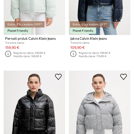
Extra -5% s kodom: OFF*
Extra -5% s kodom: OFF*
Planet Friendly
Planet Friendly
Pernati prsluk Calvin Klein Jeans
Jakna Calvin Klein Jeans
Trenutna cijena:
Trenutna cijena:
159,90 €
109,90 €
Regularna cijena:
299,90 €
Regularna cijena:
199,90 €
Najniža cijena:
169,90 €
Najniža cijena:
119,90 €