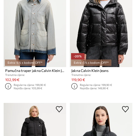
-20%
Extra -5% s kodom: OFF*
Extra -5% s kodom: OFF*
Pamučna traper jakna Calvin Klein Jeans
Jakna Calvin Klein Jeans
Trenutna cijena:
Trenutna cijena:
102,99 €
119,90 €
Regularna cijena:
199,90 €
Regularna cijena:
199,90 €
Najniža cijena:
105,99 €
Najniža cijena:
149,90 €