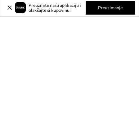
Preuzmite našu aplikaciju i
Preuzimanje
olakšajte si kupovinu!
Prijavite se na naš newsletter i
ostvarite
-20%
** na svoju prvu
kupnju.
Pridružite se našoj zajednici kako biste primali informacije o
najnovijim promocijama i proizvodima.
**Popust je jednokratan, odnosi se na nesnižene proizvode i vrijedi za kupnju
u vrijednosti od min. 80€. Popust se ne može kombinirati s drugim akcijama, a