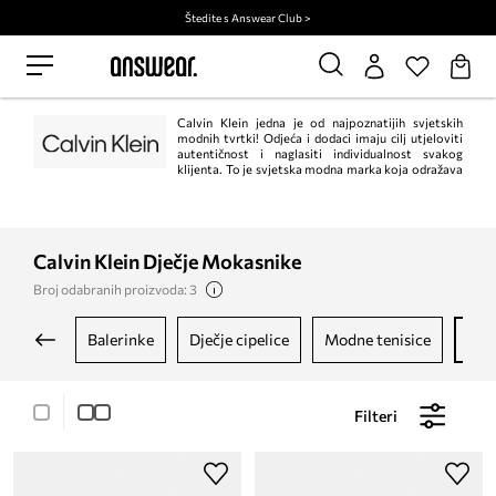
Štedite s Answear Club >
Calvin Klein jedna je od najpoznatijih svjetskih
modnih tvrtki! Odjeća i dodaci imaju cilj utjeloviti
autentičnost i naglasiti individualnost svakog
klijenta. To je svjetska modna marka koja odražava
odvažne, moderne poglede na svijet i zavodljivu, često minimalističku
estetiku.
Calvin Klein Dječje Mokasnike
Broj odabranih proizvoda: 3
balerinke
dječje cipelice
modne tenisice
po
Filteri