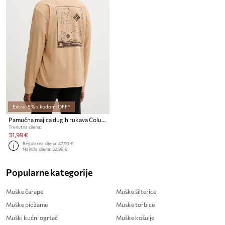
Extra -5% s kodom: OFF*
Pamučna majica dugih rukava Columbia
Trenutna cijena:
31,99 €
Regularna cijena:
47,90 €
Najniža cijena:
32,99 €
Popularne kategorije
Muške čarape
Muške šilterice
Muške pidžame
Muske torbice
Muški kućni ogrtač
Muške košulje