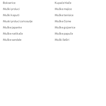
Bokserice
Kupaće hlače
Muški prsluci
Muške majice
Muški kaputi
Muške tenisice
Muski prsluci za kosulje
Muške čizme
Muške japanke
Muške gojzerice
Muške natikače
Muške papuče
Muške sandale
Muški šeširi