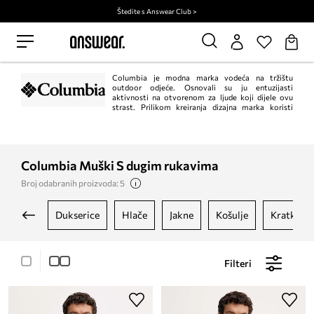
Štedite s Answear Club >
Columbia je modna marka vodeća na tržištu
outdoor odjeće. Osnovali su ju entuzijasti
aktivnosti na otvorenom za ljude koji dijele ovu
strast. Prilikom kreiranja dizajna marka koristi
najnovije tehnologije i primjenjuje inovativna rješenja u proizvodnji jakni,
hlača, dukserica i cipela. Sve to kako bi aktivnosti na otvorenom bile čisti
užitak!
Columbia Muški S dugim rukavima
Broj odabranih proizvoda: 5
dukserice
hlače
jakne
košulje
kratke hl
Filteri