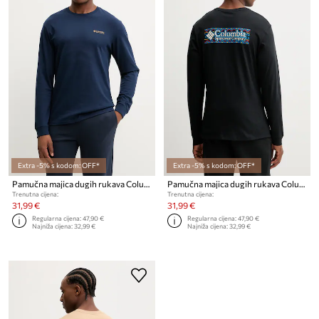
Extra -5% s kodom: OFF*
Extra -5% s kodom: OFF*
Pamučna majica dugih rukava Columbia Explorers Canyon
Pamučna majica dugih rukava Columbia Explorers Canyon
Trenutna cijena:
Trenutna cijena:
31,99 €
31,99 €
Regularna cijena:
47,90 €
Regularna cijena:
47,90 €
Najniža cijena:
32,99 €
Najniža cijena:
32,99 €