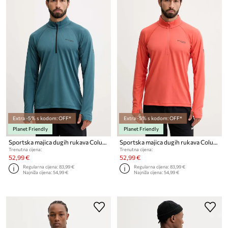
Extra -5% s kodom: OFF*
Extra -5% s kodom: OFF*
Planet Friendly
Planet Friendly
Sportska majica dugih rukava Columbia DriVenture
Sportska majica dugih rukava Columbia DriVenture
Trenutna cijena:
Trenutna cijena:
52,99 €
52,99 €
Regularna cijena:
83,99 €
Regularna cijena:
83,99 €
Najniža cijena:
54,99 €
Najniža cijena:
54,99 €