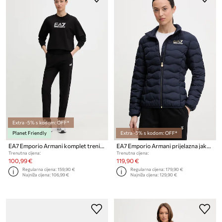
Extra -5% s kodom: OFF*
Planet Friendly
Extra -5% s kodom: OFF*
EA7 Emporio Armani komplet trenirka za žene od pamuka s elastanom
EA7 Emporio Armani prijelazna jakna za žene
Trenutna cijena:
Trenutna cijena:
100,99 €
119,90 €
Regularna cijena:
159,90 €
Regularna cijena:
179,90 €
Najniža cijena:
106,99 €
Najniža cijena:
129,90 €