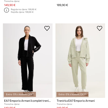
Trenutna cijena:
149,90 €
189,90 €
Regularna cijena:
199,90 €
Najniža cijena:
199,90 €
Extra -5% s kodom: OFF*
Extra -5% s kodom: OFF*
EA7 Emporio Armani komplet trenirka za žene s pamukom
Trenirka EA7 Emporio Armani
Trenutna cijena:
Trenutna cijena:
149,90 €
149,90 €