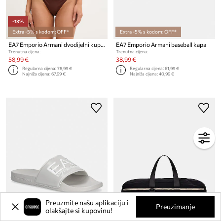
-13%
Extra -5% s kodom: OFF*
Extra -5% s kodom: OFF*
EA7 Emporio Armani dvodijelni kupaći kostim za žene
EA7 Emporio Armani baseball kapa
Trenutna cijena:
Trenutna cijena:
58,99 €
38,99 €
Regularna cijena:
78,99 €
Regularna cijena:
61,99 €
Najniža cijena:
67,99 €
Najniža cijena:
40,99 €
Preuzmite našu aplikaciju i
Preuzimanje
olakšajte si kupovinu!