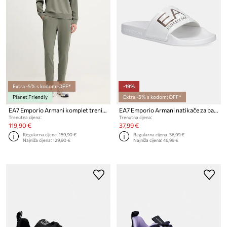
Extra -5% s kodom: OFF*
-19%
Planet Friendly
Extra -5% s kodom: OFF*
EA7 Emporio Armani komplet trenirka za žene od pamuka s elastanom
EA7 Emporio Armani natikače za bazen za žene
Trenutna cijena:
Trenutna cijena:
119,90 €
37,99 €
Regularna cijena:
159,90 €
Regularna cijena:
56,99 €
Najniža cijena:
129,90 €
Najniža cijena:
46,99 €