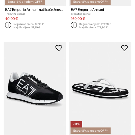
Extra -5% s kodom: OFF*
Extra -5% s kodom: OFF*
EA7 Emporio Armani natikače ženske
EA7 Emporio Armani
Trenutna cijena:
Trenutna cijena:
40,99 €
169,90 €
Regularna cijena:
61,99 €
Regularna cijena:
219,90 €
Najniža cijena:
51,99 €
Najniža cijena:
179,90 €
-11%
Extra -5% s kodom: OFF*