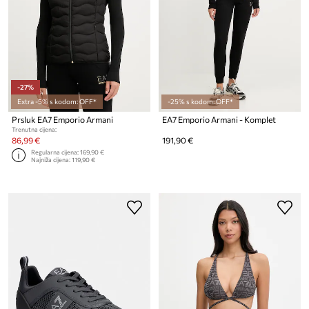
-27%
Extra -5% s kodom: OFF*
-25% s kodom: OFF*
Prsluk EA7 Emporio Armani
EA7 Emporio Armani - Komplet
Trenutna cijena:
86,99 €
191,90 €
Regularna cijena:
169,90 €
Najniža cijena:
119,90 €