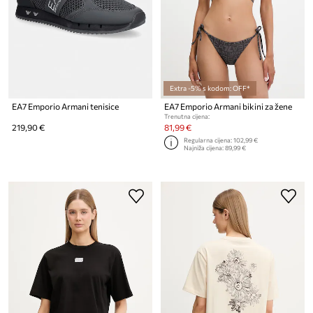
Extra -5% s kodom: OFF*
EA7 Emporio Armani tenisice
EA7 Emporio Armani bikini za žene
Trenutna cijena:
219,90 €
81,99 €
Regularna cijena:
102,99 €
Najniža cijena:
89,99 €