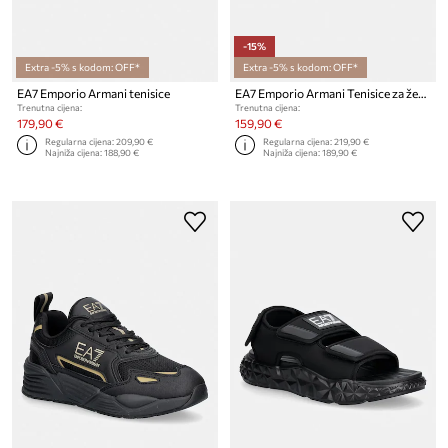
-15%
Extra -5% s kodom: OFF*
Extra -5% s kodom: OFF*
EA7 Emporio Armani tenisice
EA7 Emporio Armani Tenisice za žene
Trenutna cijena:
Trenutna cijena:
179,90 €
159,90 €
Regularna cijena:
209,90 €
Regularna cijena:
219,90 €
Najniža cijena:
188,90 €
Najniža cijena:
189,90 €