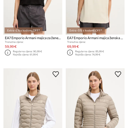
Extra -5% s kodom: OFF*
Extra -5% s kodom: OFF*
EA7 Emporio Armani majica za žene od pamuka
EA7 Emporio Armani majica ženska od pamuka
Trenutna cijena:
Trenutna cijena:
59,99 €
69,99 €
Regularna cijena:
90,99 €
Regularna cijena:
85,99 €
Najniža cijena:
61,99 €
Najniža cijena:
74,99 €