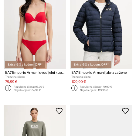
Extra -5% s kodom: OFF*
Extra -5% s kodom: OFF*
EA7 Emporio Armani dvodijelni kupaći kostim za žene
EA7 Emporio Armani jakna za žene
Trenutna cijena:
Trenutna cijena:
79,99 €
109,90 €
Regularna cijena:
95,99 €
Regularna cijena:
179,90 €
Najniža cijena:
84,99 €
Najniža cijena:
119,90 €