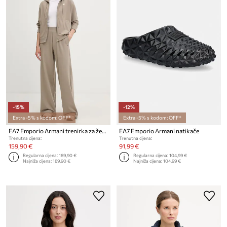
-15%
-12%
Extra -5% s kodom: OFF*
Extra -5% s kodom: OFF*
EA7 Emporio Armani trenirka za žene od pamuka s elastanom
EA7 Emporio Armani natikače
Trenutna cijena:
Trenutna cijena:
159,90 €
91,99 €
Regularna cijena:
189,90 €
Regularna cijena:
104,99 €
Najniža cijena:
189,90 €
Najniža cijena:
104,99 €