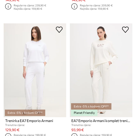
Regularna cijena:
239,90 €
Regularna cijena:
209,90 €
Najniža cijena:
159,90 €
Najniža cijena:
159,90 €
Extra -5% s kodom: OFF*
Extra -5% s kodom: OFF*
Planet Friendly
Trenirka EA7 Emporio Armani
EA7 Emporio Armani komplet trenirka za žene od pamuka s elastanom
Trenutna cijena:
Trenutna cijena:
129,90 €
93,99 €
Regularna cijena:
199,90 €
Regularna cijena:
159,90 €