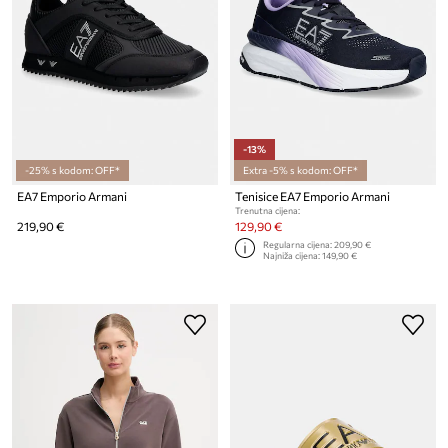
-13%
-25% s kodom: OFF*
Extra -5% s kodom: OFF*
EA7 Emporio Armani
Tenisice EA7 Emporio Armani
Trenutna cijena:
219,90 €
129,90 €
Regularna cijena:
209,90 €
Najniža cijena:
149,90 €