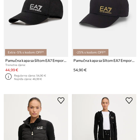
Extra -5% s kodom: OFF*
-25% s kodom: OFF*
Pamučna kapa sa šiltom EA7 Emporio Armani
Pamučna kapa sa šiltom EA7 Emporio Armani
Trenutna cijena:
44,99 €
54,90 €
Regularna cijena:
54,90 €
Najniža cijena:
46,99 €