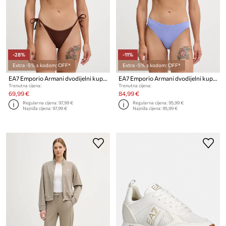
-28%
-11%
Extra -5% s kodom: OFF*
Extra -5% s kodom: OFF*
EA7 Emporio Armani dvodijelni kupaći kostim za žene
EA7 Emporio Armani dvodijelni kupaći kostim za žene
Trenutna cijena:
Trenutna cijena:
69,99 €
84,99 €
Regularna cijena:
97,99 €
Regularna cijena:
95,99 €
Najniža cijena:
97,99 €
Najniža cijena:
95,99 €