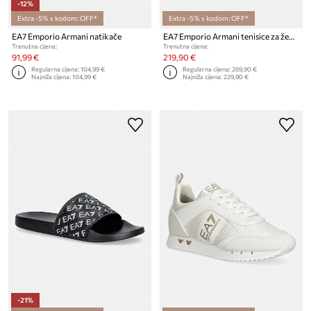
-12%
Extra -5% s kodom: OFF*
Extra -5% s kodom: OFF*
EA7 Emporio Armani natikače
EA7 Emporio Armani tenisice za žene
Trenutna cijena:
Trenutna cijena:
91,99 €
219,90 €
Regularna cijena:
104,99 €
Regularna cijena:
269,90 €
Najniža cijena:
104,99 €
Najniža cijena:
229,90 €
-21%