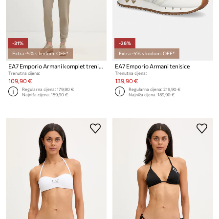
-31%
-26%
Extra -5% s kodom: OFF*
Extra -5% s kodom: OFF*
EA7 Emporio Armani komplet trenirka za žene od pamuka s elastanom
EA7 Emporio Armani tenisice
Trenutna cijena:
Trenutna cijena:
109,90 €
139,90 €
Regularna cijena:
179,90 €
Regularna cijena:
219,90 €
Najniža cijena:
159,90 €
Najniža cijena:
189,90 €