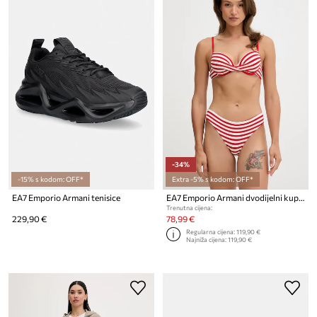
-34%
-15% s kodom: OFF*
Extra -5% s kodom: OFF*
EA7 Emporio Armani tenisice
EA7 Emporio Armani dvodijelni kupaći kostim za žene
Trenutna cijena:
229,90 €
78,99 €
Regularna cijena:
119,90 €
Najniža cijena:
119,90 €