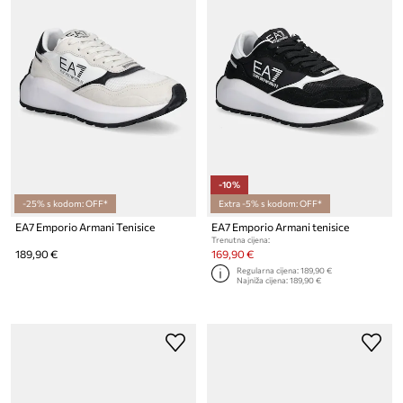
-10%
-25% s kodom: OFF*
Extra -5% s kodom: OFF*
EA7 Emporio Armani Tenisice
EA7 Emporio Armani tenisice
Trenutna cijena:
189,90 €
169,90 €
Regularna cijena:
189,90 €
Najniža cijena:
189,90 €