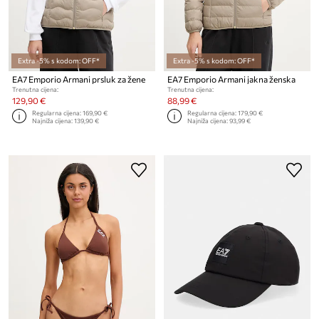
Extra -5% s kodom: OFF*
Extra -5% s kodom: OFF*
EA7 Emporio Armani prsluk za žene
EA7 Emporio Armani jakna ženska
Trenutna cijena:
Trenutna cijena:
129,90 €
88,99 €
Regularna cijena:
169,90 €
Regularna cijena:
179,90 €
Najniža cijena:
139,90 €
Najniža cijena:
93,99 €