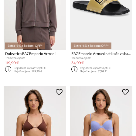
Extra -5% s kodom: OFF*
Extra -5% s kodom: OFF*
Dukserica EA7 Emporio Armani
EA7 Emporio Armani natikače za bazen za žene
Trenutna cijena:
Trenutna cijena:
119,90 €
34,99 €
Regularna cijena:
159,90 €
Regularna cijena:
56,99 €
Najniža cijena:
129,90 €
Najniža cijena:
37,99 €