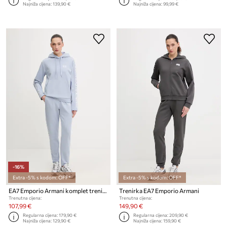
Najniža cijena:
139,90 €
Najniža cijena:
99,99 €
-16%
Extra -5% s kodom: OFF*
Extra -5% s kodom: OFF*
EA7 Emporio Armani komplet trenirka za žene
Trenirka EA7 Emporio Armani
Trenutna cijena:
Trenutna cijena:
107,99 €
149,90 €
Regularna cijena:
179,90 €
Regularna cijena:
209,90 €
Najniža cijena:
129,90 €
Najniža cijena:
159,90 €