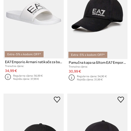
Extra -5% s kodom: OFF*
Extra -5% s kodom: OFF*
EA7 Emporio Armani natikače za bazen za žene
Pamučna kapa sa šiltom EA7 Emporio Armani
Trenutna cijena:
Trenutna cijena:
34,99 €
30,99 €
Regularna cijena:
56,99 €
Regularna cijena:
54,90 €
Najniža cijena:
37,99 €
Najniža cijena:
31,99 €