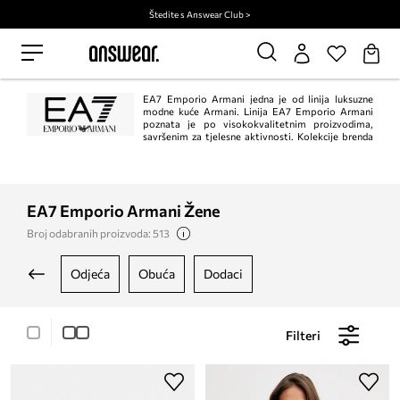
Štedite s Answear Club >
EA7 Emporio Armani jedna je od linija luksuzne
modne kuće Armani. Linija EA7 Emporio Armani
poznata je po visokokvalitetnim proizvodima,
savršenim za tjelesne aktivnosti. Kolekcije brenda
odlikuju se sportskim karakterom, minimalizmom i elegantnim dizajnom u
kombinaciji s udobnošću.
EA7 Emporio Armani Žene
Broj odabranih proizvoda: 513
odjeća
obuća
dodaci
Filteri