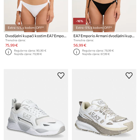
-16%
Extra -5% s kodom: OFF*
Extra -5% s kodom: OFF*
Dvodijelni kupaći kostim EA7 Emporio Armani
EA7 Emporio Armani dvodijelni kupaći kostim za žene
Trenutna cijena:
Trenutna cijena:
75,99 €
56,99 €
Regularna cijena:
90,90 €
Regularna cijena:
78,99 €
Najniža cijena:
79,99 €
Najniža cijena:
67,99 €