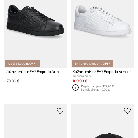
-25% s kodom: OFF*
Extra -5% s kodom: OFF*
Kožne tenisice EA7 Emporio Armani
Kožne tenisice EA7 Emporio Armani
Trenutna cijena:
179,90 €
109,90 €
Regularna cijena:
179,90 €
Najniža cijena:
119,90 €