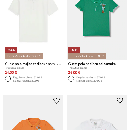
-24%
-12%
Extra -5% s kodom: OFF*
Extra -5% s kodom: OFF*
Guess polo majica za djecu s pamukom
Guess polo za djecu od pamuka
Trenutna cijena:
Trenutna cijena:
24,99 €
26,99 €
Regularna cijena:
32,99 €
Regularna cijena:
37,99 €
Najniža cijena:
32,99 €
Najniža cijena:
30,99 €