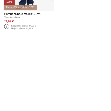
-42%
Extra -5% s kodom: OFF*
Pamučna polo majica Guess
Trenutna cijena:
12,99 €
Regularna cijena:
44,99 €
Najniža cijena:
22,49 €