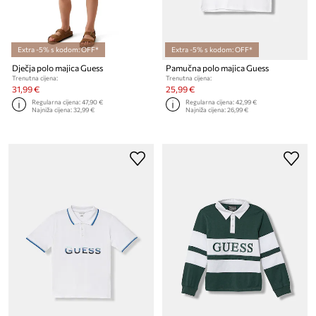
Extra -5% s kodom: OFF*
Extra -5% s kodom: OFF*
Dječja polo majica Guess
Pamučna polo majica Guess
Trenutna cijena:
Trenutna cijena:
31,99 €
25,99 €
Regularna cijena:
47,90 €
Regularna cijena:
42,99 €
Najniža cijena:
32,99 €
Najniža cijena:
26,99 €