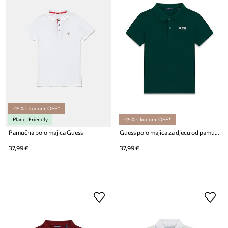
-15% s kodom: OFF*
Planet Friendly
-15% s kodom: OFF*
Pamučna polo majica Guess
Guess polo majica za djecu od pamuka
37,99 €
37,99 €