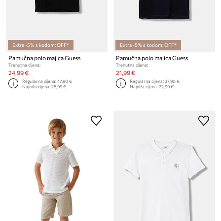
Extra -5% s kodom: OFF*
Extra -5% s kodom: OFF*
Pamučna polo majica Guess
Pamučna polo majica Guess
Trenutna cijena:
Trenutna cijena:
24,99 €
21,99 €
Regularna cijena:
47,90 €
Regularna cijena:
37,90 €
Najniža cijena:
25,99 €
Najniža cijena:
22,99 €