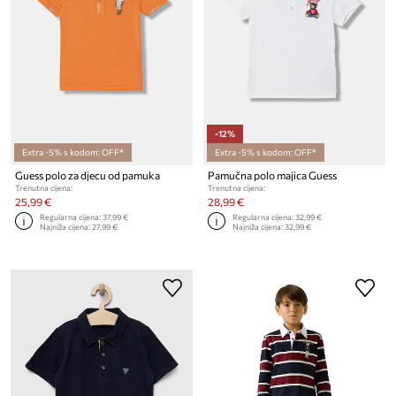
-12%
Extra -5% s kodom: OFF*
Extra -5% s kodom: OFF*
Guess polo za djecu od pamuka
Pamučna polo majica Guess
Trenutna cijena:
Trenutna cijena:
25,99 €
28,99 €
Regularna cijena:
37,99 €
Regularna cijena:
32,99 €
Najniža cijena:
27,99 €
Najniža cijena:
32,99 €