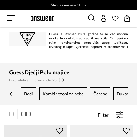
Štedite s Answear Club >
Guess je stvoren 1981. godine te se kao modna
marka brzo etablirao kao ikona stila. Omiljeni na
svim kontinentima ponajviše zbog kvalitete,
izvrsnog dizajna, vjernosti najnovijim trendovima i
nezaboravnih kampanja.
Guess Dječji Polo majice
Broj odabranih proizvoda: 23
bodi
kombinezoni za bebe
čarape
dukserice
Filteri