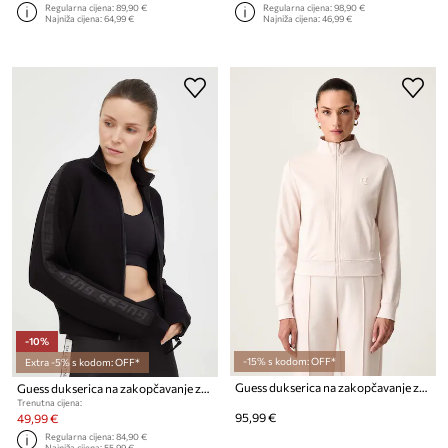
Regularna cijena:
89,90 €
Regularna cijena:
98,90 €
Najniža cijena:
64,99 €
Najniža cijena:
46,99 €
-10%
-15% s kodom: OFF*
Extra -5% s kodom: OFF*
Guess dukserica na zakopčavanje za žene ARIEL
Guess dukserica na zakopčavanje za žene s viskozom NEW ALLIE
Trenutna cijena:
95,99 €
49,99 €
Regularna cijena:
84,90 €
Najniža cijena:
55,99 €