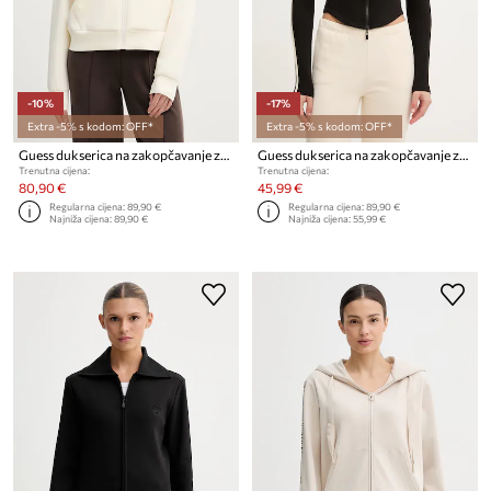
-10%
-17%
Extra -5% s kodom: OFF*
Extra -5% s kodom: OFF*
Guess dukserica na zakopčavanje za žene s modalom OLYMPE
Guess dukserica na zakopčavanje za žene JASMINE
Trenutna cijena:
Trenutna cijena:
80,90 €
45,99 €
Regularna cijena:
89,90 €
Regularna cijena:
89,90 €
Najniža cijena:
89,90 €
Najniža cijena:
55,99 €