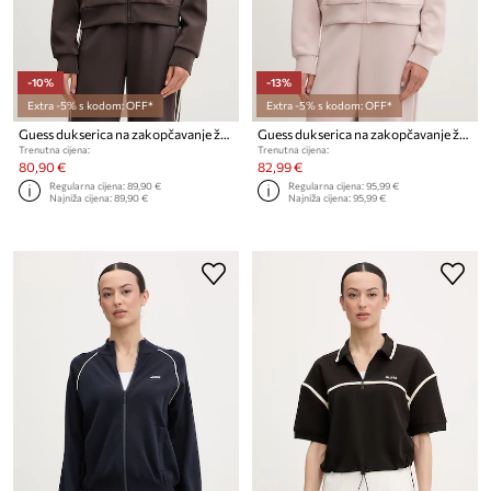
-10%
-13%
Extra -5% s kodom: OFF*
Extra -5% s kodom: OFF*
Guess dukserica na zakopčavanje ženska s modalom OLYMPE
Guess dukserica na zakopčavanje ženska s modalom OLYMPE
Trenutna cijena:
Trenutna cijena:
80,90 €
82,99 €
Regularna cijena:
89,90 €
Regularna cijena:
95,99 €
Najniža cijena:
89,90 €
Najniža cijena:
95,99 €