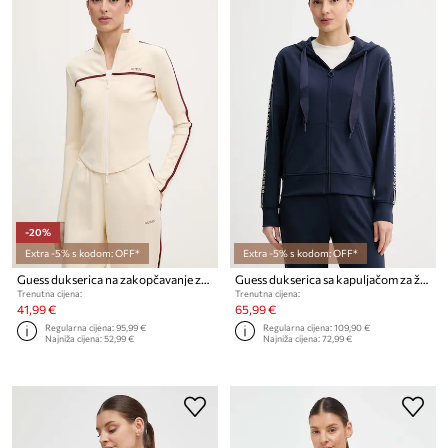
-20%
Extra -5% s kodom: OFF*
Extra -5% s kodom: OFF*
Guess dukserica na zakopčavanje za žene JASMINE
Guess dukserica sa kapuljačom za žene X NORTH SAILS
Trenutna cijena:
Trenutna cijena:
41,99 €
65,99 €
Regularna cijena:
95,99 €
Regularna cijena:
109,90 €
Najniža cijena:
52,99 €
Najniža cijena:
72,99 €