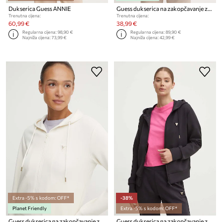
Dukserica Guess ANNIE
Guess dukserica na zakopčavanje za žene s pamukom BRITNEY
Trenutna cijena:
Trenutna cijena:
60,99 €
38,99 €
Regularna cijena:
98,90 €
Regularna cijena:
89,90 €
Najniža cijena:
73,99 €
Najniža cijena:
42,99 €
Extra -5% s kodom: OFF*
-38%
Planet Friendly
Extra -5% s kodom: OFF*
Guess dukserica na zakopčavanje za žene OLYMPE
Guess dukserica na zakopčavanje za žene OLYMPE