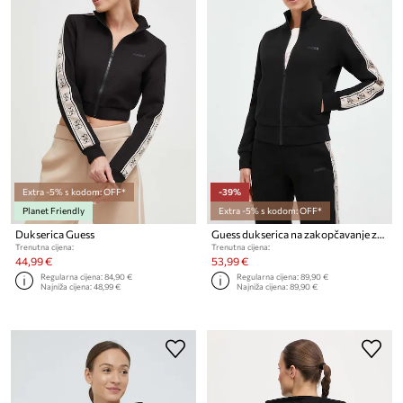
Extra -5% s kodom: OFF*
-39%
Planet Friendly
Extra -5% s kodom: OFF*
Dukserica Guess
Guess dukserica na zakopčavanje za žene s pamukom BRITNEY
Trenutna cijena:
Trenutna cijena:
44,99 €
53,99 €
Regularna cijena:
84,90 €
Regularna cijena:
89,90 €
Najniža cijena:
48,99 €
Najniža cijena:
89,90 €