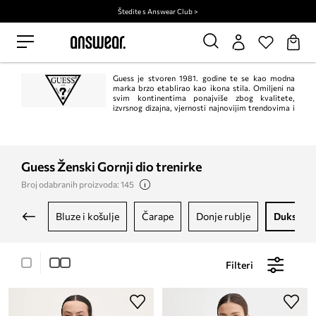
Štedite s Answear Club >
Guess je stvoren 1981. godine te se kao modna
marka brzo etablirao kao ikona stila. Omiljeni na
svim kontinentima ponajviše zbog kvalitete,
izvrsnog dizajna, vjernosti najnovijim trendovima i
nezaboravnih kampanja.
Guess Ženski Gornji dio trenirke
Broj odabranih proizvoda: 145
bluze i košulje
čarape
donje rublje
dukseric
Filteri