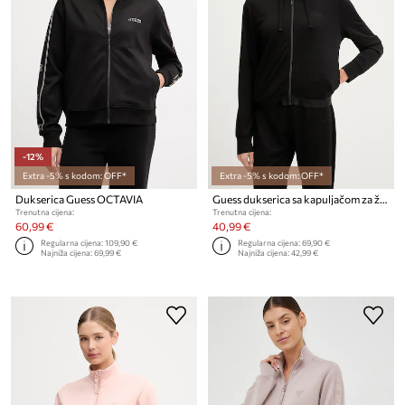
-12%
Extra -5% s kodom: OFF*
Extra -5% s kodom: OFF*
Dukserica Guess OCTAVIA
Guess dukserica sa kapuljačom za žene JUNIE
Trenutna cijena:
Trenutna cijena:
60,99 €
40,99 €
Regularna cijena:
109,90 €
Regularna cijena:
69,90 €
Najniža cijena:
69,99 €
Najniža cijena:
42,99 €