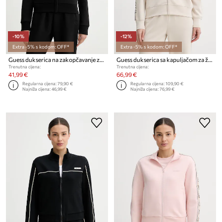
-10%
-12%
Extra -5% s kodom: OFF*
Extra -5% s kodom: OFF*
Guess dukserica na zakopčavanje za žene od pamuka HABI
Guess dukserica sa kapuljačom za žene X NORTH SAILS
Trenutna cijena:
Trenutna cijena:
41,99 €
66,99 €
Regularna cijena:
79,90 €
Regularna cijena:
109,90 €
Najniža cijena:
46,99 €
Najniža cijena:
76,99 €