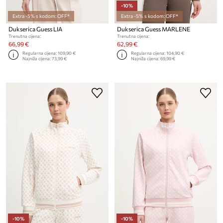
-10%
Extra -5% s kodom: OFF*
Extra -5% s kodom: OFF*
Dukserica Guess LIA
Dukserica Guess MARLENE
Trenutna cijena:
Trenutna cijena:
66,99 €
62,99 €
Regularna cijena:
109,90 €
Regularna cijena:
104,90 €
Najniža cijena:
73,99 €
Najniža cijena:
69,99 €
-10%
-10%