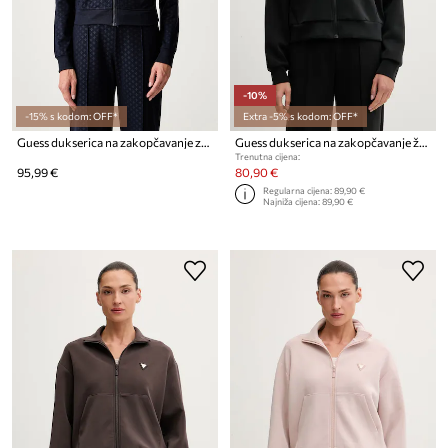
-10%
-15% s kodom: OFF*
Extra -5% s kodom: OFF*
Guess dukserica na zakopčavanje za žene ARIEL
Guess dukserica na zakopčavanje ženska s modalom OLYMPE
Trenutna cijena:
95,99 €
80,90 €
Regularna cijena:
89,90 €
Najniža cijena:
89,90 €