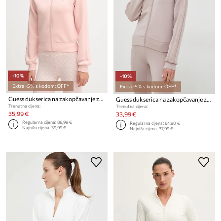
-10%
-10%
Extra -5% s kodom: OFF*
Extra -5% s kodom: OFF*
Guess dukserica na zakopčavanje za žene s viskozom NEW ALLIE
Guess dukserica na zakopčavanje za žene s viskozom NEW ALLIE
Trenutna cijena:
Trenutna cijena:
35,99 €
33,99 €
Regularna cijena:
88,99 €
Regularna cijena:
84,90 €
Najniža cijena:
39,99 €
Najniža cijena:
37,99 €