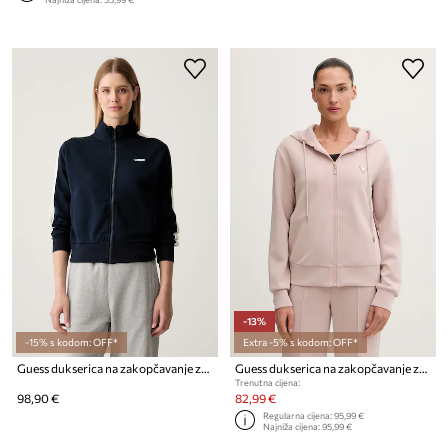
-13%
-15% s kodom: OFF*
Extra -5% s kodom: OFF*
Guess dukserica na zakopčavanje za žene s pamukom PHOEBE
Guess dukserica na zakopčavanje za žene OLYMPE
Trenutna cijena:
98,90 €
82,99 €
Regularna cijena:
95,99 €
Najniža cijena:
95,99 €