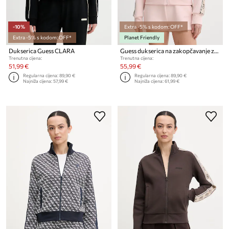
-10%
Extra -5% s kodom: OFF*
Extra -5% s kodom: OFF*
Planet Friendly
Dukserica Guess CLARA
Guess dukserica na zakopčavanje za žene s pamukom BRITNEY
Trenutna cijena:
Trenutna cijena:
51,99 €
55,99 €
Regularna cijena:
89,90 €
Regularna cijena:
89,90 €
Najniža cijena:
57,99 €
Najniža cijena:
61,99 €