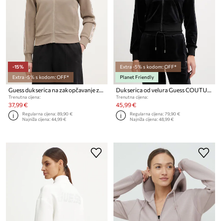
-15%
Extra -5% s kodom: OFF*
Extra -5% s kodom: OFF*
Planet Friendly
Guess dukserica na zakopčavanje za žene s pamukom BRITNEY
Dukserica od velura Guess COUTURE
Trenutna cijena:
Trenutna cijena:
37,99 €
45,99 €
Regularna cijena:
89,90 €
Regularna cijena:
79,90 €
Najniža cijena:
44,99 €
Najniža cijena:
48,99 €