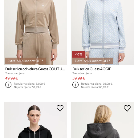
-10%
Extra -5% s kodom: OFF*
Extra -5% s kodom: OFF*
Dukserica od velura Guess COUTURE
Dukserica Guess AGGIE
Trenutna cijena:
Trenutna cijena:
49,99 €
59,99 €
Regularna cijena:
83,90 €
Regularna cijena:
98,90 €
Najniža cijena:
52,99 €
Najniža cijena:
66,99 €