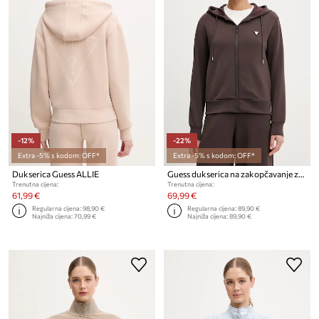
-12%
-22%
Extra -5% s kodom: OFF*
Extra -5% s kodom: OFF*
Dukserica Guess ALLIE
Guess dukserica na zakopčavanje za žene OLYMPE
Trenutna cijena:
Trenutna cijena:
61,99 €
69,99 €
Regularna cijena:
98,90 €
Regularna cijena:
89,90 €
Najniža cijena:
70,99 €
Najniža cijena:
89,90 €