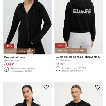
-10%
-10%
Extra -5% s kodom: OFF*
Extra -5% s kodom: OFF*
Guess dukserica na zakopčavanje ženska SILVY
Dukserica Guess
Trenutna cijena:
Trenutna cijena:
52,99 €
49,99 €
Regularna cijena:
89,90 €
Regularna cijena:
98,90 €
Najniža cijena:
58,99 €
Najniža cijena:
55,99 €