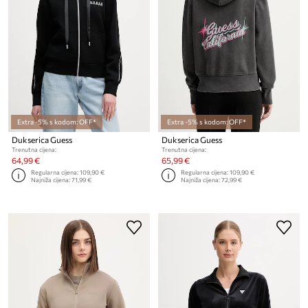
Extra -5% s kodom: OFF*
Extra -5% s kodom: OFF*
Dukserica Guess
Dukserica Guess
Trenutna cijena:
Trenutna cijena:
64,99 €
65,99 €
Regularna cijena:
109,90 €
Regularna cijena:
109,90 €
Najniža cijena:
71,99 €
Najniža cijena:
72,99 €