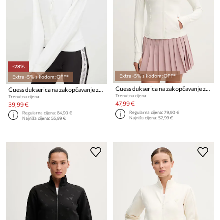
-28%
Extra -5% s kodom: OFF*
Extra -5% s kodom: OFF*
Guess dukserica na zakopčavanje za žene MARGOT
Guess dukserica na zakopčavanje za žene s viskozom NEW ALLIE
Trenutna cijena:
Trenutna cijena:
47,99 €
39,99 €
Regularna cijena:
79,90 €
Regularna cijena:
84,90 €
Najniža cijena:
52,99 €
Najniža cijena:
55,99 €