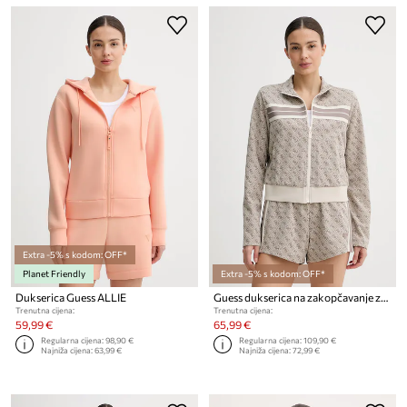
Extra -5% s kodom: OFF*
Planet Friendly
Extra -5% s kodom: OFF*
Dukserica Guess ALLIE
Guess dukserica na zakopčavanje za žene
Trenutna cijena:
Trenutna cijena:
59,99 €
65,99 €
Regularna cijena:
98,90 €
Regularna cijena:
109,90 €
Najniža cijena:
63,99 €
Najniža cijena:
72,99 €