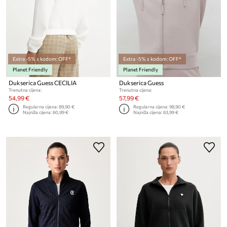
Extra -5% s kodom: OFF*
Extra -5% s kodom: OFF*
Planet Friendly
Planet Friendly
Dukserica Guess CECILIA
Dukserica Guess
Trenutna cijena:
Trenutna cijena:
54,99 €
57,99 €
Regularna cijena:
89,90 €
Regularna cijena:
98,90 €
Najniža cijena:
60,99 €
Najniža cijena:
63,99 €