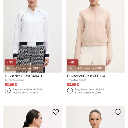
-17%
-11%
Extra -5% s kodom: OFF*
Extra -5% s kodom: OFF*
Dukserica Guess SARAH
Dukserica Guess CECILIA
Trenutna cijena:
Trenutna cijena:
60,99 €
53,99 €
Regularna cijena:
98,90 €
Regularna cijena:
89,90 €
Najniža cijena:
73,99 €
Najniža cijena:
60,99 €