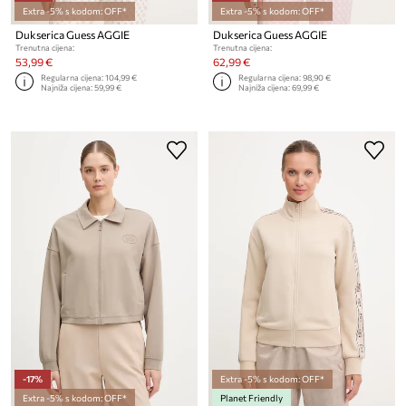
Extra -5% s kodom: OFF*
Extra -5% s kodom: OFF*
Dukserica Guess AGGIE
Dukserica Guess AGGIE
Trenutna cijena:
Trenutna cijena:
53,99 €
62,99 €
Regularna cijena:
104,99 €
Regularna cijena:
98,90 €
Najniža cijena:
59,99 €
Najniža cijena:
69,99 €
-17%
Extra -5% s kodom: OFF*
Extra -5% s kodom: OFF*
Planet Friendly