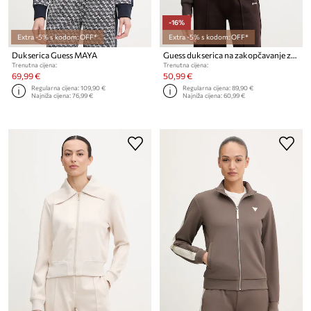
-16%
Extra -5% s kodom: OFF*
Extra -5% s kodom: OFF*
Dukserica Guess MAYA
Guess dukserica na zakopčavanje za žene s pamukom BRITNEY
Trenutna cijena:
Trenutna cijena:
69,99 €
50,99 €
Regularna cijena:
109,90 €
Regularna cijena:
89,90 €
Najniža cijena:
76,99 €
Najniža cijena:
60,99 €