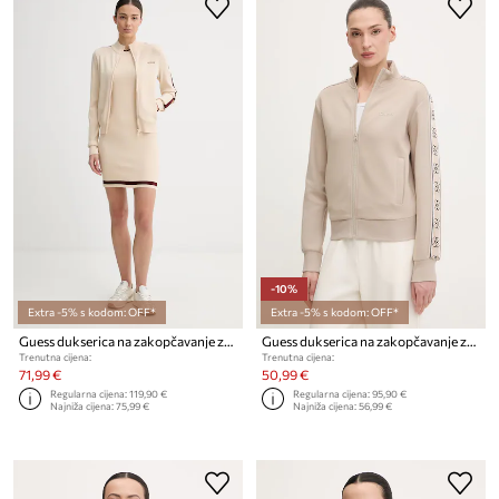
-10%
Extra -5% s kodom: OFF*
Extra -5% s kodom: OFF*
Guess dukserica na zakopčavanje za žene GABRY
Guess dukserica na zakopčavanje za žene s pamukom BRITNEY
Trenutna cijena:
Trenutna cijena:
71,99 €
50,99 €
Regularna cijena:
119,90 €
Regularna cijena:
95,90 €
Najniža cijena:
75,99 €
Najniža cijena:
56,99 €