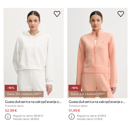
-10%
-10%
Extra -5% s kodom: OFF*
Extra -5% s kodom: OFF*
Guess dukserica na zakopčavanje za žene SILVY
Guess dukserica na zakopčavanje za žene s viskozom NEW ALLIE
Trenutna cijena:
Trenutna cijena:
52,99 €
51,99 €
Regularna cijena:
89,90 €
Regularna cijena:
87,99 €
Najniža cijena:
58,99 €
Najniža cijena:
57,99 €