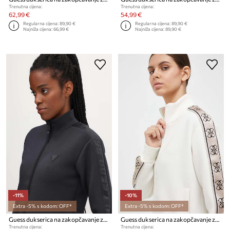
Trenutna cijena:
Trenutna cijena:
62,99 €
54,99 €
Regularna cijena:
89,90 €
Regularna cijena:
89,90 €
Najniža cijena:
66,99 €
Najniža cijena:
89,90 €
-11%
-10%
Extra -5% s kodom: OFF*
Extra -5% s kodom: OFF*
Guess dukserica na zakopčavanje za žene s viskozom NEW ALLIE
Guess dukserica na zakopčavanje za žene s pamukom BRITNEY
Trenutna cijena:
Trenutna cijena: