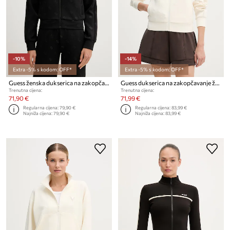
-10%
-14%
Extra -5% s kodom: OFF*
Extra -5% s kodom: OFF*
Guess ženska dukserica na zakopčavanje CALISTA
Guess dukserica na zakopčavanje ženska CALISTA
Trenutna cijena:
Trenutna cijena:
71,90 €
71,99 €
Regularna cijena:
79,90 €
Regularna cijena:
83,99 €
Najniža cijena:
79,90 €
Najniža cijena:
83,99 €