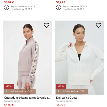
53,99 €
51,99 €
Regularna cijena:
84,90 €
Regularna cijena:
89,90 €
Najniža cijena:
60,99 €
Najniža cijena:
57,99 €
-15%
-10%
Extra -5% s kodom: OFF*
Extra -5% s kodom: OFF*
Guess dukserica na zakopčavanje za žene s pamukom BRITNEY
Dukserica Guess
Trenutna cijena:
Trenutna cijena:
54,99 €
41,99 €