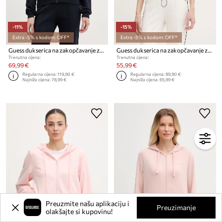
-11%
-15%
Extra -5% s kodom: OFF*
Extra -5% s kodom: OFF*
Guess dukserica na zakopčavanje za žene s viskozom LAURENE
Guess dukserica na zakopčavanje za žene JASMINE
Trenutna cijena:
Trenutna cijena:
69,99 €
55,99 €
Regularna cijena:
119,90 €
Regularna cijena:
89,90 €
Najniža cijena:
78,99 €
Najniža cijena:
65,99 €
Preuzmite našu aplikaciju i
Preuzimanje
olakšajte si kupovinu!