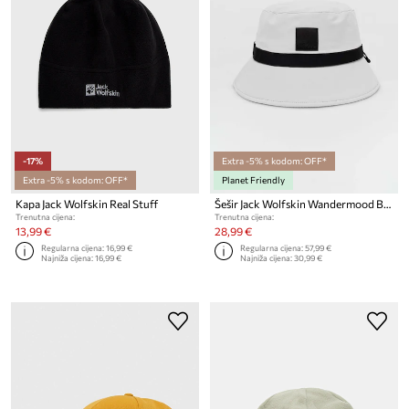
-17%
Extra -5% s kodom: OFF*
Extra -5% s kodom: OFF*
Planet Friendly
Kapa Jack Wolfskin Real Stuff
Šešir Jack Wolfskin Wandermood Bucket
Trenutna cijena:
Trenutna cijena:
13,99 €
28,99 €
Regularna cijena:
16,99 €
Regularna cijena:
57,99 €
Najniža cijena:
16,99 €
Najniža cijena:
30,99 €