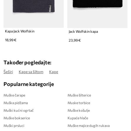
Kapa Jack Wolfskin
Jack Wolfskin kapa
18,99 €
23,99 €
Također pogledajte:
Šeširi
Kape sa šiltom
Kape
Popularne kategorije
Muške čarape
Muške šilterice
Muška pidžama
Muske torbice
Muški kućni ogrtač
Muške košulje
Muške bokserice
Kupaće hlače
Muški prsluci
Muške majice dugih rukava