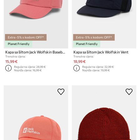
Extra -5% s kodom: OFF*
Extra -5% s kodom: OFF*
Planet Friendly
Planet Friendly
Kapa sa šiltom Jack Wolfskin Baseball
Kapa sa šiltom Jack Wolfskin Vent
Trenutna cijena:
Trenutna cijena:
15,99 €
18,99 €
Regularna cijena:
28,99 €
Regularna cijena:
32,99 €
Najniža cijena:
16,99 €
Najniža cijena:
19,99 €