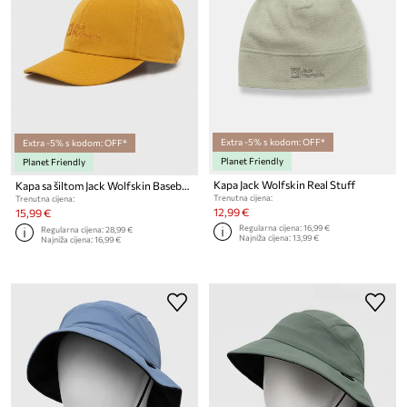
Extra -5% s kodom: OFF*
Extra -5% s kodom: OFF*
Planet Friendly
Planet Friendly
Kapa Jack Wolfskin Real Stuff
Kapa sa šiltom Jack Wolfskin Baseball
Trenutna cijena:
Trenutna cijena:
12,99 €
15,99 €
Regularna cijena:
16,99 €
Regularna cijena:
28,99 €
Najniža cijena:
13,99 €
Najniža cijena:
16,99 €