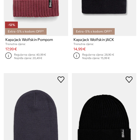
-12%
Extra -5% s kodom: OFF*
Extra -5% s kodom: OFF*
Kapa Jack Wolfskin Pompom
Kapa Jack Wolfskin JACK
Trenutna cijena:
Trenutna cijena:
17,99 €
14,99 €
Regularna cijena:
40,99 €
Regularna cijena:
28,90 €
Najniža cijena:
20,49 €
Najniža cijena:
15,99 €