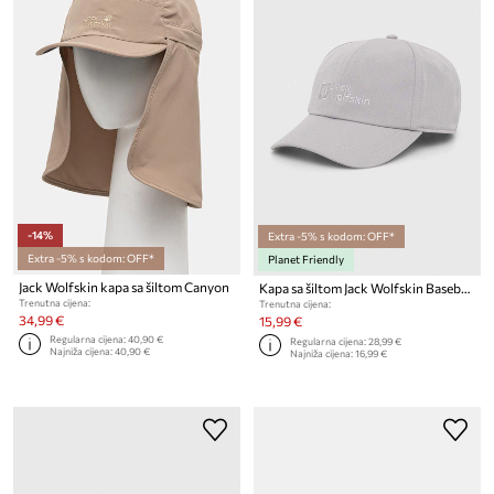
-14%
Extra -5% s kodom: OFF*
Extra -5% s kodom: OFF*
Planet Friendly
Jack Wolfskin kapa sa šiltom Canyon
Kapa sa šiltom Jack Wolfskin Baseball
Trenutna cijena:
Trenutna cijena:
34,99 €
15,99 €
Regularna cijena:
40,90 €
Regularna cijena:
28,99 €
Najniža cijena:
40,90 €
Najniža cijena:
16,99 €