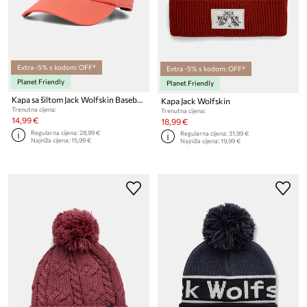
Extra -5% s kodom: OFF*
Extra -5% s kodom: OFF*
Planet Friendly
Planet Friendly
Kapa sa šiltom Jack Wolfskin Baseball
Kapa Jack Wolfskin
Trenutna cijena:
Trenutna cijena:
14,99 €
18,99 €
Regularna cijena:
28,99 €
Regularna cijena:
31,99 €
Najniža cijena:
15,99 €
Najniža cijena:
19,99 €