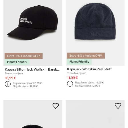
Extra -5% s kodom: OFF*
Extra -5% s kodom: OFF*
Planet Friendly
Planet Friendly
Kapa Jack Wolfskin Real Stuff
Kapa sa šiltom Jack Wolfskin Baseball
Trenutna cijena:
Trenutna cijena:
11,99 €
16,99 €
Regularna cijena:
16,99 €
Regularna cijena:
28,99 €
Najniža cijena:
12,99 €
Najniža cijena:
17,99 €