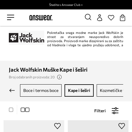
Štedite s Answear Club >
Pokretačka snaga modne marke Jack Wolfskin je
strast za stvaranjem neusporedivo dobrih
proizvoda. Proizvodi marke dizajnirani su za zaštitu
od hladnoće i vlage te ujedno pružaju udobnost, a
sve to trebaju postizati pouzdano kroz dugi niz godina. Marka poštuje
raznolikost prirode, stoga aktivno podupire njezinu zaštitu.
Jack Wolfskin Muške Kape i šeširi
Broj odabranih proizvoda: 20
boce i termos boce
kape i šeširi
kozmetičke torb
Filteri