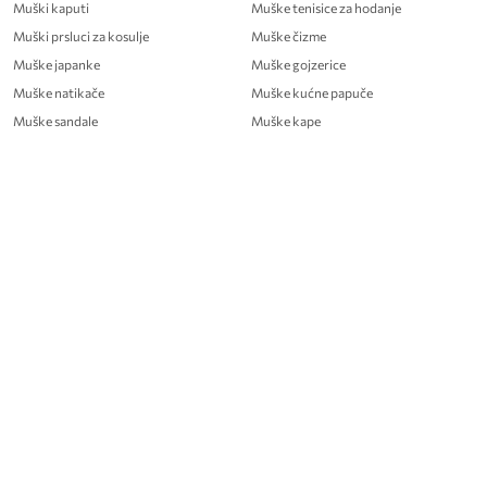
Muški kaputi
Muške tenisice za hodanje
Muški prsluci za kosulje
Muške čizme
Muške japanke
Muške gojzerice
Muške natikače
Muške kućne papuče
Muške sandale
Muške kape