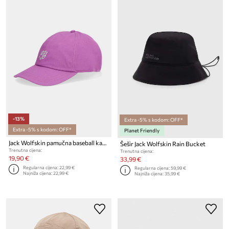
-13%
Extra -5% s kodom: OFF*
Extra -5% s kodom: OFF*
Planet Friendly
Jack Wolfskin pamučna baseball kapa Celebrate The Paw
Šešir Jack Wolfskin Rain Bucket
Trenutna cijena:
Trenutna cijena:
19,90 €
33,99 €
Regularna cijena:
22,99 €
Regularna cijena:
59,99 €
Najniža cijena:
22,99 €
Najniža cijena:
35,99 €