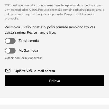
**Popust je jednokratan, odnosi se na nesnižene proizvode i vrijedi za kupnju
u vrijednosti od min. 80€. Popust se ne može kombinirati s drugim akcijama, a
neki proizvodi mogu biti isključeni iz popusta. Provjerite:
isključenja iz
promocije
.
Želimo da u Vašoj pristigloj pošti primate samo ono što Vas
zaista zanima. Recite nam, je li to:
Ženska moda
Muška moda
Odabir ponude nije obavezan
Prijava