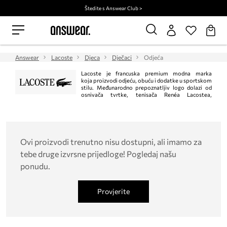
Štedite s Answear Club >
Answear
Lacoste
Djeca
Dječaci
Odjeća
Lacoste je francuska premium modna marka
koja proizvodi odjeću, obuću i dodatke u sportskom
stilu. Međunarodno prepoznatljiv logo dolazi od
osnivača tvrtke, tenisača Renéa Lacostea,
prozvanog Aligator zbog svoje tvrdoglavosti na terenu. Danas je Lacoste
jedan od najprepoznatljivijih modnih brendova na svijetu.
Ovi proizvodi trenutno nisu dostupni, ali imamo za
tebe druge izvrsne prijedloge! Pogledaj našu
ponudu.
Provjerite