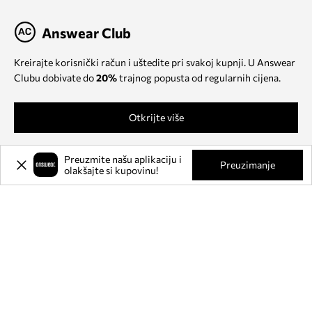
Answear Club
Kreirajte korisnički račun i uštedite pri svakoj kupnji. U Answear
Clubu dobivate do
20%
trajnog popusta od regularnih cijena.
Otkrijte više
Preuzmite našu aplikaciju i
Preuzimanje
olakšajte si kupovinu!
O NAMA
INFORMACIJE