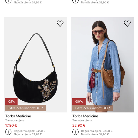
Najniža cijena:
34,90 €
Najniža cijena:
39,90 €
-21%
-30%
Extra -5% s kodom: OFF*
Extra -5% s kodom: OFF*
Torba Medicine
Torba Medicine
Trenutna cijena:
Trenutna cijena:
17,90 €
22,90 €
Regularna cijena:
34,90 €
Regularna cijena:
32,90 €
Najniža cijena:
22,90 €
Najniža cijena:
32,90 €