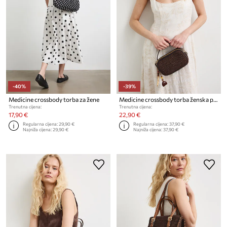
-40%
-39%
Medicine crossbody torba za žene
Medicine crossbody torba ženska pletena
Trenutna cijena:
Trenutna cijena:
17,90 €
22,90 €
Regularna cijena:
29,90 €
Regularna cijena:
37,90 €
Najniža cijena:
29,90 €
Najniža cijena:
37,90 €