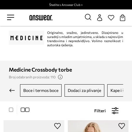
Štedite s Answear Club >
Originalno, snažno, jedinstveno. Dizajnirano u
suradnji s mladim umjetnicima, u skladu s najnovijim
trendovima i nepredvidljivo. Volimo raznolikost i
autorska rješenja.
Medicine Crossbody torbe
Broj odabranih proizvoda: 110
boce i termos boce
dodaci za plivanje
kape i šešir
Filteri