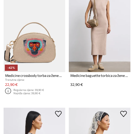
-42%
Medicine crossbody torba za žene od imitacije kože
Medicine baguette torbica za žene od imitacije kože
Trenutna cijena:
22,90 €
32,90 €
Regularna cijena:
39,90 €
Najniža cijena:
39,90 €