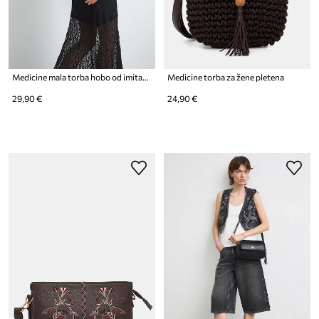
Medicine mala torba hobo od imitacije brušene kože
Medicine torba za žene pletena
29,90 €
24,90 €