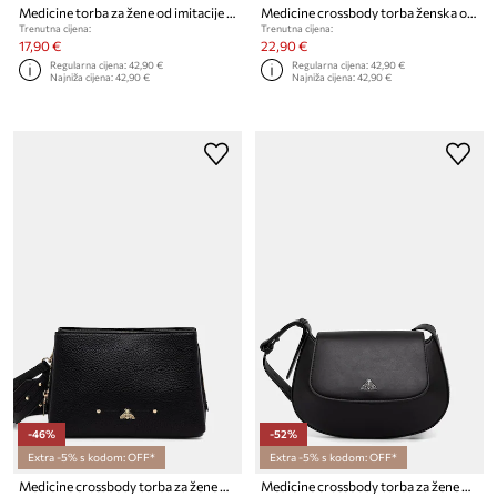
Medicine torba za žene od imitacije kože
Medicine crossbody torba ženska od imitacije kože
Trenutna cijena:
Trenutna cijena:
17,90 €
22,90 €
Regularna cijena:
42,90 €
Regularna cijena:
42,90 €
Najniža cijena:
42,90 €
Najniža cijena:
42,90 €
-46%
-52%
Extra -5% s kodom: OFF*
Extra -5% s kodom: OFF*
Medicine crossbody torba za žene od imitacije kože
Medicine crossbody torba za žene od imitacije kože