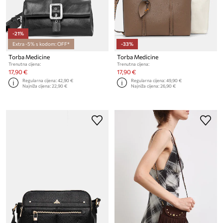
-21%
Extra -5% s kodom: OFF*
-33%
Torba Medicine
Torba Medicine
Trenutna cijena:
Trenutna cijena:
17,90 €
17,90 €
Regularna cijena:
42,90 €
Regularna cijena:
49,90 €
Najniža cijena:
22,90 €
Najniža cijena:
26,90 €