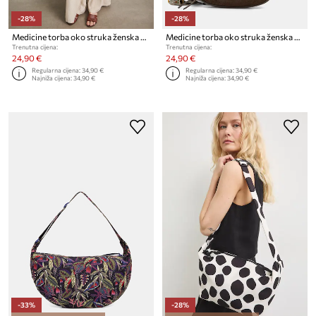
-28%
-28%
Medicine torba oko struka ženska od imitacije brušene kože
Medicine torba oko struka ženska od imitacije brušene kože
Trenutna cijena:
Trenutna cijena:
24,90 €
24,90 €
Regularna cijena:
34,90 €
Regularna cijena:
34,90 €
Najniža cijena:
34,90 €
Najniža cijena:
34,90 €
-33%
-28%