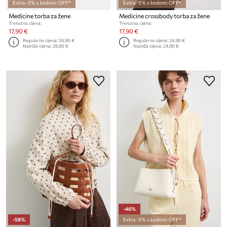
Extra -5% s kodom: OFF*
Extra -5% s kodom: OFF*
Medicine torba za žene
Medicine crossbody torba za žene
Trenutna cijena:
Trenutna cijena:
17,90 €
17,90 €
Regularna cijena:
26,90 €
Regularna cijena:
24,90 €
Najniža cijena:
26,90 €
Najniža cijena:
24,90 €
-46%
-58%
Extra -5% s kodom: OFF*