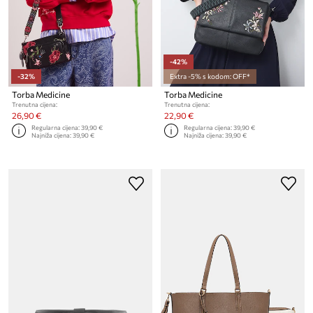
-42%
-32%
Extra -5% s kodom: OFF*
Torba Medicine
Torba Medicine
Trenutna cijena:
Trenutna cijena:
26,90 €
22,90 €
Regularna cijena:
39,90 €
Regularna cijena:
39,90 €
Najniža cijena:
39,90 €
Najniža cijena:
39,90 €