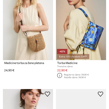
-42%
Extra -5% s kodom: OFF*
Medicine torba za žene pletena
Torba Medicine
Trenutna cijena:
24,90 €
22,90 €
Regularna cijena:
39,90 €
Najniža cijena:
39,90 €