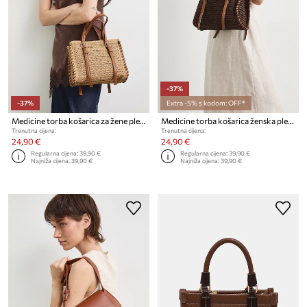
-37%
-37%
Extra -5% s kodom: OFF*
Medicine torba košarica za žene pletena
Medicine torba košarica ženska pletena
Trenutna cijena:
Trenutna cijena:
24,90 €
24,90 €
Regularna cijena:
39,90 €
Regularna cijena:
39,90 €
Najniža cijena:
39,90 €
Najniža cijena:
39,90 €