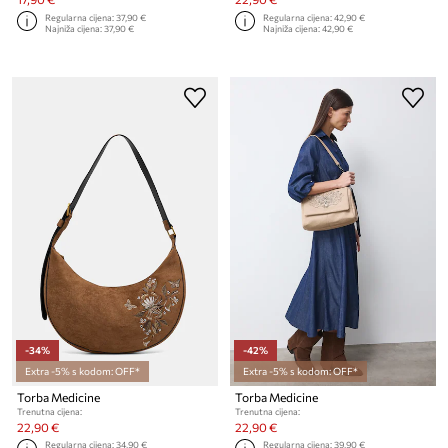
Regularna cijena:
37,90 €
Regularna cijena:
42,90 €
Najniža cijena:
37,90 €
Najniža cijena:
42,90 €
-34%
-42%
Extra -5% s kodom: OFF*
Extra -5% s kodom: OFF*
Torba Medicine
Torba Medicine
Trenutna cijena:
Trenutna cijena:
22,90 €
22,90 €
Regularna cijena:
34,90 €
Regularna cijena:
39,90 €