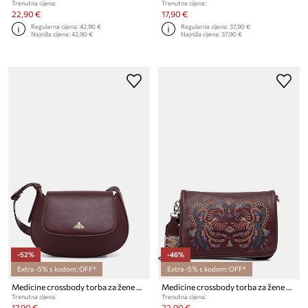
Trenutna cijena:
Trenutna cijena:
22,90 €
17,90 €
Regularna cijena:
42,90 €
Regularna cijena:
37,90 €
Najniža cijena:
42,90 €
Najniža cijena:
37,90 €
-52%
-46%
Extra -5% s kodom: OFF*
Extra -5% s kodom: OFF*
Medicine crossbody torba za žene od imitacije kože
Medicine crossbody torba za žene od imitacije kože
Trenutna cijena:
Trenutna cijena:
17,90 €
22,90 €