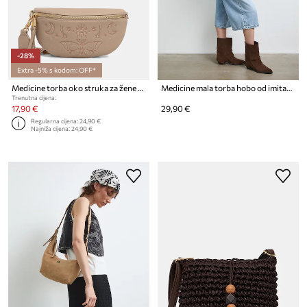
-28%
Extra -5% s kodom: OFF*
Medicine torba oko struka za žene od imitacije kože
Medicine mala torba hobo od imitacije brušene kože
Trenutna cijena:
17,90 €
29,90 €
Regularna cijena:
24,90 €
Najniža cijena:
24,90 €