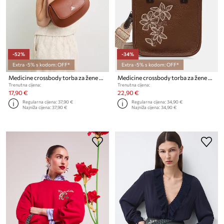
-52%
-34%
Extra -5% s kodom: OFF*
Extra -5% s kodom: OFF*
Medicine crossbody torba za žene od imitacije kože
Medicine crossbody torba za žene od imitacije kože
Trenutna cijena:
Trenutna cijena:
17,90 €
22,90 €
Regularna cijena:
37,90 €
Regularna cijena:
34,90 €
Najniža cijena:
37,90 €
Najniža cijena:
34,90 €