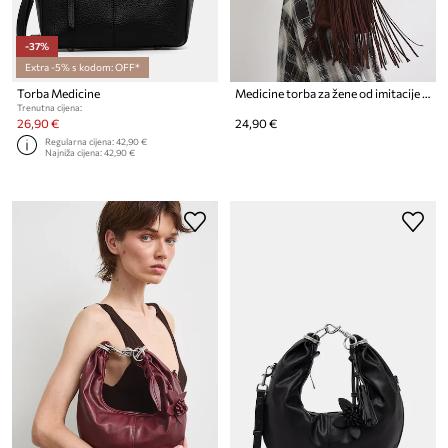
-37%
Extra -5% s kodom: OFF*
Torba Medicine
Medicine torba za žene od imitacije brušene kože
Trenutna cijena:
26,90 €
24,90 €
Regularna cijena:
42,90 €
Najniža cijena:
42,90 €