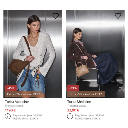
-45%
-39%
Extra -5% s kodom: OFF*
Extra -5% s kodom: OFF*
Torba Medicine
Torba Medicine
Trenutna cijena:
Trenutna cijena:
17,90 €
22,90 €
Regularna cijena:
32,90 €
Regularna cijena:
37,90 €
Najniža cijena:
32,90 €
Najniža cijena:
37,90 €