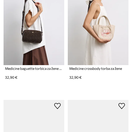
Medicine baguette torbica za žene od imitacije kože
Medicine crossbody torba za žene
32,90 €
32,90 €