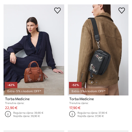
-42%
-52%
Extra -5% s kodom: OFF*
Extra -5% s kodom: OFF*
Torba Medicine
Torba Medicine
Trenutna cijena:
Trenutna cijena:
22,90 €
17,90 €
Regularna cijena:
39,90 €
Regularna cijena:
37,90 €
Najniža cijena:
39,90 €
Najniža cijena:
37,90 €