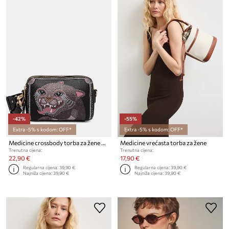
-42%
-55%
Extra -5% s kodom: OFF*
Extra -5% s kodom: OFF*
Medicine crossbody torba za žene od imitacije kože
Medicine vrećasta torba za žene
Trenutna cijena:
Trenutna cijena:
22,90 €
17,90 €
Regularna cijena:
39,90 €
Regularna cijena:
39,90 €
Najniža cijena:
39,90 €
Najniža cijena:
39,90 €