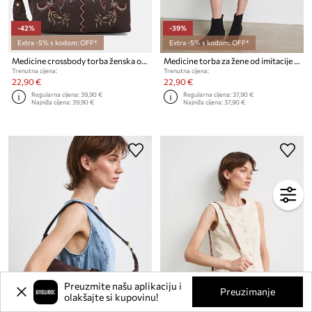
-42%
-39%
Extra -5% s kodom: OFF*
Extra -5% s kodom: OFF*
Medicine crossbody torba ženska od imitacije kože
Medicine torba za žene od imitacije kože
Trenutna cijena:
Trenutna cijena:
22,90 €
22,90 €
Regularna cijena:
39,90 €
Regularna cijena:
37,90 €
Najniža cijena:
39,90 €
Najniža cijena:
37,90 €
Preuzmite našu aplikaciju i
Preuzimanje
olakšajte si kupovinu!