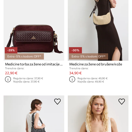
-39%
-30%
Extra -5% s kodom: OFF*
Extra -5% s kodom: OFF*
Medicine torba za žene od imitacije kože
Medicine za žene od brušene kože
Trenutna cijena:
Trenutna cijena:
22,90 €
34,90 €
Regularna cijena:
37,90 €
Regularna cijena:
49,90 €
Najniža cijena:
37,90 €
Najniža cijena:
49,90 €