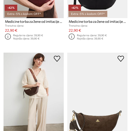
-42%
-42%
Extra -5% s kodom: OFF*
Extra -5% s kodom: OFF*
Medicine torba za žene od imitacije kože
Medicine torba za žene od imitacije kože
Trenutna cijena:
Trenutna cijena:
22,90 €
22,90 €
Regularna cijena:
39,90 €
Regularna cijena:
39,90 €
Najniža cijena:
39,90 €
Najniža cijena:
39,90 €