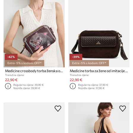
-42%
-39%
Extra -5% s kodom: OFF*
Extra -5% s kodom: OFF*
Medicine crossbody torba ženska od imitacije kože
Medicine torba za žene od imitacije kože
Trenutna cijena:
Trenutna cijena:
22,90 €
22,90 €
Regularna cijena:
39,90 €
Regularna cijena:
37,90 €
Najniža cijena:
39,90 €
Najniža cijena:
37,90 €