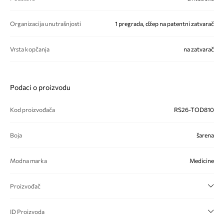
Organizacija unutrašnjosti
1 pregrada, džep na patentni zatvarač
Vrsta kopčanja
na zatvarač
Podaci o proizvodu
Kod proizvođača
RS26-TOD810
Boja
šarena
Modna marka
Medicine
Proizvođač
ID Proizvoda