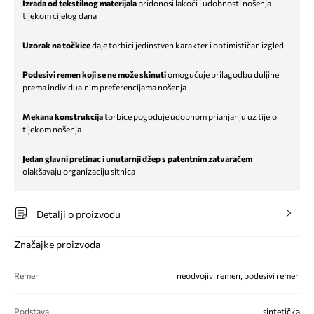
Izrada od tekstilnog materijala
pridonosi lakoći i udobnosti nošenja
tijekom cijelog dana
Uzorak na točkice
daje torbici jedinstven karakter i optimističan izgled
Podesivi remen koji se ne može skinuti
omogućuje prilagodbu duljine
prema individualnim preferencijama nošenja
Mekana konstrukcija
torbice pogoduje udobnom prianjanju uz tijelo
tijekom nošenja
Jedan glavni pretinac i unutarnji džep s patentnim zatvaračem
olakšavaju organizaciju sitnica
Detalji o proizvodu
Značajke proizvoda
Remen
neodvojivi remen, podesivi remen
Podstava
sintetička