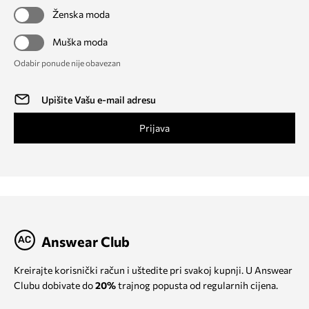
Ženska moda
Muška moda
Odabir ponude nije obavezan
Prijava
Answear Club
Kreirajte korisnički račun i uštedite pri svakoj kupnji. U Answear
Clubu dobivate do
20%
trajnog popusta od regularnih cijena.