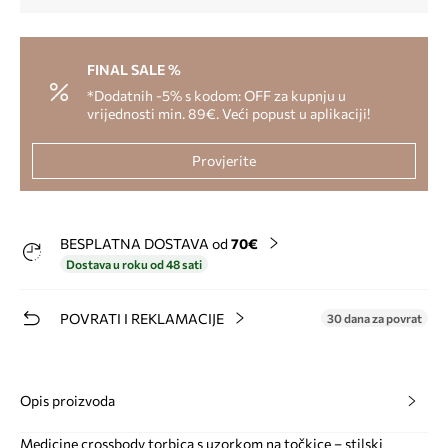
FINAL SALE %
*Dodatnih -5% s kodom: OFF za kupnju u
vrijednosti min. 89€. Veći popust u aplikaciji!
Provjerite
BESPLATNA DOSTAVA od
70€
Dostava u roku od 48 sati
POVRATI I REKLAMACIJE
30 dana za povrat
Opis proizvoda
Medicine crossbody torbica s uzorkom na točkice – stilski