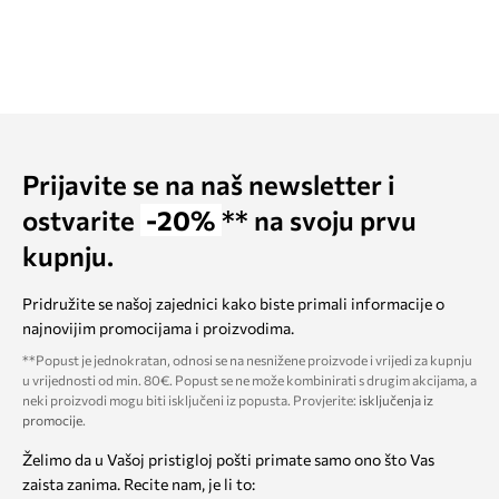
Prijavite se na naš newsletter i
ostvarite
-20%
** na svoju prvu
kupnju.
Pridružite se našoj zajednici kako biste primali informacije o
najnovijim promocijama i proizvodima.
**Popust je jednokratan, odnosi se na nesnižene proizvode i vrijedi za kupnju
u vrijednosti od min. 80€. Popust se ne može kombinirati s drugim akcijama, a
neki proizvodi mogu biti isključeni iz popusta. Provjerite:
isključenja iz
promocije
.
Želimo da u Vašoj pristigloj pošti primate samo ono što Vas
zaista zanima. Recite nam, je li to: