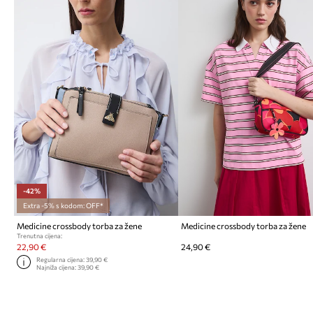
-42%
Extra -5% s kodom: OFF*
Medicine crossbody torba za žene
Medicine crossbody torba za žene
Trenutna cijena:
22,90 €
24,90 €
Regularna cijena:
39,90 €
Najniža cijena:
39,90 €