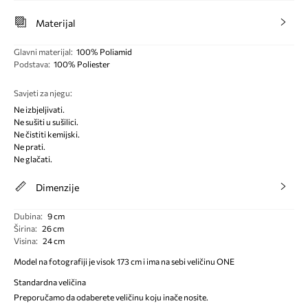
Materijal
Glavni materijal
:
100% Poliamid
Podstava
:
100% Poliester
Savjeti za njegu
:
Ne izbjeljivati.
Ne sušiti u sušilici.
Ne čistiti kemijski.
Ne prati.
Ne glačati.
Dimenzije
Dubina
:
9 cm
Širina
:
26 cm
Visina
:
24 cm
Model na fotografiji je visok 173 cm i ima na sebi veličinu ONE
Standardna veličina
Preporučamo da odaberete veličinu koju inače nosite.