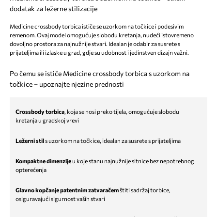
dodatak za ležerne stilizacije
Medicine crossbody torbica ističe se uzorkom na točkice i podesivim
remenom. Ovaj model omogućuje slobodu kretanja, nudeći istovremeno
dovoljno prostora za najnužnije stvari. Idealan je odabir za susrete s
prijateljima ili izlaske u grad, gdje su udobnost i jedinstven dizajn važni.
Po čemu se ističe Medicine crossbody torbica s uzorkom na
točkice – upoznajte njezine prednosti
Crossbody torbica
, koja se nosi preko tijela, omogućuje slobodu
kretanja u gradskoj vrevi
Ležerni stil
s uzorkom na točkice, idealan za susrete s prijateljima
Kompaktne dimenzije
u koje stanu najnužnije sitnice bez nepotrebnog
opterećenja
Glavno kopčanje patentnim zatvaračem
štiti sadržaj torbice,
osiguravajući sigurnost vaših stvari