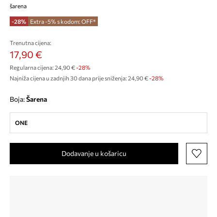
šarena
-28%
Extra -5% s kodom: OFF*
Trenutna cijena:
17,90 €
Regularna cijena:
24,90 €
-28%
Najniža cijena u zadnjih 30 dana prije sniženja:
24,90 €
 -28%
Boja:
šarena
ONE
Dodavanje u košaricu