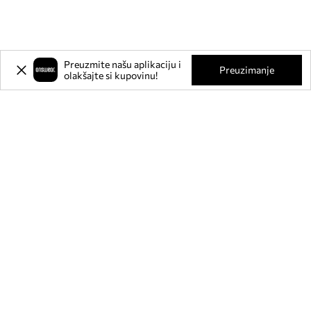
Preuzmite našu aplikaciju i
Preuzimanje
olakšajte si kupovinu!
Prijavite se na naš newsletter i
ostvarite
-20%
** na svoju prvu
kupnju.