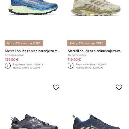
Extra -5% s kodom: OFF*
Extra -5% s kodom: OFF*
Merrell obuća za planinarenje za muškarce AGILITY PEAK 6
Merrell obuća za planinarenje za muškarce MOAB SPEED 2
Trenutna cijena:
Trenutna cijena:
129,90 €
119,90 €
Regularna cijena:
169,90 €
Regularna cijena:
139,90 €
Najniža cijena:
139,90 €
Najniža cijena:
125,90 €