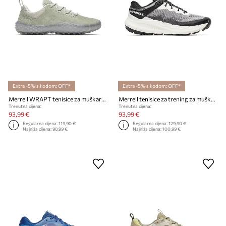
Extra -5% s kodom: OFF*
Extra -5% s kodom: OFF*
Merrell WRAPT tenisice za muškarce kožne
Merrell tenisice za trening za muškarce NOVA 4
Trenutna cijena:
Trenutna cijena:
93,99 €
93,99 €
Regularna cijena:
119,90 €
Regularna cijena:
129,90 €
Najniža cijena:
98,99 €
Najniža cijena:
100,99 €