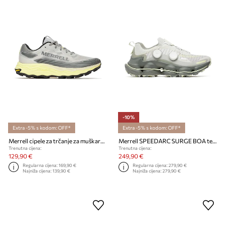
-10%
Extra -5% s kodom: OFF*
Extra -5% s kodom: OFF*
Merrell cipele za trčanje za muškarce AGILITY PEAK 6
Merrell SPEEDARC SURGE BOA tenisice za muškarce
Trenutna cijena:
Trenutna cijena:
129,90 €
249,90 €
Regularna cijena:
169,90 €
Regularna cijena:
279,90 €
Najniža cijena:
139,90 €
Najniža cijena:
279,90 €