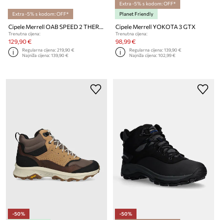
Extra -5% s kodom: OFF*
Extra -5% s kodom: OFF*
Planet Friendly
Cipele Merrell OAB SPEED 2 THERMO
Cipele Merrell YOKOTA 3 GTX
Trenutna cijena:
Trenutna cijena:
129,90 €
98,99 €
Regularna cijena:
219,90 €
Regularna cijena:
139,90 €
Najniža cijena:
139,90 €
Najniža cijena:
102,99 €
-50%
-50%