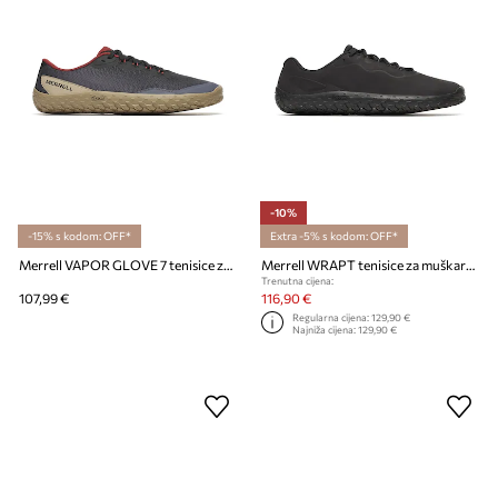
-10%
-15% s kodom: OFF*
Extra -5% s kodom: OFF*
Merrell VAPOR GLOVE 7 tenisice za muškarce
Merrell WRAPT tenisice za muškarce od kože
Trenutna cijena:
107,99 €
116,90 €
Regularna cijena:
129,90 €
Najniža cijena:
129,90 €