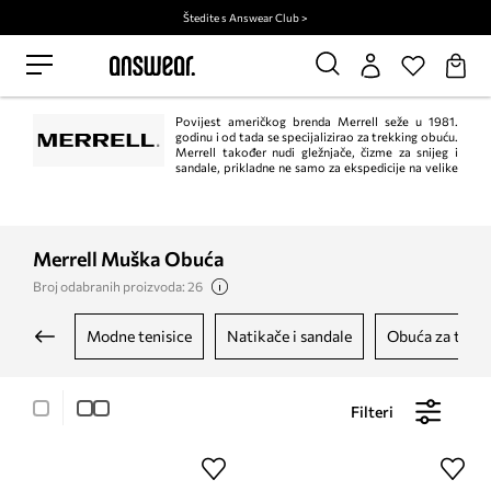
Štedite s Answear Club >
Povijest američkog brenda Merrell seže u 1981.
godinu i od tada se specijalizirao za trekking obuću.
Merrell također nudi gležnjače, čizme za snijeg i
sandale, prikladne ne samo za ekspedicije na velike
visine. Sve proizvode marke karakterizira izvrsna kvaliteta i pažnja posvećena
najsitnijim detaljima.
Merrell Muška Obuća
Broj odabranih proizvoda: 26
modne tenisice
natikače i sandale
obuća za trek
Filteri