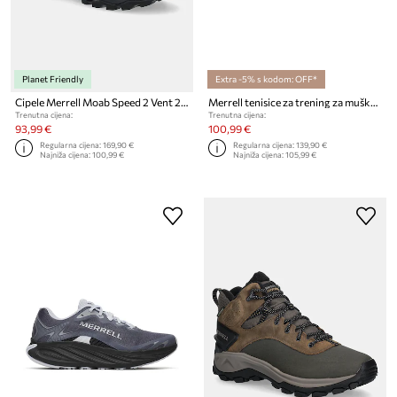
Planet Friendly
Extra -5% s kodom: OFF*
Cipele Merrell Moab Speed 2 Vent 2k SE
Merrell tenisice za trening za muškarce PROMORPH
Trenutna cijena:
Trenutna cijena:
93,99 €
100,99 €
Regularna cijena:
169,90 €
Regularna cijena:
139,90 €
Najniža cijena:
100,99 €
Najniža cijena:
105,99 €