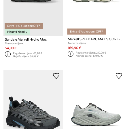
Extra -5% s kodom: OFF*
Extra -5% s kodom: OFF*
Planet Friendly
Merrell SPEEDARC MATIS GORE-TEX cipele za muškarce
Sandale Merrell Hydro Moc
Trenutna cijena:
Trenutna cijena:
169,90 €
54,99 €
Regularna cijena:
219,90 €
Regularna cijena:
66,90 €
Najniža cijena:
179,90 €
Najniža cijena:
58,99 €