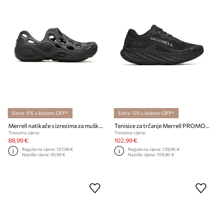
Extra -5% s kodom: OFF*
Extra -5% s kodom: OFF*
Merrell natikače s izrezima za muškarce Hydro Next Gen Moc
Tenisice za trčanje Merrell PROMORPH
Trenutna cijena:
Trenutna cijena:
88,99 €
102,99 €
Regularna cijena:
107,99 €
Regularna cijena:
139,90 €
Najniža cijena:
93,99 €
Najniža cijena:
109,90 €