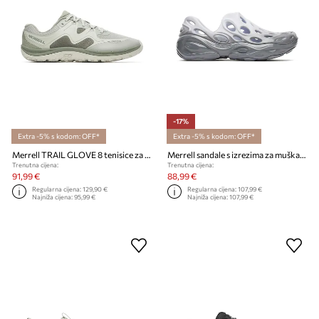
-17%
Extra -5% s kodom: OFF*
Extra -5% s kodom: OFF*
Merrell TRAIL GLOVE 8 tenisice za muškarce
Merrell sandale s izrezima za muškarce HYDRO NEXT GEN MOC SE
Trenutna cijena:
Trenutna cijena:
91,99 €
88,99 €
Regularna cijena:
129,90 €
Regularna cijena:
107,99 €
Najniža cijena:
95,99 €
Najniža cijena:
107,99 €