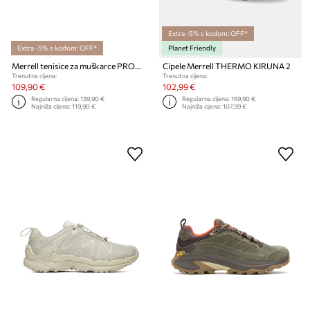
Extra -5% s kodom: OFF*
Extra -5% s kodom: OFF*
Planet Friendly
Merrell tenisice za muškarce PROMORPH
Cipele Merrell THERMO KIRUNA 2
Trenutna cijena:
Trenutna cijena:
109,90 €
102,99 €
Regularna cijena:
139,90 €
Regularna cijena:
169,90 €
Najniža cijena:
119,90 €
Najniža cijena:
107,99 €