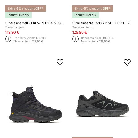
Extra -5% s kodom: OFF*
Extra -5% s kodom: OFF*
Planet Friendly
Planet Friendly
Cipele Merrell CHAM REDUX STORM GTX
Cipele Merrell MOAB SPEED 2 LTR
Trenutna cijena:
Trenutna cijena:
119,90 €
129,90 €
Regularna cijena:
179,90 €
Regularna cijena:
189,90 €
Najniža cijena:
129,90 €
Najniža cijena:
139,90 €