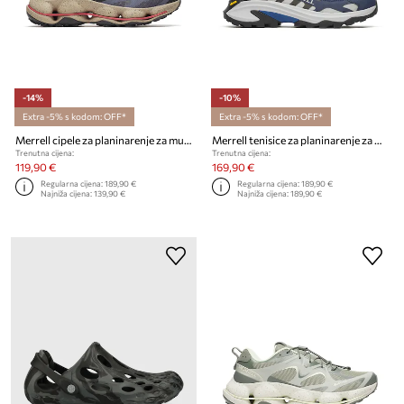
-14%
-10%
Extra -5% s kodom: OFF*
Extra -5% s kodom: OFF*
Merrell cipele za planinarenje za muškarce SPEEDARC MATIS
Merrell tenisice za planinarenje za muškarce MOAB SPEED 2 GORE-TEX
Trenutna cijena:
Trenutna cijena:
119,90 €
169,90 €
Regularna cijena:
189,90 €
Regularna cijena:
189,90 €
Najniža cijena:
139,90 €
Najniža cijena:
189,90 €