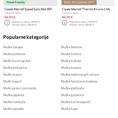
Planet Friendly
Extra -5% s kodom: OFF*
Cipele Merrell Speed Solo Mid WP
Cipele Merrell Thermo Kiruna 2 Mid Waterproof
Trenutna cijena:
Trenutna cijena:
94,90 €
84,95 €
Regularna cijena:
189,90 €
Regularna cijena:
169,90 €
Najniža cijena:
189,90 €
Najniža cijena:
169,90 €
Popularne kategorije
Muške čarape
Muške šilterice
Muška pidžama
Muske torbice
Muški kucni ogrtač
Muške košulje
Muške bokserice
Muške kupaće
Muški prsluci
Muške majice dugih rukava
Muški kaputi
Muške tenisice za hodanje
Muški prsluci za kosulje
Muške gležnjače
Muške japanke
Muške gojzerice
Muške natikače
Muške kućne papuče
Muške sandale
Muške kape