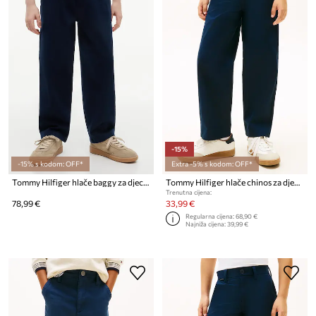
-15%
-15% s kodom: OFF*
Extra -5% s kodom: OFF*
Tommy Hilfiger hlače baggy za djecu BAGGY
Tommy Hilfiger hlače chinos za djecu od pamuka s elastanom
Trenutna cijena:
78,99 €
33,99 €
Regularna cijena:
68,90 €
Najniža cijena:
39,99 €