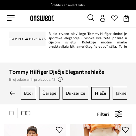
Štedite s Answear Club >
Bijelo-crveno-plavi logo Tommy Hilfiger simbol je
sportske elegancije i visoke kvalitete priznat u
cijelom svijetu. Kolekcije modne marke
predstavljaju bit američkog "preppy" stila. To je
klasik u trenutnom, modernom izdanju. Istodobno, Tommy Hilfiger jedan je od
vodećih lifestyle modnih marki s ​​više od 1.000 trgovina u 90 zemalja.
Tommy Hilfiger Dječje Elegantne hlače
Broj odabranih proizvoda: 13
bodi
čarape
dukserice
hlače
jakne i ka
Filteri