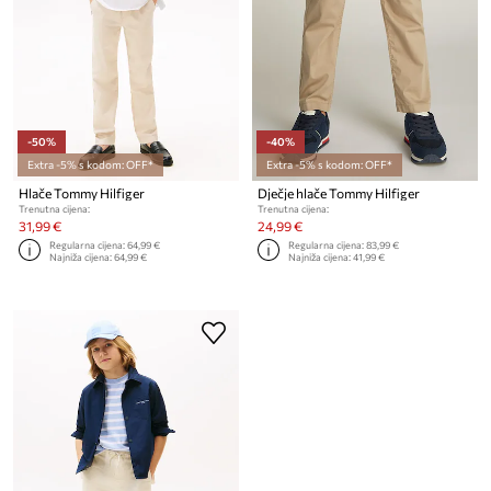
-50%
-40%
Extra -5% s kodom: OFF*
Extra -5% s kodom: OFF*
Hlače Tommy Hilfiger
Dječje hlače Tommy Hilfiger
Trenutna cijena:
Trenutna cijena:
31,99 €
24,99 €
Regularna cijena:
64,99 €
Regularna cijena:
83,99 €
Najniža cijena:
64,99 €
Najniža cijena:
41,99 €