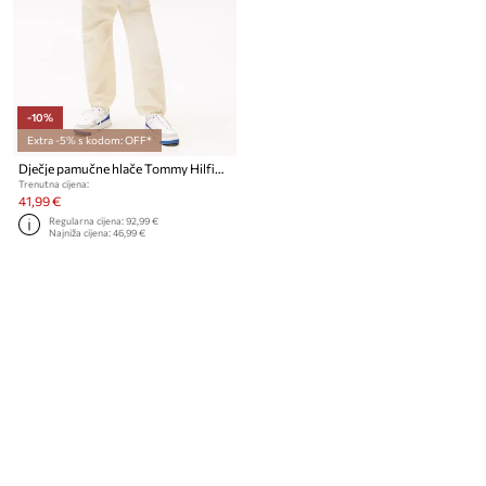
-10%
Extra -5% s kodom: OFF*
Dječje pamučne hlače Tommy Hilfiger
Trenutna cijena:
41,99 €
Regularna cijena:
92,99 €
Najniža cijena:
46,99 €