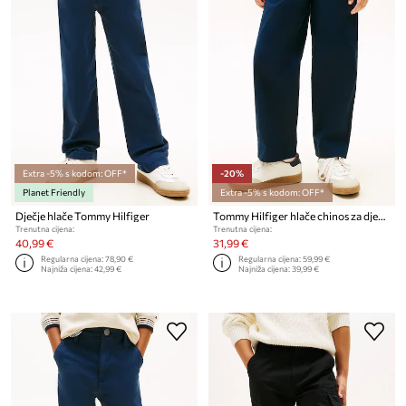
Extra -5% s kodom: OFF*
-20%
Planet Friendly
Extra -5% s kodom: OFF*
Dječje hlače Tommy Hilfiger
Tommy Hilfiger hlače chinos za djecu od pamuka
Trenutna cijena:
Trenutna cijena:
40,99 €
31,99 €
Regularna cijena:
78,90 €
Regularna cijena:
59,99 €
Najniža cijena:
42,99 €
Najniža cijena:
39,99 €