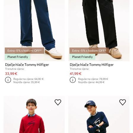
Extra -5% s kodom: OFF*
Extra -5% s kodom: OFF*
Planet Friendly
Planet Friendly
Dječje hlače Tommy Hilfiger
Dječje hlače Tommy Hilfiger
Trenutna cijena:
Trenutna cijena:
33,99 €
41,99 €
Regularna cijena:
64,90 €
Regularna cijena:
78,99 €
Najniža cijena:
35,99 €
Najniža cijena:
44,99 €