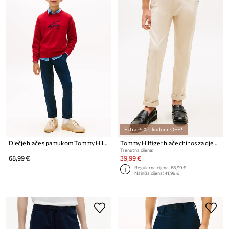
Extra -5% s kodom: OFF*
Dječje hlače s pamukom Tommy Hilfiger
Tommy Hilfiger hlače chinos za djecu od pamuka
Trenutna cijena:
68,99 €
39,99 €
Regularna cijena:
68,99 €
Najniža cijena:
41,99 €