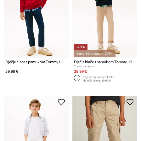
-20%
Extra -5% s kodom: OFF*
Dječje hlače s pamukom Tommy Hilfiger
Dječje hlače s pamukom Tommy Hilfiger
Trenutna cijena:
59,99 €
39,99 €
Regularna cijena:
71,99 €
Najniža cijena:
49,99 €