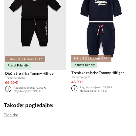
Extra -5% s kodom: OFF*
Extra -5% s kodom: OFF*
Planet Friendly
Planet Friendly
Trenirka za bebe Tommy Hilfiger
Dječja trenirka Tommy Hilfiger
Trenutna cijena:
Trenutna cijena:
46,99 €
66,99 €
Regularna cijena:
102,90 €
Regularna cijena:
103,99 €
Najniža cijena:
51,45 €
Najniža cijena:
69,99 €
Također pogledajte:
Trenirke