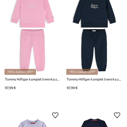
-15% s kodom: OFF*
-15% s kodom: OFF*
Tommy Hilfiger komplet trenirka za bebe s pamukom
Tommy Hilfiger komplet trenirka za bebe s pamukom
97,99 €
97,99 €