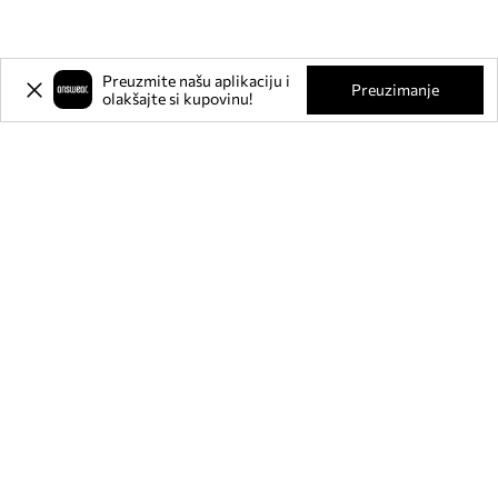
Preuzmite našu aplikaciju i
Preuzimanje
olakšajte si kupovinu!
Prijavite se na naš newsletter i
ostvarite
-20%
** na svoju prvu
kupnju.
Pridružite se našoj zajednici kako biste primali informacije o