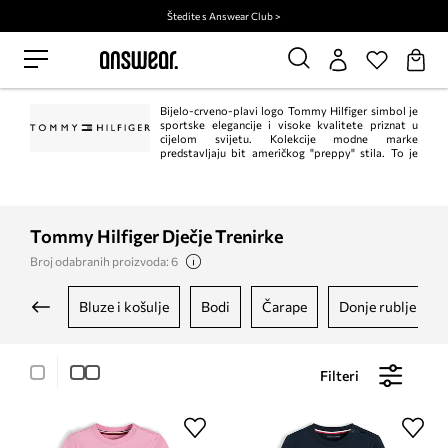
Štedite s Answear Club >
Bijelo-crveno-plavi logo Tommy Hilfiger simbol je
sportske elegancije i visoke kvalitete priznat u
cijelom svijetu. Kolekcije modne marke
predstavljaju bit američkog "preppy" stila. To je
klasik u trenutnom, modernom izdanju. Istodobno, Tommy Hilfiger jedan je od
vodećih lifestyle modnih marki s ​​više od 1.000 trgovina u 90 zemalja.
Tommy Hilfiger Dječje Trenirke
Broj odabranih proizvoda: 6
bluze i košulje
bodi
čarape
donje rublje
Filteri