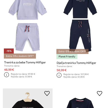
-15%
Extra -5% s kodom: OFF*
Extra -5% s kodom: OFF*
Planet Friendly
Trenirka za bebe Tommy Hilfiger
Dječja trenirka Tommy Hilfiger
Trenutna cijena:
Trenutna cijena:
48,99 €
58,99 €
Regularna cijena:
97,90 €
Regularna cijena:
107,99 €
Najniža cijena:
57,99 €
Najniža cijena:
61,99 €