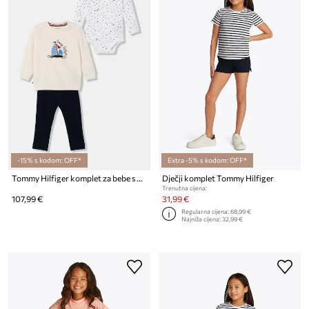
-15% s kodom: OFF*
Extra -5% s kodom: OFF*
Tommy Hilfiger komplet za bebe s pamukom
Dječji komplet Tommy Hilfiger
Trenutna cijena:
107,99 €
31,99 €
Regularna cijena:
68,99 €
Najniža cijena:
32,99 €