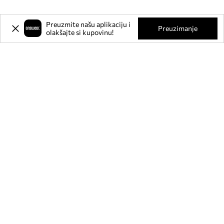
Preuzmite našu aplikaciju i
Preuzimanje
olakšajte si kupovinu!
Prijavite se na naš newsletter i
ostvarite
-20%
** na svoju prvu
kupnju.
Pridružite se našoj zajednici kako biste primali informacije o
najnovijim promocijama i proizvodima.