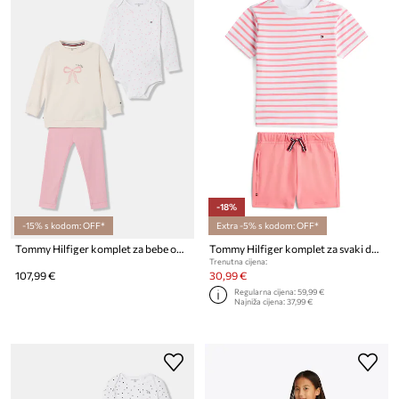
-18%
-15% s kodom: OFF*
Extra -5% s kodom: OFF*
Tommy Hilfiger komplet za bebe od pamuka s elastanom
Tommy Hilfiger komplet za svaki dan za djecu od pamuka
Trenutna cijena:
107,99 €
30,99 €
Regularna cijena:
59,99 €
Najniža cijena:
37,99 €