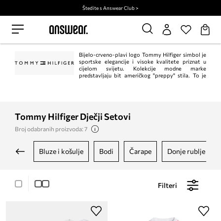
Štedite s Answear Club >
Bijelo-crveno-plavi logo Tommy Hilfiger simbol je
sportske elegancije i visoke kvalitete priznat u
cijelom svijetu. Kolekcije modne marke
predstavljaju bit američkog "preppy" stila. To je
klasik u trenutnom, modernom izdanju. Istodobno, Tommy Hilfiger jedan je od
vodećih lifestyle modnih marki s ​​više od 1.000 trgovina u 90 zemalja.
Tommy Hilfiger Dječji Setovi
Broj odabranih proizvoda: 7
bluze i košulje
bodi
čarape
donje rublje
Filteri