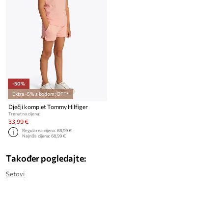
-50%
Extra -5% s kodom: OFF*
Dječji komplet Tommy Hilfiger
Trenutna cijena:
33,99 €
Regularna cijena:
68,99 €
Najniža cijena:
68,99 €
Također pogledajte:
Setovi