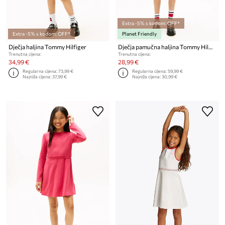
Extra -5% s kodom: OFF*
Extra -5% s kodom: OFF*
Planet Friendly
Dječja haljina Tommy Hilfiger
Dječja pamučna haljina Tommy Hilfiger
Trenutna cijena:
Trenutna cijena:
34,99 €
28,99 €
Regularna cijena:
73,99 €
Regularna cijena:
59,99 €
Najniža cijena:
37,99 €
Najniža cijena:
30,99 €