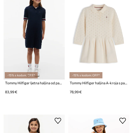
-15% s kodom: OFF*
-15% s kodom: OFF*
Tommy Hilfiger ljetna haljina od pamuka
Tommy Hilfiger haljina A-kroja s pamukom
83,99 €
78,99 €