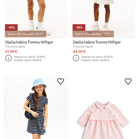
-14%
-18%
Extra -5% s kodom: OFF*
Extra -5% s kodom: OFF*
Dječja haljina Tommy Hilfiger
Dječja haljina Tommy Hilfiger
Trenutna cijena:
Trenutna cijena:
41,99 €
44,99 €
Regularna cijena:
78,99 €
Regularna cijena:
87,90 €
Najniža cijena:
48,99 €
Najniža cijena:
54,99 €