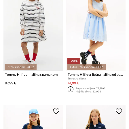
-20%
-15% s kodom: OFF*
Extra -5% s kodom: OFF*
Tommy Hilfiger haljina s pamukom
Tommy Hilfiger ljetna haljina od pamuka
Trenutna cijena:
87,99 €
41,99 €
Regularna cijena:
73,99 €
Najniža cijena:
52,99 €