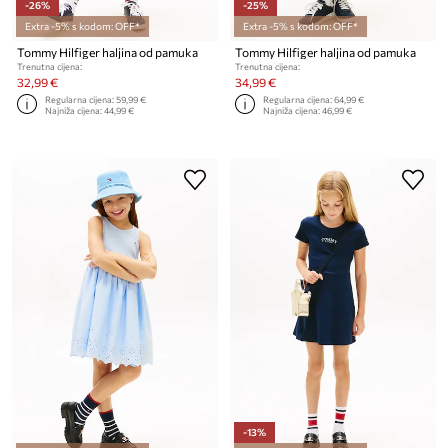
-26%
-25%
Extra -5% s kodom: OFF*
Extra -5% s kodom: OFF*
Tommy Hilfiger haljina od pamuka
Tommy Hilfiger haljina od pamuka
Trenutna cijena:
Trenutna cijena:
32,99 €
34,99 €
Regularna cijena:
59,99 €
Regularna cijena:
64,99 €
Najniža cijena:
44,99 €
Najniža cijena:
46,99 €
-13%