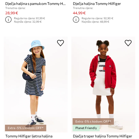
Dječja haljina s pamukom Tommy Hilfiger
Dječja haljina Tommy Hilfiger
Trenutna cijena:
Trenutna cijena:
28,99 €
44,99 €
Regularna cijena:
61,99 €
Regularna cijena:
92,90 €
Najniža cijena:
32,99 €
Najniža cijena:
48,99 €
Extra -5% s kodom: OFF*
Extra -5% s kodom: OFF*
Planet Friendly
Tommy Hilfiger ljetna haljina
Dječja traper haljina Tommy Hilfiger