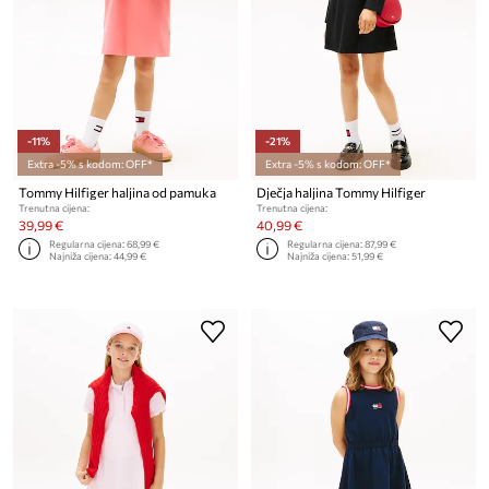
-11%
-21%
Extra -5% s kodom: OFF*
Extra -5% s kodom: OFF*
Tommy Hilfiger haljina od pamuka
Dječja haljina Tommy Hilfiger
Trenutna cijena:
Trenutna cijena:
39,99 €
40,99 €
Regularna cijena:
68,99 €
Regularna cijena:
87,99 €
Najniža cijena:
44,99 €
Najniža cijena:
51,99 €