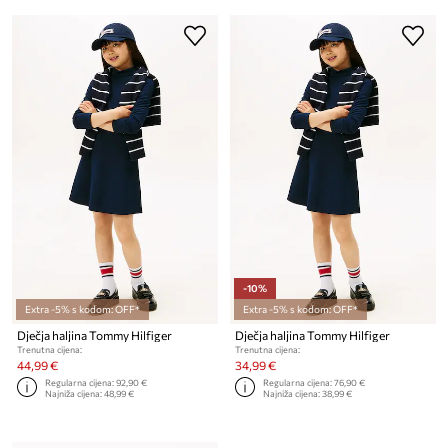
-10%
Extra -5% s kodom: OFF*
Extra -5% s kodom: OFF*
Dječja haljina Tommy Hilfiger
Dječja haljina Tommy Hilfiger
Trenutna cijena:
Trenutna cijena:
44,99 €
34,99 €
Regularna cijena:
92,90 €
Regularna cijena:
76,90 €
Najniža cijena:
48,99 €
Najniža cijena:
38,99 €