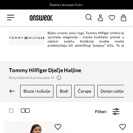
Štedite s Answear Club >
Bijelo-crveno-plavi logo Tommy Hilfiger simbol je
sportske elegancije i visoke kvalitete priznat u
cijelom svijetu. Kolekcije modne marke
predstavljaju bit američkog "preppy" stila. To je
klasik u trenutnom, modernom izdanju. Istodobno, Tommy Hilfiger jedan je od
vodećih lifestyle modnih marki s ​​više od 1.000 trgovina u 90 zemalja.
Tommy Hilfiger Dječje Haljine
Broj odabranih proizvoda: 41
bluze i košulje
bodi
čarape
donje rublje
Filteri