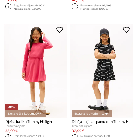
Regularna cijena:
64,99 €
Regularna cijena:
97,99 €
Najniža cijena:
32,99 €
Najniža cijena:
49,99 €
-10%
Extra -5% s kodom: OFF*
Extra -5% s kodom: OFF*
Dječja haljina Tommy Hilfiger
Dječja haljina s pamukom Tommy Hilfiger
Trenutna cijena:
Trenutna cijena:
35,99 €
32,99 €
Regularna cijena:
73,99 €
Regularna cijena:
71,99 €