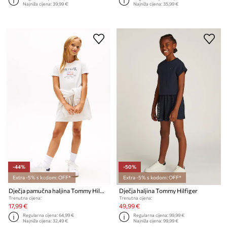
Najniža cijena:
39,99 €
Najniža cijena:
35,99 €
-44%
-50%
Extra -5% s kodom: OFF*
Extra -5% s kodom: OFF*
Dječja pamučna haljina Tommy Hilfiger
Dječja haljina Tommy Hilfiger
Trenutna cijena:
Trenutna cijena:
17,99 €
49,99 €
Regularna cijena:
64,99 €
Regularna cijena:
99,99 €
Najniža cijena:
32,49 €
Najniža cijena:
99,99 €