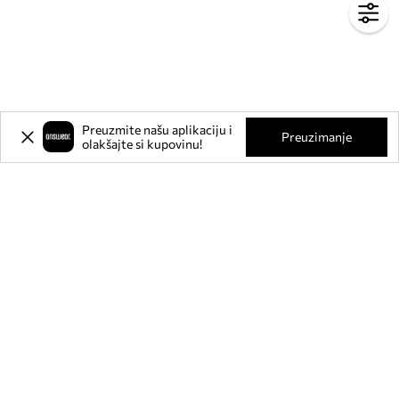
Preuzmite našu aplikaciju i
Preuzimanje
olakšajte si kupovinu!
Prijavite se na naš newsletter i
ostvarite
-20%
** na svoju prvu