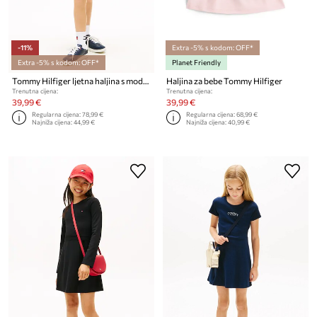
-11%
Extra -5% s kodom: OFF*
Extra -5% s kodom: OFF*
Planet Friendly
Tommy Hilfiger ljetna haljina s modalom
Haljina za bebe Tommy Hilfiger
Trenutna cijena:
Trenutna cijena:
39,99 €
39,99 €
Regularna cijena:
78,99 €
Regularna cijena:
68,99 €
Najniža cijena:
44,99 €
Najniža cijena:
40,99 €