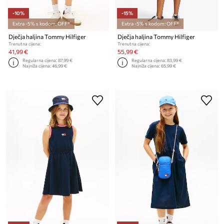
-10%
-15%
Extra -5% s kodom: OFF*
Extra -5% s kodom: OFF*
Dječja haljina Tommy Hilfiger
Dječja haljina Tommy Hilfiger
Trenutna cijena:
Trenutna cijena:
41,99 €
55,99 €
Regularna cijena:
87,99 €
Regularna cijena:
83,99 €
Najniža cijena:
46,99 €
Najniža cijena:
65,99 €