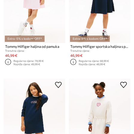
Extra -5% s kodom: OFF*
Extra -5% s kodom: OFF*
Tommy Hilfiger haljina od pamuka
Tommy Hilfiger sportska haljina s pamukom
Trenutna cijena:
Trenutna cijena:
46,99 €
46,99 €
Regularna cijena:
78,99 €
Regularna cijena:
68,99 €
Najniža cijena:
49,99 €
Najniža cijena:
48,99 €