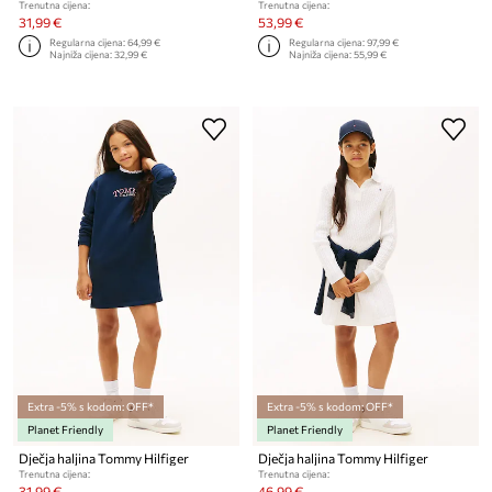
Trenutna cijena:
Trenutna cijena:
31,99 €
53,99 €
Regularna cijena:
64,99 €
Regularna cijena:
97,99 €
Najniža cijena:
32,99 €
Najniža cijena:
55,99 €
Extra -5% s kodom: OFF*
Extra -5% s kodom: OFF*
Planet Friendly
Planet Friendly
Dječja haljina Tommy Hilfiger
Dječja haljina Tommy Hilfiger
Trenutna cijena:
Trenutna cijena:
31,99 €
46,99 €