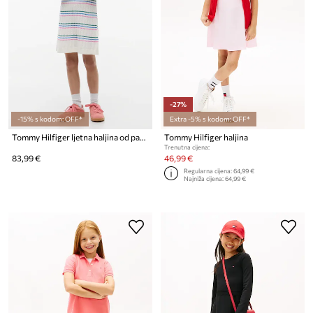
-27%
-15% s kodom: OFF*
Extra -5% s kodom: OFF*
Tommy Hilfiger ljetna haljina od pamuka
Tommy Hilfiger haljina
Trenutna cijena:
83,99 €
46,99 €
Regularna cijena:
64,99 €
Najniža cijena:
64,99 €