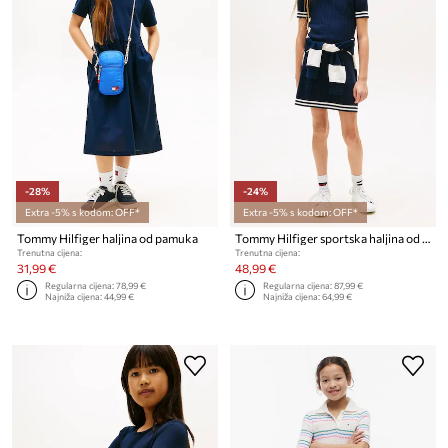
-28%
-24%
Extra -5% s kodom: OFF*
Extra -5% s kodom: OFF*
Tommy Hilfiger haljina od pamuka
Tommy Hilfiger sportska haljina od pamuka
Trenutna cijena:
Trenutna cijena:
31,99 €
48,99 €
Regularna cijena:
78,99 €
Regularna cijena:
87,99 €
Najniža cijena:
44,99 €
Najniža cijena:
64,99 €