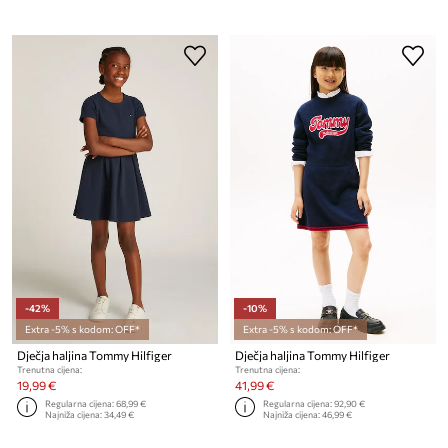
-42%
-10%
Extra -5% s kodom: OFF*
Extra -5% s kodom: OFF*
Dječja haljina Tommy Hilfiger
Dječja haljina Tommy Hilfiger
Trenutna cijena:
Trenutna cijena:
19,99 €
41,99 €
Regularna cijena:
68,99 €
Regularna cijena:
92,90 €
Najniža cijena:
34,49 €
Najniža cijena:
46,99 €