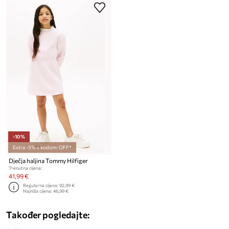
-10%
Extra -5% s kodom: OFF*
Dječja haljina Tommy Hilfiger
Trenutna cijena:
41,99 €
Regularna cijena:
92,99 €
Najniža cijena:
46,99 €
Također pogledajte: