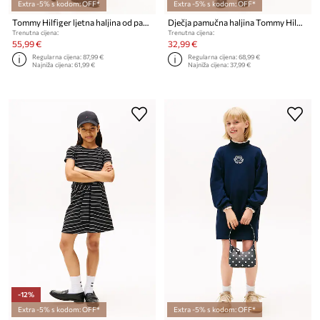
Extra -5% s kodom: OFF*
Extra -5% s kodom: OFF*
Tommy Hilfiger ljetna haljina od pamuka
Dječja pamučna haljina Tommy Hilfiger
Trenutna cijena:
Trenutna cijena:
55,99 €
32,99 €
Regularna cijena:
87,99 €
Regularna cijena:
68,99 €
Najniža cijena:
61,99 €
Najniža cijena:
37,99 €
-12%
Extra -5% s kodom: OFF*
Extra -5% s kodom: OFF*