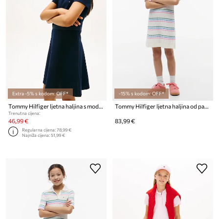
Extra -5% s kodom: OFF*
-15% s kodom: OFF*
Tommy Hilfiger ljetna haljina s modalom
Tommy Hilfiger ljetna haljina od pamuka
Trenutna cijena:
46,99 €
83,99 €
Regularna cijena:
78,99 €
Najniža cijena:
51,99 €