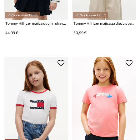
-15% s kodom: OFF*
-15% s kodom: OFF*
Tommy Hilfiger majica dugih rukava za djecu od pamuka
Tommy Hilfiger majica za djecu s pamukom
44,99 €
30,99 €