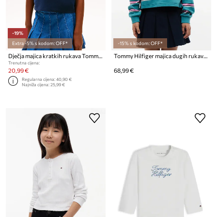
-19%
Extra -5% s kodom: OFF*
-15% s kodom: OFF*
Dječja majica kratkih rukava Tommy Hilfiger
Tommy Hilfiger majica dugih rukava za djecu od pamuka
Trenutna cijena:
20,99 €
68,99 €
Regularna cijena:
40,90 €
Najniža cijena:
25,99 €