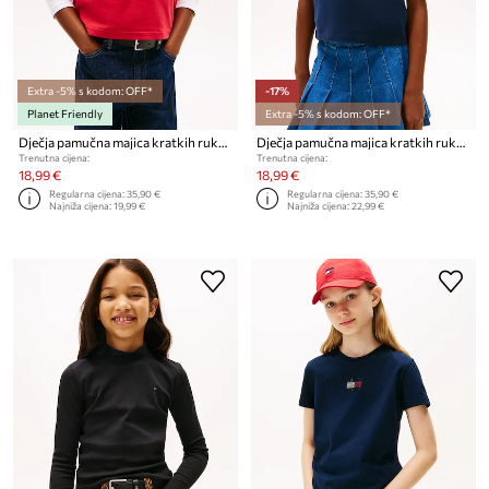
Extra -5% s kodom: OFF*
-17%
Planet Friendly
Extra -5% s kodom: OFF*
Dječja pamučna majica kratkih rukava Tommy Hilfiger
Dječja pamučna majica kratkih rukava Tommy Hilfiger
Trenutna cijena:
Trenutna cijena:
18,99 €
18,99 €
Regularna cijena:
35,90 €
Regularna cijena:
35,90 €
Najniža cijena:
19,99 €
Najniža cijena:
22,99 €