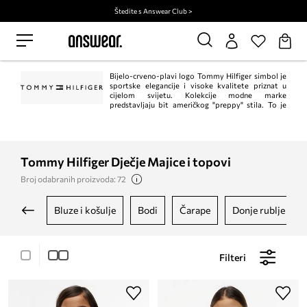
Štedite s Answear Club >
Bijelo-crveno-plavi logo Tommy Hilfiger simbol je
sportske elegancije i visoke kvalitete priznat u
cijelom svijetu. Kolekcije modne marke
predstavljaju bit američkog "preppy" stila. To je
klasik u trenutnom, modernom izdanju. Istodobno, Tommy Hilfiger jedan je od
vodećih lifestyle modnih marki s ​​više od 1.000 trgovina u 90 zemalja.
Tommy Hilfiger Dječje Majice i topovi
Broj odabranih proizvoda: 72
bluze i košulje
bodi
čarape
donje rublje
Filteri