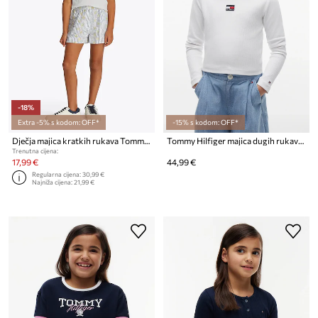
-18%
Extra -5% s kodom: OFF*
-15% s kodom: OFF*
Dječja majica kratkih rukava Tommy Hilfiger
Tommy Hilfiger majica dugih rukava za djecu s pamukom
Trenutna cijena:
17,99 €
44,99 €
Regularna cijena:
30,99 €
Najniža cijena:
21,99 €