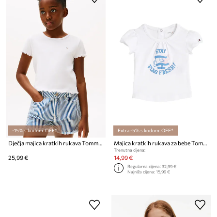
-15% s kodom: OFF*
Extra -5% s kodom: OFF*
Dječja majica kratkih rukava Tommy Hilfiger
Majica kratkih rukava za bebe Tommy Hilfiger
Trenutna cijena:
25,99 €
14,99 €
Regularna cijena:
32,99 €
Najniža cijena:
15,99 €