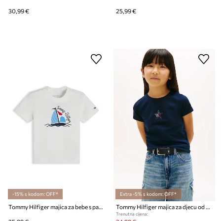
30,99 €
25,99 €
-15% s kodom: OFF*
Extra -5% s kodom: OFF*
Tommy Hilfiger majica za bebe s pamukom
Tommy Hilfiger majica za djecu od pamuka s elastanom
Trenutna cijena: