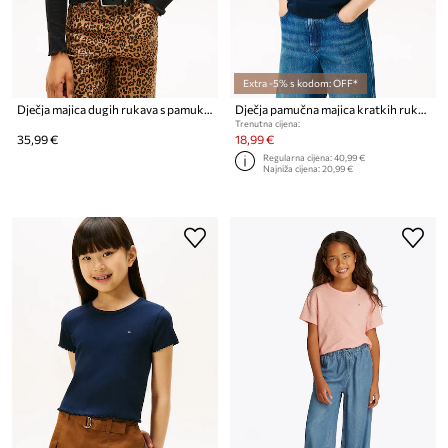
Extra -5% s kodom: OFF*
Dječja majica dugih rukava s pamukom Tommy Hilfiger
Dječja pamučna majica kratkih rukava Tommy Hilfiger
Trenutna cijena:
35,99 €
18,99 €
Regularna cijena:
40,99 €
Najniža cijena:
20,99 €