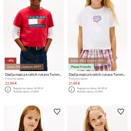
-17%
Extra -5% s kodom: OFF*
Extra -5% s kodom: OFF*
Planet Friendly
Dječja majica kratkih rukava Tommy Hilfiger
Dječja majica kratkih rukava Tommy Hilfiger
Trenutna cijena:
Trenutna cijena:
22,99 €
21,99 €
Regularna cijena:
40,90 €
Regularna cijena:
40,90 €
Najniža cijena:
27,99 €
Najniža cijena:
22,99 €