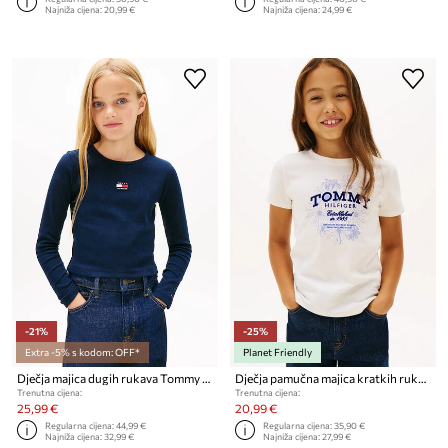
Najniža cijena:
20,99 €
Najniža cijena:
24,99 €
-21%
-25%
Extra -5% s kodom: OFF*
Planet Friendly
Dječja majica dugih rukava Tommy Hilfiger
Dječja pamučna majica kratkih rukava Tommy Hilfiger
Trenutna cijena:
Trenutna cijena:
25,99 €
20,99 €
Regularna cijena:
44,99 €
Regularna cijena:
35,90 €
Najniža cijena:
32,99 €
Najniža cijena:
27,99 €