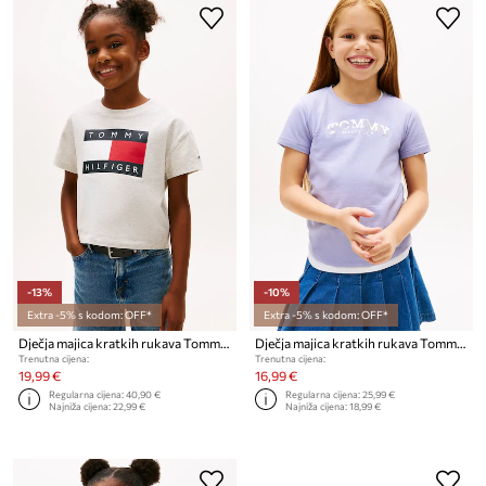
-13%
-10%
Extra -5% s kodom: OFF*
Extra -5% s kodom: OFF*
Dječja majica kratkih rukava Tommy Hilfiger
Dječja majica kratkih rukava Tommy Hilfiger
Trenutna cijena:
Trenutna cijena:
19,99 €
16,99 €
Regularna cijena:
40,90 €
Regularna cijena:
25,99 €
Najniža cijena:
22,99 €
Najniža cijena:
18,99 €