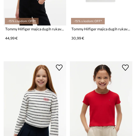
-15% s kodom: OFF*
-15% s kodom: OFF*
Tommy Hilfiger majica dugih rukava za djecu s pamukom
Tommy Hilfiger majica dugih rukava za bebe s pamukom
44,99 €
30,99 €