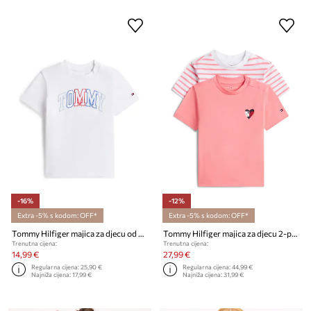
-16%
-12%
Extra -5% s kodom: OFF*
Extra -5% s kodom: OFF*
Tommy Hilfiger majica za djecu od pamuka s elastanom
Tommy Hilfiger majica za djecu 2-pack
Trenutna cijena:
Trenutna cijena:
14,99 €
27,99 €
Regularna cijena:
25,90 €
Regularna cijena:
44,99 €
Najniža cijena:
17,99 €
Najniža cijena:
31,99 €