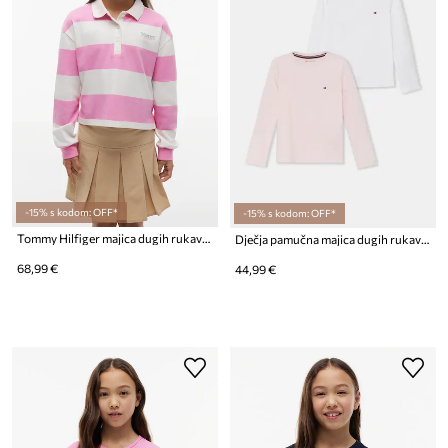
-15% s kodom: OFF*
-15% s kodom: OFF*
Tommy Hilfiger majica dugih rukava za djecu od pamuka
Dječja pamučna majica dugih rukava Tommy Hilfiger 2-pack
68,99 €
44,99 €