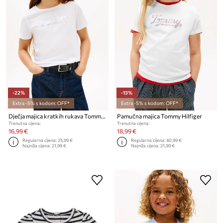
-22%
-13%
Extra -5% s kodom: OFF*
Extra -5% s kodom: OFF*
Dječja majica kratkih rukava Tommy Hilfiger
Pamučna majica Tommy Hilfiger
Trenutna cijena:
Trenutna cijena:
16,99 €
18,99 €
Regularna cijena:
25,99 €
Regularna cijena:
40,99 €
Najniža cijena:
21,99 €
Najniža cijena:
21,99 €