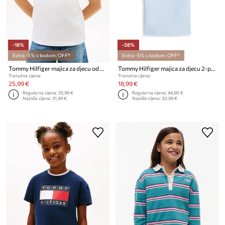
-18%
-38%
Extra -5% s kodom: OFF*
Extra -5% s kodom: OFF*
Tommy Hilfiger majica za djecu od pamuka
Tommy Hilfiger majica za djecu 2-pack
Trenutna cijena:
Trenutna cijena:
25,99 €
18,99 €
Regularna cijena:
35,99 €
Regularna cijena:
44,90 €
Najniža cijena:
31,99 €
Najniža cijena:
30,99 €