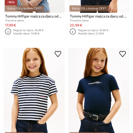
-10%
Extra -5% s kodom: OFF*
Extra -5% s kodom: OFF*
Tommy Hilfiger majica za djecu od pamuka
Tommy Hilfiger majica za djecu od pamuka
Trenutna cijena:
Trenutna cijena:
17,99 €
20,99 €
Regularna cijena:
30,99 €
Regularna cijena:
35,90 €
Najniža cijena:
19,99 €
Najniža cijena:
21,99 €