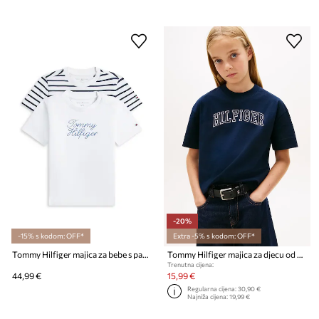
-20%
-15% s kodom: OFF*
Extra -5% s kodom: OFF*
Tommy Hilfiger majica za bebe s pamukom 2-pack
Tommy Hilfiger majica za djecu od pamuka
Trenutna cijena:
44,99 €
15,99 €
Regularna cijena:
30,90 €
Najniža cijena:
19,99 €