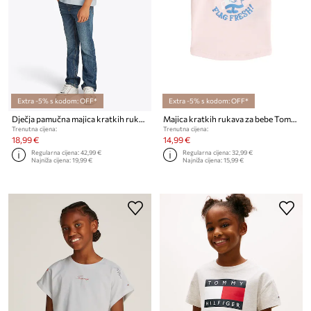
Extra -5% s kodom: OFF*
Extra -5% s kodom: OFF*
Dječja pamučna majica kratkih rukava Tommy Hilfiger
Majica kratkih rukava za bebe Tommy Hilfiger
Trenutna cijena:
Trenutna cijena:
18,99 €
14,99 €
Regularna cijena:
42,99 €
Regularna cijena:
32,99 €
Najniža cijena:
19,99 €
Najniža cijena:
15,99 €