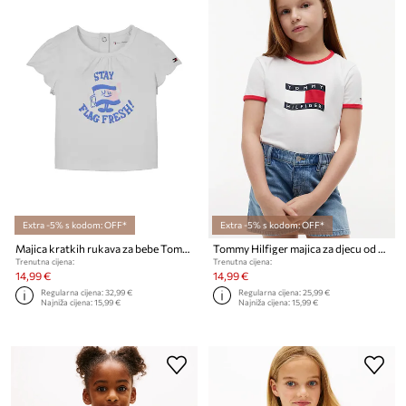
Extra -5% s kodom: OFF*
Extra -5% s kodom: OFF*
Majica kratkih rukava za bebe Tommy Hilfiger
Tommy Hilfiger majica za djecu od pamuka
Trenutna cijena:
Trenutna cijena:
14,99 €
14,99 €
Regularna cijena:
32,99 €
Regularna cijena:
25,99 €
Najniža cijena:
15,99 €
Najniža cijena:
15,99 €