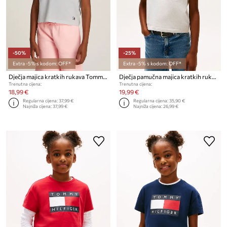
-50%
-25%
Extra -5% s kodom: OFF*
Extra -5% s kodom: OFF*
Dječja majica kratkih rukava Tommy Hilfiger
Dječja pamučna majica kratkih rukava Tommy Hilfiger
Trenutna cijena:
Trenutna cijena:
18,99 €
19,99 €
Regularna cijena:
37,99 €
Regularna cijena:
35,90 €
Najniža cijena:
37,99 €
Najniža cijena:
26,99 €