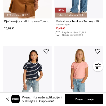
-50%
-15% s kodom: OFF*
Extra -5% s kodom: OFF*
Dječja majica kratkih rukava Tommy Hilfiger
Majica kratkih rukava Tommy Hilfiger
Trenutna cijena:
25,99 €
16,49 €
Regularna cijena:
32,99 €
Najniža cijena:
32,99 €
Preuzmite našu aplikaciju i
Preuzimanje
olakšajte si kupovinu!