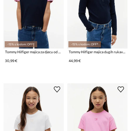
-15% s kodom: OFF*
-15% s kodom: OFF*
Tommy Hilfiger majica za djecu od pamuka
Tommy Hilfiger majica dugih rukava za djecu s pamukom
30,99 €
44,99 €