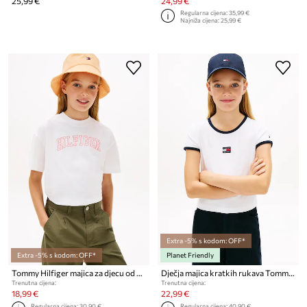
25,99 €
24,99 €
Regularna cijena:
35,99 €
Najniža cijena:
25,99 €
Extra -5% s kodom: OFF*
Extra -5% s kodom: OFF*
Planet Friendly
Tommy Hilfiger majica za djecu od pamuka
Dječja majica kratkih rukava Tommy Hilfiger
Trenutna cijena:
Trenutna cijena:
18,99 €
22,99 €
Regularna cijena:
30,90 €
Regularna cijena:
40,90 €