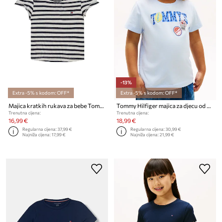
-13%
Extra -5% s kodom: OFF*
Extra -5% s kodom: OFF*
Majica kratkih rukava za bebe Tommy Hilfiger
Tommy Hilfiger majica za djecu od pamuka
Trenutna cijena:
Trenutna cijena:
16,99 €
18,99 €
Regularna cijena:
37,99 €
Regularna cijena:
30,99 €
Najniža cijena:
17,99 €
Najniža cijena:
21,99 €