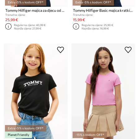
Extra -5% s kodom: OFF*
Extra -5% s kodom: OFF*
Tommy Hilfiger majica za djecu od pamuka
Tommy Hilfiger Basic majica kratkih rukava za djecu
Trenutna cijena:
Trenutna cijena:
25,99 €
15,99 €
Regularna cijena:
40,99 €
Regularna cijena:
25,90 €
Najniža cijena:
27,99 €
Najniža cijena:
16,99 €
Extra -5% s kodom: OFF*
Planet Friendly
-15% s kodom: OFF*