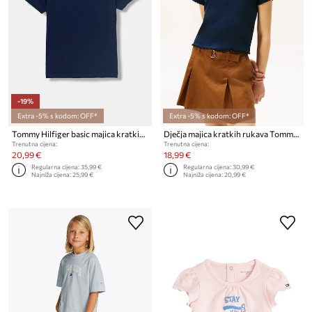
-19%
Extra -5% s kodom: OFF*
Extra -5% s kodom: OFF*
Tommy Hilfiger basic majica kratkih rukava za djecu od pamuka 2-pack
Dječja majica kratkih rukava Tommy Hilfiger
Trenutna cijena:
Trenutna cijena:
20,99 €
18,99 €
Regularna cijena:
35,99 €
Regularna cijena:
30,99 €
Najniža cijena:
25,99 €
Najniža cijena:
20,99 €