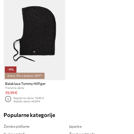
-11%
Extra -5% s kodom: OFF*
Balaklava Tommy Hilfiger
Trenutna cijena:
39,99 €
Regularna cijena:
79,90 €
Najniža cijena:
44,99 €
Popularne kategorije
Ženske pidžame
Japanke