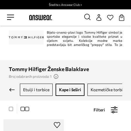
Štedite s Answear Club >
Bijelo-crveno-plavi logo Tommy Hilfiger simbol je
sportske elegancije i visoke kvalitete priznat u
cijelom svijetu. Kolekcije modne marke
predstavljaju bit američkog "preppy" stila. To je
klasik u trenutnom, modernom izdanju. Istodobno, Tommy Hilfiger jedan je od
vodećih lifestyle modnih marki s ​​više od 1.000 trgovina u 90 zemalja.
Tommy Hilfiger Ženske Balaklave
Broj odabranih proizvoda: 1
etuiji i torbice
kape i šeširi
kozmetičke torbice
Filteri