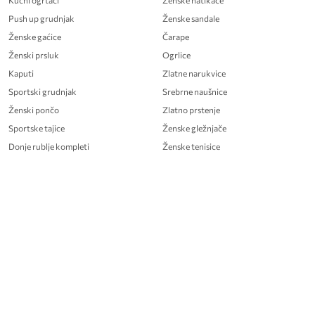
Kućni ogrtači
Ženske natikače
Push up grudnjak
Ženske sandale
Ženske gaćice
Čarape
Ženski prsluk
Ogrlice
Kaputi
Zlatne narukvice
Sportski grudnjak
Srebrne naušnice
Ženski pončo
Zlatno prstenje
Sportske tajice
Ženske gležnjače
Donje rublje kompleti
Ženske tenisice