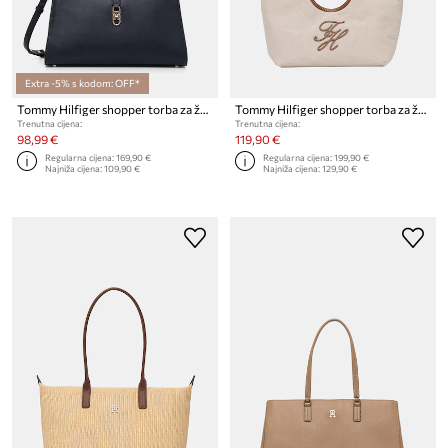
Extra -5% s kodom: OFF*
Tommy Hilfiger shopper torba za žene
Tommy Hilfiger shopper torba za žene lanena SUMMER
Trenutna cijena:
Trenutna cijena:
98,99 €
119,90 €
Regularna cijena:
169,90 €
Regularna cijena:
199,90 €
Najniža cijena:
109,90 €
Najniža cijena:
129,90 €