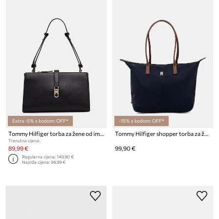
Extra -5% s kodom: OFF*
-15% s kodom: OFF*
Tommy Hilfiger torba za žene od imitacije kože
Tommy Hilfiger shopper torba za žene
Trenutna cijena:
89,99 €
99,90 €
Regularna cijena:
149,90 €
Najniža cijena:
94,99 €