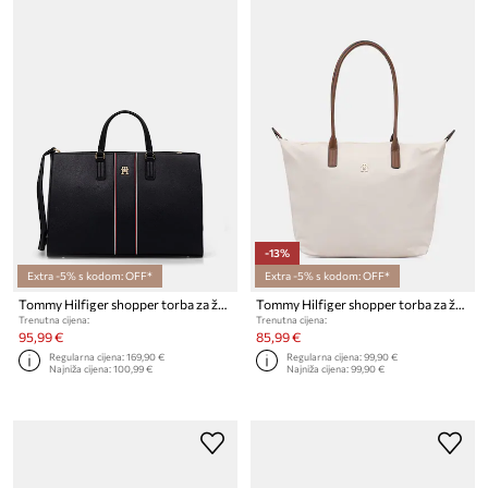
-13%
Extra -5% s kodom: OFF*
Extra -5% s kodom: OFF*
Tommy Hilfiger shopper torba za žene
Tommy Hilfiger shopper torba za žene
Trenutna cijena:
Trenutna cijena:
95,99 €
85,99 €
Regularna cijena:
169,90 €
Regularna cijena:
99,90 €
Najniža cijena:
100,99 €
Najniža cijena:
99,90 €