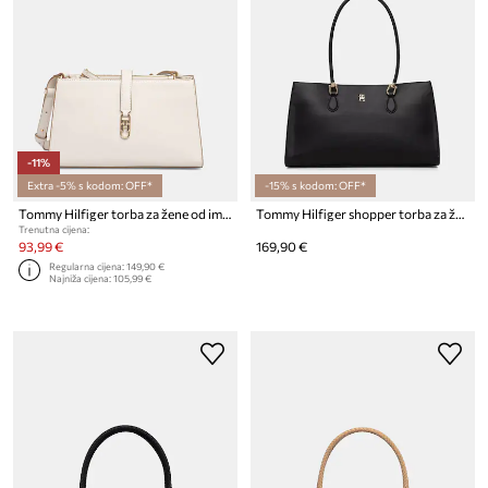
-11%
Extra -5% s kodom: OFF*
-15% s kodom: OFF*
Tommy Hilfiger torba za žene od imitacije kože
Tommy Hilfiger shopper torba za žene od imitacije kože
Trenutna cijena:
93,99 €
169,90 €
Regularna cijena:
149,90 €
Najniža cijena:
105,99 €