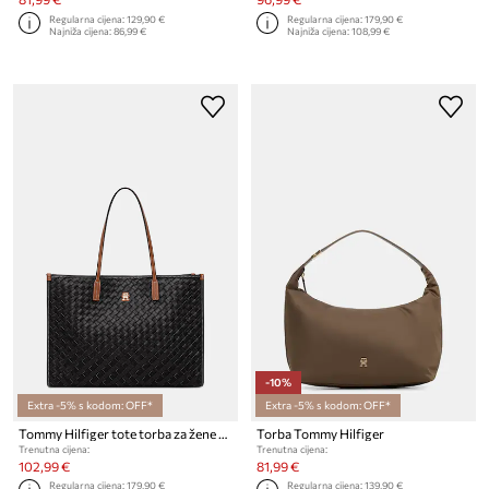
Regularna cijena:
129,90 €
Regularna cijena:
179,90 €
Najniža cijena:
86,99 €
Najniža cijena:
108,99 €
-10%
Extra -5% s kodom: OFF*
Extra -5% s kodom: OFF*
Tommy Hilfiger tote torba za žene od imitacije kože
Torba Tommy Hilfiger
Trenutna cijena:
Trenutna cijena:
102,99 €
81,99 €
Regularna cijena:
179,90 €
Regularna cijena:
139,90 €