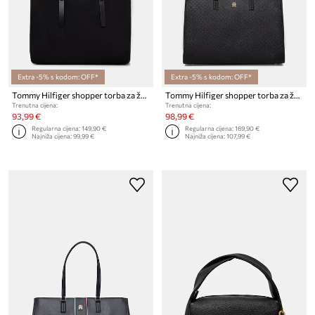
Extra -5% s kodom: OFF*
Extra -5% s kodom: OFF*
Tommy Hilfiger shopper torba za žene
Tommy Hilfiger shopper torba za žene
Trenutna cijena:
Trenutna cijena:
93,99 €
98,99 €
Regularna cijena:
149,90 €
Regularna cijena:
169,90 €
Najniža cijena:
99,99 €
Najniža cijena:
107,99 €