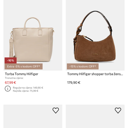
-10%
Extra -5% s kodom: OFF*
-15% s kodom: OFF*
Torba Tommy Hilfiger
Tommy Hilfiger shopper torba ženska od brušene kože
Trenutna cijena:
67,99 €
179,90 €
Regularna cijena:
149,90 €
Najniža cijena:
75,99 €