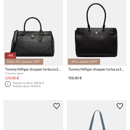
-11%
Extra -5% s kodom: OFF*
-15% s kodom: OFF*
Tommy Hilfiger shopper torba za žene kožna
Tommy Hilfiger shopper torba za žene od imitacije kože
Trenutna cijena:
229,90 €
159,90 €
Regularna cijena:
399,90 €
Najniža cijena:
259,90 €