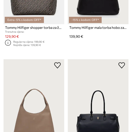
Extra -5% s kodom: OFF*
-15% s kodom: OFF*
Tommy Hilfiger shopper torba za žene
Tommy Hilfiger mala torba hobo za žene od imitacije kože
Trenutna cijena:
129,90 €
139,90 €
Regularna cijena:
199,90 €
Najniža cijena:
139,90 €