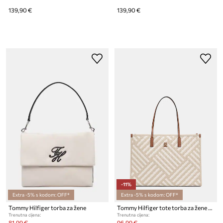
139,90 €
139,90 €
-11%
Extra -5% s kodom: OFF*
Extra -5% s kodom: OFF*
Tommy Hilfiger torba za žene
Tommy Hilfiger tote torba za žene od imitacije kože
Trenutna cijena:
Trenutna cijena:
81,99 €
96,99 €