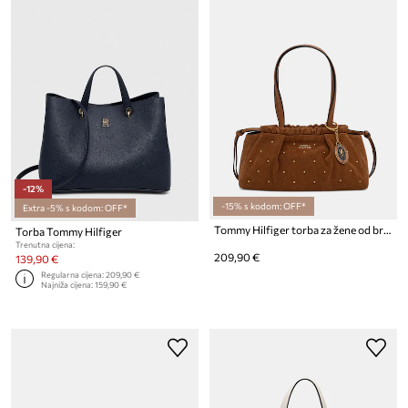
-12%
-15% s kodom: OFF*
Extra -5% s kodom: OFF*
Tommy Hilfiger torba za žene od brušene kože
Torba Tommy Hilfiger
Trenutna cijena:
209,90 €
139,90 €
Regularna cijena:
209,90 €
Najniža cijena:
159,90 €