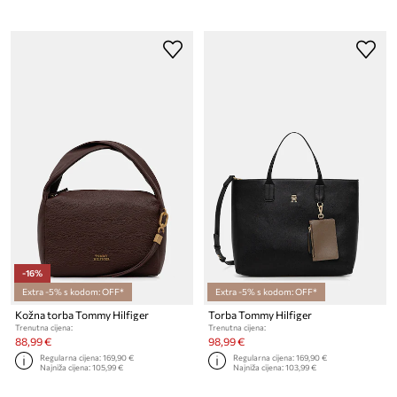
-16%
Extra -5% s kodom: OFF*
Extra -5% s kodom: OFF*
Kožna torba Tommy Hilfiger
Torba Tommy Hilfiger
Trenutna cijena:
Trenutna cijena:
88,99 €
98,99 €
Regularna cijena:
169,90 €
Regularna cijena:
169,90 €
Najniža cijena:
105,99 €
Najniža cijena:
103,99 €