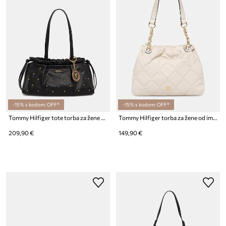
-15% s kodom: OFF*
-15% s kodom: OFF*
Tommy Hilfiger tote torba za žene kožna
Tommy Hilfiger torba za žene od imitacije kože
209,90 €
149,90 €