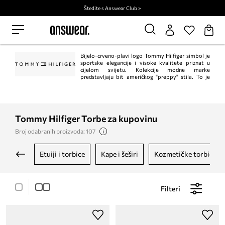
Štedite s Answear Club >
Bijelo-crveno-plavi logo Tommy Hilfiger simbol je
sportske elegancije i visoke kvalitete priznat u
cijelom svijetu. Kolekcije modne marke
predstavljaju bit američkog "preppy" stila. To je
klasik u trenutnom, modernom izdanju. Istodobno, Tommy Hilfiger jedan je od
vodećih lifestyle modnih marki s ​​više od 1.000 trgovina u 90 zemalja.
Tommy Hilfiger Torbe za kupovinu
Broj odabranih proizvoda: 107
etuiji i torbice
kape i šeširi
kozmetičke torbice
Filteri