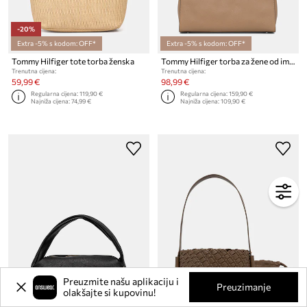
-20%
Extra -5% s kodom: OFF*
Extra -5% s kodom: OFF*
Tommy Hilfiger tote torba ženska
Tommy Hilfiger torba za žene od imitacije kože
Trenutna cijena:
Trenutna cijena:
59,99 €
98,99 €
Regularna cijena:
119,90 €
Regularna cijena:
159,90 €
Najniža cijena:
74,99 €
Najniža cijena:
109,90 €
Preuzmite našu aplikaciju i
Preuzimanje
olakšajte si kupovinu!