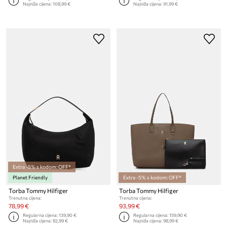
Najniža cijena:
108,99 €
Najniža cijena:
91,99 €
Extra -5% s kodom: OFF*
Planet Friendly
Extra -5% s kodom: OFF*
Torba Tommy Hilfiger
Torba Tommy Hilfiger
Trenutna cijena:
Trenutna cijena:
78,99 €
93,99 €
Regularna cijena:
139,90 €
Regularna cijena:
159,90 €
Najniža cijena:
82,99 €
Najniža cijena:
98,99 €