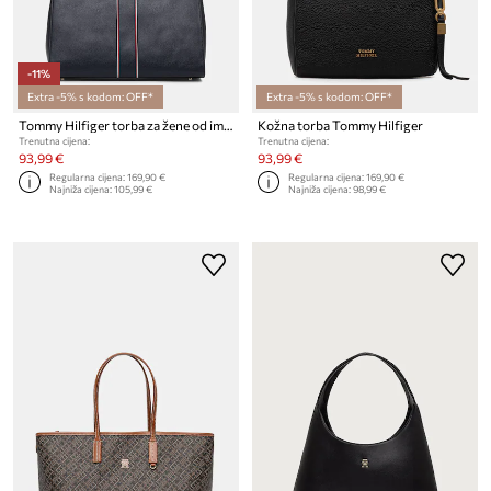
-11%
Extra -5% s kodom: OFF*
Extra -5% s kodom: OFF*
Tommy Hilfiger torba za žene od imitacije kože
Kožna torba Tommy Hilfiger
Trenutna cijena:
Trenutna cijena:
93,99 €
93,99 €
Regularna cijena:
169,90 €
Regularna cijena:
169,90 €
Najniža cijena:
105,99 €
Najniža cijena:
98,99 €