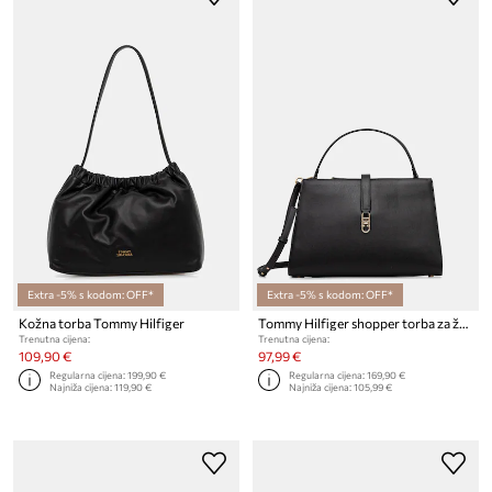
Extra -5% s kodom: OFF*
Extra -5% s kodom: OFF*
Kožna torba Tommy Hilfiger
Tommy Hilfiger shopper torba za žene
Trenutna cijena:
Trenutna cijena:
109,90 €
97,99 €
Regularna cijena:
199,90 €
Regularna cijena:
169,90 €
Najniža cijena:
119,90 €
Najniža cijena:
105,99 €