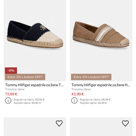
-17%
Extra -5% s kodom: OFF*
Extra -5% s kodom: OFF*
Tommy Hilfiger espadrile za žene TH SCRIPT CROCHET ESPADRILLE
Tommy Hilfiger espadrile za žene HILFIGER WEBBING ESPADRILLE
Trenutna cijena:
Trenutna cijena:
73,99 €
43,99 €
Regularna cijena:
89,90 €
Regularna cijena:
68,99 €
Najniža cijena:
89,90 €
Najniža cijena:
46,99 €