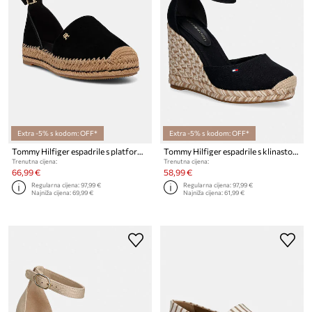
Extra -5% s kodom: OFF*
Extra -5% s kodom: OFF*
Tommy Hilfiger espadrile s platformom za žene od brušene kože TH PLATFORM ESPAD SUEDE STRAP
Tommy Hilfiger espadrile s klinastom potpeticom za žene FLAG HIGH WEDGE ESPAD CLOSED TOE
Trenutna cijena:
Trenutna cijena:
66,99 €
58,99 €
Regularna cijena:
97,99 €
Regularna cijena:
97,99 €
Najniža cijena:
69,99 €
Najniža cijena:
61,99 €