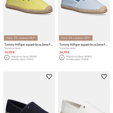
Extra -5% s kodom: OFF*
Extra -5% s kodom: OFF*
Tommy Hilfiger espadrile za žene FLAG CANVAS ESPADRILLE
Tommy Hilfiger espadrile za žene FLAG CANVAS ESPADRILLE
Trenutna cijena:
Trenutna cijena:
34,99 €
34,99 €
Regularna cijena:
59,99 €
Regularna cijena:
59,99 €
Najniža cijena:
37,99 €
Najniža cijena:
37,99 €