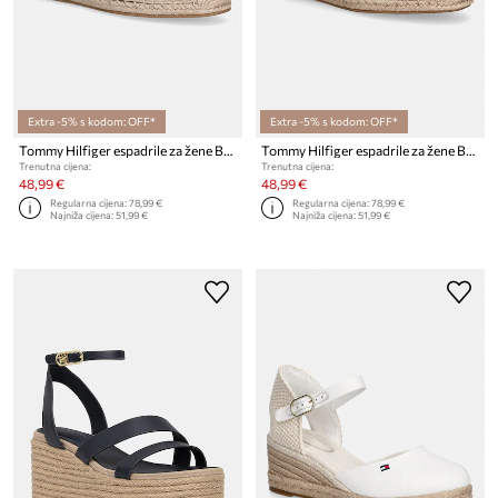
Extra -5% s kodom: OFF*
Extra -5% s kodom: OFF*
Tommy Hilfiger espadrile za žene BUCKLE MARYJANE ESPADRILLE
Tommy Hilfiger espadrile za žene BUCKLE MARYJANE ESPADRILLE
Trenutna cijena:
Trenutna cijena:
48,99 €
48,99 €
Regularna cijena:
78,99 €
Regularna cijena:
78,99 €
Najniža cijena:
51,99 €
Najniža cijena:
51,99 €