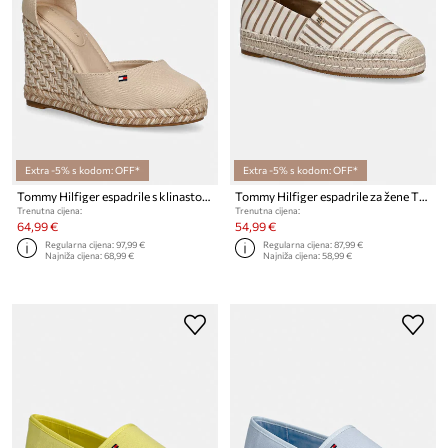
Extra -5% s kodom: OFF*
Extra -5% s kodom: OFF*
Tommy Hilfiger espadrile s klinastom potpeticom za žene FLAG HIGH WEDGE ESPAD CLOSED TOE
Tommy Hilfiger espadrile za žene TH PLATFORM ESPADRILLE STRIPES
Trenutna cijena:
Trenutna cijena:
64,99 €
54,99 €
Regularna cijena:
97,99 €
Regularna cijena:
87,99 €
Najniža cijena:
68,99 €
Najniža cijena:
58,99 €