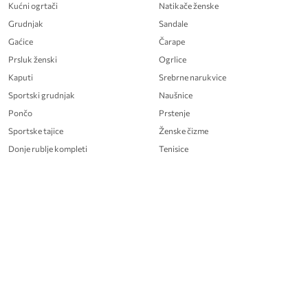
Kućni ogrtači
Natikače ženske
Grudnjak
Sandale
Gaćice
Čarape
Prsluk ženski
Ogrlice
Kaputi
Srebrne narukvice
Sportski grudnjak
Naušnice
Pončo
Prstenje
Sportske tajice
Ženske čizme
Donje rublje kompleti
Tenisice