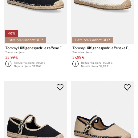
-10%
Extra -5% s kodom: OFF*
Extra -5% s kodom: OFF*
Tommy Hilfiger espadrile za žene FLAG CANVAS ESPADRILLE
Tommy Hilfiger espadrile ženske FLAG CANVAS ESPADRILLE
Trenutna cijena:
Trenutna cijena:
33,99 €
37,99 €
Regularna cijena:
59,90 €
Regularna cijena:
59,90 €
Najniža cijena:
37,99 €
Najniža cijena:
39,99 €