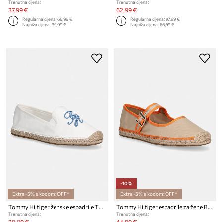
Trenutna cijena:
Trenutna cijena:
37,99 €
62,99 €
Regularna cijena:
68,99 €
Regularna cijena:
97,99 €
Najniža cijena:
39,99 €
Najniža cijena:
66,99 €
-10%
Extra -5% s kodom: OFF*
Extra -5% s kodom: OFF*
Tommy Hilfiger ženske espadrile TH SCRIPT SUMMER ESPADRILLE
Tommy Hilfiger espadrile za žene BUCKLE MARYJANE ESPADRILLE
Trenutna cijena:
Trenutna cijena:
39,99 €
44,99 €