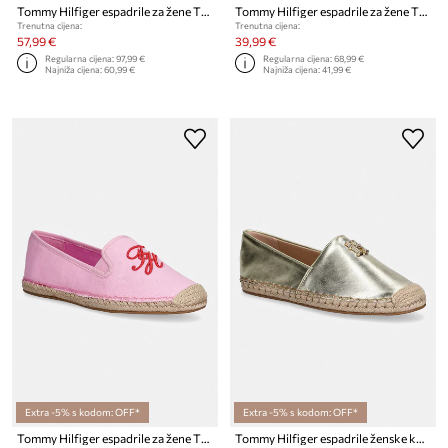
Tommy Hilfiger espadrile za žene TH LOGO LEATHER ESPADRILLE
Tommy Hilfiger espadrile za žene TH SCRIPT SUMMER ESPADRILLE
Trenutna cijena:
Trenutna cijena:
57,99 €
39,99 €
Regularna cijena:
97,99 €
Regularna cijena:
68,99 €
Najniža cijena:
60,99 €
Najniža cijena:
41,99 €
Extra -5% s kodom: OFF*
Extra -5% s kodom: OFF*
Tommy Hilfiger espadrile za žene TH SCRIPT SUMMER ESPADRILLE
Tommy Hilfiger espadrile ženske kožne TH LOGO GOLD ESPADRILLE