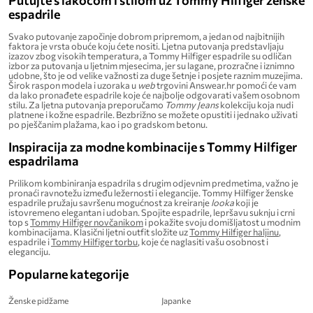
Putujte s lakoćom i stilom uz Tommy Hilfiger ženske
espadrile
Svako putovanje započinje dobrom pripremom, a jedan od najbitnijih
faktora je vrsta obuće koju ćete nositi. Ljetna putovanja predstavljaju
izazov zbog visokih temperatura, a Tommy Hilfiger espadrile su odličan
izbor za putovanja u ljetnim mjesecima, jer su lagane, prozračne i iznimno
udobne, što je od velike važnosti za duge šetnje i posjete raznim muzejima.
Širok raspon modela i uzoraka u
web
trgovini Answear.hr pomoći će vam
da lako pronađete espadrile koje će najbolje odgovarati vašem osobnom
stilu. Za ljetna putovanja preporučamo
Tommy Jeans
kolekciju koja nudi
platnene i kožne espadrile. Bezbrižno se možete opustiti i jednako uživati
po pješčanim plažama, kao i po gradskom betonu.
Inspiracija za modne kombinacije s Tommy Hilfiger
espadrilama
Prilikom kombiniranja espadrila s drugim odjevnim predmetima, važno je
pronaći ravnotežu između ležernosti i elegancije. Tommy Hilfiger ženske
espadrile pružaju savršenu mogućnost za kreiranje
looka
koji je
istovremeno elegantan i udoban. Spojite espadrile, lepršavu suknju i crni
top s
Tommy Hilfiger novčanikom
i pokažite svoju domišljatost u modnim
kombinacijama. Klasični ljetni outfit složite uz
Tommy Hilfiger haljinu
,
espadrile i
Tommy Hilfiger torbu
, koje će naglasiti vašu osobnost i
eleganciju.
Popularne kategorije
Ženske pidžame
Japanke