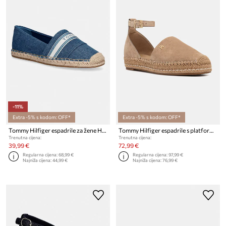
-11%
Extra -5% s kodom: OFF*
Extra -5% s kodom: OFF*
Tommy Hilfiger espadrile za žene HILFIGER WEBBING ESPADRILLE
Tommy Hilfiger espadrile s platformom za žene brušene TH PLATFORM ESPAD SUEDE STRAP
Trenutna cijena:
Trenutna cijena:
39,99 €
72,99 €
Regularna cijena:
68,99 €
Regularna cijena:
97,99 €
Najniža cijena:
44,99 €
Najniža cijena:
76,99 €