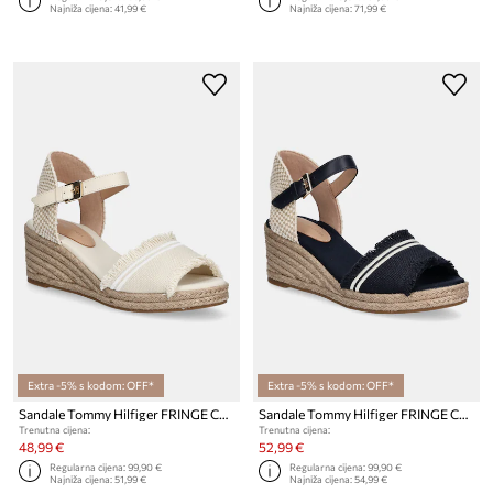
Najniža cijena:
41,99 €
Najniža cijena:
71,99 €
Extra -5% s kodom: OFF*
Extra -5% s kodom: OFF*
Sandale Tommy Hilfiger FRINGE CANVAS MEDIUM WEDGE
Sandale Tommy Hilfiger FRINGE CANVAS MEDIUM WEDGE
Trenutna cijena:
Trenutna cijena:
48,99 €
52,99 €
Regularna cijena:
99,90 €
Regularna cijena:
99,90 €
Najniža cijena:
51,99 €
Najniža cijena:
54,99 €