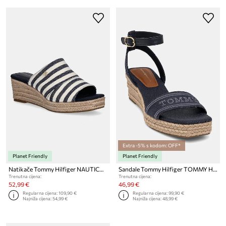
Extra -5% s kodom: OFF*
Planet Friendly
Planet Friendly
Natikače Tommy Hilfiger NAUTICAL STRIPES ESPADRILLE MULE
Sandale Tommy Hilfiger TOMMY HILFIGER ESPAD MID WEDGE
Trenutna cijena:
Trenutna cijena:
52,99 €
46,99 €
Regularna cijena:
109,90 €
Regularna cijena:
99,90 €
Najniža cijena:
54,99 €
Najniža cijena:
48,99 €