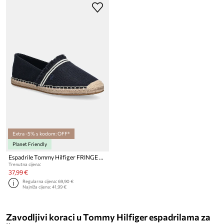
Extra -5% s kodom: OFF*
Planet Friendly
Espadrile Tommy Hilfiger FRINGE CANVAS CLOSED ESPADRILLE
Trenutna cijena:
37,99 €
Regularna cijena:
69,90 €
Najniža cijena:
41,99 €
Zavodljivi koraci u Tommy Hilfiger espadrilama za