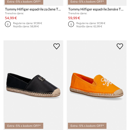
Extra -5% s kodom: OFF*
Extra -5% s kodom: OFF*
Tommy Hilfiger espadrile za žene TH LOGO LEATHER ESPADRILLE
Tommy Hilfiger espadrile ženske TH LOGO LEATHER ESPADRILLE
Trenutna cijena:
Trenutna cijena:
54,99 €
59,99 €
Regularna cijena:
97,99 €
Regularna cijena:
97,99 €
Najniža cijena:
58,99 €
Najniža cijena:
62,99 €
Extra -5% s kodom: OFF*
Extra -5% s kodom: OFF*