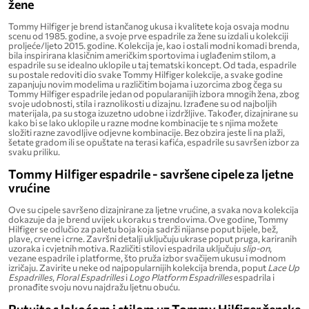
žene
Tommy Hilfiger je brend istančanog ukusa i kvalitete koja osvaja modnu
scenu od 1985. godine, a svoje prve espadrile za žene su izdali u kolekciji
proljeće/ljeto 2015. godine. Kolekcija je, kao i ostali modni komadi brenda,
bila inspirirana klasičnim američkim sportovima i uglađenim stilom, a
espadrile su se idealno uklopile u taj tematski koncept. Od tada, espadrile
su postale redoviti dio svake Tommy Hilfiger kolekcije, a svake godine
zapanjuju novim modelima u različitim bojama i uzorcima zbog čega su
Tommy Hilfiger espadrile jedan od popularanijih izbora mnogih žena, zbog
svoje udobnosti, stila i raznolikosti u dizajnu. Izrađene su od najboljih
materijala, pa su stoga izuzetno udobne i izdržljive. Također, dizajnirane su
kako bi se lako uklopile u razne modne kombinacije te s njima možete
složiti razne zavodljive odjevne kombinacije. Bez obzira jeste li na plaži,
šetate gradom ili se opuštate na terasi kafića, espadrile su savršen izbor za
svaku priliku.
Tommy Hilfiger espadrile - savršene cipele za ljetne
vrućine
Ove su cipele savršeno dizajnirane za ljetne vrućine, a svaka nova kolekcija
dokazuje da je brend uvijek u koraku s trendovima. Ove godine, Tommy
Hilfiger se odlučio za paletu boja koja sadrži nijanse poput bijele, bež,
plave, crvene i crne. Završni detalji uključuju ukrase poput pruga, kariranih
uzoraka i cvjetnih motiva. Različiti stilovi espadrila uključuju
slip-on
,
vezane espadrile i platforme, što pruža izbor svačijem ukusu i modnom
izričaju. Zavirite u neke od najpopularnijih kolekcija brenda, poput
Lace Up
Espadrilles
,
Floral Espadrilles
i
Logo Platform Espadrilles
espadrila i
pronađite svoju novu najdražu ljetnu obuću.