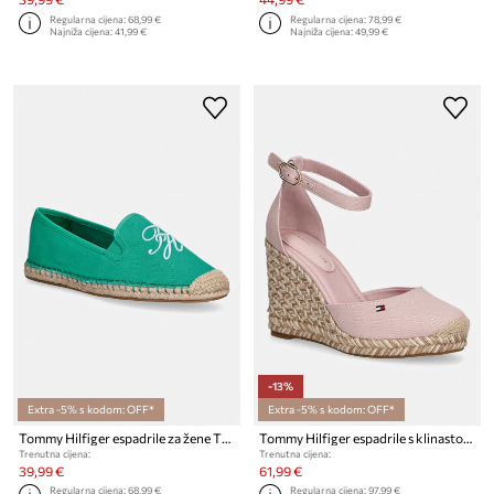
Regularna cijena:
68,99 €
Regularna cijena:
78,99 €
Najniža cijena:
41,99 €
Najniža cijena:
49,99 €
-13%
Extra -5% s kodom: OFF*
Extra -5% s kodom: OFF*
Tommy Hilfiger espadrile za žene TH SCRIPT SUMMER ESPADRILLE
Tommy Hilfiger espadrile s klinastom potpeticom za žene FLAG HIGH WEDGE ESPAD CLOSED TOE
Trenutna cijena:
Trenutna cijena:
39,99 €
61,99 €
Regularna cijena:
68,99 €
Regularna cijena:
97,99 €