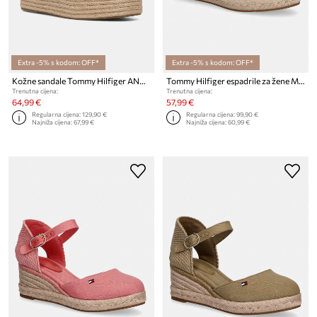
Extra -5% s kodom: OFF*
Extra -5% s kodom: OFF*
Kožne sandale Tommy Hilfiger ANKLE STRAP LEATHER PLATFORM
Tommy Hilfiger espadrile za žene MID WEDGE ESPAD CLOSED TOE
Trenutna cijena:
Trenutna cijena:
64,99 €
57,99 €
Regularna cijena:
129,90 €
Regularna cijena:
99,90 €
Najniža cijena:
67,99 €
Najniža cijena:
60,99 €