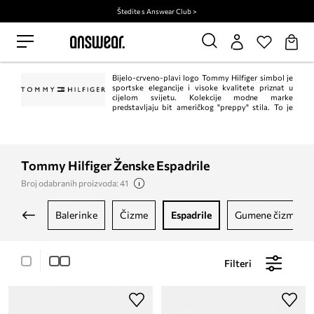
Štedite s Answear Club >
Bijelo-crveno-plavi logo Tommy Hilfiger simbol je
sportske elegancije i visoke kvalitete priznat u
cijelom svijetu. Kolekcije modne marke
predstavljaju bit američkog "preppy" stila. To je
klasik u trenutnom, modernom izdanju. Istodobno, Tommy Hilfiger jedan je od
vodećih lifestyle modnih marki s ​​više od 1.000 trgovina u 90 zemalja.
Tommy Hilfiger Ženske Espadrile
Broj odabranih proizvoda: 41
balerinke
čizme
espadrile
gumene čizme
Filteri