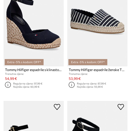
Extra -5% s kodom: OFF*
Extra -5% s kodom: OFF*
Tommy Hilfiger espadrile s klinastom potpeticom za žene FLAG HIGH WEDGE ESPAD CLOSED TOE
Tommy Hilfiger espadrile ženske TH PLATFORM ESPADRILLE STRIPES
Trenutna cijena:
Trenutna cijena:
54,99 €
53,99 €
Regularna cijena:
97,99 €
Regularna cijena:
87,99 €
Najniža cijena:
60,99 €
Najniža cijena:
55,99 €