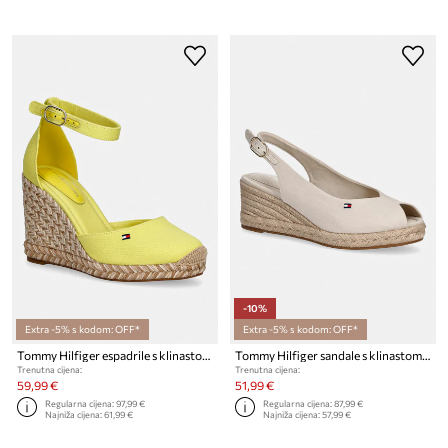
-10%
Extra -5% s kodom: OFF*
Extra -5% s kodom: OFF*
Tommy Hilfiger espadrile s klinastom potpeticom za žene FLAG HIGH WEDGE ESPAD CLOSED TOE
Tommy Hilfiger sandale s klinastom potpeticom za žene MID WEDGE ESPAD SLINGBACK
Trenutna cijena:
Trenutna cijena:
59,99 €
51,99 €
Regularna cijena:
97,99 €
Regularna cijena:
87,99 €
Najniža cijena:
61,99 €
Najniža cijena:
57,99 €