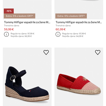
-10%
Extra -5% s kodom: OFF*
Extra -5% s kodom: OFF*
Tommy Hilfiger espadrile za žene MID WEDGE ESPAD CLOSED TOE
Tommy Hilfiger espadrile za žene MID WEDGE ESPAD CLOSED TOE
Trenutna cijena:
Trenutna cijena:
59,99 €
60,99 €
Regularna cijena:
97,99 €
Regularna cijena:
97,99 €
Najniža cijena:
66,99 €
Najniža cijena:
64,99 €