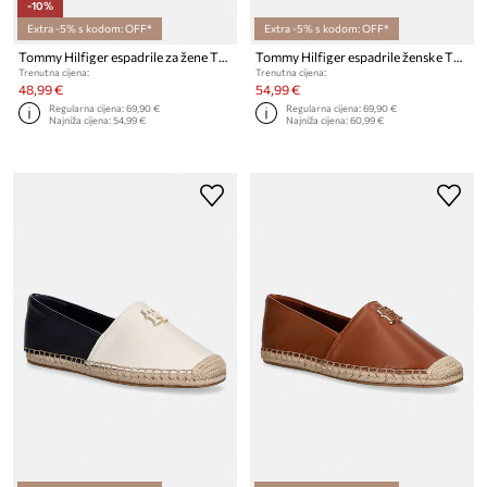
-10%
Extra -5% s kodom: OFF*
Extra -5% s kodom: OFF*
Tommy Hilfiger espadrile za žene TH MONOGRAM JACQUARD ESPADRILLE
Tommy Hilfiger espadrile ženske TH MONOGRAM JACQUARD ESPADRILLE
Trenutna cijena:
Trenutna cijena:
48,99 €
54,99 €
Regularna cijena:
69,90 €
Regularna cijena:
69,90 €
Najniža cijena:
54,99 €
Najniža cijena:
60,99 €