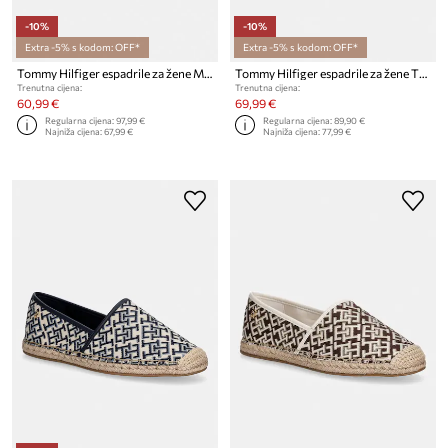
-10%
-10%
Extra -5% s kodom: OFF*
Extra -5% s kodom: OFF*
Tommy Hilfiger espadrile za žene MID WEDGE ESPAD CLOSED TOE
Tommy Hilfiger espadrile za žene TH SCRIPT CROCHET ESPADRILLE
Trenutna cijena:
Trenutna cijena:
60,99 €
69,99 €
Regularna cijena:
97,99 €
Regularna cijena:
89,90 €
Najniža cijena:
67,99 €
Najniža cijena:
77,99 €