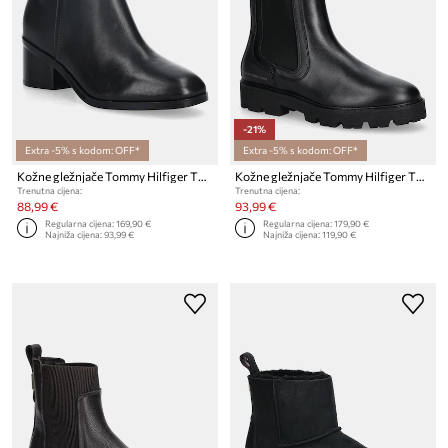
-21%
Extra -5% s kodom: OFF*
Extra -5% s kodom: OFF*
Kožne gležnjače Tommy Hilfiger TH BUCKLE RIDING MID HEEL BOOTIE
Kožne gležnjače Tommy Hilfiger TH LTHR MID CHELSEA
Trenutna cijena:
Trenutna cijena:
88,99 €
93,99 €
Regularna cijena:
169,90 €
Regularna cijena:
179,90 €
Najniža cijena:
93,99 €
Najniža cijena:
119,90 €