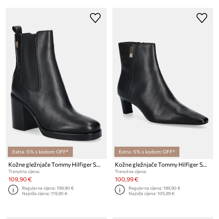
Extra -5% s kodom: OFF*
Extra -5% s kodom: OFF*
Kožne gležnjače Tommy Hilfiger SQUARE TOE CHELSEA HIGH BLOCK HL
Kožne gležnjače Tommy Hilfiger SQUARE TOE KITTEN BOOTIE
Trenutna cijena:
Trenutna cijena:
109,90 €
100,99 €
Regularna cijena:
199,90 €
Regularna cijena:
189,90 €
Najniža cijena:
119,90 €
Najniža cijena:
105,99 €