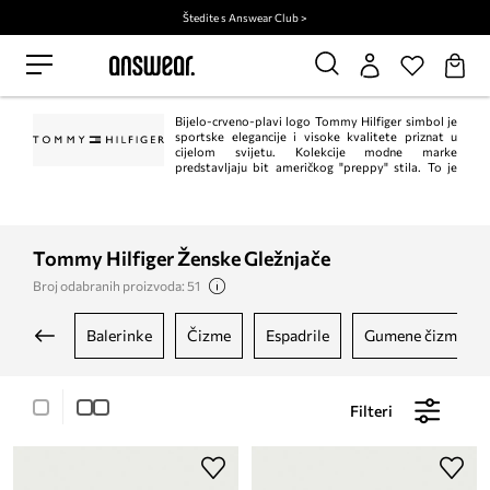
Štedite s Answear Club >
Bijelo-crveno-plavi logo Tommy Hilfiger simbol je
sportske elegancije i visoke kvalitete priznat u
cijelom svijetu. Kolekcije modne marke
predstavljaju bit američkog "preppy" stila. To je
klasik u trenutnom, modernom izdanju. Istodobno, Tommy Hilfiger jedan je od
vodećih lifestyle modnih marki s ​​više od 1.000 trgovina u 90 zemalja.
Tommy Hilfiger Ženske Gležnjače
Broj odabranih proizvoda: 51
balerinke
čizme
espadrile
gumene čizme
Filteri