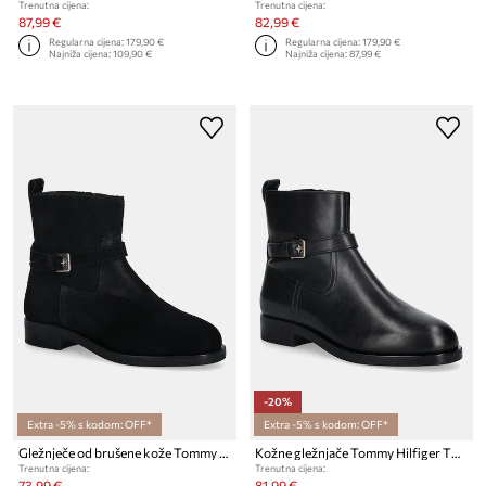
Trenutna cijena:
Trenutna cijena:
87,99 €
82,99 €
Regularna cijena:
179,90 €
Regularna cijena:
179,90 €
Najniža cijena:
109,90 €
Najniža cijena:
87,99 €
-20%
Extra -5% s kodom: OFF*
Extra -5% s kodom: OFF*
Gležnječe od brušene kože Tommy Hilfiger TH BUCKLE RIDING SUEDE BOOTIE
Kožne gležnjače Tommy Hilfiger TH BUCKLE RIDING LEATHER BOOTIE
Trenutna cijena:
Trenutna cijena:
73,99 €
81,99 €