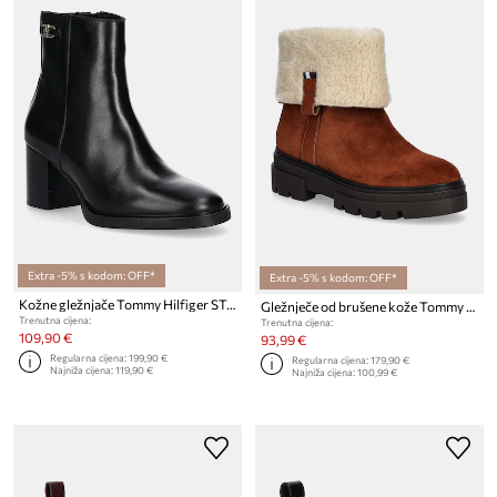
Extra -5% s kodom: OFF*
Extra -5% s kodom: OFF*
Kožne gležnjače Tommy Hilfiger STACKED HEEL LEATHER ANKLE BOOT
Gležnječe od brušene kože Tommy Hilfiger FAUX FUR SUEDE ROLL-DOWN BOOT
Trenutna cijena:
Trenutna cijena:
109,90 €
93,99 €
Regularna cijena:
199,90 €
Regularna cijena:
179,90 €
Najniža cijena:
119,90 €
Najniža cijena:
100,99 €