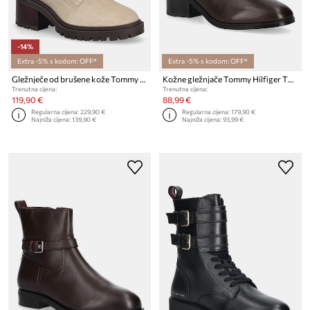
-14%
Extra -5% s kodom: OFF*
Extra -5% s kodom: OFF*
Gležnječe od brušene kože Tommy Hilfiger TH SHEARLING LACE UP BOOT
Kožne gležnjače Tommy Hilfiger TH BUCKLE RIDING MID HEEL BOOTIE
Trenutna cijena:
Trenutna cijena:
119,90 €
88,99 €
Regularna cijena:
229,90 €
Regularna cijena:
179,90 €
Najniža cijena:
139,90 €
Najniža cijena:
93,99 €