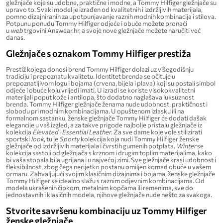
gležnjače koje su udobne, praktične i modne, a Tommy Hilfiger gležnjače su
upravo to. Svaki model je izrađen od kvalitetnih i izdržljivih materijala,
pomno dizajniranih za upotpunjavanje raznih modnih kombinacija i stilova.
Potpunu ponudu Tommy Hilfiger odjeće i obuće možete pronaći
u
web
trgovini Answear.hr, a svoje nove gležnjače možete naručiti već
danas.
Gležnjače s oznakom Tommy Hilfiger prestiža
Prestiž kojega donosi brend Tommy Hilfiger dolazi uz višegodišnju
tradiciju i prepoznatu kvalitetu. Identitet brenda se očituje u
prepoznatljivom logu i bojama (crvena, bijela i plava) koji su postali simbol
odjeće i obuće koju vrijedi imati. U izradi se koriste visokokvalitetni
materijali poput kože i antilopa, što dodatno naglašava luksuznost
brenda. Tommy Hilfiger gležnjače ženama nude udobnost, praktičnost i
slobodu pri modnim kombinacijama. U opuštenom izlasku ili na
formalnom sastanku, ženske gležnjače Tommy Hilfiger će dodati dašak
elegancije u vaš izgled, a za takve prigode najbolje pristaju gležnjače iz
kolekcija
Elevated
i
Essential
Leather
. Za sve dame koje vole stilizirati
sportski
look
, tu je
Sporty
kolekcija koja nudi Tommy Hilfiger ženske
gležnjače od izdržljivih materijala i čvrstih gumenih potplata.
Winter
se
kolekcija sastoji od gležnjača s krznom i drugim toplim materijalima, kako
bi vaša stopala bila ugrijana i u najvećoj zimi. Sve gležnjače krasi udobnost i
fleksibilnost, zbog čega nerijetko postanu omiljen komad obuće u vašem
ormaru. Zahvaljujući svojim klasičnim dizajnima i bojama, ženske gležnjače
Tommy Hilfiger se idealno slažu s raznim odjevnim kombinacijama. Od
modela ukrašenih čipkom, metalnim kopčama ili remenima, sve do
jednostavnih i klasičnih modela, njihove gležnjače nude nešto za svakoga.
Stvorite savršenu kombinaciju uz Tommy Hilfiger
ženske gležnjače