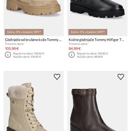
Extra -5% s kodom: OFF*
Extra -5% s kodom: OFF*
Gležnječe od brušene kože Tommy Hilfiger REAL SHEARLING PULLON
Kožne gležnjače Tommy Hilfiger TH LTHR LOW CHELSEA
Trenutna cijena:
Trenutna cijena:
105,99 €
84,99 €
Regularna cijena:
199,90 €
Regularna cijena:
169,90 €
Najniža cijena:
109,90 €
Najniža cijena:
88,99 €