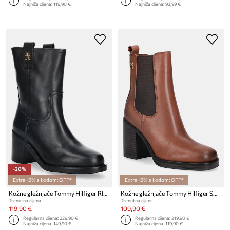
Najniža cijena:
119,90 €
Najniža cijena:
93,99 €
-20%
Extra -5% s kodom: OFF*
Extra -5% s kodom: OFF*
Kožne gležnjače Tommy Hilfiger RIDING LTHR MID BOOT BLOCK HEEL
Kožne gležnjače Tommy Hilfiger SQUARE TOE CHELSEA HIGH BLOCK HL
Trenutna cijena:
Trenutna cijena:
119,90 €
109,90 €
Regularna cijena:
229,90 €
Regularna cijena:
219,90 €
Najniža cijena:
149,90 €
Najniža cijena:
119,90 €