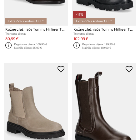
-14%
Extra -5% s kodom: OFF*
Extra -5% s kodom: OFF*
Kožne gležnjače Tommy Hilfiger TH BUCKLE RIDING LEATHER BOOTIE
Kožne gležnjače Tommy Hilfiger TH LTHR BIKER LACEUP
Trenutna cijena:
Trenutna cijena:
80,99 €
102,99 €
Regularna cijena:
169,90 €
Regularna cijena:
199,90 €
Najniža cijena:
85,99 €
Najniža cijena:
119,90 €