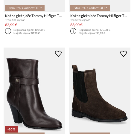
Extra -5% s kodom: OFF*
Extra -5% s kodom: OFF*
Kožne gležnjače Tommy Hilfiger TH LEATHER POINTY ZIP BOOTIE
Kožne gležnjače Tommy Hilfiger TH SHINY LEATHER CHELSEA
Trenutna cijena:
Trenutna cijena:
82,99 €
88,99 €
Regularna cijena:
169,90 €
Regularna cijena:
179,90 €
Najniža cijena:
87,99 €
Najniža cijena:
93,99 €
-20%