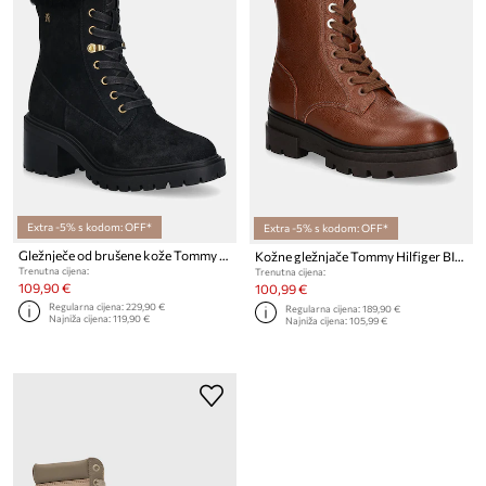
Extra -5% s kodom: OFF*
Extra -5% s kodom: OFF*
Gležnječe od brušene kože Tommy Hilfiger TH SHEARLING LACE UP BOOT
Kožne gležnjače Tommy Hilfiger BICOLOR LEATHER LACE-UP
Trenutna cijena:
Trenutna cijena:
109,90 €
100,99 €
Regularna cijena:
229,90 €
Regularna cijena:
189,90 €
Najniža cijena:
119,90 €
Najniža cijena:
105,99 €