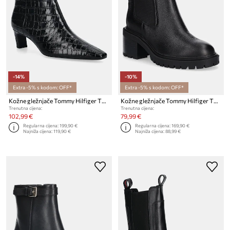
-14%
-10%
Extra -5% s kodom: OFF*
Extra -5% s kodom: OFF*
Kožne gležnjače Tommy Hilfiger TH SQUARE TOE CROC KITTEN BOOTIE
Kožne gležnjače Tommy Hilfiger TH LEATHER CHELSEA CLEATED HEEL
Trenutna cijena:
Trenutna cijena:
102,99 €
79,99 €
Regularna cijena:
199,90 €
Regularna cijena:
169,90 €
Najniža cijena:
119,90 €
Najniža cijena:
88,99 €