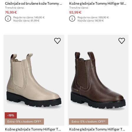
Gležnjače od brušene kože Tommy Hilfiger FLAG SUEDE CHELSEA BOOT
Kožne gležnjače Tommy Hilfiger WESTERN MID HEEL LEATHER CHELSEA
Trenutna cijena:
Trenutna cijena:
76,99 €
93,99 €
Regularna cijena:
149,90 €
Regularna cijena:
189,90 €
Najniža cijena:
81,99 €
Najniža cijena:
98,99 €
-19%
Extra -5% s kodom: OFF*
Extra -5% s kodom: OFF*
Kožne gležnjače Tommy Hilfiger TH LTHR LOW CHELSEA
Kožne gležnjače Tommy Hilfiger TH LTHR LOW CHELSEA