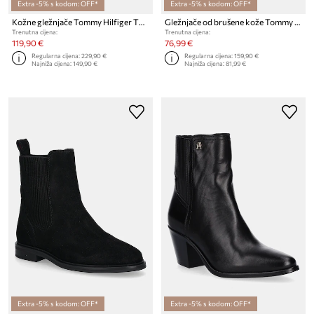
Extra -5% s kodom: OFF*
Extra -5% s kodom: OFF*
Kožne gležnjače Tommy Hilfiger TH T-STRAP LEATHER POINTY BOOTIE
Gležnjače od brušene kože Tommy Hilfiger FLAG SUEDE CHELSEA BOOT
Trenutna cijena:
Trenutna cijena:
119,90 €
76,99 €
Regularna cijena:
229,90 €
Regularna cijena:
159,90 €
Najniža cijena:
149,90 €
Najniža cijena:
81,99 €
Extra -5% s kodom: OFF*
Extra -5% s kodom: OFF*