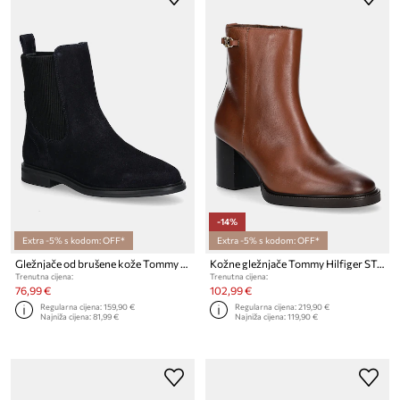
-14%
Extra -5% s kodom: OFF*
Extra -5% s kodom: OFF*
Gležnjače od brušene kože Tommy Hilfiger FLAG SUEDE CHELSEA BOOT
Kožne gležnjače Tommy Hilfiger STACKED HEEL LEATHER ANKLE BOOT
Trenutna cijena:
Trenutna cijena:
76,99 €
102,99 €
Regularna cijena:
159,90 €
Regularna cijena:
219,90 €
Najniža cijena:
81,99 €
Najniža cijena:
119,90 €