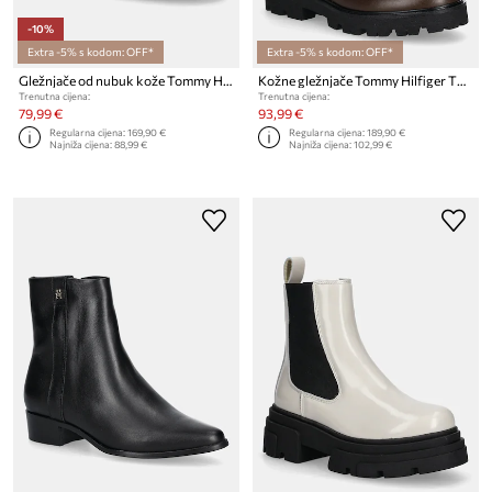
-10%
Extra -5% s kodom: OFF*
Extra -5% s kodom: OFF*
Gležnjače od nubuk kože Tommy Hilfiger TH NUBUCK CLEATED CHELSEA
Kožne gležnjače Tommy Hilfiger TH LTHR MID CHELSEA
Trenutna cijena:
Trenutna cijena:
79,99 €
93,99 €
Regularna cijena:
169,90 €
Regularna cijena:
189,90 €
Najniža cijena:
88,99 €
Najniža cijena:
102,99 €