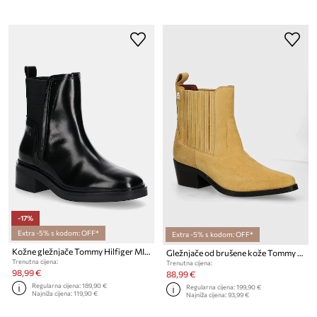
-17%
Extra -5% s kodom: OFF*
Extra -5% s kodom: OFF*
Kožne gležnjače Tommy Hilfiger MINIMAL ABRASIVATO CHELSEA
Gležnjače od brušene kože Tommy Hilfiger TH SUEDE COWBOY BOOT
Trenutna cijena:
Trenutna cijena:
98,99 €
88,99 €
Regularna cijena:
189,90 €
Regularna cijena:
199,90 €
Najniža cijena:
119,90 €
Najniža cijena:
93,99 €