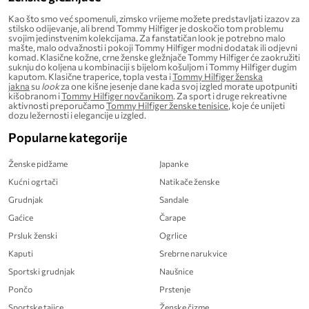
Kao što smo već spomenuli, zimsko vrijeme možete predstavljati izazov za
stilsko odijevanje, ali brend Tommy Hilfiger je doskočio tom problemu
svojim jedinstvenim kolekcijama. Za fanstatičan look je potrebno malo
mašte, malo odvažnosti i pokoji Tommy Hilfiger modni dodatak ili odjevni
komad. Klasične kožne, crne ženske gležnjače Tommy Hilfiger će zaokružiti
suknju do koljena u kombinaciji s bijelom košuljom i Tommy Hilfiger dugim
kaputom. Klasične traperice, topla vesta i
Tommy Hilfiger ženska
jakna
su
look
za one kišne jesenje dane kada svoj izgled morate upotpuniti
kišobranom i
Tommy Hilfiger novčanikom
. Za sport i druge rekreativne
aktivnosti preporučamo
Tommy Hilfiger ženske tenisice
, koje će unijeti
dozu ležernosti i elegancije u izgled.
Popularne kategorije
Ženske pidžame
Japanke
Kućni ogrtači
Natikače ženske
Grudnjak
Sandale
Gaćice
Čarape
Prsluk ženski
Ogrlice
Kaputi
Srebrne narukvice
Sportski grudnjak
Naušnice
Pončo
Prstenje
Sportske tajice
Ženske čizme