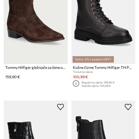
Extra -5% s kodom: OFF*
Tommy Hilfiger gležnjače za žene od brušene kože SUEDE ANKLE BOOT W ZIP
Kožne čizme Tommy Hilfiger TH PLAQUE PEBBLE LACE BOOT
Trenutna cijena:
159,90 €
100,99 €
Regularna cijena:
189,90 €
Najniža cijena:
105,99 €