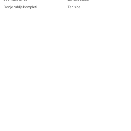
Donje rublje kompleti
Tenisice