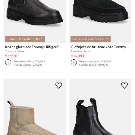
Extra -5% s kodom: OFF*
Extra -5% s kodom: OFF*
Kožne gležnjače Tommy Hilfiger PLAQUE PEBBLE CHELSEA
Gležnječe od brušene kože Tommy Hilfiger REAL SHEARLING PULLON
Trenutna cijena:
Trenutna cijena:
93,99 €
105,99 €
Regularna cijena:
179,90 €
Regularna cijena:
219,90 €
Najniža cijena:
102,99 €
Najniža cijena:
109,90 €