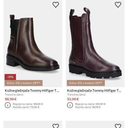
-17%
Extra -5% s kodom: OFF*
Extra -5% s kodom: OFF*
Kožne gležnjače Tommy Hilfiger TH MINIMAL LEATHER CHELSEA
Kožne gležnjače Tommy Hilfiger TH LTHR MID CHELSEA
Trenutna cijena:
Trenutna cijena:
98,99 €
93,99 €
Regularna cijena:
189,90 €
Regularna cijena:
189,90 €
Najniža cijena:
119,90 €
Najniža cijena:
98,99 €