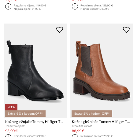
Regularna cijena:
149,90 €
Regularna cijena:
159,90 €
Najniža cijena:
81,99 €
Najniža cijena:
102,99 €
-21%
Extra -5% s kodom: OFF*
Extra -5% s kodom: OFF*
Kožne gležnjače Tommy Hilfiger TH STRETCH LEATHER BOOTIE
Kožne gležnjače Tommy Hilfiger TH LEATHER CHELSEA CLEATED HEEL
Trenutna cijena:
Trenutna cijena:
93,99 €
88,99 €
Regularna cijena:
179,90 €
Regularna cijena:
179,90 €