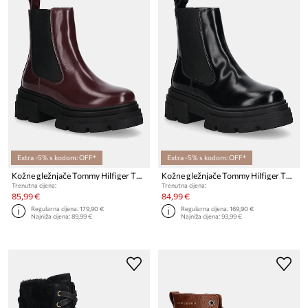
Extra -5% s kodom: OFF*
Extra -5% s kodom: OFF*
Kožne gležnjače Tommy Hilfiger TH SHINY LEATHER CHELSEA
Kožne gležnjače Tommy Hilfiger TH SHINY LEATHER CHELSEA
Trenutna cijena:
Trenutna cijena:
85,99 €
84,99 €
Regularna cijena:
179,90 €
Regularna cijena:
169,90 €
Najniža cijena:
89,99 €
Najniža cijena:
93,99 €