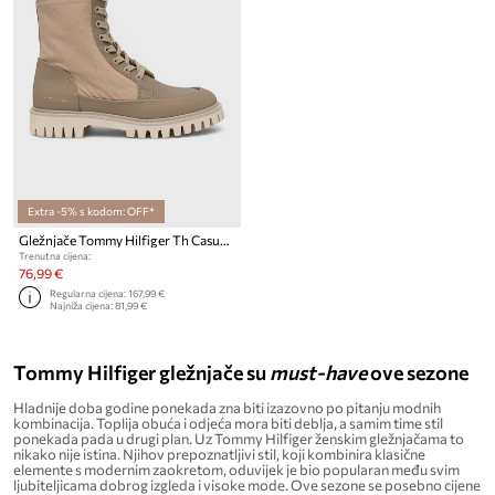
Extra -5% s kodom: OFF*
Gležnjače Tommy Hilfiger Th Casual Lace Up Boot
Trenutna cijena:
76,99 €
Regularna cijena:
167,99 €
Najniža cijena:
81,99 €
Tommy Hilfiger gležnjače su
must-have
ove sezone
Hladnije doba godine ponekada zna biti izazovno po pitanju modnih
kombinacija. Toplija obuća i odjeća mora biti deblja, a samim time stil
ponekada pada u drugi plan. Uz Tommy Hilfiger ženskim gležnjačama to
nikako nije istina. Njihov prepoznatljivi stil, koji kombinira klasične
elemente s modernim zaokretom, oduvijek je bio popularan među svim
ljubiteljicama dobrog izgleda i visoke mode. Ove sezone se posebno cijene