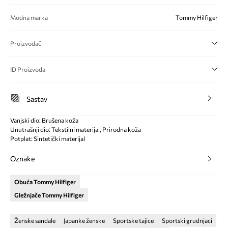
Modna marka
Tommy Hilfiger
Proizvođač
ID Proizvoda
Sastav
Vanjski dio: Brušena koža
Unutrašnji dio: Tekstilni materijal, Prirodna koža
Potplat: Sintetički materijal
Oznake
Obuća Tommy Hilfiger
Gležnjače Tommy Hilfiger
Ženske sandale
Japanke ženske
Sportske tajice
Sportski grudnjaci