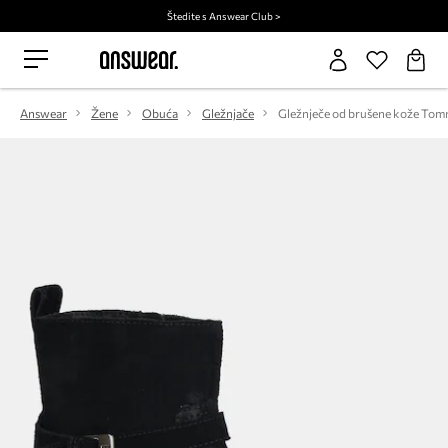
Štedite s Answear Club >
Answear
Žene
Obuća
Gležnjače