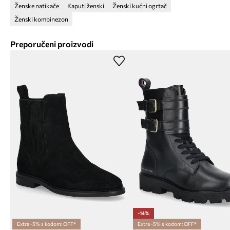
Ženske natikače
Kaputi ženski
Ženski kućni ogrtač
Ženski kombinezon
Preporučeni proizvodi
-14%
Extra -5% s kodom: OFF*
Extra -5% s kodom: OFF*