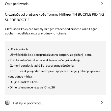
Opis proizvoda
Gležnječe od brušene kože Tommy Hilfiger TH BUCKLE RIDING
SUEDE BOOTIE
Gležnjače iz kolekcije Tommy Hilfiger izrađene od brušene kože. Lagan i
udoban model idealan za svakodnevno nošenje.
- Učvršćeni vrh.
- Učvršćeni dio kod pete pruža izvrsnu potporu za gležanj i petu.
- Praktičan bočni zatvarač olakšava oblačenje i skidanje.
- Gumeni potplat je izdržljiv i otporan na oštećenja.
- Kožni uložak je ugodan za stopalo i sprječava trenje, grebanje i pojavu
neugodnog mirisa.
- Duljina uloška: 23 cm.
- Dimenzije navedene za veličinu: 36.
Detalji o proizvodu