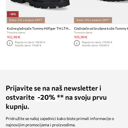
-14%
Extra -5% s kodom: OFF*
Extra -5% s kodom: OFF*
Kožne gležnjače Tommy Hilfiger TH LTHR BIKER LACEUP
Trenutna cijena:
Trenutna cijena:
102,99 €
105,99 €
Regularna cijena:
199,90 €
Regularna cijena:
219,90 €
Najniža cijena:
119,90 €
Najniža cijena:
109,90 €
Prijavite se na naš newsletter i
ostvarite
-20%
** na svoju prvu
kupnju.
Pridružite se našoj zajednici kako biste primali informacije o
najnovijim promocijama i proizvodima.