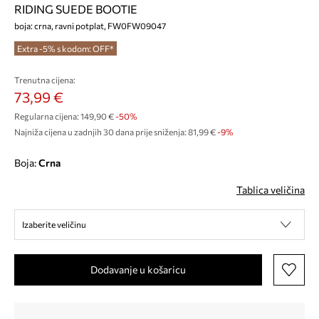
RIDING SUEDE BOOTIE
boja: crna, ravni potplat, FW0FW09047
Extra -5% s kodom: OFF*
Trenutna cijena:
73,99 €
Regularna cijena:
149,90 €
-50%
Najniža cijena u zadnjih 30 dana prije sniženja:
81,99 €
 -9%
Boja:
crna
Tablica veličina
Izaberite veličinu
Dodavanje u košaricu