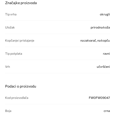
Značajke proizvoda
Tip vrha
okrugli
Uložak
prirodna koža
Kopčanje i pristajanje
na zatvarač, na kopču
Tip potplata
ravni
Vrh
učvršćeni
Podaci o proizvodu
Kod proizvođača
FW0FW09047
Boja
crna