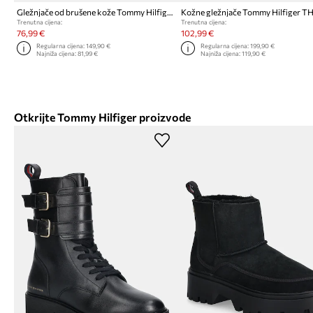
Gležnjače od brušene kože Tommy Hilfiger FLAG SUEDE CHELSEA BOOT
Trenutna cijena:
Trenutna cijena:
76,99 €
102,99 €
Regularna cijena:
149,90 €
Regularna cijena:
199,90 €
Najniža cijena:
81,99 €
Najniža cijena:
119,90 €
Otkrijte Tommy Hilfiger proizvode