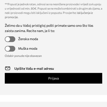
**Popust je jednokratan, odnosi se na nesnižene proizvode i vrijedi za kupnju
u vrijednosti od min. 80€. Popust se ne može kombinirati s drugim akcijama, a
neki proizvodi mogu biti isključeni iz popusta. Provjerite:
isključenja iz
promocije
.
Želimo da u Vašoj pristigloj pošti primate samo ono što Vas
zaista zanima. Recite nam, je li to:
Ženska moda
Muška moda
Odabir ponude nije obavezan
Prijava