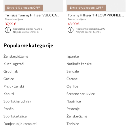
Extra -5% s kodom: OFF*
Extra -5% s kodom: OFF*
Tenisice Tommy Hilfiger VULC CANVAS LACE UP SNEAKER
Tommy Hilfiger TH LOW PROFILE SLIP ON tenisice za žene
Trenutna cijena:
Trenutna cijena:
37,99 €
43,99 €
Regularna cijena:
79,90 €
Regularna cijena:
68,99 €
Najniža cijena:
39,99 €
Najniža cijena:
47,99 €
Popularne kategorije
Ženske pidžame
Japanke
Kućni ogrtači
Natikače ženske
Grudnjak
Sandale
Gaćice
Čarape
Prsluk ženski
Ogrlice
Kaputi
Srebrne narukvice
Sportski grudnjak
Naušnice
Pončo
Prstenje
Sportske tajice
Ženske čizme
Donje rublje kompleti
Tenisice