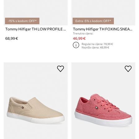
-15% s kodom: OFF*
Extra -5% s kodom: OFF*
Tommy Hilfiger TH LOW PROFILE VULC CANVAS tenisice za žene
Tommy Hilfiger TH FOXING SNEAKER CANVAS tenisice za žene
Trenutna cijena:
68,99 €
46,99 €
Regularna cijena:
78,99 €
Najniža cijena:
48,99 €