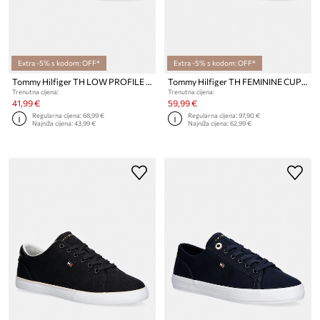
Extra -5% s kodom: OFF*
Extra -5% s kodom: OFF*
Tommy Hilfiger TH LOW PROFILE VULC CANVAS tenisice za žene
Tommy Hilfiger TH FEMININE CUPSOLE LEATHER tenisice za žene
Trenutna cijena:
Trenutna cijena:
41,99 €
59,99 €
Regularna cijena:
68,99 €
Regularna cijena:
97,90 €
Najniža cijena:
43,99 €
Najniža cijena:
62,99 €