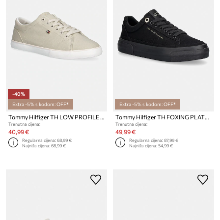
-40%
Extra -5% s kodom: OFF*
Extra -5% s kodom: OFF*
Tommy Hilfiger TH LOW PROFILE VULC CANVAS tenisice za žene
Tommy Hilfiger TH FOXING PLATFORM CANVAS tenisice za žene
Trenutna cijena:
Trenutna cijena:
40,99 €
49,99 €
Regularna cijena:
68,99 €
Regularna cijena:
87,99 €
Najniža cijena:
68,99 €
Najniža cijena:
54,99 €