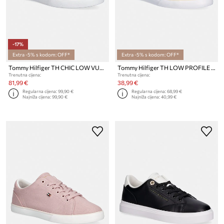
-17%
Extra -5% s kodom: OFF*
Extra -5% s kodom: OFF*
Tommy Hilfiger TH CHIC LOW VULC tenisice za žene od kože
Tommy Hilfiger TH LOW PROFILE VULC CANVAS tenisice za žene
Trenutna cijena:
Trenutna cijena:
81,99 €
38,99 €
Regularna cijena:
99,90 €
Regularna cijena:
68,99 €
Najniža cijena:
99,90 €
Najniža cijena:
40,99 €