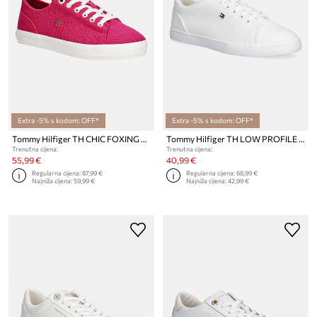
Extra -5% s kodom: OFF*
Extra -5% s kodom: OFF*
Tommy Hilfiger TH CHIC FOXING SNEAKER tenisice za žene
Tommy Hilfiger TH LOW PROFILE VULC CANVAS tenisice za žene
Trenutna cijena:
Trenutna cijena:
55,99 €
40,99 €
Regularna cijena:
87,99 €
Regularna cijena:
68,99 €
Najniža cijena:
59,99 €
Najniža cijena:
42,99 €