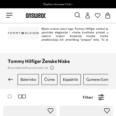
Štedite s Answear Club >
Bijelo-crveno-plavi logo Tommy Hilfiger simbol je
sportske elegancije i visoke kvalitete priznat u
cijelom svijetu. Kolekcije modne marke
predstavljaju bit američkog "preppy" stila. To je
klasik u trenutnom, modernom izdanju. Istodobno, Tommy Hilfiger jedan je od
vodećih lifestyle modnih marki s ​​više od 1.000 trgovina u 90 zemalja.
Tommy Hilfiger Ženske Niske
Broj odabranih proizvoda: 24
balerinke
čizme
espadrile
gumene čizme
Filteri