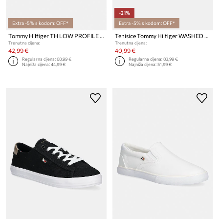
-21%
Extra -5% s kodom: OFF*
Extra -5% s kodom: OFF*
Tommy Hilfiger TH LOW PROFILE SLIP ON tenisice ženske
Tenisice Tommy Hilfiger WASHED CANVAS VULC SNEAKER
Trenutna cijena:
Trenutna cijena:
42,99 €
40,99 €
Regularna cijena:
68,99 €
Regularna cijena:
83,99 €
Najniža cijena:
44,99 €
Najniža cijena:
51,99 €