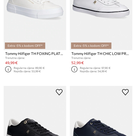
Extra -5% s kodom: OFF*
Extra -5% s kodom: OFF*
Tommy Hilfiger TH FOXING PLATFORM CANVAS tenisice za žene
Tommy Hilfiger TH CHIC LOW PROFILE VULC tenisice za žene od kože
Trenutna cijena:
Trenutna cijena:
49,99 €
52,99 €
Regularna cijena:
89,90 €
Regularna cijena:
97,90 €
Najniža cijena:
53,99 €
Najniža cijena:
54,99 €