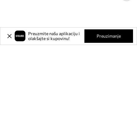
Preuzmite našu aplikaciju i
Preuzimanje
olakšajte si kupovinu!
Prijavite se na naš newsletter i
ostvarite
-20%
** na svoju prvu
kupnju.