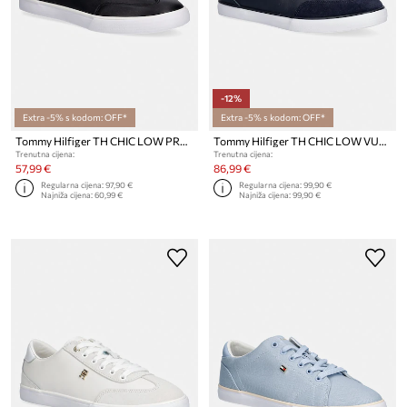
-12%
Extra -5% s kodom: OFF*
Extra -5% s kodom: OFF*
Tommy Hilfiger TH CHIC LOW PROFILE VULC tenisice za žene kožne
Tommy Hilfiger TH CHIC LOW VULC tenisice za žene od kože
Trenutna cijena:
Trenutna cijena:
57,99 €
86,99 €
Regularna cijena:
97,90 €
Regularna cijena:
99,90 €
Najniža cijena:
60,99 €
Najniža cijena:
99,90 €