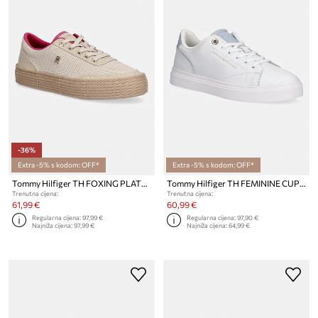
-36%
Extra -5% s kodom: OFF*
Extra -5% s kodom: OFF*
Tommy Hilfiger TH FOXING PLATFORM ROPE tenisice za žene
Tommy Hilfiger TH FEMININE CUPSOLE LEATHER tenisice za žene
Trenutna cijena:
Trenutna cijena:
61,99 €
60,99 €
Regularna cijena:
97,99 €
Regularna cijena:
97,90 €
Najniža cijena:
97,99 €
Najniža cijena:
64,99 €