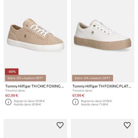
-30%
Extra -5% s kodom: OFF*
Extra -5% s kodom: OFF*
Tommy Hilfiger TH CHIC FOXING SNEAKER tenisice za žene
Tommy Hilfiger TH FOXING PLATFORM ROPE tenisice za žene
Trenutna cijena:
Trenutna cijena:
60,99 €
67,99 €
Regularna cijena:
87,99 €
Regularna cijena:
97,99 €
Najniža cijena:
87,99 €
Najniža cijena:
71,99 €