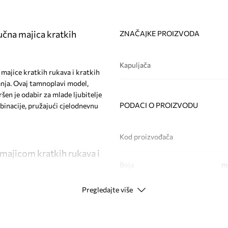
učna majica kratkih
ZNAČAJKE PROIZVODA
Kapuljača
d majice kratkih rukava i kratkih
anja. Ovaj tamnoplavi model,
en je odabir za mlade ljubitelje
PODACI O PROIZVODU
binacije, pružajući cjelodnevnu
Kod proizvođača
 majicom kratkih rukava i
Boja
m
Pregledajte više
Modna marka
a
nosti
Proizvođač