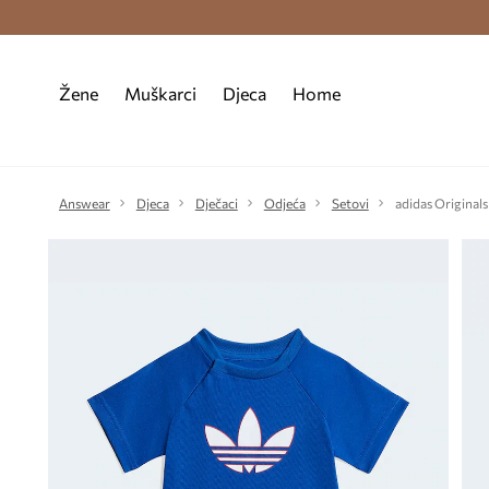
Premium Fashion Benefits >
Besplatna d
Žene
Muškarci
Djeca
Home
Answear
Djeca
Dječaci
Odjeća
Setovi
adidas Original