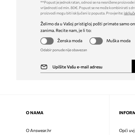
**Popust je jednokratan, odnosi se na nesnižene proizvode i
vrijednosti od min. 80€. Popust se ne može kombinirati s dr
proizvodi mogu biti isključeni iz popusta. Provjerite:
isključ
Želimo da u Vašoj pristigloj pošti primate samo on
zanima. Recite nam, je li to:
Ženska moda
Muška moda
Odabir ponude nije obavezan
O NAMA
INFORM
O Answear.hr
Opći uvj