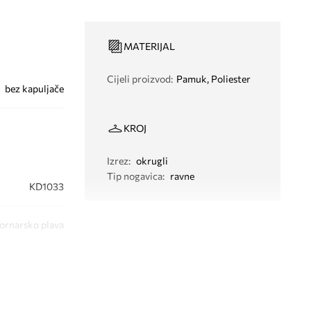
MATERIJAL
Cijeli proizvod
:
Pamuk, Poliester
bez kapuljače
KROJ
Izrez
:
okrugli
Tip nogavica
:
ravne
KD1033
ornarsko plava
didas Originals