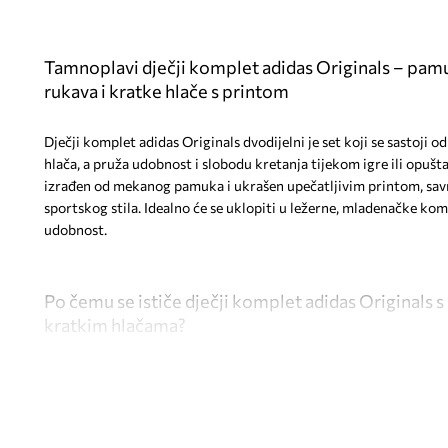
Tamnoplavi dječji komplet adidas Originals – pam
rukava i kratke hlače s printom
Dječji komplet adidas Originals dvodijelni je set koji se sastoji o
hlača, a pruža udobnost i slobodu kretanja tijekom igre ili opušt
izrađen od mekanog pamuka i ukrašen upečatljivim printom, savrš
sportskog stila. Idealno će se uklopiti u ležerne, mladenačke kom
udobnost.
Po čemu se ističe dječji komplet adidas Originals s
kratkim hlačama?
Svestrana namjena
za ležerne kombinacije i slobodne aktiv