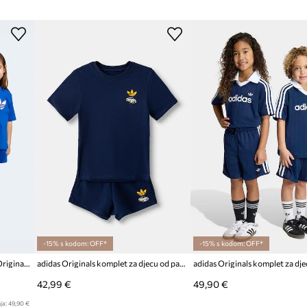
ruglim izrezom i
ID Proizvoda
čnost
 tijekom igre
d
kratkih hlača
-15% s kodom: OFF*
-15% s kodom: OFF*
Pamučna dječja trenirka adidas Originals
adidas Originals komplet za djecu od pamuka
adidas Originals komplet za dje
42,99 €
49,90 €
ja:
49,90 €