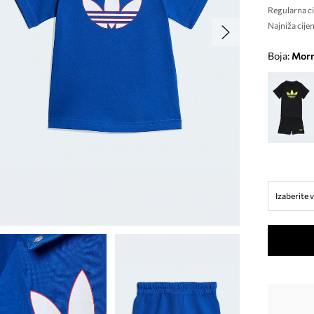
Regularna ci
Najniža cijen
Boja:
mor
Izaberite v