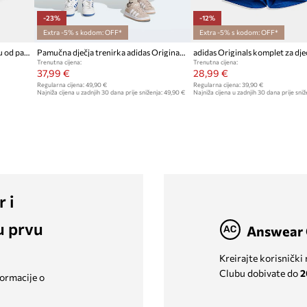
-23%
-12%
Extra -5% s kodom: OFF*
Extra -5% s kodom: OFF*
adidas Originals komplet za djecu od pamuka
Pamučna dječja trenirka adidas Originals
adidas Originals komplet za dje
Trenutna cijena:
Trenutna cijena:
37,99 €
28,99 €
Regularna cijena:
49,90 €
Regularna cijena:
39,90 €
Najniža cijena u zadnjih 30 dana prije sniženja:
49,90 €
Najniža cijena u zadnjih 30 dana prije sniž
r i
u prvu
Answear 
Kreirajte korisnički
Clubu dobivate do
2
formacije o