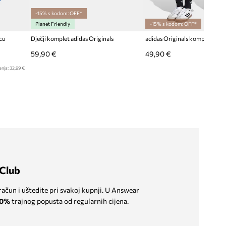
-15% s kodom: OFF*
Planet Friendly
-15% s kodom: OFF*
cu
Dječji komplet adidas Originals
adidas Originals komplet za d
59,90 €
49,90 €
enja:
32,99 €
Club
 račun i uštedite pri svakoj kupnji. U Answear
0%
trajnog popusta od regularnih cijena.