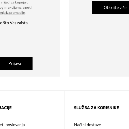
 vrijedi za kupnju u
Otkrijte više
ugim akcijama, a neki
enja iz promocije
.
o što Vas zaista
Prijava
ACIJE
SLUŽBA ZA KORISNIKE
eti poslovanja
Načini dostave