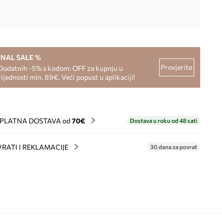
INAL SALE %
Provjerite
Dodatnih -5% s kodom: OFF za kupnju u
rijednosti min. 89€. Veći popust u aplikaciji!
PLATNA DOSTAVA od
70€
Dostava u roku od 48 sati
RATI I REKLAMACIJE
30 dana za povrat