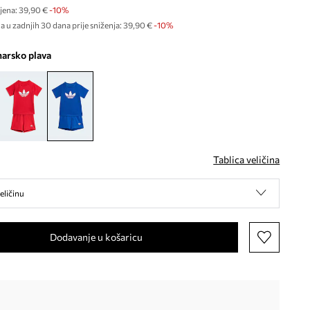
jena:
39,90 €
-10%
a u zadnjih 30 dana prije sniženja:
39,90 €
 -10%
narsko plava
Tablica veličina
eličinu
Dodavanje u košaricu