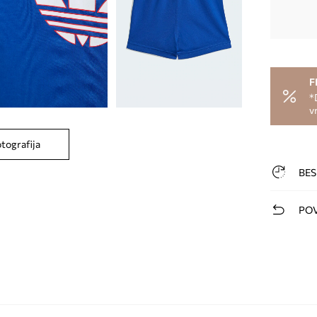
F
*
v
otografija
BES
POV