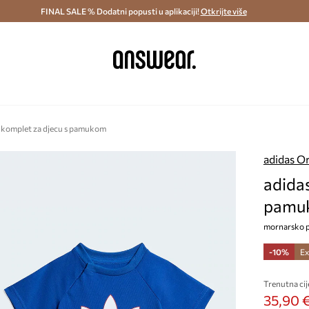
ostava i povrat (od 70€) >
FINAL SALE % Dodatni popusti u aplikaciji!
Dostava u roku 48 sati >
Otkrijte više
Štedite s 
s komplet za djecu s pamukom
adidas Or
adidas
pamu
mornarsko p
-10%
Ex
Trenutna cij
35,90 