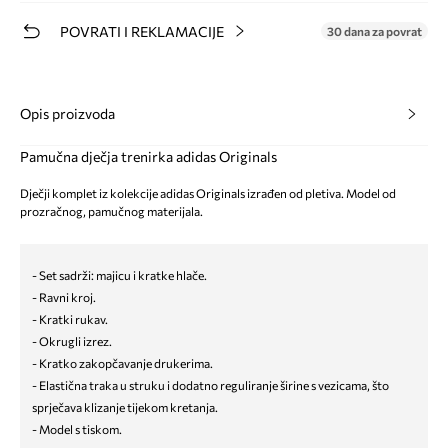
POVRATI I REKLAMACIJE
30 dana za povrat
Opis proizvoda
Pamučna dječja trenirka adidas Originals
Dječji komplet iz kolekcije adidas Originals izrađen od pletiva. Model od
prozračnog, pamučnog materijala.
- Set sadrži: majicu i kratke hlače.
- Ravni kroj.
- Kratki rukav.
- Okrugli izrez.
- Kratko zakopčavanje drukerima.
- Elastična traka u struku i dodatno reguliranje širine s vezicama, što
sprječava klizanje tijekom kretanja.
- Model s tiskom.