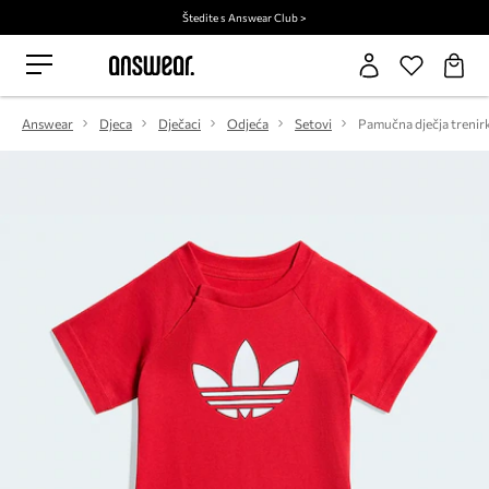
Štedite s Answear Club >
Answear
Djeca
Dječaci
Odjeća
Setovi