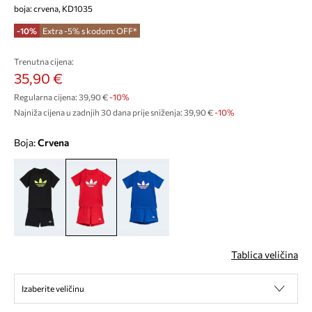
boja: crvena, KD1035
-10%
Extra -5% s kodom: OFF*
Trenutna cijena:
35,90 €
Regularna cijena:
39,90 €
-10%
Najniža cijena u zadnjih 30 dana prije sniženja:
39,90 €
 -10%
Boja:
crvena
Tablica veličina
Izaberite veličinu