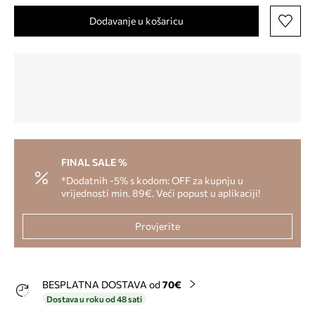
Dodavanje u košaricu
FINAL SALE %
*Dodatnih -5% s kodom: OFF za kupnju u
vrijednosti min. 89€. Veći popust u aplikaciji!
Provjerite
BESPLATNA DOSTAVA od
70€
Dostava u roku od 48 sati