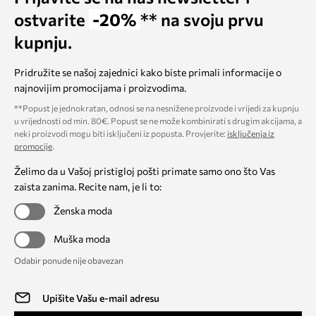
ostvarite
-20%
** na svoju prvu
kupnju.
Pridružite se našoj zajednici kako biste primali informacije o
najnovijim promocijama i proizvodima.
**Popust je jednokratan, odnosi se na nesnižene proizvode i vrijedi za kupnju
u vrijednosti od min. 80€. Popust se ne može kombinirati s drugim akcijama, a
neki proizvodi mogu biti isključeni iz popusta. Provjerite:
isključenja iz
promocije
.
Želimo da u Vašoj pristigloj pošti primate samo ono što Vas
zaista zanima. Recite nam, je li to:
Ženska moda
Muška moda
Odabir ponude nije obavezan