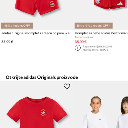
-15% s kodom: OFF*
Extra -5% s kodom: OFF*
adidas Originals komplet za djecu od pamuka
Trenutna cijena:
35,99 €
35,99 €
Regularna cijena:
59,90 €
Najniža cijena:
38,99 €
Otkrijte adidas Originals proizvode