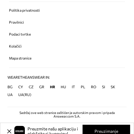
Politika privatnosti
Pravilnici
Podaci tvrtke
Kolačići
Mapa stranice
WEARETHEANSWEAR IN:
BG
CY
CZ
GR
HR
HU
IT
PL
RO
SI
SK
UA
UA(RU)
Sadržaj ove web stranice zaštićen je autorskim pravom i pripada
Answear.com S.A.
Preuzmite našu aplikaciju i
Preuzimanje
olakšajte si kupovinu!