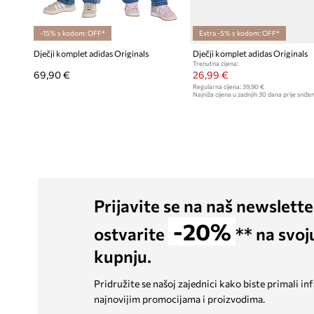
-15% s kodom: OFF*
Extra -5% s kodom: OFF*
Dječji komplet adidas Originals
Dječji komplet adidas Originals
Trenutna cijena:
69,90 €
26,99 €
Regularna cijena:
39,90 €
Najniža cijena u zadnjih 30 dana prije snižen
Prijavite se na naš newslette
-20%
ostvarite
** na svoj
kupnju.
Pridružite se našoj zajednici kako biste primali in
najnovijim promocijama i proizvodima.