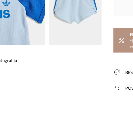
F
*
v
otografija
BES
POV