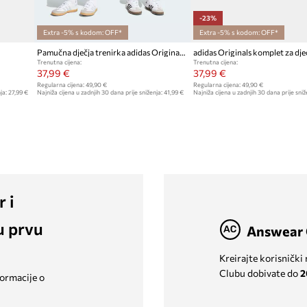
-23%
Extra -5% s kodom: OFF*
Extra -5% s kodom: OFF*
Pamučna dječja trenirka adidas Originals
adidas Originals komplet za dje
Trenutna cijena:
Trenutna cijena:
37,99 €
37,99 €
Regularna cijena:
49,90 €
Regularna cijena:
49,90 €
ja:
27,99 €
Najniža cijena u zadnjih 30 dana prije sniženja:
41,99 €
Najniža cijena u zadnjih 30 dana prije sniž
r i
u prvu
Answear 
Kreirajte korisnički
Clubu dobivate do
2
formacije o