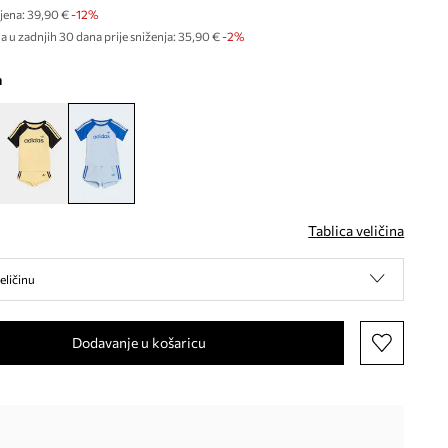
jena:
39,90 €
-12%
a u zadnjih 30 dana prije sniženja:
35,90 €
 -2%
a
Tablica veličina
eličinu
Dodavanje u košaricu