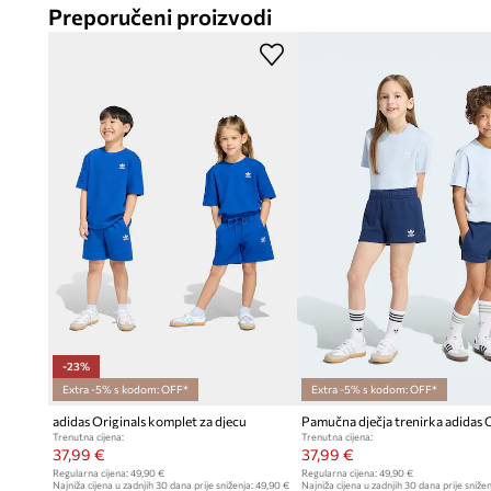
Dvodijelni set
koji uključuje majicu s okruglim izrezom i kr
Preporučeni proizvodi
Izrađen od
mekog, 100% pamučnog pletiva
, ugodnog za ko
Regularan kroj
majice i kratkih hlača s ravnim nogavicama
Ukrašen
karakterističnim logotipom adidas Originals
koji 
Majica ima
praktično kopčanje na drukere
kod izreza, što o
Kratke hlače opremljene su
elastičnom trakom i vezicama 
pristajanje
Elastičan materijal
omogućuje potpunu slobodu kretanja ti
-23%
Extra -5% s kodom: OFF*
Extra -5% s kodom: OFF*
adidas Originals komplet za djecu
Trenutna cijena:
Trenutna cijena:
37,99 €
37,99 €
Regularna cijena:
49,90 €
Regularna cijena:
49,90 €
Najniža cijena u zadnjih 30 dana prije sniženja:
49,90 €
Najniža cijena u zadnjih 30 dana prije snižen