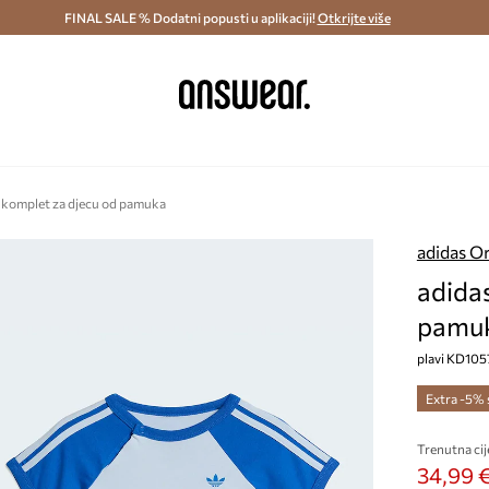
ostava i povrat (od 70€) >
FINAL SALE % Dodatni popusti u aplikaciji!
Dostava u roku 48 sati >
Otkrijte više
Štedite s 
s komplet za djecu od pamuka
adidas Or
adidas
pamu
plavi KD105
Extra -5%
Trenutna cij
34,99 