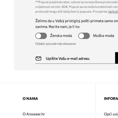
**Popust je jednokratan, odnosi se na nesnižene proizvode i
vrijednosti od min. 80€. Popust se ne može kombinirati s dr
proizvodi mogu biti isključeni iz popusta. Provjerite:
isključ
Želimo da u Vašoj pristigloj pošti primate samo on
zanima. Recite nam, je li to:
Ženska moda
Muška moda
Odabir ponude nije obavezan
O NAMA
INFORM
O Answear.hr
Opći uvj