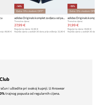
-14%
-19%
Extra -5% s kodom: OFF*
Extra -5% s kodom: OFF*
cu
adidas Originals komplet za djecu od pamuka
adidas Originals komplet za d
Trenutna cijena:
Trenutna cijena:
27,99 €
31,99 €
Regularna cijena:
32,90 €
Regularna cijena:
39,90 €
enja:
49,90 €
Najniža cijena u zadnjih 30 dana prije sniženja:
32,90 €
Najniža cijena u zadnjih 30 dana prije sn
Club
 račun i uštedite pri svakoj kupnji. U Answear
0%
trajnog popusta od regularnih cijena.