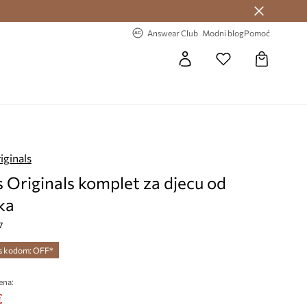
Answear Club >
-20% na prvu narudžbu >
Answear Club
Modni blog
Pomoć
iginals
 Originals komplet za djecu od
ka
7
 s kodom: OFF*
ena:
€