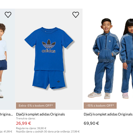
atke hlače
Proizvođač
žu
 pruža udobnost
ID Proizvoda
dodaje sportski stil
lakšava oblačenje
u struku
za bolje
jekom aktivnosti
Extra -5% s kodom: OFF*
-15% s kodom: OFF*
Pamučna dječja trenirka adidas Originals
Dječji komplet adidas Originals
Dječji komplet adidas Originals
Trenutna cijena:
26,99 €
69,90 €
Regularna cijena:
39,90 €
ja:
41,99 €
Najniža cijena u zadnjih 30 dana prije sniženja:
27,99 €