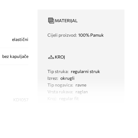
MATERIJAL
Cijeli proizvod
:
100% Pamuk
elastični
bez kapuljače
KROJ
Tip struka
:
regularni struk
Izrez
:
okrugli
Tip nogavica
:
ravne
Vrsta rukava
:
raglan
Kroj
:
regular fit
KD1057
plava
didas Originals