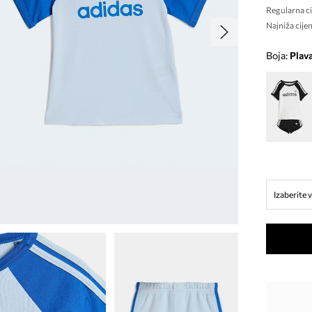
Regularna ci
Najniža cijen
Boja:
plav
Izaberite v