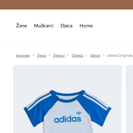
Premium Fashion Benefits >
Besplatna d
Žene
Muškarci
Djeca
Home
Answear
Djeca
Dječaci
Odjeća
Setovi
adidas Original