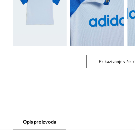
Prikazivanje više f
Opis proizvoda