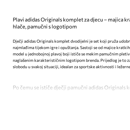
Plavi adidas Originals komplet za djecu – majica kr
hlače, pamučni s logotipom
Dječji adidas Originals komplet dvodijelni je set koji pruža udob
najmlađima tijekom igre i opuštanja. Sastoji se od majice kratkih 
model u jednobojnoj plavoj boji ističe se mekim pamučnim pletiv
naglašenim karakterističnim logotipom brenda. Prijedlog je to za
slobodu u svakoj situaciji, idealan za sportske aktivnosti i ležer
Po čemu se ističe dječji pamučni adidas Originals
Namijenjen za
sportske aktivnosti i svakodnevnu igru
, om
kretanja