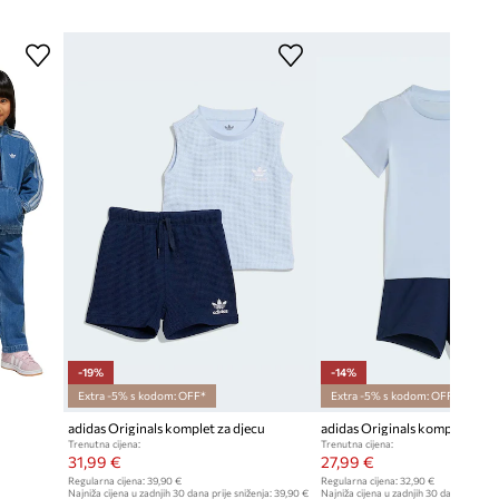
-19%
-14%
Extra -5% s kodom: OFF*
Extra -5% s kodom: OFF*
adidas Originals komplet za djecu
Trenutna cijena:
Trenutna cijena:
31,99 €
27,99 €
Regularna cijena:
39,90 €
Regularna cijena:
32,90 €
Najniža cijena u zadnjih 30 dana prije sniženja:
39,90 €
Najniža cijena u zadnjih 30 dana prije sn