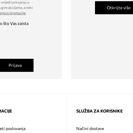
 vrijedi za kupnju u
Otkrijte više
ugim akcijama, a neki
enja iz promocije
.
o što Vas zaista
Prijava
ACIJE
SLUŽBA ZA KORISNIKE
eti poslovanja
Načini dostave