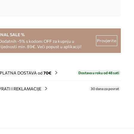
INAL SALE %
Provjerite
Dodatnih -5% s kodom: OFF za kupnju u
rijednosti min. 89€. Veći popust u aplikaciji!
PLATNA DOSTAVA od
70€
Dostava u roku od 48 sati
RATI I REKLAMACIJE
30 dana za povrat