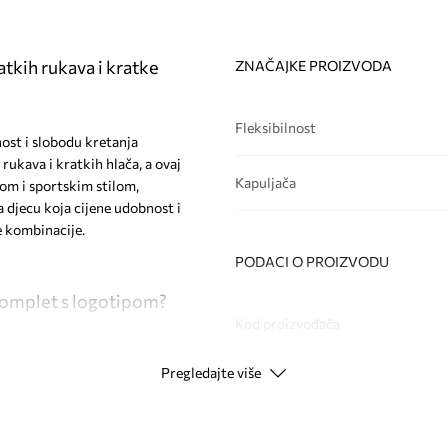
atkih rukava i kratke
ZNAČAJKE PROIZVODA
Fleksibilnost
nost i slobodu kretanja
rukava i kratkih hlača, a ovaj
Kapuljača
om i sportskim stilom,
 djecu koja cijene udobnost i
ne kombinacije.
PODACI O PROIZVODU
 komplet s logotipom?
Kod proizvođača
Pregledajte više
Boja
ogućuje slobodu
Modna marka
a