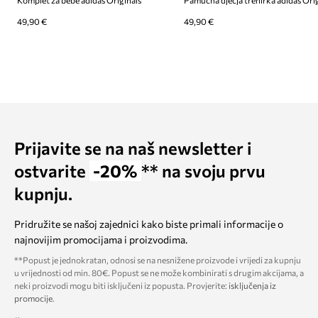
Komplet za bebe adidas Originals
Pamučna dječja trenirka adidas Ori
49,90 €
49,90 €
Prijavite se na naš newsletter i
ostvarite
-20%
** na svoju prvu
kupnju.
Pridružite se našoj zajednici kako biste primali informacije o
najnovijim promocijama i proizvodima.
**Popust je jednokratan, odnosi se na nesnižene proizvode i vrijedi za kupnju
u vrijednosti od min. 80€. Popust se ne može kombinirati s drugim akcijama, a
neki proizvodi mogu biti isključeni iz popusta. Provjerite:
isključenja iz
promocije
.