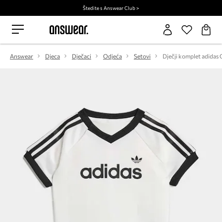
Štedite s Answear Club >
Answear
Djeca
Dječaci
Odjeća
Setovi
Dječji komplet adidas 