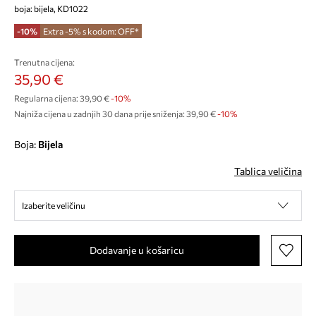
boja: bijela, KD1022
-10%
Extra -5% s kodom: OFF*
Trenutna cijena:
35,90 €
Regularna cijena:
39,90 €
-10%
Najniža cijena u zadnjih 30 dana prije sniženja:
39,90 €
 -10%
Boja:
bijela
Tablica veličina
Izaberite veličinu
Dodavanje u košaricu