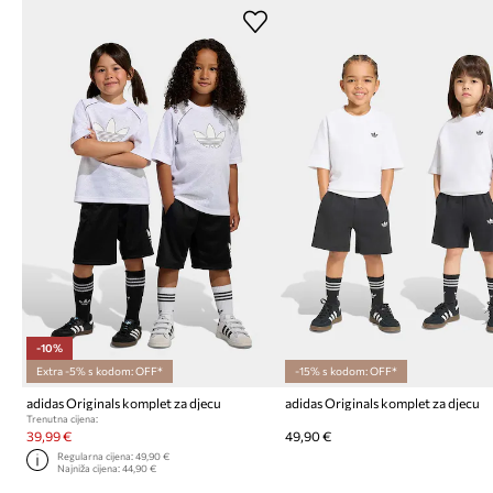
-10%
Extra -5% s kodom: OFF*
-15% s kodom: OFF*
adidas Originals komplet za djecu
adidas Originals komplet za djecu
Trenutna cijena:
39,99 €
49,90 €
Regularna cijena:
49,90 €
Najniža cijena:
44,90 €